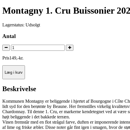
Montagny 1. Cru Buissonier 20
Lagerstatus:
Udsolgt
Antal
Pris
149
,
-
kr.
Læg i kurv
Beskrivelse
Kommunen Montagny er beliggende i hjertet af Bourgogne i Côte Ch
lidt syd for den berømte by Beaune. Her fremstilles virkelig kvalitets
Chardonnay. Til denne 1. Cru, er markerne kendetegnet ved at være s
højt beliggende i det bakkede terræn.
Vinen fremstår med en flot strågul farve, duften er imponerende inten
af lime og friske æbler. Disse noter går fint igen i smagen, hvor de støt