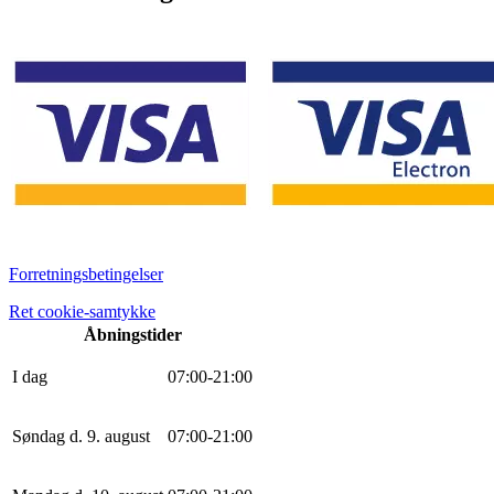
Forretningsbetingelser
Ret cookie-samtykke
Åbningstider
I dag
0
7
:
0
0
-
21
:
0
0
Søndag d. 9. august
0
7
:
0
0
-
21
:
0
0