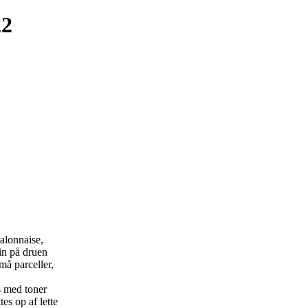
22
alonnaise,
vin på druen
må parceller,
s med toner
tes op af lette