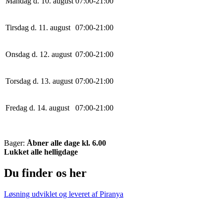
Mandag d. 10. august
0
7
:
0
0
-
21
:
0
0
Tirsdag d. 11. august
0
7
:
0
0
-
21
:
0
0
Onsdag d. 12. august
0
7
:
0
0
-
21
:
0
0
Torsdag d. 13. august
0
7
:
0
0
-
21
:
0
0
Fredag d. 14. august
0
7
:
0
0
-
21
:
0
0
Bager:
Åbner alle dage kl. 6.00
Lukket alle helligdage
Du finder os her
Løsning udviklet og leveret af
Piranya