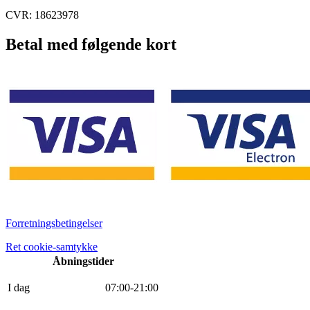
CVR: 18623978
Betal med følgende kort
Forretningsbetingelser
Ret cookie-samtykke
Åbningstider
I dag
0
7
:
0
0
-
21
:
0
0