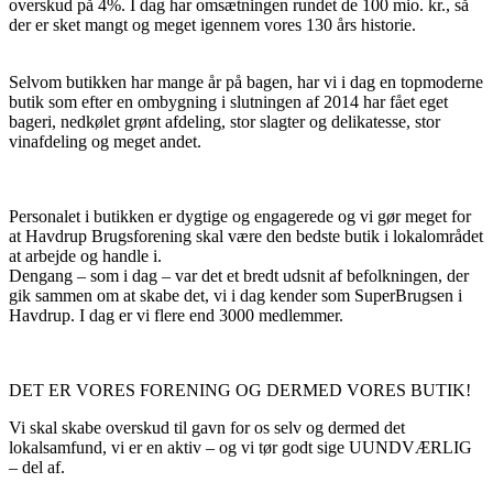
overskud på 4%. I dag har omsætningen rundet de 100 mio. kr., så
der er sket mangt og meget igennem vores 130 års historie.
Selvom butikken har mange år på bagen, har vi i dag en topmoderne
butik som efter en ombygning i slutningen af 2014 har fået eget
bageri, nedkølet grønt afdeling, stor slagter og delikatesse, stor
vinafdeling og meget andet.
Personalet i butikken er dygtige og engagerede og vi gør meget for
at Havdrup Brugsforening skal være den bedste butik i lokalområdet
at arbejde og handle i.
Dengang – som i dag – var det et bredt udsnit af befolkningen, der
gik sammen om at skabe det, vi i dag kender som SuperBrugsen i
Havdrup. I dag er vi flere end 3000 medlemmer.
DET ER VORES FORENING OG DERMED VORES BUTIK!
Vi skal skabe overskud til gavn for os selv og dermed det
lokalsamfund, vi er en aktiv – og vi tør godt sige UUNDVÆRLIG
– del af.