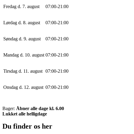
Fredag d. 7. august
0
7
:
0
0
-
21
:
0
0
Lørdag d. 8. august
0
7
:
0
0
-
21
:
0
0
Søndag d. 9. august
0
7
:
0
0
-
21
:
0
0
Mandag d. 10. august
0
7
:
0
0
-
21
:
0
0
Tirsdag d. 11. august
0
7
:
0
0
-
21
:
0
0
Onsdag d. 12. august
0
7
:
0
0
-
21
:
0
0
Bager:
Åbner alle dage kl. 6.00
Lukket alle helligdage
Du finder os her