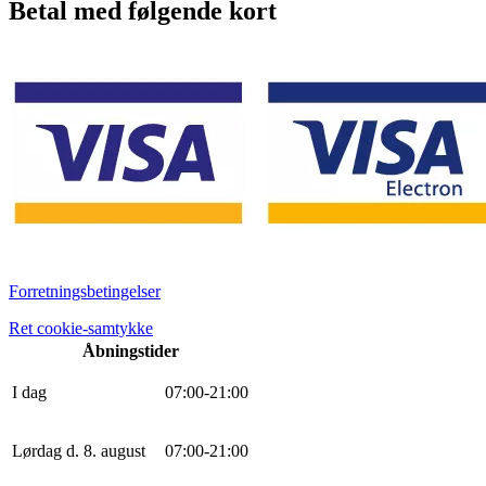
Betal med følgende kort
Forretningsbetingelser
Ret cookie-samtykke
Åbningstider
I dag
0
7
:
0
0
-
21
:
0
0
Lørdag d. 8. august
0
7
:
0
0
-
21
:
0
0