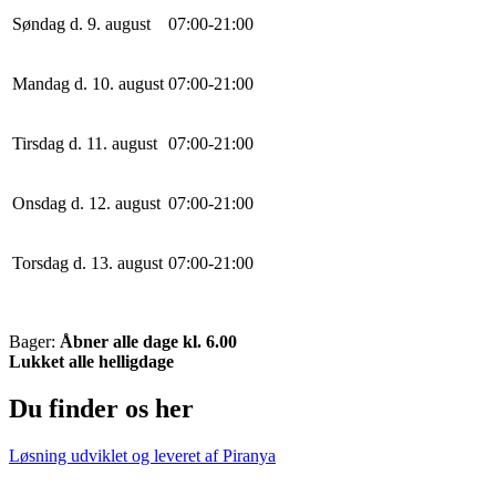
Søndag d. 9. august
0
7
:
0
0
-
21
:
0
0
Mandag d. 10. august
0
7
:
0
0
-
21
:
0
0
Tirsdag d. 11. august
0
7
:
0
0
-
21
:
0
0
Onsdag d. 12. august
0
7
:
0
0
-
21
:
0
0
Torsdag d. 13. august
0
7
:
0
0
-
21
:
0
0
Bager:
Åbner alle dage kl. 6.00
Lukket alle helligdage
Du finder os her
Løsning udviklet og leveret af
Piranya