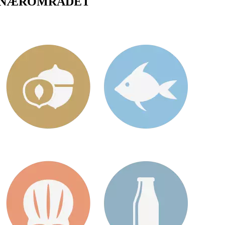
 NÆROMRÅDET