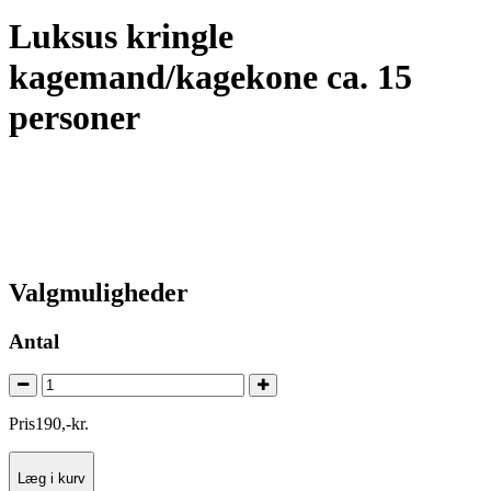
Luksus kringle
kagemand/kagekone ca. 15
personer
Valgmuligheder
Antal
Pris
190
,
-
kr.
Læg i kurv