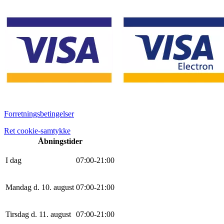
Forretningsbetingelser
Ret cookie-samtykke
Åbningstider
I dag
0
7
:
0
0
-
21
:
0
0
Mandag d. 10. august
0
7
:
0
0
-
21
:
0
0
Tirsdag d. 11. august
0
7
:
0
0
-
21
:
0
0