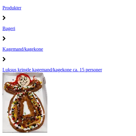
Produkter
Bageri
Kagemand/kagekone
Luksus kringle kagemand/kagekone ca. 15 personer