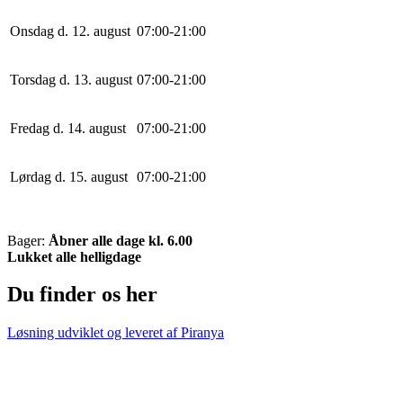
Onsdag d. 12. august
0
7
:
0
0
-
21
:
0
0
Torsdag d. 13. august
0
7
:
0
0
-
21
:
0
0
Fredag d. 14. august
0
7
:
0
0
-
21
:
0
0
Lørdag d. 15. august
0
7
:
0
0
-
21
:
0
0
Bager:
Åbner alle dage kl. 6.00
Lukket alle helligdage
Du finder os her
Løsning udviklet og leveret af
Piranya