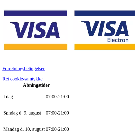
Forretningsbetingelser
Ret cookie-samtykke
Åbningstider
I dag
0
7
:
0
0
-
21
:
0
0
Søndag d. 9. august
0
7
:
0
0
-
21
:
0
0
Mandag d. 10. august
0
7
:
0
0
-
21
:
0
0