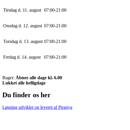
Tirsdag d. 11. august
0
7
:
0
0
-
21
:
0
0
Onsdag d. 12. august
0
7
:
0
0
-
21
:
0
0
Torsdag d. 13. august
0
7
:
0
0
-
21
:
0
0
Fredag d. 14. august
0
7
:
0
0
-
21
:
0
0
Bager:
Åbner alle dage kl. 6.00
Lukket alle helligdage
Du finder os her
Løsning udviklet og leveret af
Piranya