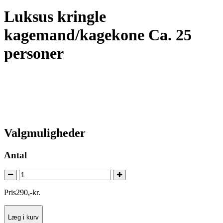
Luksus kringle
kagemand/kagekone Ca. 25
personer
Valgmuligheder
Antal
Pris
290
,
-
kr.
Læg i kurv