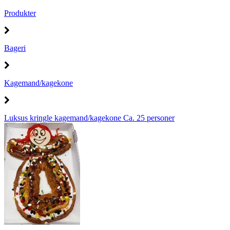
Produkter
Bageri
Kagemand/kagekone
Luksus kringle kagemand/kagekone Ca. 25 personer