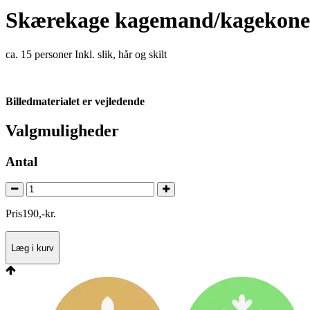
Skærekage kagemand/kagekone 
ca. 15 personer Inkl. slik, hår og skilt
Billedmaterialet er vejledende
Valgmuligheder
Antal
Pris
190
,
-
kr.
Læg i kurv