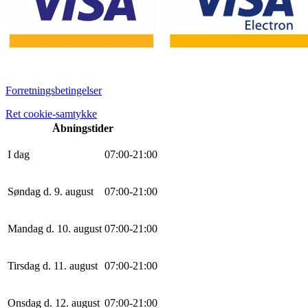
Forretningsbetingelser
Ret cookie-samtykke
Åbningstider
I dag
0
7
:
0
0
-
21
:
0
0
Søndag d. 9. august
0
7
:
0
0
-
21
:
0
0
Mandag d. 10. august
0
7
:
0
0
-
21
:
0
0
Tirsdag d. 11. august
0
7
:
0
0
-
21
:
0
0
Onsdag d. 12. august
0
7
:
0
0
-
21
:
0
0