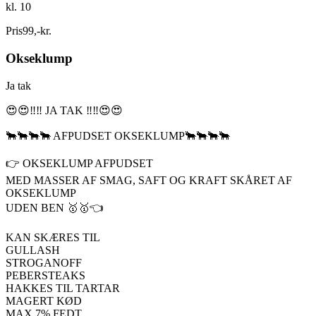
kl. 10
Pris
99
,
-
kr.
Okseklump
Ja tak
😍😍‼️‼️ JA TAK ‼️‼️😍😍
🐂🐂🐂🐂 AFPUDSET OKSEKLUMP🐂🐂🐂🐂
👉 OKSEKLUMP AFPUDSET
MED MASSER AF SMAG, SAFT OG KRAFT SKÅRET AF
OKSEKLUMP
UDEN BEN 🥇🥇👈
KAN SKÆRES TIL
GULLASH
STROGANOFF
PEBERSTEAKS
HAKKES TIL TARTAR
MAGERT KØD
MAX 7% FEDT