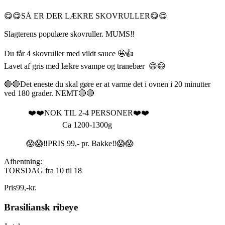
😋😋SÅ ER DER LÆKRE SKOVRULLER😋😋
Slagterens populære skovruller. MUMS‼️
Du får 4 skovruller med vildt sauce 🤩👍
Lavet af gris med lækre svampe og tranebær 😄😄
🔴🔴Det eneste du skal gøre er at varme det i ovnen i 20 minutter
ved 180 grader. NEMT🔴🔴
❤️❤️NOK TIL 2-4 PERSONER❤️❤️
Ca 1200-1300g
😱😱‼️PRIS 99,- pr. Bakke‼️😱😱
Afhentning:
TORSDAG fra 10 til 18
Pris
99
,
-
kr.
Brasiliansk ribeye