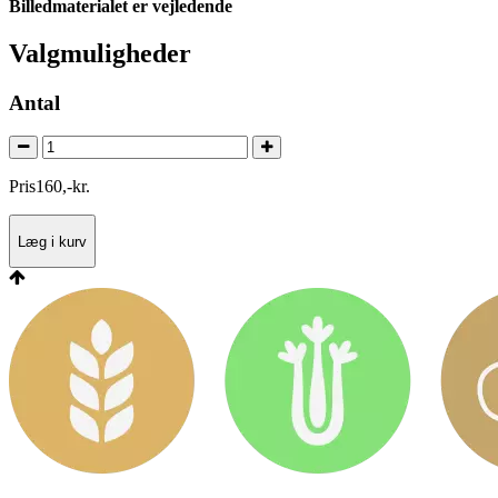
Billedmaterialet er vejledende
Valgmuligheder
Antal
Pris
160
,
-
kr.
Læg i kurv