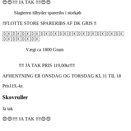
😍😍‼️‼️ JA TAK ‼️‼️😍😍
Slagteren tilbyder spareribs i storkøb
‼️FLOTTE STORE SPARERIBS AF DK GRIS ‼️
🇩🇰🇩🇰🇩🇰🇩🇰🇩🇰🇩🇰🇩🇰🇩🇰🇩🇰🇩🇰🇩🇰🇩🇰🇩🇰
🇩🇰🇩🇰🇩🇰🇩🇰
Vægt ca 1800 Gram
‼️‼️ JA TAK PRIS 119,00kr‼️‼️
AFHENTNING ER ONSDAG OG TORSDAG KL 11 TIL 18
Pris
119
,
-
kr.
Skovruller
Ja tak
😍😍‼️‼️ JA TAK ‼️‼️😍😍