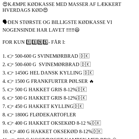
😍KÆMPE KØDKASSE MED MASSER AF LÆKKERT
HVERDAGS KØD😍
🗣DEN STØRSTE OG BILLIGSTE KØDKASSE VI
NOGENSINDE HAR LAVET ‼️‼️‼️😃
FOR KUN 1️⃣3️⃣9️⃣5️⃣- FÅR I:
1. 👉 500-600 G SVINEMØRBRAD 🇩🇰
2. 👉 500-600 G SVINEMØRBRAD 🇩🇰
3. 👉 1450G HEL DANSK KYLLING 🇩🇰
4. 👉 1500 G FRANKFURTER PØLSER 🔥
5. 👉 500 G HAKKET GRIS 8-12%🇩🇰
6. 👉 500 G HAKKET GRIS 8-12%🇩🇰
7. 👉 450 G HAKKET KYLLING🇩🇰
8. 👉 1800G FLØDEKARTOFLER
9. 👉 400 G HAKKET OKSEKØD 8-12 %🇩🇰
10. 👉 400 G HAKKET OKSEKØD 8-12%🇩🇰