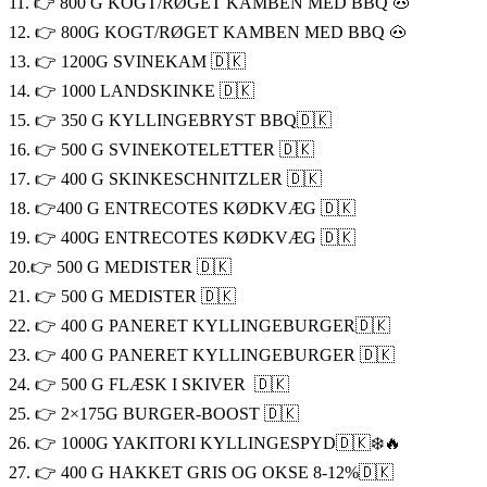
11. 👉 800 G KOGT/RØGET KAMBEN MED BBQ 🐽
12. 👉 800G KOGT/RØGET KAMBEN MED BBQ 🐽
13. 👉 1200G SVINEKAM 🇩🇰
14. 👉 1000 LANDSKINKE 🇩🇰
15. 👉 350 G KYLLINGEBRYST BBQ🇩🇰
16. 👉 500 G SVINEKOTELETTER 🇩🇰
17. 👉 400 G SKINKESCHNITZLER 🇩🇰
18. 👉400 G ENTRECOTES KØDKVÆG 🇩🇰
19. 👉 400G ENTRECOTES KØDKVÆG 🇩🇰
20.👉 500 G MEDISTER 🇩🇰
21. 👉 500 G MEDISTER 🇩🇰
22. 👉 400 G PANERET KYLLINGEBURGER🇩🇰
23. 👉 400 G PANERET KYLLINGEBURGER 🇩🇰
24. 👉 500 G FLÆSK I SKIVER 🇩🇰
25. 👉 2×175G BURGER-BOOST 🇩🇰
26. 👉 1000G YAKITORI KYLLINGESPYD🇩🇰❄️🔥
27. 👉 400 G HAKKET GRIS OG OKSE 8-12%🇩🇰