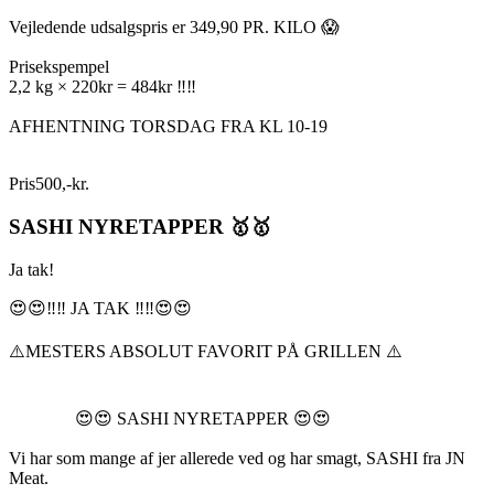
Vejledende udsalgspris er 349,90 PR. KILO 😱
Prisekspempel
2,2 kg × 220kr = 484kr ‼️‼️
AFHENTNING TORSDAG FRA KL 10-19
Pris
500
,
-
kr.
SASHI NYRETAPPER 🥇🥇
Ja tak!
😍😍‼️‼️ JA TAK ‼️‼️😍😍
⚠️MESTERS ABSOLUT FAVORIT PÅ GRILLEN ⚠️
😍😍 SASHI NYRETAPPER 😍😍
Vi har som mange af jer allerede ved og har smagt, SASHI fra JN
Meat.