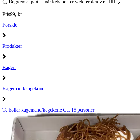
⏱️ Begrænset parti – når kebaben er væk, er den væk 🏃‍♂️💨
Pris
99
,
-
kr.
Forside
Produkter
Bageri
Kagemand/kagekone
Te boller kagemand/kagekone Ca. 15 personer