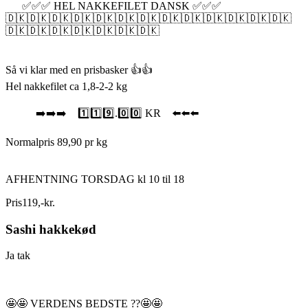
✅✅✅ HEL NAKKEFILET DANSK ✅✅✅
🇩🇰🇩🇰🇩🇰🇩🇰🇩🇰🇩🇰🇩🇰🇩🇰🇩🇰🇩🇰🇩🇰🇩🇰🇩🇰
🇩🇰🇩🇰🇩🇰🇩🇰🇩🇰🇩🇰🇩🇰
Så vi klar med en prisbasker 👍👍
Hel nakkefilet ca 1,8-2-2 kg
➡️➡️➡️ 1️⃣1️⃣9️⃣.0️⃣0️⃣ KR ⬅️⬅️⬅️
Normalpris 89,90 pr kg
AFHENTNING TORSDAG kl 10 til 18
Pris
119
,
-
kr.
Sashi hakkekød
Ja tak
🤩🤩 VERDENS BEDSTE ??🤩🤩