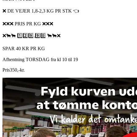
❌ DE VEJER 1,8-2,3 KG PR STK 👈
❌❌❌ PRIS PR KG ❌❌❌
❌🐂🐂 1️⃣2️⃣9️⃣,9️⃣0️⃣ 🐂🐂❌
SPAR 40 KR PR KG
Afhentning TORSDAG fra kl 10 til 19
Pris
350
,
-
kr.