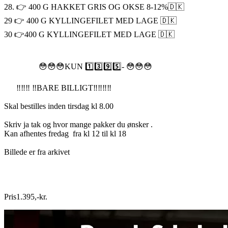
28. 👉 400 G HAKKET GRIS OG OKSE 8-12%🇩🇰
29 👉 400 G KYLLINGEFILET MED LAGE 🇩🇰
30 👉400 G KYLLINGEFILET MED LAGE 🇩🇰
😳😳😳KUN 1️⃣3️⃣9️⃣5️⃣- 😳😳😳
‼️‼️‼️ ‼️BARE BILLIGT‼️‼️‼️‼️
Skal bestilles inden tirsdag kl 8.00
Skriv ja tak og hvor mange pakker du ønsker .
Kan afhentes fredag fra kl 12 til kl 18
Billede er fra arkivet
Pris
1.395
,
-
kr.