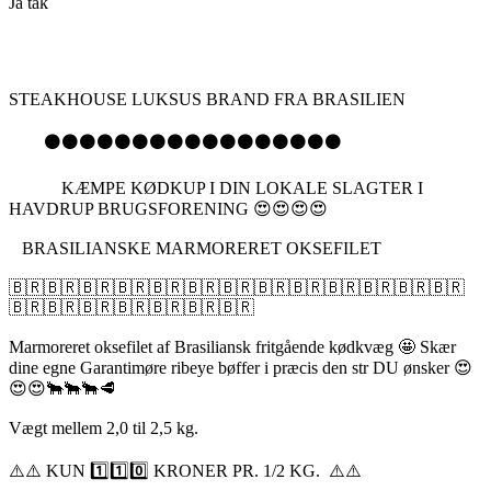
Ja tak
STEAKHOUSE LUKSUS BRAND FRA BRASILIEN
⚫️⚫️⚫️⚫️⚫️⚫️⚫️⚫️⚫️⚫️⚫️⚫️⚫️⚫️⚫️⚫️⚫️
KÆMPE KØDKUP I DIN LOKALE SLAGTER I
HAVDRUP BRUGSFORENING 😍😍😍😍
BRASILIANSKE MARMORERET OKSEFILET
🇧🇷🇧🇷🇧🇷🇧🇷🇧🇷🇧🇷🇧🇷🇧🇷🇧🇷🇧🇷🇧🇷🇧🇷🇧🇷
🇧🇷🇧🇷🇧🇷🇧🇷🇧🇷🇧🇷🇧🇷
Marmoreret oksefilet af Brasiliansk fritgående kødkvæg 🤩 Skær
dine egne Garantimøre ribeye bøffer i præcis den str DU ønsker 😍
😍😍🐂🐂🐂🥩
Vægt mellem 2,0 til 2,5 kg.
⚠️⚠️ KUN 1️⃣1️⃣0️⃣ KRONER PR. 1/2 KG. ⚠️⚠️