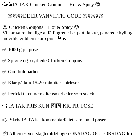
🥳🥳JA TAK Chicken Goujons – Hot & Spicy 😍
😍😍😍DE ER VANVITTIG GODE 😍😍😍😍
😍 Chicken Goujons – Hot & Spicy 😍
Vi har været heldige at få fingrene i et parti lækre, panerede kylling
inderfileter til en skarp pris! 🐔🔥
✅ 1000 g pr. pose
✅ Sprøde og krydrede Chicken Goujons
✅ God holdbarhed
✅ Klar på kun 15-20 minutter i airfryer
✅ Perfekt til en nem aftensmad eller som snack
💥 JA TAK PRIS KUN 9️⃣9️⃣ KR. PR. POSE 💥
👉 Skriv JA TAK i kommentarfeltet samt antal poser.
📦 Afhentes ved slagterafdelingen ONSDAG OG TORSDAG fra