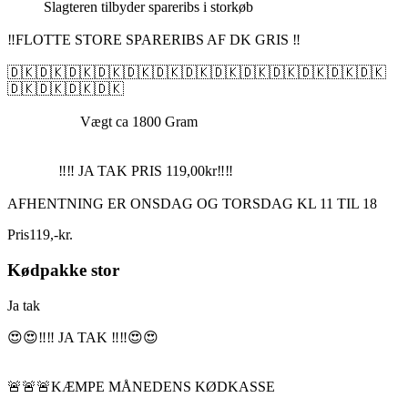
Slagteren tilbyder spareribs i storkøb
‼️FLOTTE STORE SPARERIBS AF DK GRIS ‼️
🇩🇰🇩🇰🇩🇰🇩🇰🇩🇰🇩🇰🇩🇰🇩🇰🇩🇰🇩🇰🇩🇰🇩🇰🇩🇰
🇩🇰🇩🇰🇩🇰🇩🇰
Vægt ca 1800 Gram
‼️‼️ JA TAK PRIS 119,00kr‼️‼️
AFHENTNING ER ONSDAG OG TORSDAG KL 11 TIL 18
Pris
119
,
-
kr.
Kødpakke stor
Ja tak
😍😍‼️‼️ JA TAK ‼️‼️😍😍
🚨🚨🚨KÆMPE MÅNEDENS KØDKASSE