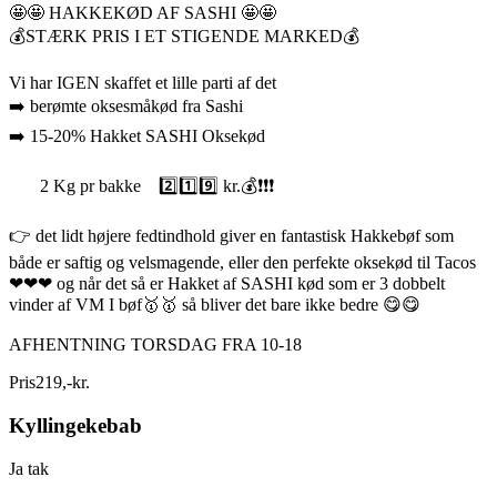
🤩🤩 HAKKEKØD AF SASHI 🤩🤩
💰STÆRK PRIS I ET STIGENDE MARKED💰
Vi har IGEN skaffet et lille parti af det
➡️ berømte oksesmåkød fra Sashi
➡️ 15-20% Hakket SASHI Oksekød
2 Kg pr bakke 2️⃣1️⃣9️⃣ kr.💰❗❗❗
👉 det lidt højere fedtindhold giver en fantastisk Hakkebøf som
både er saftig og velsmagende, eller den perfekte oksekød til Tacos
❤❤❤ og når det så er Hakket af SASHI kød som er 3 dobbelt
vinder af VM I bøf🥇🥇 så bliver det bare ikke bedre 😋😋
AFHENTNING TORSDAG FRA 10-18
Pris
219
,
-
kr.
Kyllingekebab
Ja tak