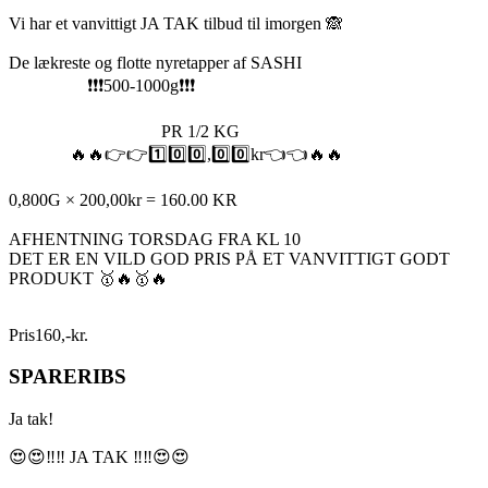
Vi har et vanvittigt JA TAK tilbud til imorgen 🙈
De lækreste og flotte nyretapper af SASHI
❗️❗️❗️500-1000g❗️❗️❗️
PR 1/2 KG
🔥🔥👉👉1️⃣0️⃣0️⃣,0️⃣0️⃣kr👈👈🔥🔥
0,800G × 200,00kr = 160.00 KR
AFHENTNING TORSDAG FRA KL 10
DET ER EN VILD GOD PRIS PÅ ET VANVITTIGT GODT
PRODUKT 🥇🔥🥇🔥
Pris
160
,
-
kr.
SPARERIBS
Ja tak!
😍😍‼️‼️ JA TAK ‼️‼️😍😍