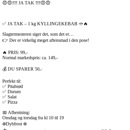
😍😍‼️‼️ JA TAK ‼️‼️😍😍
✅ JA TAK – 1 kg KYLLINGEKEBAB 🥙🔥
Slagtermesteren siger det, som det er…
👉 Der er virkelig meget aftensmad i den pose!
🔥 PRIS: 99,-
Normal markedspris: ca. 149,-
💰 DU SPARER 50,-
Perfekt til:
✅ Pitabrød
✅ Durum
✅ Salat
✅ Pizza
📅 Afhentning:
Onsdag og torsdag fra kl 10 til 19
❄️Dybfrost ❄️