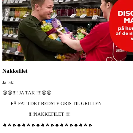
Nakkefilet
Ja tak!
😍😍‼️‼️ JA TAK ‼️‼️😍😍
FÅ FAT I DET BEDSTE GRIS TIL GRILLEN
‼️‼️NAKKEFILET ‼️‼️
🔥🔥🔥🔥🔥🔥🔥🔥🔥🔥🔥🔥🔥🔥🔥🔥🔥🔥🔥