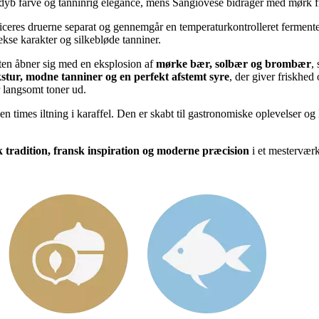
ger dyb farve og tanninrig elegance, mens Sangiovese bidrager med mørk f
eres druerne separat og gennemgår en temperaturkontrolleret fermenteri
kse karakter og silkebløde tanniner.
en åbner sig med en eksplosion af
mørke bær, solbær og brombær
,
tekstur, modne tanniner og en perfekt afstemt syre
, der giver friskhed
r langsomt toner ud.
 en times iltning i karaffel. Den er skabt til gastronomiske oplevelser og
 tradition, fransk inspiration og moderne præcision
i et mesterværk