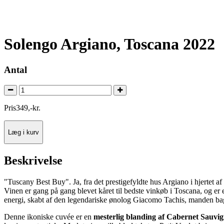
Solengo Argiano, Toscana 2022
Antal
Pris
349
,
-
kr.
Læg i kurv
Beskrivelse
"Tuscany Best Buy". Ja, fra det prestigefyldte hus Argiano i hjertet a
Vinen er gang på gang blevet kåret til bedste vinkøb i Toscana, og er
energi, skabt af den legendariske ønolog Giacomo Tachis, manden bag S
Denne ikoniske cuvée er en
mesterlig blanding af Cabernet Sauvig