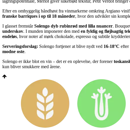
lagringspotentiale, Merlot giver silkeblød tekstur, Petit Verdot brin
Efter en omhyggelig håndhøst fra vinmarkerne omkring Argiano vinific
franske barriques i op til 18 måneder
, hvor den udvikler sin komple
I glasset fremstår
Solengo dyb rubinrød med lilla nuancer
. Bouquet
underskov
. I munden imponerer den med
en fyldig og fløjlsagtig 
endeløs
, hvor noter af mørk chokolade, espresso og subtile krydderie
Serveringsforslag:
Solengo fortjener at blive nydt ved
16-18°C
efter
modne oste
.
Solengo er ikke blot en vin – det er en oplevelse, der forener
toskansk
kun bliver smukkere med årene.