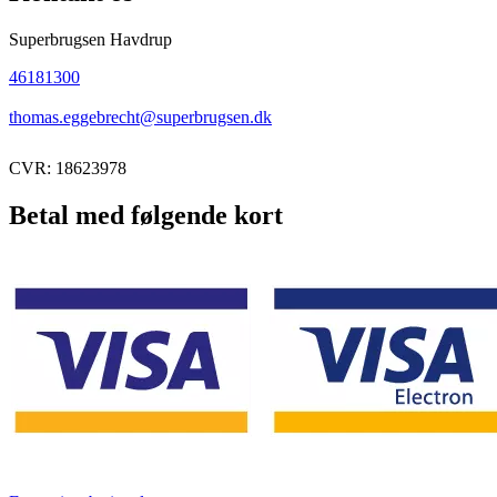
Superbrugsen Havdrup
46181300
thomas.eggebrecht@superbrugsen.dk
CVR: 18623978
Betal med følgende kort