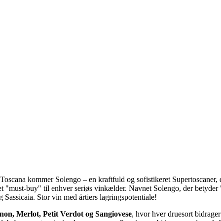
f Toscana kommer Solengo – en kraftfuld og sofistikeret Supertoscaner, 
 et "must-buy" til enhver seriøs vinkælder. Navnet Solengo, der betyder
assicaia. Stor vin med årtiers lagringspotentiale!
non, Merlot, Petit Verdot og Sangiovese
, hvor hver druesort bidrager