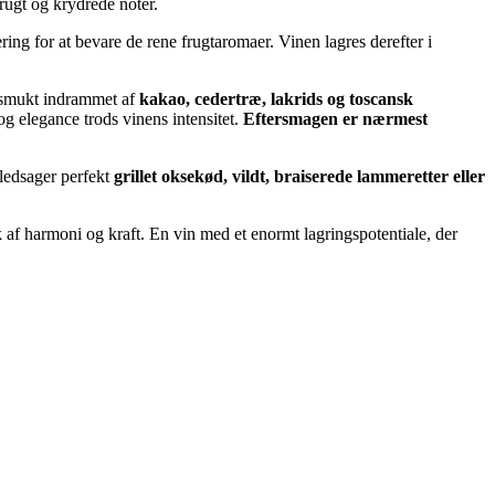
rugt og krydrede noter.
ng for at bevare de rene frugtaromaer. Vinen lagres derefter i
 smukt indrammet af
kakao, cedertræ, lakrids og toscansk
 og elegance trods vinens intensitet.
Eftersmagen er nærmest
 ledsager perfekt
grillet oksekød, vildt, braiserede lammeretter eller
 af harmoni og kraft. En vin med et enormt lagringspotentiale, der