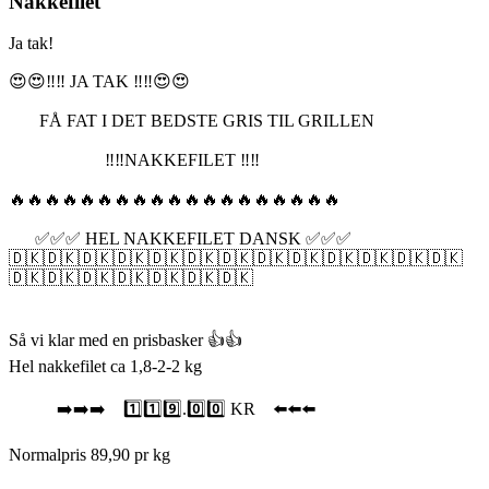
Nakkefilet
Ja tak!
😍😍‼️‼️ JA TAK ‼️‼️😍😍
FÅ FAT I DET BEDSTE GRIS TIL GRILLEN
‼️‼️NAKKEFILET ‼️‼️
🔥🔥🔥🔥🔥🔥🔥🔥🔥🔥🔥🔥🔥🔥🔥🔥🔥🔥🔥
✅✅✅ HEL NAKKEFILET DANSK ✅✅✅
🇩🇰🇩🇰🇩🇰🇩🇰🇩🇰🇩🇰🇩🇰🇩🇰🇩🇰🇩🇰🇩🇰🇩🇰🇩🇰
🇩🇰🇩🇰🇩🇰🇩🇰🇩🇰🇩🇰🇩🇰
Så vi klar med en prisbasker 👍👍
Hel nakkefilet ca 1,8-2-2 kg
➡️➡️➡️ 1️⃣1️⃣9️⃣.0️⃣0️⃣ KR ⬅️⬅️⬅️
Normalpris 89,90 pr kg