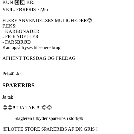
KUN 4️⃣0️⃣ KR.
VEJL. FØRPRIS 72,95
FLERE ANVENDELSES MULIGHEDER😍
F.EKS:
- KARBONADER
- FRIKADELLER
- FARSBRØD
Kan også fryses til senere brug
AFHENT TORSDAG OG FREDAG
Pris
40
,
-
kr.
SPARERIBS
Ja tak!
😍😍‼️‼️ JA TAK ‼️‼️😍😍
Slagteren tilbyder spareribs i storkøb
‼️FLOTTE STORE SPARERIBS AF DK GRIS ‼️