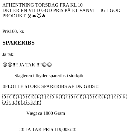
AFHENTNING TORSDAG FRA KL 10
DET ER EN VILD GOD PRIS PÅ ET VANVITTIGT GODT
PRODUKT 🥇🔥🥇🔥
Pris
160
,
-
kr.
SPARERIBS
Ja tak!
😍😍‼️‼️ JA TAK ‼️‼️😍😍
Slagteren tilbyder spareribs i storkøb
‼️FLOTTE STORE SPARERIBS AF DK GRIS ‼️
🇩🇰🇩🇰🇩🇰🇩🇰🇩🇰🇩🇰🇩🇰🇩🇰🇩🇰🇩🇰🇩🇰🇩🇰🇩🇰
🇩🇰🇩🇰🇩🇰🇩🇰
Vægt ca 1800 Gram
‼️‼️ JA TAK PRIS 119,00kr‼️‼️