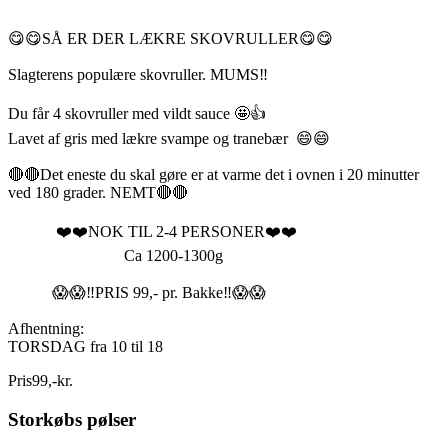
😋😋SÅ ER DER LÆKRE SKOVRULLER😋😋
Slagterens populære skovruller. MUMS‼️
Du får 4 skovruller med vildt sauce 🤩👍
Lavet af gris med lækre svampe og tranebær 😄😄
🔴🔴Det eneste du skal gøre er at varme det i ovnen i 20 minutter
ved 180 grader. NEMT🔴🔴
❤️❤️NOK TIL 2-4 PERSONER❤️❤️
Ca 1200-1300g
😱😱‼️PRIS 99,- pr. Bakke‼️😱😱
Afhentning:
TORSDAG fra 10 til 18
Pris
99
,
-
kr.
Storkøbs pølser