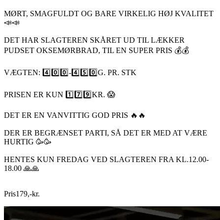
MØRT, SMAGFULDT OG BARE VIRKELIG HØJ KVALITET
📣📣
DET HAR SLAGTEREN SKÅRET UD TIL LÆKKER
PUDSET OKSEMØRBRAD, TIL EN SUPER PRIS 💰💰
VÆGTEN: 4️⃣0️⃣0️⃣-4️⃣5️⃣0️⃣G. PR. STK
PRISEN ER KUN 1️⃣7️⃣9️⃣KR. 😱
DET ER EN VANVITTIG GOD PRIS 🔥🔥
DER ER BEGRÆNSET PARTI, SÅ DET ER MED AT VÆRE
HURTIG 🥳🥳
HENTES KUN FREDAG VED SLAGTEREN FRA KL.12.00-
18.00 🙏🙏
Pris
179
,
-
kr.