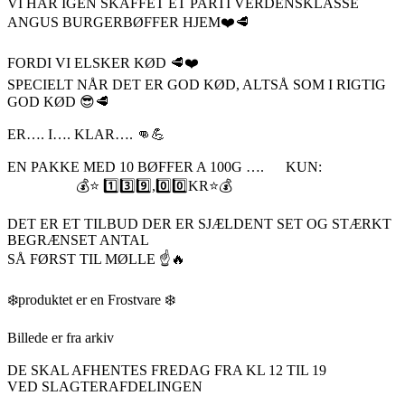
VI HAR IGEN SKAFFET ET PARTI VERDENSKLASSE
ANGUS BURGERBØFFER HJEM❤️🥩
FORDI VI ELSKER KØD 🥩❤️
SPECIELT NÅR DET ER GOD KØD, ALTSÅ SOM I RIGTIG
GOD KØD 😎🥩
ER…. I…. KLAR…. 👊💪
EN PAKKE MED 10 BØFFER A 100G …. KUN:
💰⭐️ 1️⃣3️⃣9️⃣,0️⃣0️⃣KR⭐️💰
DET ER ET TILBUD DER ER SJÆLDENT SET OG STÆRKT
BEGRÆNSET ANTAL
SÅ FØRST TIL MØLLE ☝️🔥
❄️produktet er en Frostvare ❄️
Billede er fra arkiv
DE SKAL AFHENTES FREDAG FRA KL 12 TIL 19
VED SLAGTERAFDELINGEN