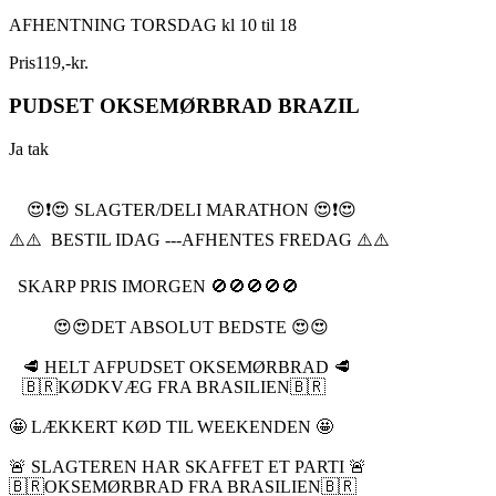
AFHENTNING TORSDAG kl 10 til 18
Pris
119
,
-
kr.
PUDSET OKSEMØRBRAD BRAZIL
Ja tak
😍❗️😍 SLAGTER/DELI MARATHON 😍❗️😍
⚠️⚠️ BESTIL IDAG ---AFHENTES FREDAG ⚠️⚠️
SKARP PRIS IMORGEN 🚫🚫🚫🚫🚫
😍😍DET ABSOLUT BEDSTE 😍😍
🥩 HELT AFPUDSET OKSEMØRBRAD 🥩
🇧🇷KØDKVÆG FRA BRASILIEN🇧🇷
🤩 LÆKKERT KØD TIL WEEKENDEN 🤩
🚨 SLAGTEREN HAR SKAFFET ET PARTI 🚨
🇧🇷OKSEMØRBRAD FRA BRASILIEN🇧🇷