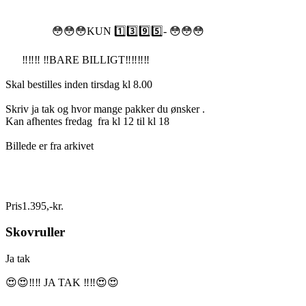
😳😳😳KUN 1️⃣3️⃣9️⃣5️⃣- 😳😳😳
‼️‼️‼️ ‼️BARE BILLIGT‼️‼️‼️‼️
Skal bestilles inden tirsdag kl 8.00
Skriv ja tak og hvor mange pakker du ønsker .
Kan afhentes fredag fra kl 12 til kl 18
Billede er fra arkivet
Pris
1.395
,
-
kr.
Skovruller
Ja tak
😍😍‼️‼️ JA TAK ‼️‼️😍😍