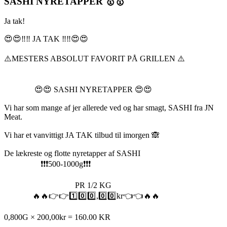
SASHI NYRETAPPER 🥇🥇
Ja tak!
😍😍‼️‼️ JA TAK ‼️‼️😍😍
⚠️MESTERS ABSOLUT FAVORIT PÅ GRILLEN ⚠️
😍😍 SASHI NYRETAPPER 😍😍
Vi har som mange af jer allerede ved og har smagt, SASHI fra JN
Meat.
Vi har et vanvittigt JA TAK tilbud til imorgen 🙈
De lækreste og flotte nyretapper af SASHI
❗️❗️❗️500-1000g❗️❗️❗️
PR 1/2 KG
🔥🔥👉👉1️⃣0️⃣0️⃣,0️⃣0️⃣kr👈👈🔥🔥
0,800G × 200,00kr = 160.00 KR