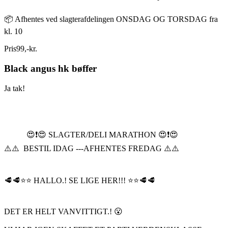
📦 Afhentes ved slagterafdelingen ONSDAG OG TORSDAG fra
kl. 10
Pris
99
,
-
kr.
Black angus hk bøffer
Ja tak!
😍❗️😍 SLAGTER/DELI MARATHON 😍❗️😍
⚠️⚠️ BESTIL IDAG ---AFHENTES FREDAG ⚠️⚠️
🥩🥩⭐️⭐️ HALLO.! SE LIGE HER!!! ⭐️⭐️🥩🥩
DET ER HELT VANVITTIGT.! 😮