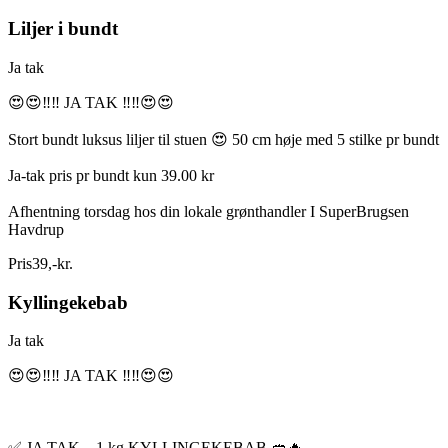
Liljer i bundt
Ja tak
😍😍‼️‼️ JA TAK ‼️‼️😍😍
Stort bundt luksus liljer til stuen 😍 50 cm høje med 5 stilke pr bundt
Ja-tak pris pr bundt kun 39.00 kr
Afhentning torsdag hos din lokale grønthandler I SuperBrugsen
Havdrup
Pris
39
,
-
kr.
Kyllingekebab
Ja tak
😍😍‼️‼️ JA TAK ‼️‼️😍😍
✅ JA TAK – 1 kg KYLLINGEKEBAB 🥙🔥