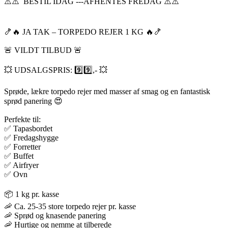
⚠️⚠️ BESTIL IDAG ---AFHENTES FREDAG ⚠️⚠️
🍤🔥 JA TAK – TORPEDO REJER 1 KG 🔥🍤
🚨 VILDT TILBUD 🚨
💥 UDSALGSPRIS: 9️⃣9️⃣,- 💥
Sprøde, lækre torpedo rejer med masser af smag og en fantastisk
sprød panering 😍
Perfekte til:
✅ Tapasbordet
✅ Fredagshygge
✅ Forretter
✅ Buffet
✅ Airfryer
✅ Ovn
📦 1 kg pr. kasse
🦐 Ca. 25-35 store torpedo rejer pr. kasse
🦐 Sprød og knasende panering
🦐 Hurtige og nemme at tilberede