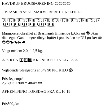
HAVDRUP BRUGSFORENING 😍😍😍😍
BRASILIANSKE MARMORERET OKSEFILET
🇧🇷🇧🇷🇧🇷🇧🇷🇧🇷🇧🇷🇧🇷🇧🇷🇧🇷🇧🇷🇧🇷🇧🇷🇧🇷
🇧🇷🇧🇷🇧🇷🇧🇷🇧🇷🇧🇷🇧🇷
Marmoreret oksefilet af Brasiliansk fritgående kødkvæg 🤩 Skær
dine egne Garantimøre ribeye bøffer i præcis den str DU ønsker 😍
😍😍🐂🐂🐂🥩
Vægt mellem 2,0 til 2,5 kg.
⚠️⚠️ KUN 1️⃣1️⃣0️⃣ KRONER PR. 1/2 KG. ⚠️⚠️
Vejledende udsalgspris er 349,90 PR. KILO 😱
Prisekspempel
2,2 kg × 220kr = 484kr ‼️‼️
AFHENTNING TORSDAG FRA KL 10-19
Pris
500
,
-
kr.