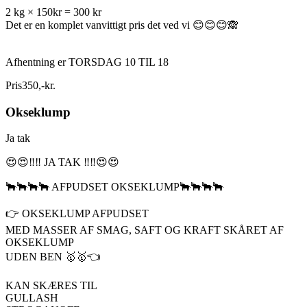
2 kg × 150kr = 300 kr
Det er en komplet vanvittigt pris det ved vi 😊😊😊🙈
Afhentning er TORSDAG 10 TIL 18
Pris
350
,
-
kr.
Okseklump
Ja tak
😍😍‼️‼️ JA TAK ‼️‼️😍😍
🐂🐂🐂🐂 AFPUDSET OKSEKLUMP🐂🐂🐂🐂
👉 OKSEKLUMP AFPUDSET
MED MASSER AF SMAG, SAFT OG KRAFT SKÅRET AF
OKSEKLUMP
UDEN BEN 🥇🥇👈
KAN SKÆRES TIL
GULLASH