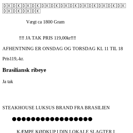
🇩🇰🇩🇰🇩🇰🇩🇰🇩🇰🇩🇰🇩🇰🇩🇰🇩🇰🇩🇰🇩🇰🇩🇰🇩🇰
🇩🇰🇩🇰🇩🇰🇩🇰
Vægt ca 1800 Gram
‼️‼️ JA TAK PRIS 119,00kr‼️‼️
AFHENTNING ER ONSDAG OG TORSDAG KL 11 TIL 18
Pris
119
,
-
kr.
Brasiliansk ribeye
Ja tak
STEAKHOUSE LUKSUS BRAND FRA BRASILIEN
⚫️⚫️⚫️⚫️⚫️⚫️⚫️⚫️⚫️⚫️⚫️⚫️⚫️⚫️⚫️⚫️⚫️
KÆMPE KØDKUP I DIN LOKALE SLAGTER I