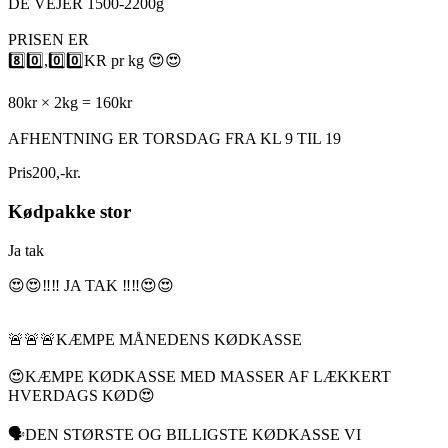
DE VEJER 1500-2200g
PRISEN ER
8️⃣0️⃣,0️⃣0️⃣KR pr kg 😍😍
80kr × 2kg = 160kr
AFHENTNING ER TORSDAG FRA KL 9 TIL 19
Pris
200
,
-
kr.
Kødpakke stor
Ja tak
😍😍‼️‼️ JA TAK ‼️‼️😍😍
🚨🚨🚨KÆMPE MÅNEDENS KØDKASSE
😍KÆMPE KØDKASSE MED MASSER AF LÆKKERT
HVERDAGS KØD😍
🗣DEN STØRSTE OG BILLIGSTE KØDKASSE VI