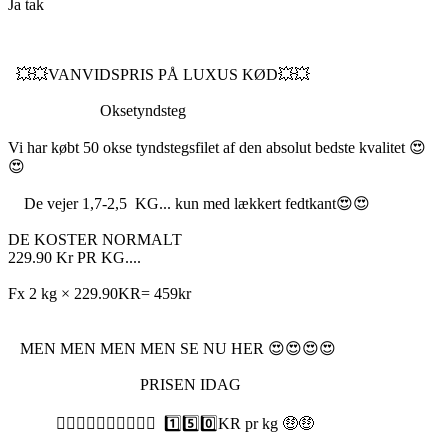
Ja tak
💥💥VANVIDSPRIS PÅ LUXUS KØD💥💥
Oksetyndsteg
Vi har købt 50 okse tyndstegsfilet af den absolut bedste kvalitet 😍
😍
De vejer 1,7-2,5 KG... kun med lækkert fedtkant😍😍
DE KOSTER NORMALT
229.90 Kr PR KG....
Fx 2 kg × 229.90KR= 459kr
MEN MEN MEN MEN SE NU HER 😍😍😍😍
PRISEN IDAG
👉🏼👉🏼👉🏼👉🏼👉🏼 1️⃣5️⃣0️⃣KR pr kg 🤑🤑