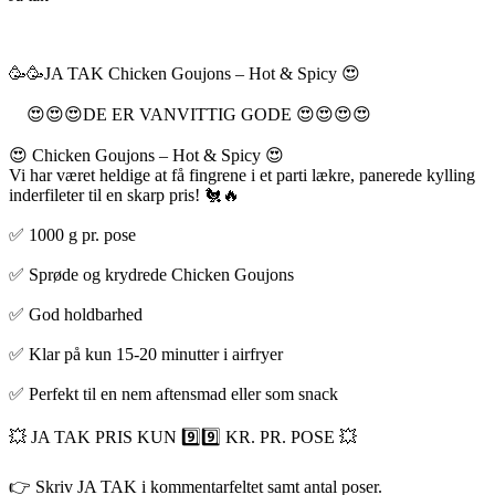
🥳🥳JA TAK Chicken Goujons – Hot & Spicy 😍
😍😍😍DE ER VANVITTIG GODE 😍😍😍😍
😍 Chicken Goujons – Hot & Spicy 😍
Vi har været heldige at få fingrene i et parti lækre, panerede kylling
inderfileter til en skarp pris! 🐔🔥
✅ 1000 g pr. pose
✅ Sprøde og krydrede Chicken Goujons
✅ God holdbarhed
✅ Klar på kun 15-20 minutter i airfryer
✅ Perfekt til en nem aftensmad eller som snack
💥 JA TAK PRIS KUN 9️⃣9️⃣ KR. PR. POSE 💥
👉 Skriv JA TAK i kommentarfeltet samt antal poser.