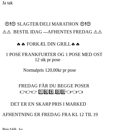
Ja tak
😍❗️😍 SLAGTER/DELI MARATHON 😍❗️😍
⚠️⚠️ BESTIL IDAG ---AFHENTES FREDAG ⚠️⚠️
🔥🔥 FORKÆL DIN GRILL🔥🔥
1 POSE FRANKFURTER OG 1 POSE MED OST
12 stk pr pose
Normalpris 120,00kr pr pose
FREDAG FÅR DU BEGGE POSER
👉👉👉 1️⃣6️⃣9️⃣,0️⃣0️⃣👈👈👈
DET ER EN SKARP PRIS I MARKED
AFHENTNING ER FREDAG FRA KL 12 TIL 19
Pris
169
,
-
kr.