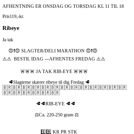
AFHENTNING ER ONSDAG OG TORSDAG KL 11 TIL 18
Pris
119
,
-
kr.
Ribeye
Ja tak
😍❗️😍 SLAGTER/DELI MARATHON 😍❗️😍
⚠️⚠️ BESTIL IDAG ---AFHENTES FREDAG ⚠️⚠️
🚨🚨🚨 JA TAK RIB-EYE 🚨🚨🚨
🥩Slagterne skærer ribeye til dig Fredag 🥩
🇧🇷🇧🇷🇧🇷🇧🇷🇧🇷🇧🇷🇧🇷🇧🇷🇧🇷🇧🇷🇧🇷🇧🇷🇧🇷
🇧🇷🇧🇷🇧🇷🇧🇷🇧🇷🇧🇷
🥩🥩RIB-EYE 🥩🥩
⚖️Ca. 220-250 gram ⚖️
5️⃣9️⃣ KR PR STK