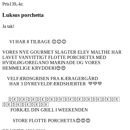
Pris
139
,
-
kr.
Luksus porchetta
Ja tak!
VI HAR 8 TILBAGE 😊😊😊
VORES NYE GOURMET SLAGTER ELEV MALTHE HAR
LAVET VANVITTIGT FLOTTE PORCHETTA MED
HVIDLØG/OREGANO MARINADE OG VORES
HEMMELIGE KRYDDERI😍😍
VELFÆRDSGRISEN FRA KÆRAGERGÅRD
HAR 3 DYREVELDFÆRDSHJERTER 💚💚💚
🇩🇰🇩🇰🇩🇰🇩🇰🇩🇰🇩🇰🇩🇰🇩🇰🇩🇰🇩🇰🇩🇰🇩🇰
🇩🇰🇩🇰🇩🇰🇩🇰🇩🇰
FORKÆL DIN GRILL I WEEKENDEN
STORE FLOTTE PORCHETTA😍😍😍