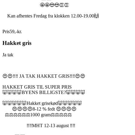
🤩🤩😍😍👏👏
Kan afhentes Fredag fra klokken 12.00-19.00🙌
Pris
59
,
-
kr.
Hakket gris
Ja tak
😍😍‼️‼️ JA TAK HAKKET GRIS‼️‼️😍😍
HAKKET GRIS TIL SUPER PRIS
🐷🐷🐷🐷BYENS BILLIGSTE?🐷🐷🐷🐷
🐷🐷🐷🐷🐷Hakket grisekød🐷🐷🐷🐷🐷
😍😍😍😍8-12 % fedt 😍😍😍😍
⚖️⚖️⚖️⚖️⚖️⚖️1000 gram⚖️⚖️⚖️⚖️⚖️
‼️‼️MHT 12-13 august ‼️‼️