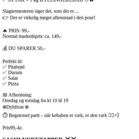
Slagtermesteren siger det, som det er…
👉 Der er virkelig meget aftensmad i den pose!
🔥 PRIS: 99,-
Normal markedspris: ca. 149,-
💰 DU SPARER 50,-
Perfekt til:
✅ Pitabrød
✅ Durum
✅ Salat
✅ Pizza
📅 Afhentning:
Onsdag og torsdag fra kl 10 til 19
❄️Dybfrost ❄️
⏱️ Begrænset parti – når kebaben er væk, er den væk 🏃‍♂️💨
Pris
99
,
-
kr.