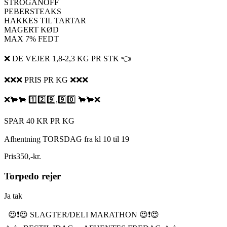
STROGANOFF
PEBERSTEAKS
HAKKES TIL TARTAR
MAGERT KØD
MAX 7% FEDT
❌ DE VEJER 1,8-2,3 KG PR STK 👈
❌❌❌ PRIS PR KG ❌❌❌
❌🐂🐂 1️⃣2️⃣9️⃣,9️⃣0️⃣ 🐂🐂❌
SPAR 40 KR PR KG
Afhentning TORSDAG fra kl 10 til 19
Pris
350
,
-
kr.
Torpedo rejer
Ja tak
😍❗️😍 SLAGTER/DELI MARATHON 😍❗️😍