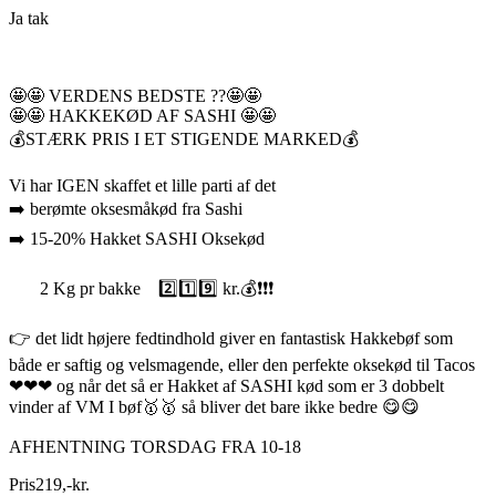
Ja tak
🤩🤩 VERDENS BEDSTE ??🤩🤩
🤩🤩 HAKKEKØD AF SASHI 🤩🤩
💰STÆRK PRIS I ET STIGENDE MARKED💰
Vi har IGEN skaffet et lille parti af det
➡️ berømte oksesmåkød fra Sashi
➡️ 15-20% Hakket SASHI Oksekød
2 Kg pr bakke 2️⃣1️⃣9️⃣ kr.💰❗❗❗
👉 det lidt højere fedtindhold giver en fantastisk Hakkebøf som
både er saftig og velsmagende, eller den perfekte oksekød til Tacos
❤❤❤ og når det så er Hakket af SASHI kød som er 3 dobbelt
vinder af VM I bøf🥇🥇 så bliver det bare ikke bedre 😋😋
AFHENTNING TORSDAG FRA 10-18
Pris
219
,
-
kr.