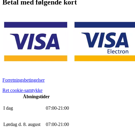
Betal med følgende kort
Forretningsbetingelser
Ret cookie-samtykke
Åbningstider
I dag
0
7
:
0
0
-
21
:
0
0
Lørdag d. 8. august
0
7
:
0
0
-
21
:
0
0