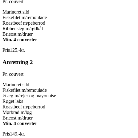
Pr. couvert
Marineret sild
Fiskefilet m/remoulade
Roastbeef m/peberrod
Ribbensteg m/rødkål
Brieost m/druer
Min. 4 couverter
Pris
125
,
-
kr.
Anretning 2
Pr. couvert
Marineret sild
Fiskefilet m/remoulade
½ æg m/rejer og mayonaise
Røget laks
Roastbeef m/peberrod
Mørbrad m/løg
Brieost m/druer
Min. 4 couverter
Pris
149
,
-
kr.