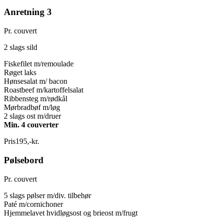
Anretning 3
Pr. couvert
2 slags sild
Fiskefilet m/remoulade
Røget laks
Hønsesalat m/ bacon
Roastbeef m/kartoffelsalat
Ribbensteg m/rødkål
Mørbradbøf m/løg
2 slags ost m/druer
Min. 4 couverter
Pris
195
,
-
kr.
Pølsebord
Pr. couvert
5 slags pølser m/div. tilbehør
Paté m/cornichoner
Hjemmelavet hvidløgsost og brieost m/frugt