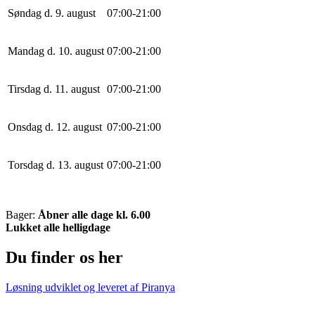
Søndag d. 9. august
0
7
:
0
0
-
21
:
0
0
Mandag d. 10. august
0
7
:
0
0
-
21
:
0
0
Tirsdag d. 11. august
0
7
:
0
0
-
21
:
0
0
Onsdag d. 12. august
0
7
:
0
0
-
21
:
0
0
Torsdag d. 13. august
0
7
:
0
0
-
21
:
0
0
Bager:
Åbner alle dage kl. 6.00
Lukket alle helligdage
Du finder os her
Løsning udviklet og leveret af
Piranya