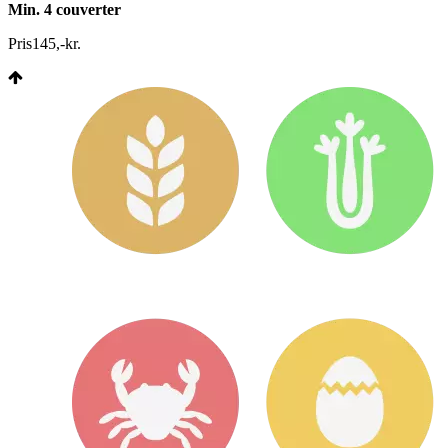
Min. 4 couverter
Pris
145
,
-
kr.