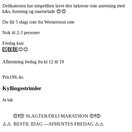
Delikatessen har simpelthen lavet den lækreste oste anretning med
kiks, honning og marmelade 😍😍
Du får 5 slags oste fra Wernersson oste
Nok til 2-3 personer
Fredag kun
1️⃣9️⃣9️⃣😊😊
Afhentning fredag fra kl 12 til 19
Pris
199
,
-
kr.
Kyllingestrimler
Ja tak
😍❗️😍 SLAGTER/DELI MARATHON 😍❗️😍
⚠️⚠️ BESTIL IDAG ---AFHENTES FREDAG ⚠️⚠️