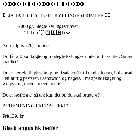
🛑🛑🛑🛑🛑🛑🛑🛑🛑🛑🛑🛑🛑🛑🛑🛑🛑
💥 JA TAK TIL STEGTE KYLLINGESTRIMLER 💥
2000 gr. Stegte kyllingestrimler
Til kun 💥 1️⃣2️⃣9️⃣kr💥
Normalpris 229,- pr pose
Du får 2,0 kg. kogte og forstegte kyllingestrimler af brystfilet. Super
kvalitet!
De er perfekt til pizzatopping, i salater (fx til madpakken), i pitabrød,
i en hurtig pastaret, i sandwich og bagels, i madpandekager og
wraps - og meget, meget mere!
De er løsfrosne, så tag kun det op du skal bruge 😍
AFHENTNING FREDAG 10-19
Pris
139
,
-
kr.
Black angus hk bøffer