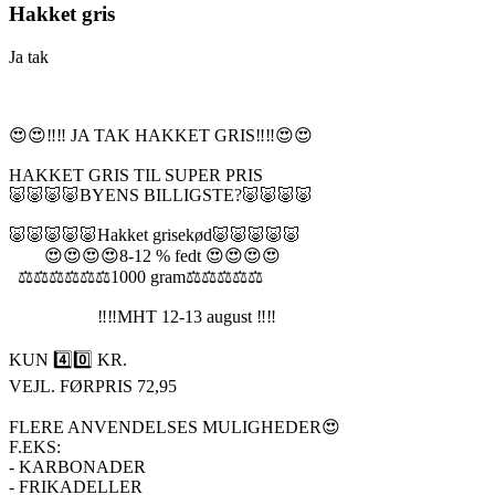
Hakket gris
Ja tak
😍😍‼️‼️ JA TAK HAKKET GRIS‼️‼️😍😍
HAKKET GRIS TIL SUPER PRIS
🐷🐷🐷🐷BYENS BILLIGSTE?🐷🐷🐷🐷
🐷🐷🐷🐷🐷Hakket grisekød🐷🐷🐷🐷🐷
😍😍😍😍8-12 % fedt 😍😍😍😍
⚖️⚖️⚖️⚖️⚖️⚖️1000 gram⚖️⚖️⚖️⚖️⚖️
‼️‼️MHT 12-13 august ‼️‼️
KUN 4️⃣0️⃣ KR.
VEJL. FØRPRIS 72,95
FLERE ANVENDELSES MULIGHEDER😍
F.EKS:
- KARBONADER
- FRIKADELLER