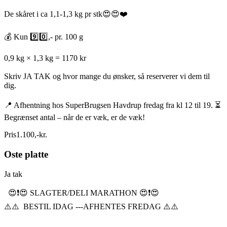
De skåret i ca 1,1-1,3 kg pr stk😍😍❤️
💰 Kun 9️⃣0️⃣,- pr. 100 g
0,9 kg × 1,3 kg = 1170 kr
Skriv JA TAK og hvor mange du ønsker, så reserverer vi dem til
dig.
📍 Afhentning hos SuperBrugsen Havdrup fredag fra kl 12 til 19. ⏳
Begrænset antal – når de er væk, er de væk!
Pris
1.100
,
-
kr.
Oste platte
Ja tak
😍❗️😍 SLAGTER/DELI MARATHON 😍❗️😍
⚠️⚠️ BESTIL IDAG ---AFHENTES FREDAG ⚠️⚠️