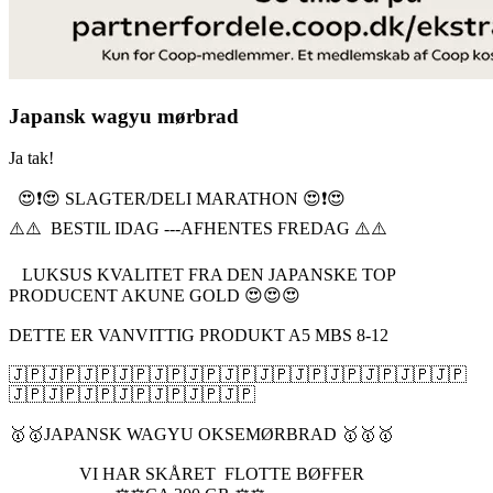
Japansk wagyu mørbrad
Ja tak!
😍❗️😍 SLAGTER/DELI MARATHON 😍❗️😍
⚠️⚠️ BESTIL IDAG ---AFHENTES FREDAG ⚠️⚠️
LUKSUS KVALITET FRA DEN JAPANSKE TOP
PRODUCENT AKUNE GOLD 😍😍😍
DETTE ER VANVITTIG PRODUKT A5 MBS 8-12
🇯🇵🇯🇵🇯🇵🇯🇵🇯🇵🇯🇵🇯🇵🇯🇵🇯🇵🇯🇵🇯🇵🇯🇵🇯🇵
🇯🇵🇯🇵🇯🇵🇯🇵🇯🇵🇯🇵🇯🇵
🥇🥇JAPANSK WAGYU OKSEMØRBRAD 🥇🥇🥇
VI HAR SKÅRET FLOTTE BØFFER