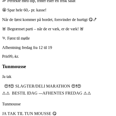
🦐 Perfekte med dip, fritter eller en frisk salat
🤩 Spar hele 60,- pr. kasse!
Når de først kommer på bordet, forsvinder de hurtigt 😋🍤
🚨 Begrænset parti – når de er væk, er de væk! 🚨
🏃 Først til mølle
Afhentning fredag fra 12 til 19
Pris
99
,
-
kr.
Tunmousse
Ja tak
😍❗️😍 SLAGTER/DELI MARATHON 😍❗️😍
⚠️⚠️ BESTIL IDAG ---AFHENTES FREDAG ⚠️⚠️
Tunmousse
JA TAK TIL TUN MOUSSE 😋