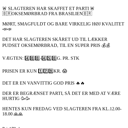
🚨 SLAGTEREN HAR SKAFFET ET PARTI 🚨
🇧🇷OKSEMØRBRAD FRA BRASILIEN🇧🇷
MØRT, SMAGFULDT OG BARE VIRKELIG HØJ KVALITET
📣📣
DET HAR SLAGTEREN SKÅRET UD TIL LÆKKER
PUDSET OKSEMØRBRAD, TIL EN SUPER PRIS 💰💰
VÆGTEN: 4️⃣0️⃣0️⃣-4️⃣5️⃣0️⃣G. PR. STK
PRISEN ER KUN 1️⃣7️⃣9️⃣KR. 😱
DET ER EN VANVITTIG GOD PRIS 🔥🔥
DER ER BEGRÆNSET PARTI, SÅ DET ER MED AT VÆRE
HURTIG 🥳🥳
HENTES KUN FREDAG VED SLAGTEREN FRA KL.12.00-
18.00 🙏🙏