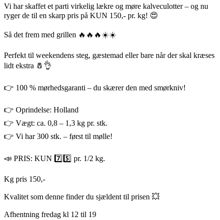
Vi har skaffet et parti virkelig lækre og møre kalveculotter – og nu
ryger de til en skarp pris på KUN 150,- pr. kg! 😍
Så det frem med grillen 🔥🔥🔥☀️☀️
Perfekt til weekendens steg, gæstemad eller bare når der skal kræses
lidt ekstra 🧂👌
👉 100 % mørhedsgaranti – du skærer den med smørkniv!
👉 Oprindelse: Holland
👉 Vægt: ca. 0,8 – 1,3 kg pr. stk.
👉 Vi har 300 stk. – først til mølle!
📣 PRIS: KUN 7️⃣5️⃣ pr. 1/2 kg.
Kg pris 150,-
Kvalitet som denne finder du sjældent til prisen 💥
Afhentning fredag kl 12 til 19