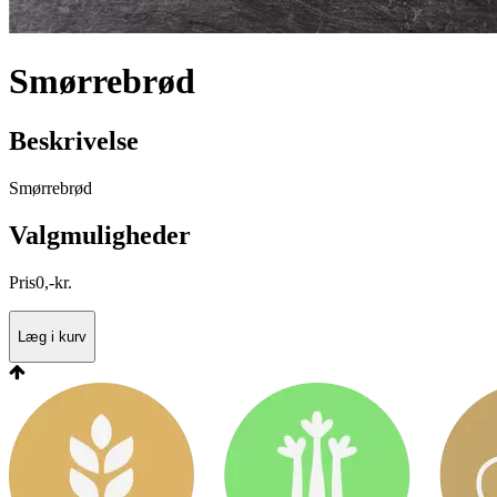
Smørrebrød
Beskrivelse
Smørrebrød
Valgmuligheder
Pris
0
,
-
kr.
Læg i kurv