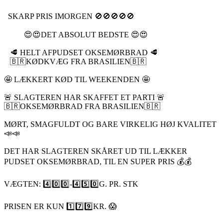
SKARP PRIS IMORGEN 🚫🚫🚫🚫🚫
😍😍DET ABSOLUT BEDSTE 😍😍
🥩 HELT AFPUDSET OKSEMØRBRAD 🥩
🇧🇷KØDKVÆG FRA BRASILIEN🇧🇷
🤩 LÆKKERT KØD TIL WEEKENDEN 🤩
🚨 SLAGTEREN HAR SKAFFET ET PARTI 🚨
🇧🇷OKSEMØRBRAD FRA BRASILIEN🇧🇷
MØRT, SMAGFULDT OG BARE VIRKELIG HØJ KVALITET
📣📣
DET HAR SLAGTEREN SKÅRET UD TIL LÆKKER
PUDSET OKSEMØRBRAD, TIL EN SUPER PRIS 💰💰
VÆGTEN: 4️⃣0️⃣0️⃣-4️⃣5️⃣0️⃣G. PR. STK
PRISEN ER KUN 1️⃣7️⃣9️⃣KR. 😱