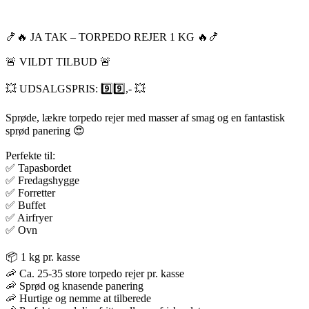
🍤🔥 JA TAK – TORPEDO REJER 1 KG 🔥🍤
🚨 VILDT TILBUD 🚨
💥 UDSALGSPRIS: 9️⃣9️⃣,- 💥
Sprøde, lækre torpedo rejer med masser af smag og en fantastisk
sprød panering 😍
Perfekte til:
✅ Tapasbordet
✅ Fredagshygge
✅ Forretter
✅ Buffet
✅ Airfryer
✅ Ovn
📦 1 kg pr. kasse
🦐 Ca. 25-35 store torpedo rejer pr. kasse
🦐 Sprød og knasende panering
🦐 Hurtige og nemme at tilberede