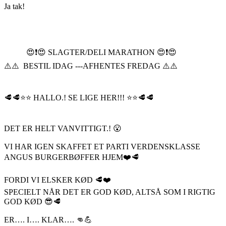
Ja tak!
😍❗️😍 SLAGTER/DELI MARATHON 😍❗️😍
⚠️⚠️ BESTIL IDAG ---AFHENTES FREDAG ⚠️⚠️
🥩🥩⭐️⭐️ HALLO.! SE LIGE HER!!! ⭐️⭐️🥩🥩
DET ER HELT VANVITTIGT.! 😮
VI HAR IGEN SKAFFET ET PARTI VERDENSKLASSE
ANGUS BURGERBØFFER HJEM❤️🥩
FORDI VI ELSKER KØD 🥩❤️
SPECIELT NÅR DET ER GOD KØD, ALTSÅ SOM I RIGTIG
GOD KØD 😎🥩
ER…. I…. KLAR…. 👊💪