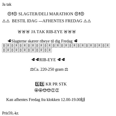
Ja tak
😍❗️😍 SLAGTER/DELI MARATHON 😍❗️😍
⚠️⚠️ BESTIL IDAG ---AFHENTES FREDAG ⚠️⚠️
🚨🚨🚨 JA TAK RIB-EYE 🚨🚨🚨
🥩Slagterne skærer ribeye til dig Fredag 🥩
🇧🇷🇧🇷🇧🇷🇧🇷🇧🇷🇧🇷🇧🇷🇧🇷🇧🇷🇧🇷🇧🇷🇧🇷🇧🇷
🇧🇷🇧🇷🇧🇷🇧🇷🇧🇷🇧🇷
🥩🥩RIB-EYE 🥩🥩
⚖️Ca. 220-250 gram ⚖️
5️⃣9️⃣ KR PR STK
🤩🤩😍😍👏👏
Kan afhentes Fredag fra klokken 12.00-19.00🙌
Pris
59
,
-
kr.