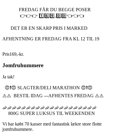
FREDAG FÅR DU BEGGE POSER
👉👉👉 1️⃣6️⃣9️⃣,0️⃣0️⃣👈👈👈
DET ER EN SKARP PRIS I MARKED
AFHENTNING ER FREDAG FRA KL 12 TIL 19
Pris
169
,
-
kr.
Jomfruhummere
Ja tak!
😍❗️😍 SLAGTER/DELI MARATHON 😍❗️😍
⚠️⚠️ BESTIL IDAG ---AFHENTES FREDAG ⚠️⚠️
🦐🦐🦐🦐🦐🦐🦐🦐🦐🦐🦐🦐🦐🦐🦐🦐🦐🦐🦐🦐
800G SUPER LUKSUS TIL WEEKENDEN
Vi har købt 70 kasser med fantastisk lækre store flotte
jomfruhummere.