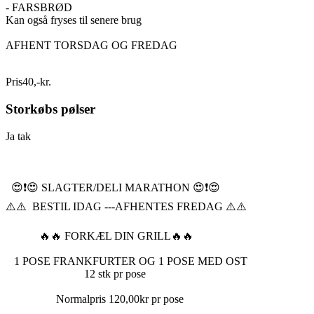
- FARSBRØD
Kan også fryses til senere brug
AFHENT TORSDAG OG FREDAG
Pris
40
,
-
kr.
Storkøbs pølser
Ja tak
😍❗️😍 SLAGTER/DELI MARATHON 😍❗️😍
⚠️⚠️ BESTIL IDAG ---AFHENTES FREDAG ⚠️⚠️
🔥🔥 FORKÆL DIN GRILL🔥🔥
1 POSE FRANKFURTER OG 1 POSE MED OST
12 stk pr pose
Normalpris 120,00kr pr pose