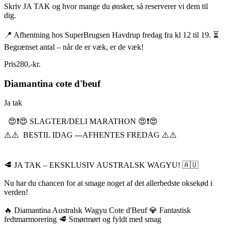
Skriv JA TAK og hvor mange du ønsker, så reserverer vi dem til
dig.
📍 Afhentning hos SuperBrugsen Havdrup fredag fra kl 12 til 19. ⏳
Begrænset antal – når de er væk, er de væk!
Pris
280
,
-
kr.
Diamantina cote d'beuf
Ja tak
😍❗️😍 SLAGTER/DELI MARATHON 😍❗️😍
⚠️⚠️ BESTIL IDAG ---AFHENTES FREDAG ⚠️⚠️
🥩 JA TAK – EKSKLUSIV AUSTRALSK WAGYU! 🇦🇺
Nu har du chancen for at smage noget af det allerbedste oksekød i
verden!
🔥 Diamantina Australsk Wagyu Cote d'Beuf 💎 Fantastisk
fedtmarmorering 🥩 Smørmørt og fyldt med smag