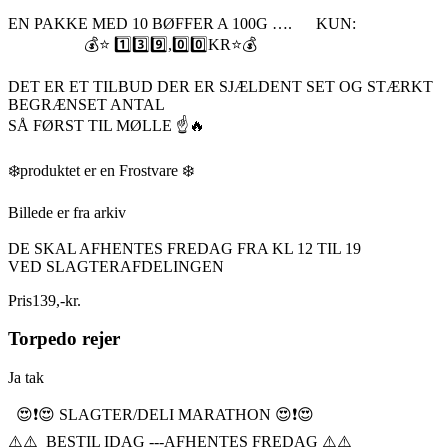
EN PAKKE MED 10 BØFFER A 100G …. KUN:
💰⭐️ 1️⃣3️⃣9️⃣,0️⃣0️⃣KR⭐️💰
DET ER ET TILBUD DER ER SJÆLDENT SET OG STÆRKT
BEGRÆNSET ANTAL
SÅ FØRST TIL MØLLE ☝️🔥
❄️produktet er en Frostvare ❄️
Billede er fra arkiv
DE SKAL AFHENTES FREDAG FRA KL 12 TIL 19
VED SLAGTERAFDELINGEN
Pris
139
,
-
kr.
Torpedo rejer
Ja tak
😍❗️😍 SLAGTER/DELI MARATHON 😍❗️😍
⚠️⚠️ BESTIL IDAG ---AFHENTES FREDAG ⚠️⚠️