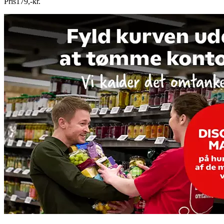
Pris
179
,
-
kr.