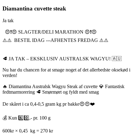
Diamantina cuvette steak
Ja tak
😍❗️😍 SLAGTER/DELI MARATHON 😍❗️😍
⚠️⚠️ BESTIL IDAG ---AFHENTES FREDAG ⚠️⚠️
🥩 JA TAK – EKSKLUSIV AUSTRALSK WAGYU! 🇦🇺
Nu har du chancen for at smage noget af det allerbedste oksekød i
verden!
🔥 Diamantina Australsk Wagyu Steak af cuvette 💎 Fantastisk
fedtmarmorering 🥩 Smørmørt og fyldt med smag
De skåret i ca 0,4-0,5 gram kg pr bakke😍😍❤️
💰 Kun 6️⃣0️⃣,- pr. 100 g
600kr × 0,45 kg = 270 kr