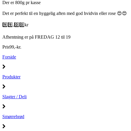
Der er 800g pr kasse
Det er perfekt til en hyggelig aften med god hvidvin eller rose 😍😍
9️⃣9️⃣,0️⃣0️⃣kr
Afhentning er på FREDAG 12 til 19
Pris
99
,
-
kr.
Forside
Produkter
Slagter / Deli
Smørrebrød