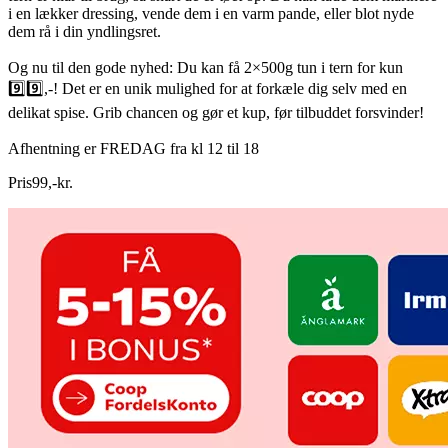
i en lækker dressing, vende dem i en varm pande, eller blot nyde
dem rå i din yndlingsret.
Og nu til den gode nyhed: Du kan få 2×500g tun i tern for kun
9️⃣9️⃣,-! Det er en unik mulighed for at forkæle dig selv med en
delikat spise. Grib chancen og gør et kup, før tilbuddet forsvinder!
Afhentning er FREDAG fra kl 12 til 18
Pris
99
,
-
kr.