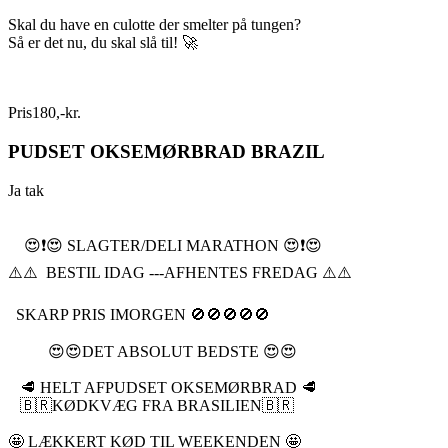
Skal du have en culotte der smelter på tungen?
Så er det nu, du skal slå til! 🚀
Pris
180
,
-
kr.
PUDSET OKSEMØRBRAD BRAZIL
Ja tak
😍❗️😍 SLAGTER/DELI MARATHON 😍❗️😍
⚠️⚠️ BESTIL IDAG ---AFHENTES FREDAG ⚠️⚠️
SKARP PRIS IMORGEN 🚫🚫🚫🚫🚫
😍😍DET ABSOLUT BEDSTE 😍😍
🥩 HELT AFPUDSET OKSEMØRBRAD 🥩
🇧🇷KØDKVÆG FRA BRASILIEN🇧🇷
🤩 LÆKKERT KØD TIL WEEKENDEN 🤩