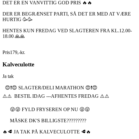
DET ER EN VANVITTIG GOD PRIS 🔥🔥
DER ER BEGRÆNSET PARTI, SÅ DET ER MED AT VÆRE
HURTIG 🥳🥳
HENTES KUN FREDAG VED SLAGTEREN FRA KL.12.00-
18.00 🙏🙏
Pris
179
,
-
kr.
Kalveculotte
Ja tak
😍❗️😍 SLAGTER/DELI MARATHON 😍❗️😍
⚠️⚠️ BESTIL IDAG ---AFHENTES FREDAG ⚠️⚠️
😜😜 FYLD FRYSEREN OP NU 😜😜
MÅSKE DK'S BILLIGSTE?????????
🔥🥩 JA TAK PÅ KALVECULOTTE 🥩🔥