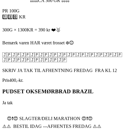
⚖️⚖️CA 300 GR ⚖️⚖️
PR 100G
1️⃣3️⃣0️⃣ KR
300G × 1300KR = 390 kr ❤️🥇
Bemærk varen HAR været frosset ❄️😊
🇯🇵🇯🇵🇯🇵🇯🇵🇯🇵🇯🇵🇯🇵🇯🇵🇯🇵🇯🇵🇯🇵🇯🇵🇯🇵
🇯🇵🇯🇵🇯🇵🇯🇵🇯🇵🇯🇵🇯🇵
SKRIV JA TAK TIL AFHENTNING FREDAG FRA KL 12
Pris
400
,
-
kr.
PUDSET OKSEMØRBRAD BRAZIL
Ja tak
😍❗️😍 SLAGTER/DELI MARATHON 😍❗️😍
⚠️⚠️ BESTIL IDAG ---AFHENTES FREDAG ⚠️⚠️