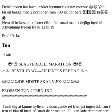
Delikatessen har lavet lækker hjemmelavet tun mousse 😋😋🤩 du
får en bakke med 2 portioner (min 700 gr) for bare 1️⃣1️⃣9️⃣ kr🤩🤩
🤩
Nem til frokost eller forret eller aftensmad med et dejligt brød til
Afhentning fredag fra kl 12 til 19
Pris
119
,
-
kr.
Tun
Ja tak
😍❗️😍 SLAGTER/DELI MARATHON 😍❗️😍
⚠️⚠️ BESTIL IDAG ---AFHENTES FREDAG ⚠️⚠️
😍😍😍😍DE SIDSTE SKAL VÆK 😍😍😍😍
FROSSEN TUN I TERN 1KG.
🐟🐟🐟🐟🐟🐟🐟🐟🐟🐟🐟🐟🐟🐟🐟🐟🐟
Tænk dig at kunne trylle en velsmagende ret frem på ingen tid. Tun i
tern er klar til brug, så snart de er tøet op. Du kan lade dem marinere