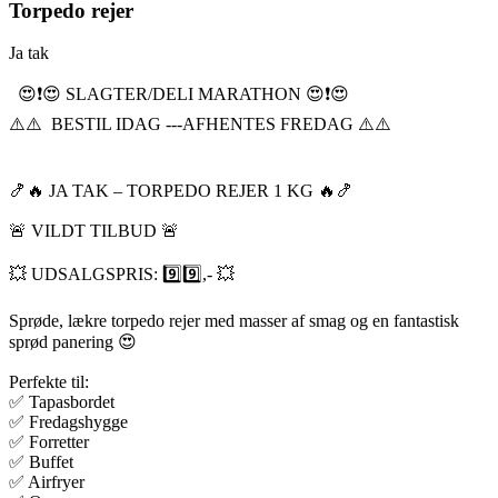
Torpedo rejer
Ja tak
😍❗️😍 SLAGTER/DELI MARATHON 😍❗️😍
⚠️⚠️ BESTIL IDAG ---AFHENTES FREDAG ⚠️⚠️
🍤🔥 JA TAK – TORPEDO REJER 1 KG 🔥🍤
🚨 VILDT TILBUD 🚨
💥 UDSALGSPRIS: 9️⃣9️⃣,- 💥
Sprøde, lækre torpedo rejer med masser af smag og en fantastisk
sprød panering 😍
Perfekte til:
✅ Tapasbordet
✅ Fredagshygge
✅ Forretter
✅ Buffet
✅ Airfryer