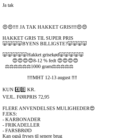
Ja tak
😍😍‼️‼️ JA TAK HAKKET GRIS‼️‼️😍😍
HAKKET GRIS TIL SUPER PRIS
🐷🐷🐷🐷BYENS BILLIGSTE?🐷🐷🐷🐷
🐷🐷🐷🐷🐷Hakket grisekød🐷🐷🐷🐷🐷
😍😍😍😍8-12 % fedt 😍😍😍😍
⚖️⚖️⚖️⚖️⚖️⚖️1000 gram⚖️⚖️⚖️⚖️⚖️
‼️‼️MHT 12-13 august ‼️‼️
KUN 4️⃣0️⃣ KR.
VEJL. FØRPRIS 72,95
FLERE ANVENDELSES MULIGHEDER😍
F.EKS:
- KARBONADER
- FRIKADELLER
- FARSBRØD
Kan også fryses til senere brug