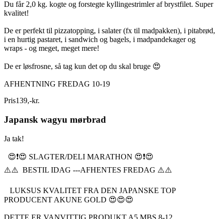
Du får 2,0 kg. kogte og forstegte kyllingestrimler af brystfilet. Super
kvalitet!
De er perfekt til pizzatopping, i salater (fx til madpakken), i pitabrød,
i en hurtig pastaret, i sandwich og bagels, i madpandekager og
wraps - og meget, meget mere!
De er løsfrosne, så tag kun det op du skal bruge 😍
AFHENTNING FREDAG 10-19
Pris
139
,
-
kr.
Japansk wagyu mørbrad
Ja tak!
😍❗️😍 SLAGTER/DELI MARATHON 😍❗️😍
⚠️⚠️ BESTIL IDAG ---AFHENTES FREDAG ⚠️⚠️
LUKSUS KVALITET FRA DEN JAPANSKE TOP
PRODUCENT AKUNE GOLD 😍😍😍
DETTE ER VANVITTIG PRODUKT A5 MBS 8-12