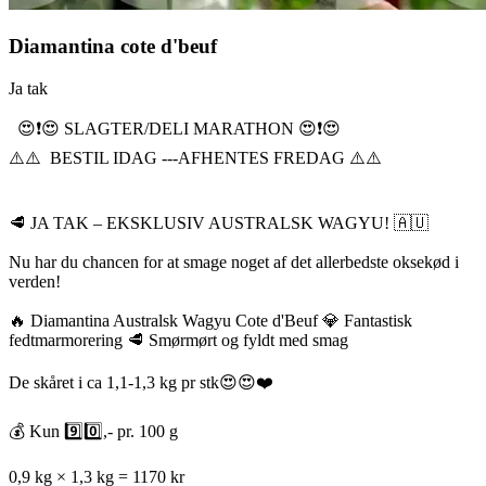
Diamantina cote d'beuf
Ja tak
😍❗️😍 SLAGTER/DELI MARATHON 😍❗️😍
⚠️⚠️ BESTIL IDAG ---AFHENTES FREDAG ⚠️⚠️
🥩 JA TAK – EKSKLUSIV AUSTRALSK WAGYU! 🇦🇺
Nu har du chancen for at smage noget af det allerbedste oksekød i
verden!
🔥 Diamantina Australsk Wagyu Cote d'Beuf 💎 Fantastisk
fedtmarmorering 🥩 Smørmørt og fyldt med smag
De skåret i ca 1,1-1,3 kg pr stk😍😍❤️
💰 Kun 9️⃣0️⃣,- pr. 100 g
0,9 kg × 1,3 kg = 1170 kr