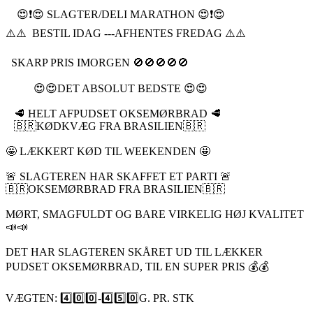
😍❗️😍 SLAGTER/DELI MARATHON 😍❗️😍
⚠️⚠️ BESTIL IDAG ---AFHENTES FREDAG ⚠️⚠️
SKARP PRIS IMORGEN 🚫🚫🚫🚫🚫
😍😍DET ABSOLUT BEDSTE 😍😍
🥩 HELT AFPUDSET OKSEMØRBRAD 🥩
🇧🇷KØDKVÆG FRA BRASILIEN🇧🇷
🤩 LÆKKERT KØD TIL WEEKENDEN 🤩
🚨 SLAGTEREN HAR SKAFFET ET PARTI 🚨
🇧🇷OKSEMØRBRAD FRA BRASILIEN🇧🇷
MØRT, SMAGFULDT OG BARE VIRKELIG HØJ KVALITET
📣📣
DET HAR SLAGTEREN SKÅRET UD TIL LÆKKER
PUDSET OKSEMØRBRAD, TIL EN SUPER PRIS 💰💰
VÆGTEN: 4️⃣0️⃣0️⃣-4️⃣5️⃣0️⃣G. PR. STK