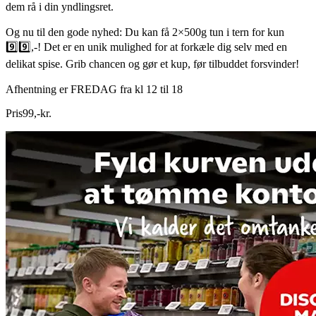
dem rå i din yndlingsret.
Og nu til den gode nyhed: Du kan få 2×500g tun i tern for kun
9️⃣9️⃣,-! Det er en unik mulighed for at forkæle dig selv med en
delikat spise. Grib chancen og gør et kup, før tilbuddet forsvinder!
Afhentning er FREDAG fra kl 12 til 18
Pris
99
,
-
kr.