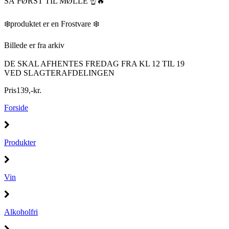
SÅ FØRST TIL MØLLE ☝️🔥
❄️produktet er en Frostvare ❄️
Billede er fra arkiv
DE SKAL AFHENTES FREDAG FRA KL 12 TIL 19
VED SLAGTERAFDELINGEN
Pris
139
,
-
kr.
Forside
Produkter
Vin
Alkoholfri