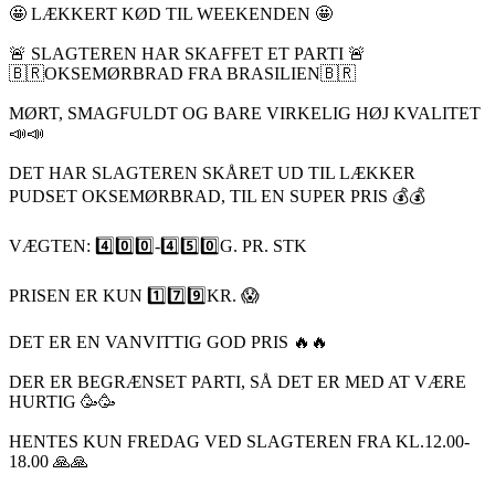
🤩 LÆKKERT KØD TIL WEEKENDEN 🤩
🚨 SLAGTEREN HAR SKAFFET ET PARTI 🚨
🇧🇷OKSEMØRBRAD FRA BRASILIEN🇧🇷
MØRT, SMAGFULDT OG BARE VIRKELIG HØJ KVALITET
📣📣
DET HAR SLAGTEREN SKÅRET UD TIL LÆKKER
PUDSET OKSEMØRBRAD, TIL EN SUPER PRIS 💰💰
VÆGTEN: 4️⃣0️⃣0️⃣-4️⃣5️⃣0️⃣G. PR. STK
PRISEN ER KUN 1️⃣7️⃣9️⃣KR. 😱
DET ER EN VANVITTIG GOD PRIS 🔥🔥
DER ER BEGRÆNSET PARTI, SÅ DET ER MED AT VÆRE
HURTIG 🥳🥳
HENTES KUN FREDAG VED SLAGTEREN FRA KL.12.00-
18.00 🙏🙏