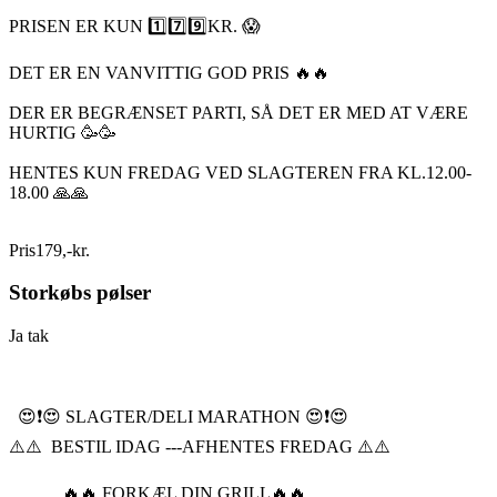
PRISEN ER KUN 1️⃣7️⃣9️⃣KR. 😱
DET ER EN VANVITTIG GOD PRIS 🔥🔥
DER ER BEGRÆNSET PARTI, SÅ DET ER MED AT VÆRE
HURTIG 🥳🥳
HENTES KUN FREDAG VED SLAGTEREN FRA KL.12.00-
18.00 🙏🙏
Pris
179
,
-
kr.
Storkøbs pølser
Ja tak
😍❗️😍 SLAGTER/DELI MARATHON 😍❗️😍
⚠️⚠️ BESTIL IDAG ---AFHENTES FREDAG ⚠️⚠️
🔥🔥 FORKÆL DIN GRILL🔥🔥