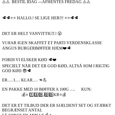
⚠️⚠️ BESTIL IDAG ---AFHENTES FREDAG ⚠️⚠️
🥩🥩⭐️⭐️ HALLO.! SE LIGE HER!!! ⭐️⭐️🥩🥩
DET ER HELT VANVITTIGT.! 😮
VI HAR IGEN SKAFFET ET PARTI VERDENSKLASSE
ANGUS BURGERBØFFER HJEM❤️🥩
FORDI VI ELSKER KØD 🥩❤️
SPECIELT NÅR DET ER GOD KØD, ALTSÅ SOM I RIGTIG
GOD KØD 😎🥩
ER…. I…. KLAR…. 👊💪
EN PAKKE MED 10 BØFFER A 100G …. KUN:
💰⭐️ 1️⃣3️⃣9️⃣,0️⃣0️⃣KR⭐️💰
DET ER ET TILBUD DER ER SJÆLDENT SET OG STÆRKT
BEGRÆNSET ANTAL