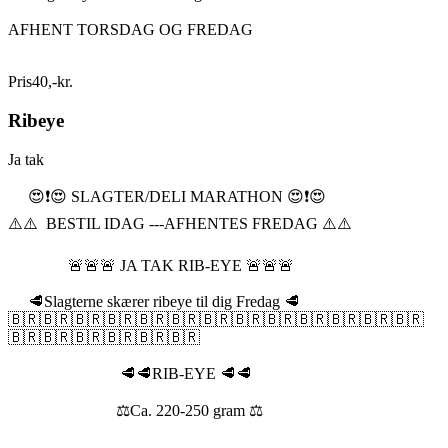
AFHENT TORSDAG OG FREDAG
Pris
40
,
-
kr.
Ribeye
Ja tak
😍❗️😍 SLAGTER/DELI MARATHON 😍❗️😍
⚠️⚠️ BESTIL IDAG ---AFHENTES FREDAG ⚠️⚠️
🚨🚨🚨 JA TAK RIB-EYE 🚨🚨🚨
🥩Slagterne skærer ribeye til dig Fredag 🥩
🇧🇷🇧🇷🇧🇷🇧🇷🇧🇷🇧🇷🇧🇷🇧🇷🇧🇷🇧🇷🇧🇷🇧🇷🇧🇷
🇧🇷🇧🇷🇧🇷🇧🇷🇧🇷🇧🇷
🥩🥩RIB-EYE 🥩🥩
⚖️Ca. 220-250 gram ⚖️