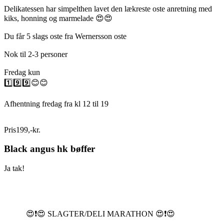
Delikatessen har simpelthen lavet den lækreste oste anretning med
kiks, honning og marmelade 😍😍
Du får 5 slags oste fra Wernersson oste
Nok til 2-3 personer
Fredag kun
1️⃣9️⃣9️⃣😊😊
Afhentning fredag fra kl 12 til 19
Pris
199
,
-
kr.
Black angus hk bøffer
Ja tak!
😍❗️😍 SLAGTER/DELI MARATHON 😍❗️😍