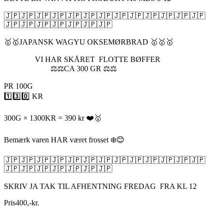
🇯🇵🇯🇵🇯🇵🇯🇵🇯🇵🇯🇵🇯🇵🇯🇵🇯🇵🇯🇵🇯🇵🇯🇵🇯🇵
🇯🇵🇯🇵🇯🇵🇯🇵🇯🇵🇯🇵🇯🇵
🥇🥇JAPANSK WAGYU OKSEMØRBRAD 🥇🥇🥇
VI HAR SKÅRET FLOTTE BØFFER
⚖️⚖️CA 300 GR ⚖️⚖️
PR 100G
1️⃣3️⃣0️⃣ KR
300G × 1300KR = 390 kr ❤️🥇
Bemærk varen HAR været frosset ❄️😊
🇯🇵🇯🇵🇯🇵🇯🇵🇯🇵🇯🇵🇯🇵🇯🇵🇯🇵🇯🇵🇯🇵🇯🇵🇯🇵
🇯🇵🇯🇵🇯🇵🇯🇵🇯🇵🇯🇵🇯🇵
SKRIV JA TAK TIL AFHENTNING FREDAG FRA KL 12
Pris
400
,
-
kr.