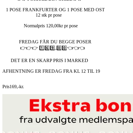
1 POSE FRANKFURTER OG 1 POSE MED OST
12 stk pr pose
Normalpris 120,00kr pr pose
FREDAG FÅR DU BEGGE POSER
👉👉👉 1️⃣6️⃣9️⃣,0️⃣0️⃣👈👈👈
DET ER EN SKARP PRIS I MARKED
AFHENTNING ER FREDAG FRA KL 12 TIL 19
Pris
169
,
-
kr.