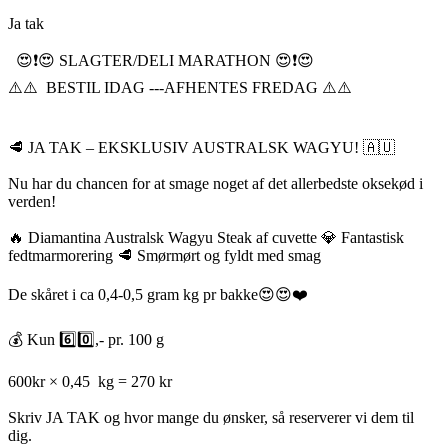
Ja tak
😍❗️😍 SLAGTER/DELI MARATHON 😍❗️😍
⚠️⚠️ BESTIL IDAG ---AFHENTES FREDAG ⚠️⚠️
🥩 JA TAK – EKSKLUSIV AUSTRALSK WAGYU! 🇦🇺
Nu har du chancen for at smage noget af det allerbedste oksekød i
verden!
🔥 Diamantina Australsk Wagyu Steak af cuvette 💎 Fantastisk
fedtmarmorering 🥩 Smørmørt og fyldt med smag
De skåret i ca 0,4-0,5 gram kg pr bakke😍😍❤️
💰 Kun 6️⃣0️⃣,- pr. 100 g
600kr × 0,45 kg = 270 kr
Skriv JA TAK og hvor mange du ønsker, så reserverer vi dem til
dig.