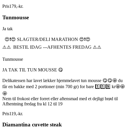
Pris
179
,
-
kr.
Tunmousse
Ja tak
😍❗️😍 SLAGTER/DELI MARATHON 😍❗️😍
⚠️⚠️ BESTIL IDAG ---AFHENTES FREDAG ⚠️⚠️
Tunmousse
JA TAK TIL TUN MOUSSE 😋
Delikatessen har lavet lækker hjemmelavet tun mousse 😋😋🤩 du
får en bakke med 2 portioner (min 700 gr) for bare 1️⃣1️⃣9️⃣ kr🤩🤩
🤩
Nem til frokost eller forret eller aftensmad med et dejligt brød til
Afhentning fredag fra kl 12 til 19
Pris
119
,
-
kr.
Diamantina cuvette steak