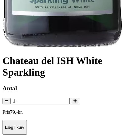
Chateau del ISH White
Sparkling
Antal
Pris
79
,
-
kr.
Læg i kurv