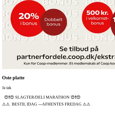
Oste platte
Ja tak
😍❗️😍 SLAGTER/DELI MARATHON 😍❗️😍
⚠️⚠️ BESTIL IDAG ---AFHENTES FREDAG ⚠️⚠️