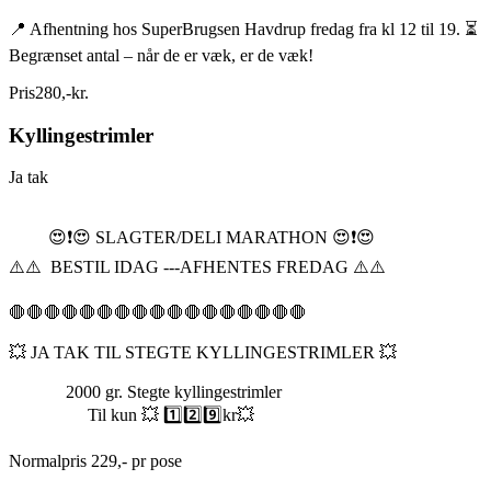
📍 Afhentning hos SuperBrugsen Havdrup fredag fra kl 12 til 19. ⏳
Begrænset antal – når de er væk, er de væk!
Pris
280
,
-
kr.
Kyllingestrimler
Ja tak
😍❗️😍 SLAGTER/DELI MARATHON 😍❗️😍
⚠️⚠️ BESTIL IDAG ---AFHENTES FREDAG ⚠️⚠️
🛑🛑🛑🛑🛑🛑🛑🛑🛑🛑🛑🛑🛑🛑🛑🛑🛑
💥 JA TAK TIL STEGTE KYLLINGESTRIMLER 💥
2000 gr. Stegte kyllingestrimler
Til kun 💥 1️⃣2️⃣9️⃣kr💥
Normalpris 229,- pr pose