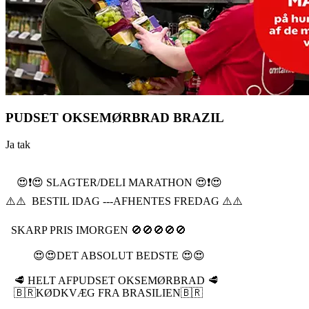
PUDSET OKSEMØRBRAD BRAZIL
Ja tak
😍❗️😍 SLAGTER/DELI MARATHON 😍❗️😍
⚠️⚠️ BESTIL IDAG ---AFHENTES FREDAG ⚠️⚠️
SKARP PRIS IMORGEN 🚫🚫🚫🚫🚫
😍😍DET ABSOLUT BEDSTE 😍😍
🥩 HELT AFPUDSET OKSEMØRBRAD 🥩
🇧🇷KØDKVÆG FRA BRASILIEN🇧🇷