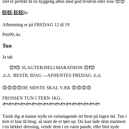
Det er perfekt til en hyggelig aften med god hvidvin eller rose 😍😍
9️⃣9️⃣,0️⃣0️⃣kr
Afhentning er på FREDAG 12 til 19
Pris
99
,
-
kr.
Tun
Ja tak
😍❗️😍 SLAGTER/DELI MARATHON 😍❗️😍
⚠️⚠️ BESTIL IDAG ---AFHENTES FREDAG ⚠️⚠️
😍😍😍😍DE SIDSTE SKAL VÆK 😍😍😍😍
FROSSEN TUN I TERN 1KG.
🐟🐟🐟🐟🐟🐟🐟🐟🐟🐟🐟🐟🐟🐟🐟🐟🐟
Tænk dig at kunne trylle en velsmagende ret frem på ingen tid. Tun i
tern er klar til brug, så snart de er tøet op. Du kan lade dem marinere
i en lækker dressing, vende dem i en varm pande, eller blot nyde