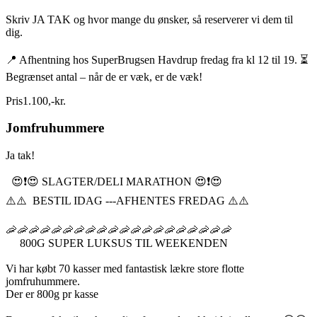
Skriv JA TAK og hvor mange du ønsker, så reserverer vi dem til
dig.
📍 Afhentning hos SuperBrugsen Havdrup fredag fra kl 12 til 19. ⏳
Begrænset antal – når de er væk, er de væk!
Pris
1.100
,
-
kr.
Jomfruhummere
Ja tak!
😍❗️😍 SLAGTER/DELI MARATHON 😍❗️😍
⚠️⚠️ BESTIL IDAG ---AFHENTES FREDAG ⚠️⚠️
🦐🦐🦐🦐🦐🦐🦐🦐🦐🦐🦐🦐🦐🦐🦐🦐🦐🦐🦐🦐
800G SUPER LUKSUS TIL WEEKENDEN
Vi har købt 70 kasser med fantastisk lækre store flotte
jomfruhummere.
Der er 800g pr kasse