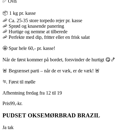
✅ Ovn
📦 1 kg pr. kasse
🦐 Ca. 25-35 store torpedo rejer pr. kasse
🦐 Sprød og knasende panering
🦐 Hurtige og nemme at tilberede
🦐 Perfekte med dip, fritter eller en frisk salat
🤩 Spar hele 60,- pr. kasse!
Når de først kommer på bordet, forsvinder de hurtigt 😋🍤
🚨 Begrænset parti – når de er væk, er de væk! 🚨
🏃 Først til mølle
Afhentning fredag fra 12 til 19
Pris
99
,
-
kr.
PUDSET OKSEMØRBRAD BRAZIL
Ja tak