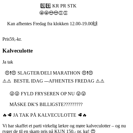
5️⃣9️⃣ KR PR STK
🤩🤩😍😍👏👏
Kan afhentes Fredag fra klokken 12.00-19.00🙌
Pris
59
,
-
kr.
Kalveculotte
Ja tak
😍❗️😍 SLAGTER/DELI MARATHON 😍❗️😍
⚠️⚠️ BESTIL IDAG ---AFHENTES FREDAG ⚠️⚠️
😜😜 FYLD FRYSEREN OP NU 😜😜
MÅSKE DK'S BILLIGSTE?????????
🔥🥩 JA TAK PÅ KALVECULOTTE 🥩🔥
Vi har skaffet et parti virkelig lækre og møre kalveculotter – og nu
ryger de til en skarp pris på KUN 150,- pr. kg! 😍