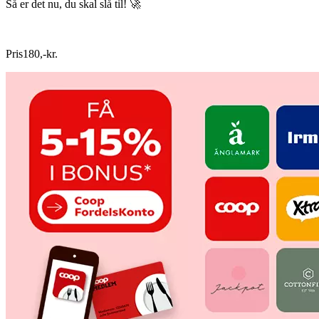
Så er det nu, du skal slå til! 🚀
Pris
180
,
-
kr.