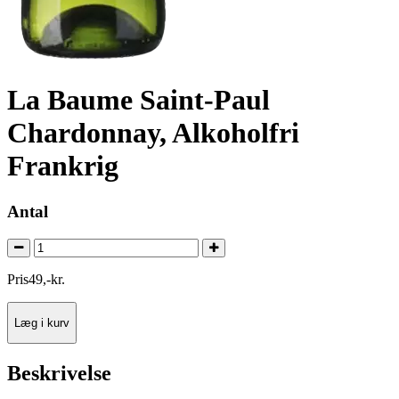
La Baume Saint-Paul
Chardonnay, Alkoholfri
Frankrig
Antal
Pris
49
,
-
kr.
Læg i kurv
Beskrivelse