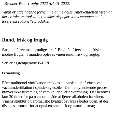
- Berliner Wein Trophy 2022 (01-01-2022)
Varen er tildelt denne fornemme anmeldelse. Anerkendelsen viser, at
der er tale om topkvalitet, hvilket afspejler vores engagement i at
levere exceptionelle produkter.
Rund, frisk og frugtig
Sart, gul farve med grønlige strejf. En duft af fersken og friske,
modne frugter. I munden opleves vinen rund, frisk og frugtig.
Serveringstemperatur: 8-10 °C
Fremstilling
Efter traditionel vinifikation trækkes alkoholen ud af vinen ved
vacuumdestillation i spindekeglesøjler. Denne nytænkende proces
kræver ikke tilsætning af kemikalier eller opvarmning. Der behøves
kun 30 timer for på nænsom måde at fjerne alkoholen fra vinen.
Vinens struktur og aromatiske kvalitet bevares således uden, at der
tilsættes aromaer for at opnå en autentisk og naturlig smag.