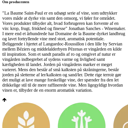
Om producenten
"La Baume Saint-Paul er en udsøgt serie af vine, som udtrykker
vores måde at dyrke vin samt den omsorg, vi føler for området.
Vores produkter tilbyder alt, hvad forbrugeren kan forvente af en
vin: krop, frugt, friskhed og finesse" Jonathan Sanches - Winemaker.
I mere end et århundrede har Domaine de la Baume dyrket landbrug
og lavet fortryllende vine med stort, aromatisk potentiale.
Beliggende i hjertet af Languedoc-Roussillon i den lille by Servian
mellem Béziers og middelalderbyen Pézenas er vingården en kilde
til inspiration. Som et sandt paradis af ro og omgivet af natur er
vingården indbegrebet af sydens varme og livlighed samt
kærligheden til landet. Jorden på vingårdens marker er meget
varieret. Mens den består af små kalksten på skråningerne, består
jorden på sletterne af ler/kalksten og sand/ler. Dette rige terroir gør
det muligt at lave mange forskellige vine, der spænder fra den let
drikkelige stil til de mere raffinerede vine. Men ligegyldigt hvordan
vinen er, tilbyder de en enorm aromatisk variation.