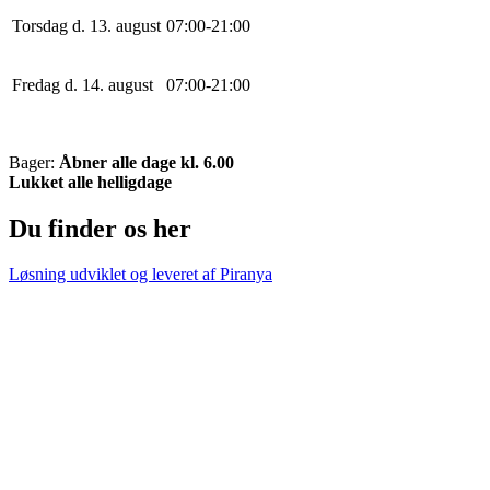
Torsdag d. 13. august
0
7
:
0
0
-
21
:
0
0
Fredag d. 14. august
0
7
:
0
0
-
21
:
0
0
Bager:
Åbner alle dage kl. 6.00
Lukket alle helligdage
Du finder os her
Løsning udviklet og leveret af
Piranya