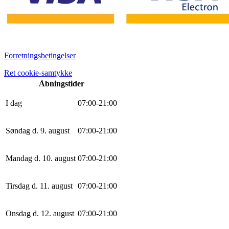
Forretningsbetingelser
Ret cookie-samtykke
Åbningstider
I dag
0
7
:
0
0
-
21
:
0
0
Søndag d. 9. august
0
7
:
0
0
-
21
:
0
0
Mandag d. 10. august
0
7
:
0
0
-
21
:
0
0
Tirsdag d. 11. august
0
7
:
0
0
-
21
:
0
0
Onsdag d. 12. august
0
7
:
0
0
-
21
:
0
0