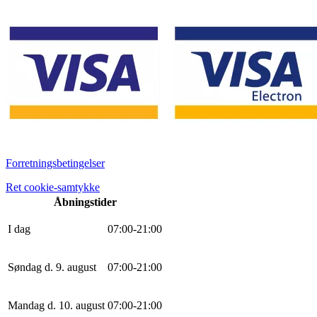
Forretningsbetingelser
Ret cookie-samtykke
Åbningstider
I dag
0
7
:
0
0
-
21
:
0
0
Søndag d. 9. august
0
7
:
0
0
-
21
:
0
0
Mandag d. 10. august
0
7
:
0
0
-
21
:
0
0