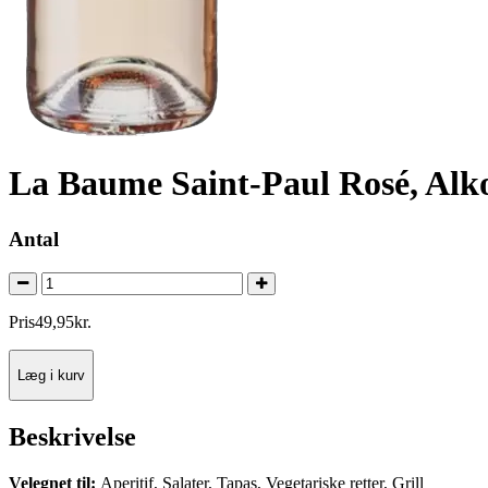
La Baume Saint-Paul Rosé, Alko
Antal
Pris
49
,
95
kr.
Læg i kurv
Beskrivelse
Velegnet til:
Aperitif, Salater, Tapas, Vegetariske retter, Grill