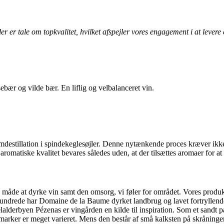
r er tale om topkvalitet, hvilket afspejler vores engagement i at levere 
sebær og vilde bær. En liflig og velbalanceret vin.
umdestillation i spindekeglesøjler. Denne nytænkende proces kræver ikk
romatiske kvalitet bevares således uden, at der tilsættes aromaer for at
måde at dyrke vin samt den omsorg, vi føler for området. Vores produkter
ndrede har Domaine de la Baume dyrket landbrug og lavet fortryllende v
lderbyen Pézenas er vingården en kilde til inspiration. Som et sandt p
arker er meget varieret. Mens den består af små kalksten på skråningerne,