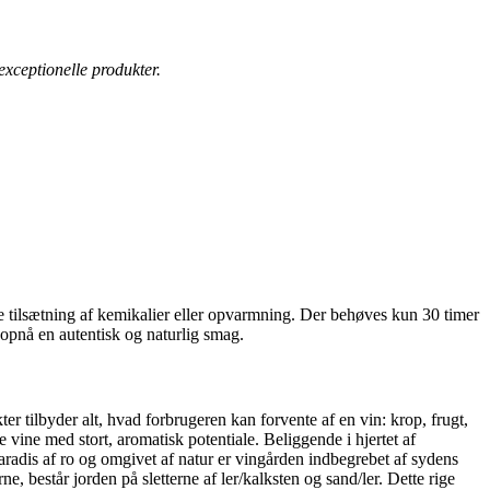
exceptionelle produkter.
e tilsætning af kemikalier eller opvarmning. Der behøves kun 30 timer
 opnå en autentisk og naturlig smag.
 tilbyder alt, hvad forbrugeren kan forvente af en vin: krop, frugt,
ine med stort, aromatisk potentiale. Beliggende i hjertet af
aradis af ro og omgivet af natur er vingården indbegrebet af sydens
 består jorden på sletterne af ler/kalksten og sand/ler. Dette rige