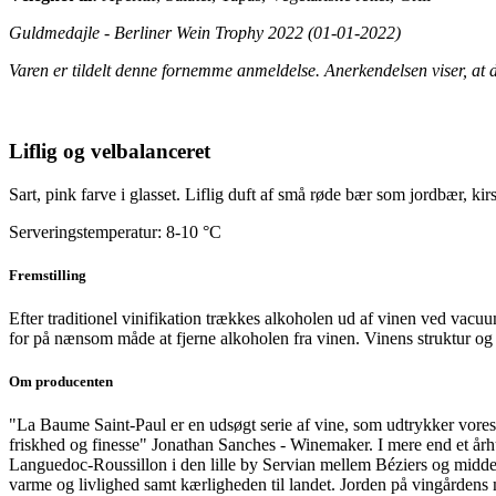
Guldmedajle - Berliner Wein Trophy 2022 (01-01-2022)
Varen er tildelt denne fornemme anmeldelse. Anerkendelsen viser, at de
Liflig og velbalanceret
Sart, pink farve i glasset. Liflig duft af små røde bær som jordbær, kir
Serveringstemperatur: 8-10 °C
Fremstilling
Efter traditionel vinifikation trækkes alkoholen ud af vinen ved vacu
for på nænsom måde at fjerne alkoholen fra vinen. Vinens struktur og a
Om producenten
"La Baume Saint-Paul er en udsøgt serie af vine, som udtrykker vores 
friskhed og finesse" Jonathan Sanches - Winemaker. I mere end et århu
Languedoc-Roussillon i den lille by Servian mellem Béziers og middela
varme og livlighed samt kærligheden til landet. Jorden på vingårdens m