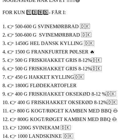
NOGENSINDE HAR LAVET ‼️‼️‼️😃
FOR KUN 1️⃣3️⃣9️⃣5️⃣- FÅR I:
1. 👉 500-600 G SVINEMØRBRAD 🇩🇰
2. 👉 500-600 G SVINEMØRBRAD 🇩🇰
3. 👉 1450G HEL DANSK KYLLING 🇩🇰
4. 👉 1500 G FRANKFURTER PØLSER 🔥
5. 👉 500 G FRISKHAKKET GRIS 8-12%🇩🇰
6. 👉 500 G FRISKHAKKET GRIS 8-12%🇩🇰
7. 👉 450 G HAKKET KYLLING🇩🇰
8. 👉 1800G FLØDEKARTOFLER
9. 👉 400 G FRISKHAKKET OKSEKØD 8-12 %🇩🇰
10. 👉 400 G FRISKHAKKET OKSEKØD 8-12%🇩🇰
11. 👉 800 G KOGT/RØGET KAMBEN MED BBQ 🐽
12. 👉 800G KOGT/RØGET KAMBEN MED BBQ 🐽
13. 👉 1200G SVINEKAM 🇩🇰
14. 👉 1000 LANDSKINKE 🇩🇰