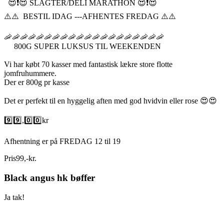
😍❗️😍 SLAGTER/DELI MARATHON 😍❗️😍
⚠️⚠️ BESTIL IDAG ---AFHENTES FREDAG ⚠️⚠️
🦐🦐🦐🦐🦐🦐🦐🦐🦐🦐🦐🦐🦐🦐🦐🦐🦐🦐🦐🦐
800G SUPER LUKSUS TIL WEEKENDEN
Vi har købt 70 kasser med fantastisk lækre store flotte
jomfruhummere.
Der er 800g pr kasse
Det er perfekt til en hyggelig aften med god hvidvin eller rose 😍😍
9️⃣9️⃣,0️⃣0️⃣kr
Afhentning er på FREDAG 12 til 19
Pris
99
,
-
kr.
Black angus hk bøffer
Ja tak!