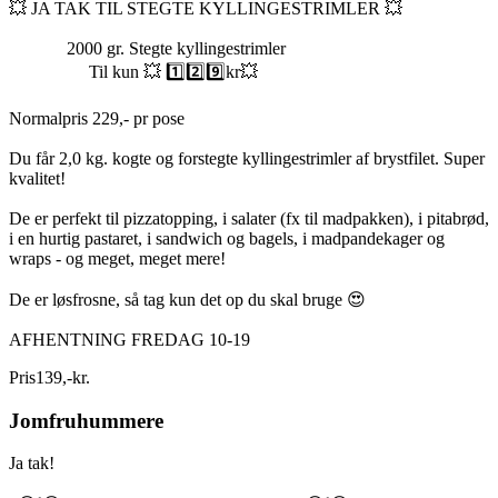
💥 JA TAK TIL STEGTE KYLLINGESTRIMLER 💥
2000 gr. Stegte kyllingestrimler
Til kun 💥 1️⃣2️⃣9️⃣kr💥
Normalpris 229,- pr pose
Du får 2,0 kg. kogte og forstegte kyllingestrimler af brystfilet. Super
kvalitet!
De er perfekt til pizzatopping, i salater (fx til madpakken), i pitabrød,
i en hurtig pastaret, i sandwich og bagels, i madpandekager og
wraps - og meget, meget mere!
De er løsfrosne, så tag kun det op du skal bruge 😍
AFHENTNING FREDAG 10-19
Pris
139
,
-
kr.
Jomfruhummere
Ja tak!