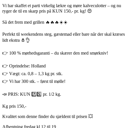
Vi har skaffet et parti virkelig lækre og møre kalveculotter – og nu
ryger de til en skarp pris på KUN 150,- pr. kg! 😍
Så det frem med grillen 🔥🔥🔥☀️☀️
Perfekt til weekendens steg, gæstemad eller bare når der skal kræses
lidt ekstra 🧂👌
👉 100 % mørhedsgaranti – du skærer den med smørkniv!
👉 Oprindelse: Holland
👉 Vægt: ca. 0,8 – 1,3 kg pr. stk.
👉 Vi har 300 stk. – først til mølle!
📣 PRIS: KUN 7️⃣5️⃣ pr. 1/2 kg.
Kg pris 150,-
Kvalitet som denne finder du sjældent til prisen 💥
Afhentning fredag kl 12 til 19