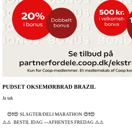
PUDSET OKSEMØRBRAD BRAZIL
Ja tak
😍❗️😍 SLAGTER/DELI MARATHON 😍❗️😍
⚠️⚠️ BESTIL IDAG ---AFHENTES FREDAG ⚠️⚠️