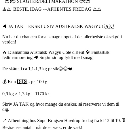
😍❗️😍 SLAGTER/DELI MARATHON 😍❗️😍
⚠️⚠️ BESTIL IDAG ---AFHENTES FREDAG ⚠️⚠️
🥩 JA TAK – EKSKLUSIV AUSTRALSK WAGYU! 🇦🇺
Nu har du chancen for at smage noget af det allerbedste oksekød i
verden!
🔥 Diamantina Australsk Wagyu Cote d'Beuf 💎 Fantastisk
fedtmarmorering 🥩 Smørmørt og fyldt med smag
De skåret i ca 1,1-1,3 kg pr stk😍😍❤️
💰 Kun 9️⃣0️⃣,- pr. 100 g
0,9 kg × 1,3 kg = 1170 kr
Skriv JA TAK og hvor mange du ønsker, så reserverer vi dem til
dig.
📍 Afhentning hos SuperBrugsen Havdrup fredag fra kl 12 til 19. ⏳
Begrænset antal – når de er væk, er de væk!