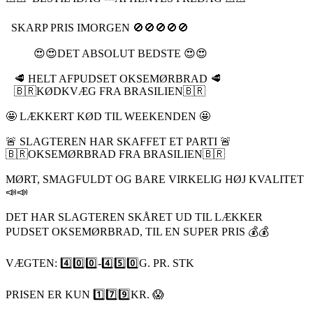
SKARP PRIS IMORGEN 🚫🚫🚫🚫🚫
😍😍DET ABSOLUT BEDSTE 😍😍
🥩 HELT AFPUDSET OKSEMØRBRAD 🥩
🇧🇷KØDKVÆG FRA BRASILIEN🇧🇷
🤩 LÆKKERT KØD TIL WEEKENDEN 🤩
🚨 SLAGTEREN HAR SKAFFET ET PARTI 🚨
🇧🇷OKSEMØRBRAD FRA BRASILIEN🇧🇷
MØRT, SMAGFULDT OG BARE VIRKELIG HØJ KVALITET
📣📣
DET HAR SLAGTEREN SKÅRET UD TIL LÆKKER
PUDSET OKSEMØRBRAD, TIL EN SUPER PRIS 💰💰
VÆGTEN: 4️⃣0️⃣0️⃣-4️⃣5️⃣0️⃣G. PR. STK
PRISEN ER KUN 1️⃣7️⃣9️⃣KR. 😱