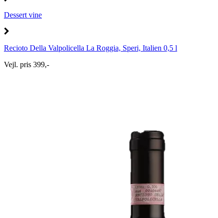
Dessert vine
Recioto Della Valpolicella La Roggia, Speri, Italien 0,5 l
Vejl. pris 399,-