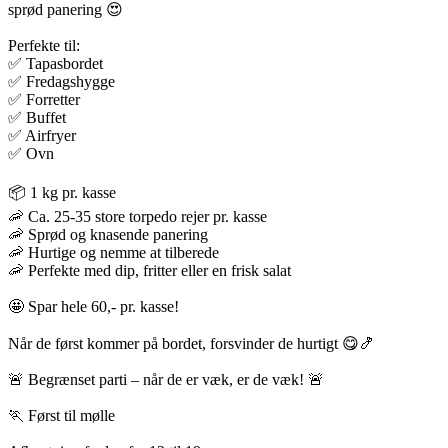
sprød panering 😍
Perfekte til:
✅ Tapasbordet
✅ Fredagshygge
✅ Forretter
✅ Buffet
✅ Airfryer
✅ Ovn
📦 1 kg pr. kasse
🦐 Ca. 25-35 store torpedo rejer pr. kasse
🦐 Sprød og knasende panering
🦐 Hurtige og nemme at tilberede
🦐 Perfekte med dip, fritter eller en frisk salat
🤩 Spar hele 60,- pr. kasse!
Når de først kommer på bordet, forsvinder de hurtigt 😋🍤
🚨 Begrænset parti – når de er væk, er de væk! 🚨
🏃 Først til mølle