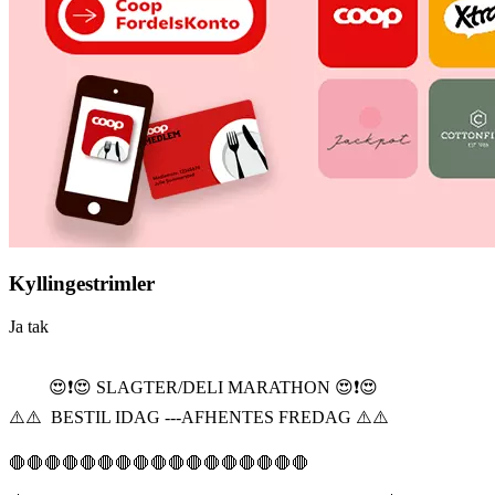
Kyllingestrimler
Ja tak
😍❗️😍 SLAGTER/DELI MARATHON 😍❗️😍
⚠️⚠️ BESTIL IDAG ---AFHENTES FREDAG ⚠️⚠️
🛑🛑🛑🛑🛑🛑🛑🛑🛑🛑🛑🛑🛑🛑🛑🛑🛑