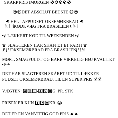
SKARP PRIS IMORGEN 🚫🚫🚫🚫🚫
😍😍DET ABSOLUT BEDSTE 😍😍
🥩 HELT AFPUDSET OKSEMØRBRAD 🥩
🇧🇷KØDKVÆG FRA BRASILIEN🇧🇷
🤩 LÆKKERT KØD TIL WEEKENDEN 🤩
🚨 SLAGTEREN HAR SKAFFET ET PARTI 🚨
🇧🇷OKSEMØRBRAD FRA BRASILIEN🇧🇷
MØRT, SMAGFULDT OG BARE VIRKELIG HØJ KVALITET
📣📣
DET HAR SLAGTEREN SKÅRET UD TIL LÆKKER
PUDSET OKSEMØRBRAD, TIL EN SUPER PRIS 💰💰
VÆGTEN: 4️⃣0️⃣0️⃣-4️⃣5️⃣0️⃣G. PR. STK
PRISEN ER KUN 1️⃣7️⃣9️⃣KR. 😱
DET ER EN VANVITTIG GOD PRIS 🔥🔥