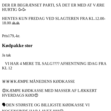
DER ER BEGRÆNSET PARTI, SÅ DET ER MED AT VÆRE
HURTIG 🥳🥳
HENTES KUN FREDAG VED SLAGTEREN FRA KL.12.00-
18.00 🙏🙏
Pris
179
,
-
kr.
Kødpakke stor
Ja tak
VI HAR 4 MERE TIL SALG???? AFHENTNING IDAG FRA
KL 12
🚨🚨🚨KÆMPE MÅNEDENS KØDKASSE
😍KÆMPE KØDKASSE MED MASSER AF LÆKKERT
HVERDAGS KØD😍
🗣DEN STØRSTE OG BILLIGSTE KØDKASSE VI