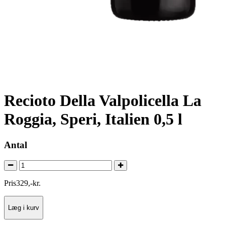
Recioto Della Valpolicella La
Roggia, Speri, Italien 0,5 l
Antal
Pris
329
,
-
kr.
Læg i kurv