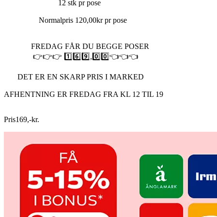
12 stk pr pose
Normalpris 120,00kr pr pose
FREDAG FÅR DU BEGGE POSER
👉👉👉 1️⃣6️⃣9️⃣,0️⃣0️⃣👈👈👈
DET ER EN SKARP PRIS I MARKED
AFHENTNING ER FREDAG FRA KL 12 TIL 19
Pris
169
,
-
kr.