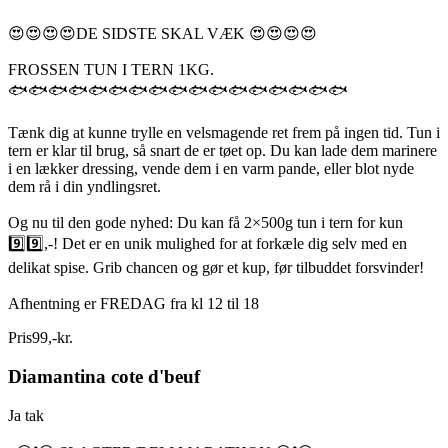
😍😍😍😍DE SIDSTE SKAL VÆK 😍😍😍😍
FROSSEN TUN I TERN 1KG.
🐟🐟🐟🐟🐟🐟🐟🐟🐟🐟🐟🐟🐟🐟🐟🐟🐟
Tænk dig at kunne trylle en velsmagende ret frem på ingen tid. Tun i
tern er klar til brug, så snart de er tøet op. Du kan lade dem marinere
i en lækker dressing, vende dem i en varm pande, eller blot nyde
dem rå i din yndlingsret.
Og nu til den gode nyhed: Du kan få 2×500g tun i tern for kun
9️⃣9️⃣,-! Det er en unik mulighed for at forkæle dig selv med en
delikat spise. Grib chancen og gør et kup, før tilbuddet forsvinder!
Afhentning er FREDAG fra kl 12 til 18
Pris
99
,
-
kr.
Diamantina cote d'beuf
Ja tak