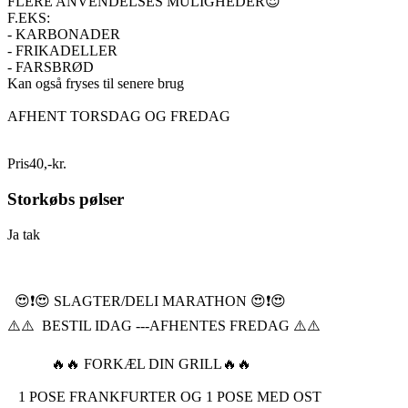
FLERE ANVENDELSES MULIGHEDER😍
F.EKS:
- KARBONADER
- FRIKADELLER
- FARSBRØD
Kan også fryses til senere brug
AFHENT TORSDAG OG FREDAG
Pris
40
,
-
kr.
Storkøbs pølser
Ja tak
😍❗️😍 SLAGTER/DELI MARATHON 😍❗️😍
⚠️⚠️ BESTIL IDAG ---AFHENTES FREDAG ⚠️⚠️
🔥🔥 FORKÆL DIN GRILL🔥🔥
1 POSE FRANKFURTER OG 1 POSE MED OST