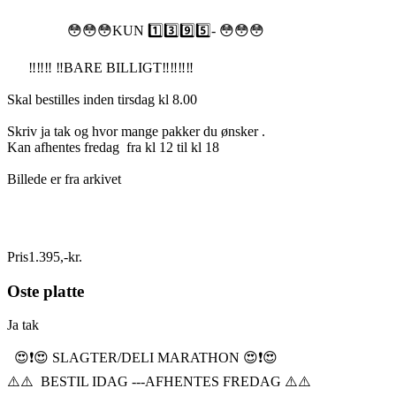
😳😳😳KUN 1️⃣3️⃣9️⃣5️⃣- 😳😳😳
‼️‼️‼️ ‼️BARE BILLIGT‼️‼️‼️‼️
Skal bestilles inden tirsdag kl 8.00
Skriv ja tak og hvor mange pakker du ønsker .
Kan afhentes fredag fra kl 12 til kl 18
Billede er fra arkivet
Pris
1.395
,
-
kr.
Oste platte
Ja tak
😍❗️😍 SLAGTER/DELI MARATHON 😍❗️😍
⚠️⚠️ BESTIL IDAG ---AFHENTES FREDAG ⚠️⚠️