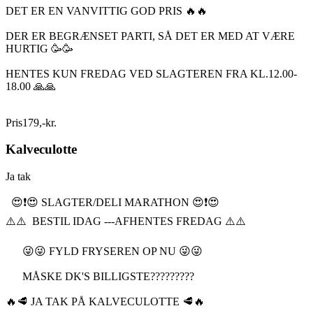
DET ER EN VANVITTIG GOD PRIS 🔥🔥
DER ER BEGRÆNSET PARTI, SÅ DET ER MED AT VÆRE
HURTIG 🥳🥳
HENTES KUN FREDAG VED SLAGTEREN FRA KL.12.00-
18.00 🙏🙏
Pris
179
,
-
kr.
Kalveculotte
Ja tak
😍❗️😍 SLAGTER/DELI MARATHON 😍❗️😍
⚠️⚠️ BESTIL IDAG ---AFHENTES FREDAG ⚠️⚠️
😜😜 FYLD FRYSEREN OP NU 😜😜
MÅSKE DK'S BILLIGSTE?????????
🔥🥩 JA TAK PÅ KALVECULOTTE 🥩🔥