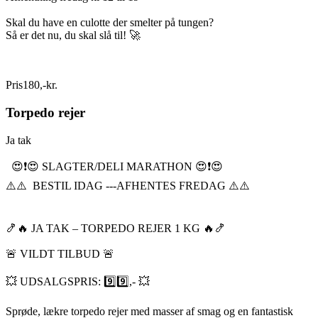
Skal du have en culotte der smelter på tungen?
Så er det nu, du skal slå til! 🚀
Pris
180
,
-
kr.
Torpedo rejer
Ja tak
😍❗️😍 SLAGTER/DELI MARATHON 😍❗️😍
⚠️⚠️ BESTIL IDAG ---AFHENTES FREDAG ⚠️⚠️
🍤🔥 JA TAK – TORPEDO REJER 1 KG 🔥🍤
🚨 VILDT TILBUD 🚨
💥 UDSALGSPRIS: 9️⃣9️⃣,- 💥
Sprøde, lækre torpedo rejer med masser af smag og en fantastisk