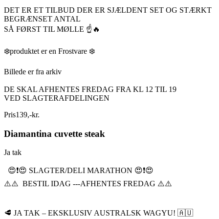
DET ER ET TILBUD DER ER SJÆLDENT SET OG STÆRKT
BEGRÆNSET ANTAL
SÅ FØRST TIL MØLLE ☝️🔥
❄️produktet er en Frostvare ❄️
Billede er fra arkiv
DE SKAL AFHENTES FREDAG FRA KL 12 TIL 19
VED SLAGTERAFDELINGEN
Pris
139
,
-
kr.
Diamantina cuvette steak
Ja tak
😍❗️😍 SLAGTER/DELI MARATHON 😍❗️😍
⚠️⚠️ BESTIL IDAG ---AFHENTES FREDAG ⚠️⚠️
🥩 JA TAK – EKSKLUSIV AUSTRALSK WAGYU! 🇦🇺