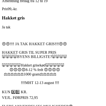
Afhentning fredag fra 12 til 19
Pris
99
,
-
kr.
Hakket gris
Ja tak
😍😍‼️‼️ JA TAK HAKKET GRIS‼️‼️😍😍
HAKKET GRIS TIL SUPER PRIS
🐷🐷🐷🐷BYENS BILLIGSTE?🐷🐷🐷🐷
🐷🐷🐷🐷🐷Hakket grisekød🐷🐷🐷🐷🐷
😍😍😍😍8-12 % fedt 😍😍😍😍
⚖️⚖️⚖️⚖️⚖️⚖️1000 gram⚖️⚖️⚖️⚖️⚖️
‼️‼️MHT 12-13 august ‼️‼️
KUN 4️⃣0️⃣ KR.
VEJL. FØRPRIS 72,95