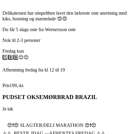
Delikatessen har simpelthen lavet den lækreste oste anretning med
kiks, honning og marmelade 😍😍
Du får 5 slags oste fra Wernersson oste
Nok til 2-3 personer
Fredag kun
1️⃣9️⃣9️⃣😊😊
Afhentning fredag fra kl 12 til 19
Pris
199
,
-
kr.
PUDSET OKSEMØRBRAD BRAZIL
Ja tak
😍❗️😍 SLAGTER/DELI MARATHON 😍❗️😍
⚠️⚠️ BESTIL IDAG ---AFHENTES FREDAG ⚠️⚠️