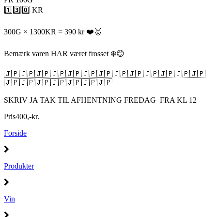
1️⃣3️⃣0️⃣ KR
300G × 1300KR = 390 kr ❤️🥇
Bemærk varen HAR været frosset ❄️😊
🇯🇵🇯🇵🇯🇵🇯🇵🇯🇵🇯🇵🇯🇵🇯🇵🇯🇵🇯🇵🇯🇵🇯🇵🇯🇵
🇯🇵🇯🇵🇯🇵🇯🇵🇯🇵🇯🇵🇯🇵
SKRIV JA TAK TIL AFHENTNING FREDAG FRA KL 12
Pris
400
,
-
kr.
Forside
Produkter
Vin