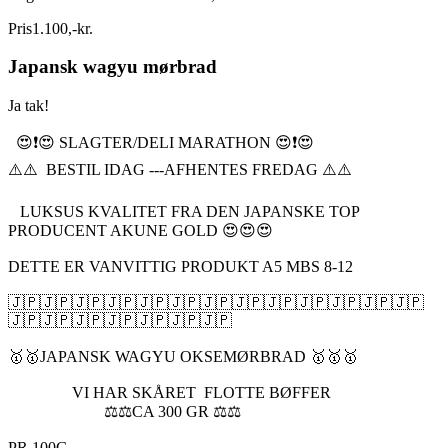
Pris
1.100
,
-
kr.
Japansk wagyu mørbrad
Ja tak!
😍❗️😍 SLAGTER/DELI MARATHON 😍❗️😍
⚠️⚠️ BESTIL IDAG ---AFHENTES FREDAG ⚠️⚠️
LUKSUS KVALITET FRA DEN JAPANSKE TOP
PRODUCENT AKUNE GOLD 😍😍😍
DETTE ER VANVITTIG PRODUKT A5 MBS 8-12
🇯🇵🇯🇵🇯🇵🇯🇵🇯🇵🇯🇵🇯🇵🇯🇵🇯🇵🇯🇵🇯🇵🇯🇵🇯🇵
🇯🇵🇯🇵🇯🇵🇯🇵🇯🇵🇯🇵🇯🇵
🥇🥇JAPANSK WAGYU OKSEMØRBRAD 🥇🥇🥇
VI HAR SKÅRET FLOTTE BØFFER
⚖️⚖️CA 300 GR ⚖️⚖️
PR 100G