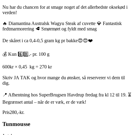
Nu har du chancen for at smage noget af det allerbedste oksekød i
verden!
🔥 Diamantina Australsk Wagyu Steak af cuvette 💎 Fantastisk
fedtmarmorering 🥩 Smørmørt og fyldt med smag
De skåret i ca 0,4-0,5 gram kg pr bakke😍😍❤️
💰 Kun 6️⃣0️⃣,- pr. 100 g
600kr × 0,45 kg = 270 kr
Skriv JA TAK og hvor mange du ønsker, så reserverer vi dem til
dig.
📍 Afhentning hos SuperBrugsen Havdrup fredag fra kl 12 til 19. ⏳
Begrænset antal – når de er væk, er de væk!
Pris
280
,
-
kr.
Tunmousse