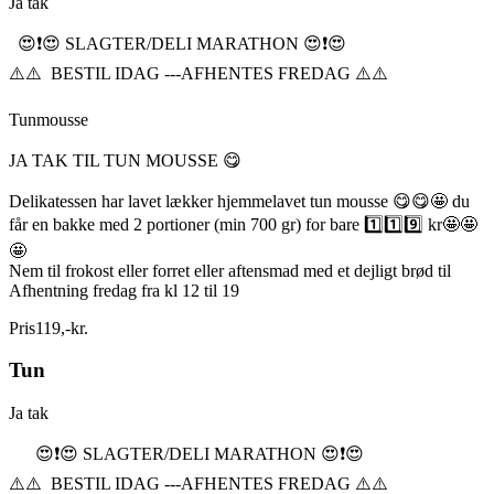
Ja tak
😍❗️😍 SLAGTER/DELI MARATHON 😍❗️😍
⚠️⚠️ BESTIL IDAG ---AFHENTES FREDAG ⚠️⚠️
Tunmousse
JA TAK TIL TUN MOUSSE 😋
Delikatessen har lavet lækker hjemmelavet tun mousse 😋😋🤩 du
får en bakke med 2 portioner (min 700 gr) for bare 1️⃣1️⃣9️⃣ kr🤩🤩
🤩
Nem til frokost eller forret eller aftensmad med et dejligt brød til
Afhentning fredag fra kl 12 til 19
Pris
119
,
-
kr.
Tun
Ja tak
😍❗️😍 SLAGTER/DELI MARATHON 😍❗️😍
⚠️⚠️ BESTIL IDAG ---AFHENTES FREDAG ⚠️⚠️