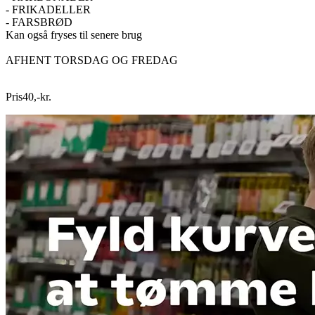
- FRIKADELLER
- FARSBRØD
Kan også fryses til senere brug
AFHENT TORSDAG OG FREDAG
Pris
40
,
-
kr.