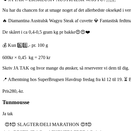
Nu har du chancen for at smage noget af det allerbedste oksekød i ve
🔥 Diamantina Australsk Wagyu Steak af cuvette 💎 Fantastisk fedt
De skåret i ca 0,4-0,5 gram kg pr bakke😍😍❤️
💰 Kun 6️⃣0️⃣,- pr. 100 g
600kr × 0,45 kg = 270 kr
Skriv JA TAK og hvor mange du ønsker, så reserverer vi dem til dig.
📍 Afhentning hos SuperBrugsen Havdrup fredag fra kl 12 til 19. ⏳ B
Pris
280
,
-
kr.
Tunmousse
Ja tak
😍❗️😍 SLAGTER/DELI MARATHON 😍❗️😍