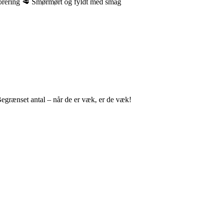
orering 🥩 Smørmørt og fyldt med smag
egrænset antal – når de er væk, er de væk!