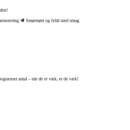
rden!
marmorering 🥩 Smørmørt og fyldt med smag
egrænset antal – når de er væk, er de væk!