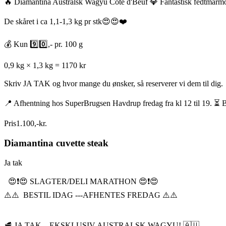
🔥 Diamantina Australsk Wagyu Cote d'Beuf 💎 Fantastisk fedtmarm
De skåret i ca 1,1-1,3 kg pr stk😍😍❤️
💰 Kun 9️⃣0️⃣,- pr. 100 g
0,9 kg × 1,3 kg = 1170 kr
Skriv JA TAK og hvor mange du ønsker, så reserverer vi dem til dig.
📍 Afhentning hos SuperBrugsen Havdrup fredag fra kl 12 til 19. ⏳ B
Pris
1.100
,
-
kr.
Diamantina cuvette steak
Ja tak
😍❗️😍 SLAGTER/DELI MARATHON 😍❗️😍
⚠️⚠️ BESTIL IDAG ---AFHENTES FREDAG ⚠️⚠️
🥩 JA TAK – EKSKLUSIV AUSTRALSK WAGYU! 🇦🇺