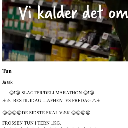
Tun
Ja tak
😍❗️😍 SLAGTER/DELI MARATHON 😍❗️😍
⚠️⚠️ BESTIL IDAG ---AFHENTES FREDAG ⚠️⚠️
😍😍😍😍DE SIDSTE SKAL VÆK 😍😍😍😍
FROSSEN TUN I TERN 1KG.