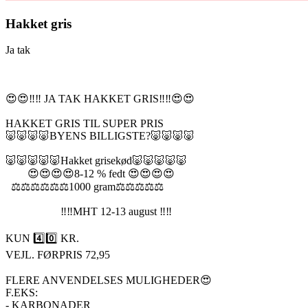
Hakket gris
Ja tak
😍😍‼️‼️ JA TAK HAKKET GRIS‼️‼️😍😍
HAKKET GRIS TIL SUPER PRIS
🐷🐷🐷🐷BYENS BILLIGSTE?🐷🐷🐷🐷
🐷🐷🐷🐷🐷Hakket grisekød🐷🐷🐷🐷🐷
😍😍😍😍8-12 % fedt 😍😍😍😍
⚖️⚖️⚖️⚖️⚖️⚖️1000 gram⚖️⚖️⚖️⚖️⚖️
‼️‼️MHT 12-13 august ‼️‼️
KUN 4️⃣0️⃣ KR.
VEJL. FØRPRIS 72,95
FLERE ANVENDELSES MULIGHEDER😍
F.EKS:
- KARBONADER