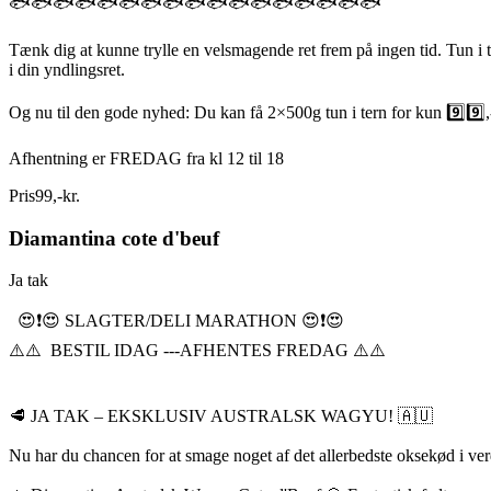
🐟🐟🐟🐟🐟🐟🐟🐟🐟🐟🐟🐟🐟🐟🐟🐟🐟
Tænk dig at kunne trylle en velsmagende ret frem på ingen tid. Tun i t
i din yndlingsret.
Og nu til den gode nyhed: Du kan få 2×500g tun i tern for kun 9️⃣9️⃣,-
Afhentning er FREDAG fra kl 12 til 18
Pris
99
,
-
kr.
Diamantina cote d'beuf
Ja tak
😍❗️😍 SLAGTER/DELI MARATHON 😍❗️😍
⚠️⚠️ BESTIL IDAG ---AFHENTES FREDAG ⚠️⚠️
🥩 JA TAK – EKSKLUSIV AUSTRALSK WAGYU! 🇦🇺
Nu har du chancen for at smage noget af det allerbedste oksekød i ve