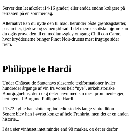
Server den let afkølet (14-16 grader) eller endda endnu køligere på
terrassen på en sommerdag.
Alternativt kan du nyde den til mad, herunder både grøntsagstærter,
pastaretter, fjerkræ og svinemørbrad. I det mere eksotiske hjørne kan
du ogås prøve den til en medium-spicy omgang Chili con Carne,
hvor krydderierne bringer Pinot Noir-druens mest frugtige sider
frem.
Philippe le Hardi
Under Château de Santenays glaserede teglformationer hviler
hundreder årgange af vin fra vores helt “nye”, ærkehistoriske
Bourgognehus, der i dag deler navn med sin mest prominente ejer;
hertugen af Burgund Philippe le Hardi.
I 1372 købte han slottet og indledte stedets lange vintradition.
Senere blev han i øvrigt konge af hele Frankrig, men det er en anden
historie...
I dag ejer vinhuset intet mindre end 98 marker, og det er derfor