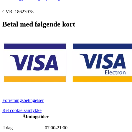
CVR: 18623978
Betal med følgende kort
Forretningsbetingelser
Ret cookie-samtykke
Åbningstider
I dag
0
7
:
0
0
-
21
:
0
0