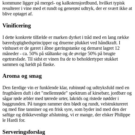
kommune ligger på mergel- og kalkstensjordbund, hvilket typisk
resulterer i vine med et rundt og generøst udtryk, der er svært ikke at
blive optaget af.
Vinificering
I dette konkrete tilfælde er marken dyrket i tråd med en lang række
bæredygtighedsprincipper og druerne plukket ved håndkraft. I
vinhuset er de gæret i åbne gæringstanke og dernæst lagret 12
måneder - ca. 50% på ståltanke og de øvrige 50% på brugte
egetræsfade. Til sidst er vinen fra de to beholdertyper stukket
sammen og hældt på flaske.
Aroma og smag
Den færdige vin er funklende klar, rubinrød og udtryksfuld med en
frugtbåren duft i det "mellemrøde" spektrum af kirsebær, jordbær og
sågar røde æbler med tørrede urter, lakrids og ristede nødder i
baggrunden. På tungen rammer den blødt og rundt, velstruktureret
og med fine tanniner og en frisk syre, som byder ind med den der
saftige og drikkevenlige afslutning, vi er mange, der elsker Philippe
le Hardi for.
Serveringsforslag