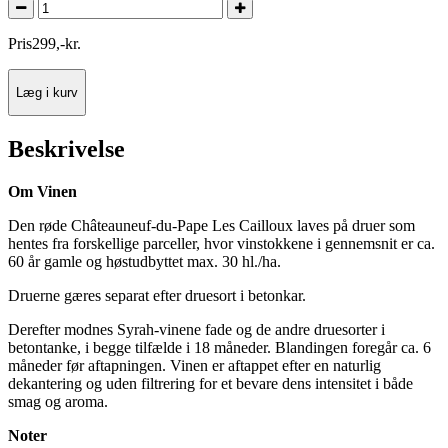
Pris
299
,
-
kr.
Læg i kurv
Beskrivelse
Om Vinen
Den røde Châteauneuf-du-Pape Les Cailloux laves på druer som
hentes fra forskellige parceller, hvor vinstokkene i gennemsnit er ca.
60 år gamle og høstudbyttet max. 30 hl./ha.
Druerne gæres separat efter druesort i betonkar.
Derefter modnes Syrah-vinene fade og de andre druesorter i
betontanke, i begge tilfælde i 18 måneder. Blandingen foregår ca. 6
måneder før aftapningen. Vinen er aftappet efter en naturlig
dekantering og uden filtrering for et bevare dens intensitet i både
smag og aroma.
Noter