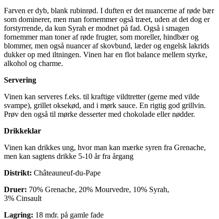
Farven er dyb, blank rubinrød. I duften er det nuancerne af røde bær
som dominerer, men man fornemmer også træet, uden at det dog er
forstyrrende, da kun Syrah er modnet på fad. Også i smagen
fornemmer man toner af røde frugter, som moreller, hindbær og
blommer, men også nuancer af skovbund, læder og engelsk lakrids
dukker op med iltningen. Vinen har en flot balance mellem styrke,
alkohol og charme.
Servering
Vinen kan serveres f.eks. til kraftige vildtretter (gerne med vilde
svampe), grillet oksekød, and i mørk sauce. En rigtig god grillvin.
Prøv den også til mørke desserter med chokolade eller nødder.
Drikkeklar
Vinen kan drikkes ung, hvor man kan mærke syren fra Grenache,
men kan sagtens drikke 5-10 år fra årgang
Distrikt:
Châteauneuf-du-Pape
Druer:
70% Grenache, 20% Mourvedre, 10% Syrah,
3% Cinsault
Lagring:
18 mdr. på gamle fade