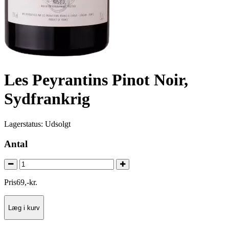
Les Peyrantins Pinot Noir,
Sydfrankrig
Lagerstatus:
Udsolgt
Antal
Pris
69
,
-
kr.
Læg i kurv