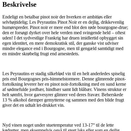
Beskrivelse
Endeligt en betalbar pinot noir der hverken er ambitiøs eller
selvhøjtidelig; Les Peyrautins Pinot Noir er en dejlig, drikkevenlig
humørspreder. Pinot noir er mere end blot den røde bourgogne-drue;
den er forsøgt dyrket over hele verden med svingende held – oftest
uden! I det sydvestlige Frankrig har druen imidlertid opbygget sin
egen identitet, en mere demokratisk stil, der ganske vist udviser
mindre elegance end i Bourgogne, men til gengæld samtidigt med
en mindre skrøbelig frugt end arnestedets.
Les Peyrautins er stadig silkeblød vin til en helt anderledes spiselig
pris end Bourgognes pris-himmelstormere. Denne glimrende pinot-
fortolkning leverer her en pinot noir-fortolkning med en sund kerne
af sødmefulde jordbær, hindbær samt lidt blåbær. Vinens struktur er
helt sømfri, hvor garvesyrer glimrer ved deres fravær. Beherskede
13 % alkohol dæmper gemytterne og sammen med den blide frugt
giver det en udtalt let-drukket vin.
Nyd vinen noget under stuetemperatur ved 13-17° til de lette
kødretter, men eksempelvis også til stegt laks eller som en dejlig