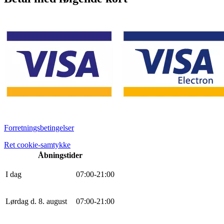
Forretningsbetingelser
Ret cookie-samtykke
Åbningstider
I dag
0
7
:
0
0
-
21
:
0
0
Lørdag d. 8. august
0
7
:
0
0
-
21
:
0
0