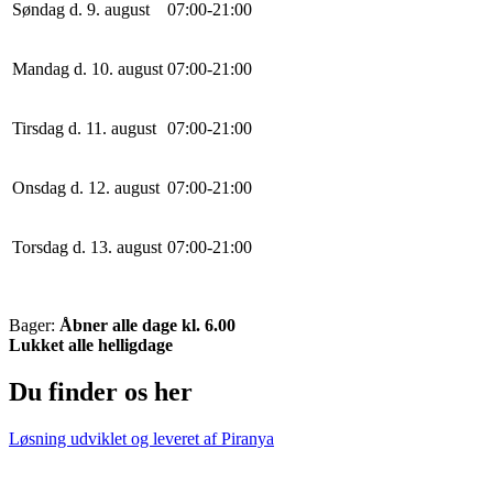
Søndag d. 9. august
0
7
:
0
0
-
21
:
0
0
Mandag d. 10. august
0
7
:
0
0
-
21
:
0
0
Tirsdag d. 11. august
0
7
:
0
0
-
21
:
0
0
Onsdag d. 12. august
0
7
:
0
0
-
21
:
0
0
Torsdag d. 13. august
0
7
:
0
0
-
21
:
0
0
Bager:
Åbner alle dage kl. 6.00
Lukket alle helligdage
Du finder os her
Løsning udviklet og leveret af
Piranya