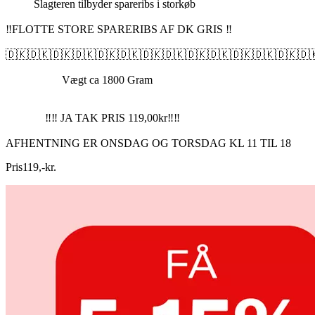
Slagteren tilbyder spareribs i storkøb
‼️FLOTTE STORE SPARERIBS AF DK GRIS ‼️
🇩🇰🇩🇰🇩🇰🇩🇰🇩🇰🇩🇰🇩🇰🇩🇰🇩🇰🇩🇰🇩🇰🇩🇰🇩🇰🇩
Vægt ca 1800 Gram
‼️‼️ JA TAK PRIS 119,00kr‼️‼️
AFHENTNING ER ONSDAG OG TORSDAG KL 11 TIL 18
Pris
119
,
-
kr.