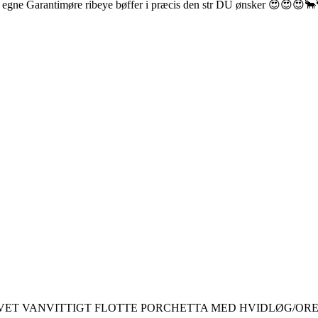
e egne Garantimøre ribeye bøffer i præcis den str DU ønsker 😍😍😍
VET VANVITTIGT FLOTTE PORCHETTA MED HVIDLØG/OR