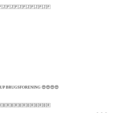
🇯🇵🇯🇵🇯🇵🇯🇵🇯🇵🇯🇵
 BRUGSFORENING 😍😍😍😍
🇧🇷🇧🇷🇧🇷🇧🇷🇧🇷🇧🇷