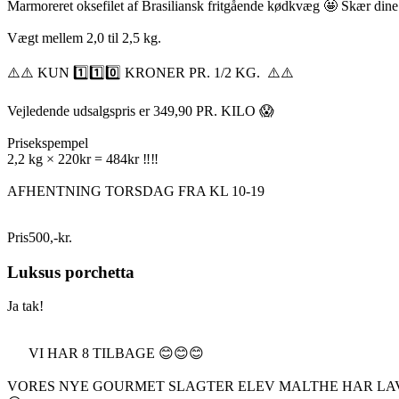
Marmoreret oksefilet af Brasiliansk fritgående kødkvæg 🤩 Skær din
Vægt mellem 2,0 til 2,5 kg.
⚠️⚠️ KUN 1️⃣1️⃣0️⃣ KRONER PR. 1/2 KG. ⚠️⚠️
Vejledende udsalgspris er 349,90 PR. KILO 😱
Prisekspempel
2,2 kg × 220kr = 484kr ‼️‼️
AFHENTNING TORSDAG FRA KL 10-19
Pris
500
,
-
kr.
Luksus porchetta
Ja tak!
VI HAR 8 TILBAGE 😊😊😊
VORES NYE GOURMET SLAGTER ELEV MALTHE HAR LA