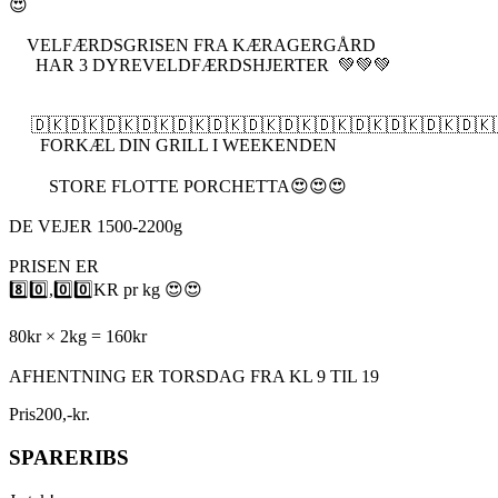
😍
VELFÆRDSGRISEN FRA KÆRAGERGÅRD
HAR 3 DYREVELDFÆRDSHJERTER 💚💚💚
🇩🇰🇩🇰🇩🇰🇩🇰🇩🇰🇩🇰🇩🇰🇩🇰🇩🇰🇩🇰🇩🇰🇩🇰🇩🇰
FORKÆL DIN GRILL I WEEKENDEN
STORE FLOTTE PORCHETTA😍😍😍
DE VEJER 1500-2200g
PRISEN ER
8️⃣0️⃣,0️⃣0️⃣KR pr kg 😍😍
80kr × 2kg = 160kr
AFHENTNING ER TORSDAG FRA KL 9 TIL 19
Pris
200
,
-
kr.
SPARERIBS