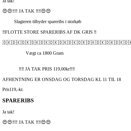
Ja tak!
😍😍‼️‼️ JA TAK ‼️‼️😍😍
Slagteren tilbyder spareribs i storkøb
‼️FLOTTE STORE SPARERIBS AF DK GRIS ‼️
🇩🇰🇩🇰🇩🇰🇩🇰🇩🇰🇩🇰🇩🇰🇩🇰🇩🇰🇩🇰🇩🇰🇩🇰🇩🇰🇩
Vægt ca 1800 Gram
‼️‼️ JA TAK PRIS 119,00kr‼️‼️
AFHENTNING ER ONSDAG OG TORSDAG KL 11 TIL 18
Pris
119
,
-
kr.
SPARERIBS
Ja tak!
😍😍‼️‼️ JA TAK ‼️‼️😍😍