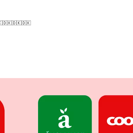
🇩🇰🇩🇰🇩🇰