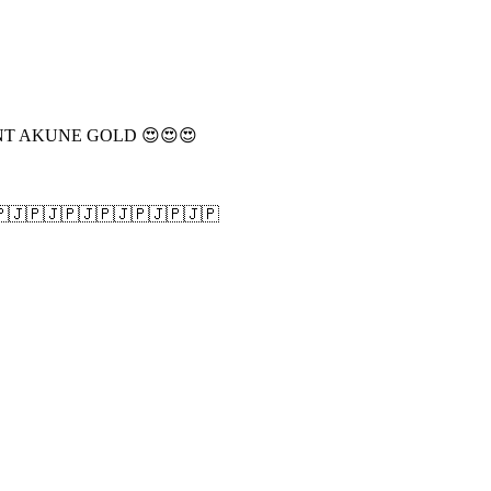
T AKUNE GOLD 😍😍😍
🇯🇵🇯🇵🇯🇵🇯🇵🇯🇵🇯🇵