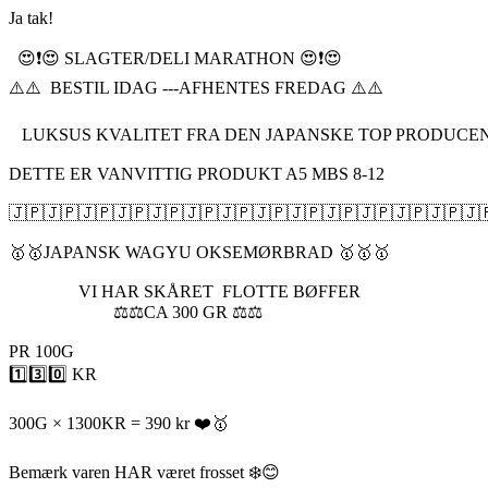
Ja tak!
😍❗️😍 SLAGTER/DELI MARATHON 😍❗️😍
⚠️⚠️ BESTIL IDAG ---AFHENTES FREDAG ⚠️⚠️
LUKSUS KVALITET FRA DEN JAPANSKE TOP PRODUCEN
DETTE ER VANVITTIG PRODUKT A5 MBS 8-12
🇯🇵🇯🇵🇯🇵🇯🇵🇯🇵🇯🇵🇯🇵🇯🇵🇯🇵🇯🇵🇯🇵🇯🇵🇯🇵🇯
🥇🥇JAPANSK WAGYU OKSEMØRBRAD 🥇🥇🥇
VI HAR SKÅRET FLOTTE BØFFER
⚖️⚖️CA 300 GR ⚖️⚖️
PR 100G
1️⃣3️⃣0️⃣ KR
300G × 1300KR = 390 kr ❤️🥇
Bemærk varen HAR været frosset ❄️😊