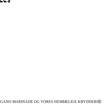
🐂🐂🥩
EGANO MARINADE OG VORES HEMMELIGE KRYDDERI😍