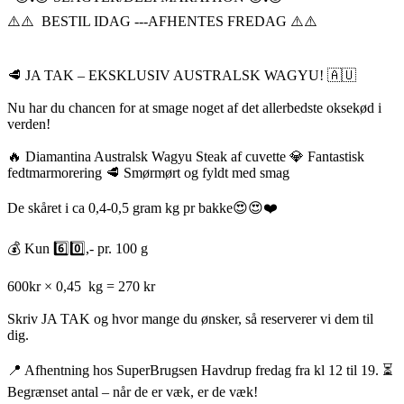
⚠️⚠️ BESTIL IDAG ---AFHENTES FREDAG ⚠️⚠️
🥩 JA TAK – EKSKLUSIV AUSTRALSK WAGYU! 🇦🇺
Nu har du chancen for at smage noget af det allerbedste oksekød i
verden!
🔥 Diamantina Australsk Wagyu Steak af cuvette 💎 Fantastisk
fedtmarmorering 🥩 Smørmørt og fyldt med smag
De skåret i ca 0,4-0,5 gram kg pr bakke😍😍❤️
💰 Kun 6️⃣0️⃣,- pr. 100 g
600kr × 0,45 kg = 270 kr
Skriv JA TAK og hvor mange du ønsker, så reserverer vi dem til
dig.
📍 Afhentning hos SuperBrugsen Havdrup fredag fra kl 12 til 19. ⏳
Begrænset antal – når de er væk, er de væk!