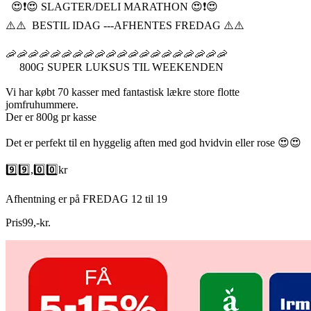
😍❗️😍 SLAGTER/DELI MARATHON 😍❗️😍
⚠️⚠️ BESTIL IDAG ---AFHENTES FREDAG ⚠️⚠️
🦐🦐🦐🦐🦐🦐🦐🦐🦐🦐🦐🦐🦐🦐🦐🦐🦐🦐🦐🦐
800G SUPER LUKSUS TIL WEEKENDEN
Vi har købt 70 kasser med fantastisk lækre store flotte
jomfruhummere.
Der er 800g pr kasse
Det er perfekt til en hyggelig aften med god hvidvin eller rose 😍😍
9️⃣9️⃣,0️⃣0️⃣kr
Afhentning er på FREDAG 12 til 19
Pris
99
,
-
kr.