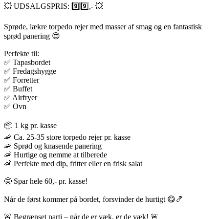
💥 UDSALGSPRIS: 9️⃣9️⃣,- 💥
Sprøde, lækre torpedo rejer med masser af smag og en fantastisk
sprød panering 😍
Perfekte til:
✅ Tapasbordet
✅ Fredagshygge
✅ Forretter
✅ Buffet
✅ Airfryer
✅ Ovn
📦 1 kg pr. kasse
🦐 Ca. 25-35 store torpedo rejer pr. kasse
🦐 Sprød og knasende panering
🦐 Hurtige og nemme at tilberede
🦐 Perfekte med dip, fritter eller en frisk salat
🤩 Spar hele 60,- pr. kasse!
Når de først kommer på bordet, forsvinder de hurtigt 😋🍤
🚨 Begrænset parti – når de er væk, er de væk! 🚨