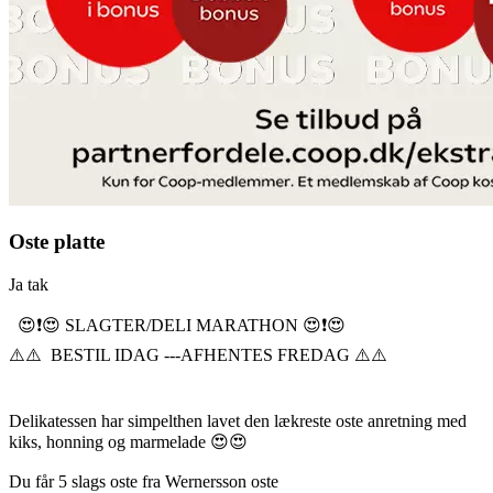
Oste platte
Ja tak
😍❗️😍 SLAGTER/DELI MARATHON 😍❗️😍
⚠️⚠️ BESTIL IDAG ---AFHENTES FREDAG ⚠️⚠️
Delikatessen har simpelthen lavet den lækreste oste anretning med
kiks, honning og marmelade 😍😍
Du får 5 slags oste fra Wernersson oste