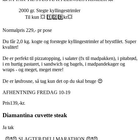
2000 gr. Stegte kyllingestrimler
Til kun 💥 1️⃣2️⃣9️⃣kr💥
Normalpris 229,- pr pose
Du får 2,0 kg. kogte og forstegte kyllingestrimler af brystfilet. Super
kvalitet!
De er perfekt til pizzatopping, i salater (fx til madpakken), i pitabrød,
i en hurtig pastaret, i sandwich og bagels, i madpandekager og
wraps - og meget, meget mere!
De er løsfrosne, så tag kun det op du skal bruge 😍
AFHENTNING FREDAG 10-19
Pris
139
,
-
kr.
Diamantina cuvette steak
Ja tak
😍❗️😍 SLAGTER/DELI MARATHON 😍❗️😍