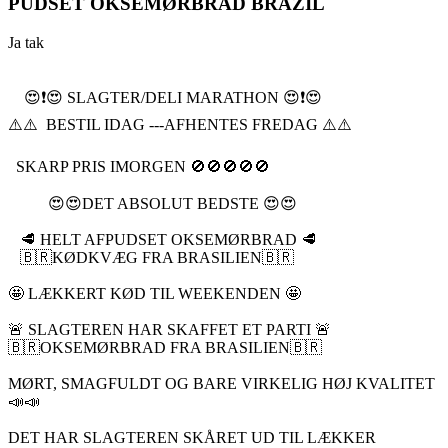
PUDSET OKSEMØRBRAD BRAZIL
Ja tak
😍❗️😍 SLAGTER/DELI MARATHON 😍❗️😍
⚠️⚠️ BESTIL IDAG ---AFHENTES FREDAG ⚠️⚠️
SKARP PRIS IMORGEN 🚫🚫🚫🚫🚫
😍😍DET ABSOLUT BEDSTE 😍😍
🥩 HELT AFPUDSET OKSEMØRBRAD 🥩
🇧🇷KØDKVÆG FRA BRASILIEN🇧🇷
🤩 LÆKKERT KØD TIL WEEKENDEN 🤩
🚨 SLAGTEREN HAR SKAFFET ET PARTI 🚨
🇧🇷OKSEMØRBRAD FRA BRASILIEN🇧🇷
MØRT, SMAGFULDT OG BARE VIRKELIG HØJ KVALITET
📣📣
DET HAR SLAGTEREN SKÅRET UD TIL LÆKKER