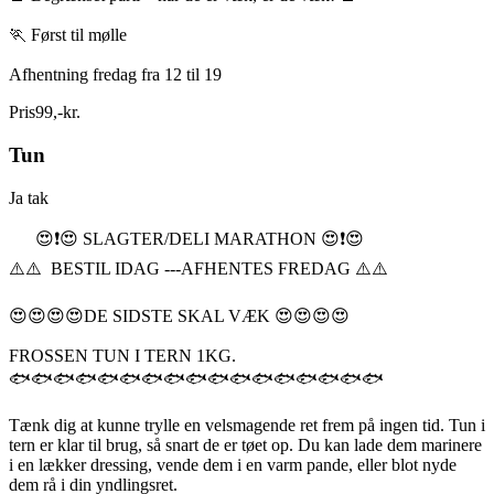
🏃 Først til mølle
Afhentning fredag fra 12 til 19
Pris
99
,
-
kr.
Tun
Ja tak
😍❗️😍 SLAGTER/DELI MARATHON 😍❗️😍
⚠️⚠️ BESTIL IDAG ---AFHENTES FREDAG ⚠️⚠️
😍😍😍😍DE SIDSTE SKAL VÆK 😍😍😍😍
FROSSEN TUN I TERN 1KG.
🐟🐟🐟🐟🐟🐟🐟🐟🐟🐟🐟🐟🐟🐟🐟🐟🐟
Tænk dig at kunne trylle en velsmagende ret frem på ingen tid. Tun i
tern er klar til brug, så snart de er tøet op. Du kan lade dem marinere
i en lækker dressing, vende dem i en varm pande, eller blot nyde
dem rå i din yndlingsret.