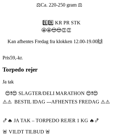
⚖️Ca. 220-250 gram ⚖️
5️⃣9️⃣ KR PR STK
🤩🤩😍😍👏👏
Kan afhentes Fredag fra klokken 12.00-19.00🙌
Pris
59
,
-
kr.
Torpedo rejer
Ja tak
😍❗️😍 SLAGTER/DELI MARATHON 😍❗️😍
⚠️⚠️ BESTIL IDAG ---AFHENTES FREDAG ⚠️⚠️
🍤🔥 JA TAK – TORPEDO REJER 1 KG 🔥🍤
🚨 VILDT TILBUD 🚨