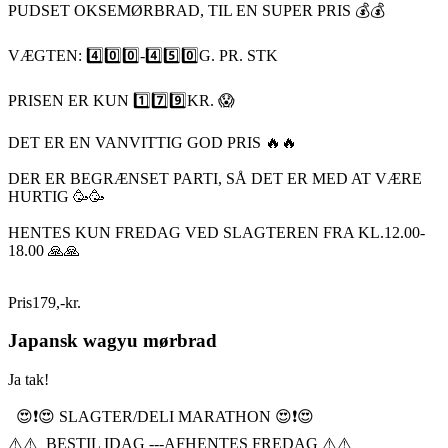
PUDSET OKSEMØRBRAD, TIL EN SUPER PRIS 💰💰
VÆGTEN: 4️⃣0️⃣0️⃣-4️⃣5️⃣0️⃣G. PR. STK
PRISEN ER KUN 1️⃣7️⃣9️⃣KR. 😱
DET ER EN VANVITTIG GOD PRIS 🔥🔥
DER ER BEGRÆNSET PARTI, SÅ DET ER MED AT VÆRE
HURTIG 🥳🥳
HENTES KUN FREDAG VED SLAGTEREN FRA KL.12.00-
18.00 🙏🙏
Pris
179
,
-
kr.
Japansk wagyu mørbrad
Ja tak!
😍❗️😍 SLAGTER/DELI MARATHON 😍❗️😍
⚠️⚠️ BESTIL IDAG ---AFHENTES FREDAG ⚠️⚠️