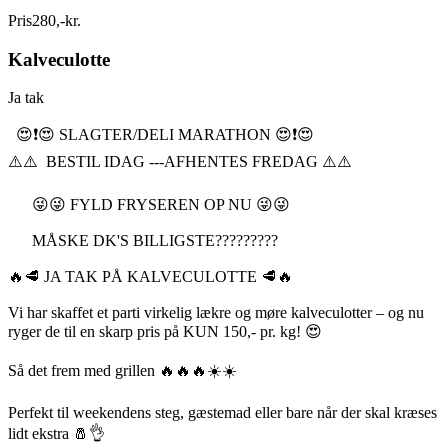
Pris
280
,
-
kr.
Kalveculotte
Ja tak
😍❗️😍 SLAGTER/DELI MARATHON 😍❗️😍
⚠️⚠️ BESTIL IDAG ---AFHENTES FREDAG ⚠️⚠️
😜😜 FYLD FRYSEREN OP NU 😜😜
MÅSKE DK'S BILLIGSTE?????????
🔥🥩 JA TAK PÅ KALVECULOTTE 🥩🔥
Vi har skaffet et parti virkelig lækre og møre kalveculotter – og nu
ryger de til en skarp pris på KUN 150,- pr. kg! 😍
Så det frem med grillen 🔥🔥🔥☀️☀️
Perfekt til weekendens steg, gæstemad eller bare når der skal kræses
lidt ekstra 🧂👌