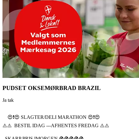
PUDSET OKSEMØRBRAD BRAZIL
Ja tak
😍❗️😍 SLAGTER/DELI MARATHON 😍❗️😍
⚠️⚠️ BESTIL IDAG ---AFHENTES FREDAG ⚠️⚠️
SKARP PRIS IMORGEN 🚫🚫🚫🚫🚫