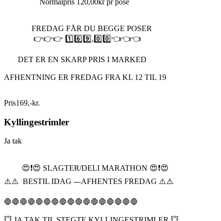
Normalpris 120,00kr pr pose
FREDAG FÅR DU BEGGE POSER
👉👉👉 1️⃣6️⃣9️⃣,0️⃣0️⃣👈👈👈
DET ER EN SKARP PRIS I MARKED
AFHENTNING ER FREDAG FRA KL 12 TIL 19
Pris
169
,
-
kr.
Kyllingestrimler
Ja tak
😍❗️😍 SLAGTER/DELI MARATHON 😍❗️😍
⚠️⚠️ BESTIL IDAG ---AFHENTES FREDAG ⚠️⚠️
🛑🛑🛑🛑🛑🛑🛑🛑🛑🛑🛑🛑🛑🛑🛑🛑🛑
💥 JA TAK TIL STEGTE KYLLINGESTRIMLER 💥