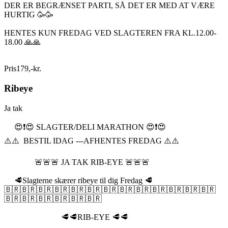
DER ER BEGRÆNSET PARTI, SÅ DET ER MED AT VÆRE
HURTIG 🥳🥳
HENTES KUN FREDAG VED SLAGTEREN FRA KL.12.00-
18.00 🙏🙏
Pris
179
,
-
kr.
Ribeye
Ja tak
😍❗️😍 SLAGTER/DELI MARATHON 😍❗️😍
⚠️⚠️ BESTIL IDAG ---AFHENTES FREDAG ⚠️⚠️
🚨🚨🚨 JA TAK RIB-EYE 🚨🚨🚨
🥩Slagterne skærer ribeye til dig Fredag 🥩
🇧🇷🇧🇷🇧🇷🇧🇷🇧🇷🇧🇷🇧🇷🇧🇷🇧🇷🇧🇷🇧🇷🇧🇷🇧🇷
🇧🇷🇧🇷🇧🇷🇧🇷🇧🇷🇧🇷
🥩🥩RIB-EYE 🥩🥩