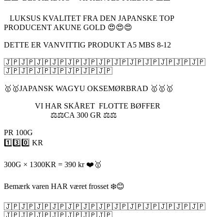
LUKSUS KVALITET FRA DEN JAPANSKE TOP
PRODUCENT AKUNE GOLD 😍😍😍
DETTE ER VANVITTIG PRODUKT A5 MBS 8-12
🇯🇵🇯🇵🇯🇵🇯🇵🇯🇵🇯🇵🇯🇵🇯🇵🇯🇵🇯🇵🇯🇵🇯🇵🇯🇵
🇯🇵🇯🇵🇯🇵🇯🇵🇯🇵🇯🇵🇯🇵
🥇🥇JAPANSK WAGYU OKSEMØRBRAD 🥇🥇🥇
VI HAR SKÅRET FLOTTE BØFFER
⚖️⚖️CA 300 GR ⚖️⚖️
PR 100G
1️⃣3️⃣0️⃣ KR
300G × 1300KR = 390 kr ❤️🥇
Bemærk varen HAR været frosset ❄️😊
🇯🇵🇯🇵🇯🇵🇯🇵🇯🇵🇯🇵🇯🇵🇯🇵🇯🇵🇯🇵🇯🇵🇯🇵🇯🇵
🇯🇵🇯🇵🇯🇵🇯🇵🇯🇵🇯🇵🇯🇵