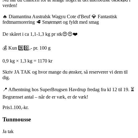
verden!
🔥 Diamantina Australsk Wagyu Cote d'Beuf 💎 Fantastisk
fedtmarmorering 🥩 Smørmørt og fyldt med smag
De skåret i ca 1,1-1,3 kg pr stk😍😍❤️
💰 Kun 9️⃣0️⃣,- pr. 100 g
0,9 kg × 1,3 kg = 1170 kr
Skriv JA TAK og hvor mange du ønsker, så reserverer vi dem til
dig.
📍 Afhentning hos SuperBrugsen Havdrup fredag fra kl 12 til 19. ⏳
Begrænset antal – når de er væk, er de væk!
Pris
1.100
,
-
kr.
Tunmousse
Ja tak