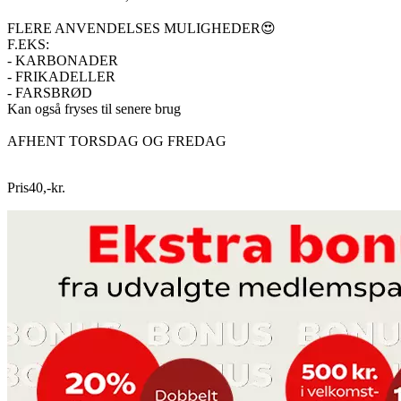
FLERE ANVENDELSES MULIGHEDER😍
F.EKS:
- KARBONADER
- FRIKADELLER
- FARSBRØD
Kan også fryses til senere brug
AFHENT TORSDAG OG FREDAG
Pris
40
,
-
kr.