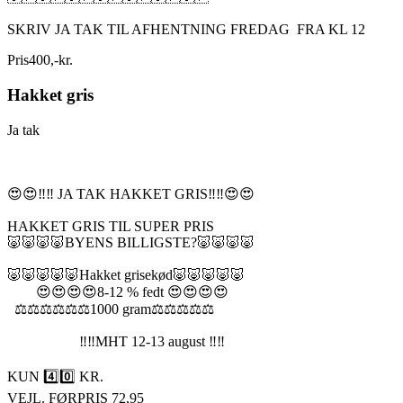
SKRIV JA TAK TIL AFHENTNING FREDAG FRA KL 12
Pris
400
,
-
kr.
Hakket gris
Ja tak
😍😍‼️‼️ JA TAK HAKKET GRIS‼️‼️😍😍
HAKKET GRIS TIL SUPER PRIS
🐷🐷🐷🐷BYENS BILLIGSTE?🐷🐷🐷🐷
🐷🐷🐷🐷🐷Hakket grisekød🐷🐷🐷🐷🐷
😍😍😍😍8-12 % fedt 😍😍😍😍
⚖️⚖️⚖️⚖️⚖️⚖️1000 gram⚖️⚖️⚖️⚖️⚖️
‼️‼️MHT 12-13 august ‼️‼️
KUN 4️⃣0️⃣ KR.
VEJL. FØRPRIS 72,95