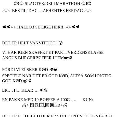
😍❗️😍 SLAGTER/DELI MARATHON 😍❗️😍
⚠️⚠️ BESTIL IDAG ---AFHENTES FREDAG ⚠️⚠️
🥩🥩⭐️⭐️ HALLO.! SE LIGE HER!!! ⭐️⭐️🥩🥩
DET ER HELT VANVITTIGT.! 😮
VI HAR IGEN SKAFFET ET PARTI VERDENSKLASSE
ANGUS BURGERBØFFER HJEM❤️🥩
FORDI VI ELSKER KØD 🥩❤️
SPECIELT NÅR DET ER GOD KØD, ALTSÅ SOM I RIGTIG
GOD KØD 😎🥩
ER…. I…. KLAR…. 👊💪
EN PAKKE MED 10 BØFFER A 100G …. KUN:
💰⭐️ 1️⃣3️⃣9️⃣,0️⃣0️⃣KR⭐️💰
DET ER ET TILBUD DER ER SJÆLDENT SET OG STÆRKT