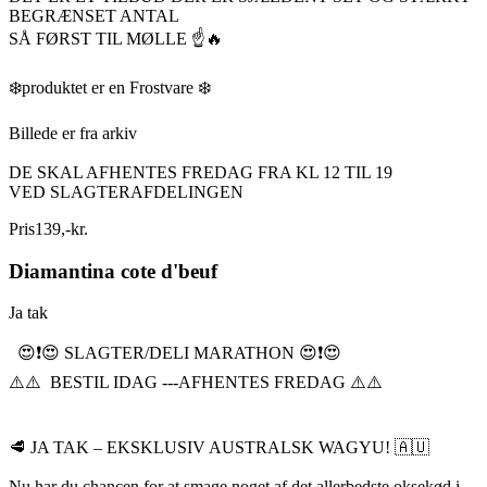
BEGRÆNSET ANTAL
SÅ FØRST TIL MØLLE ☝️🔥
❄️produktet er en Frostvare ❄️
Billede er fra arkiv
DE SKAL AFHENTES FREDAG FRA KL 12 TIL 19
VED SLAGTERAFDELINGEN
Pris
139
,
-
kr.
Diamantina cote d'beuf
Ja tak
😍❗️😍 SLAGTER/DELI MARATHON 😍❗️😍
⚠️⚠️ BESTIL IDAG ---AFHENTES FREDAG ⚠️⚠️
🥩 JA TAK – EKSKLUSIV AUSTRALSK WAGYU! 🇦🇺
Nu har du chancen for at smage noget af det allerbedste oksekød i