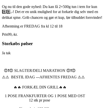
Og nu til den gode nyhed: Du kan få 2×500g tun i tern for kun
9️⃣9️⃣,-! Det er en unik mulighed for at forkæle dig selv med en
delikat spise. Grib chancen og gør et kup, før tilbuddet forsvinder!
Afhentning er FREDAG fra kl 12 til 18
Pris
99
,
-
kr.
Storkøbs pølser
Ja tak
😍❗️😍 SLAGTER/DELI MARATHON 😍❗️😍
⚠️⚠️ BESTIL IDAG ---AFHENTES FREDAG ⚠️⚠️
🔥🔥 FORKÆL DIN GRILL🔥🔥
1 POSE FRANKFURTER OG 1 POSE MED OST
12 stk pr pose