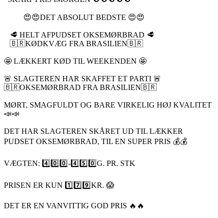
😍😍DET ABSOLUT BEDSTE 😍😍
🥩 HELT AFPUDSET OKSEMØRBRAD 🥩
🇧🇷KØDKVÆG FRA BRASILIEN🇧🇷
🤩 LÆKKERT KØD TIL WEEKENDEN 🤩
🚨 SLAGTEREN HAR SKAFFET ET PARTI 🚨
🇧🇷OKSEMØRBRAD FRA BRASILIEN🇧🇷
MØRT, SMAGFULDT OG BARE VIRKELIG HØJ KVALITET
📣📣
DET HAR SLAGTEREN SKÅRET UD TIL LÆKKER
PUDSET OKSEMØRBRAD, TIL EN SUPER PRIS 💰💰
VÆGTEN: 4️⃣0️⃣0️⃣-4️⃣5️⃣0️⃣G. PR. STK
PRISEN ER KUN 1️⃣7️⃣9️⃣KR. 😱
DET ER EN VANVITTIG GOD PRIS 🔥🔥