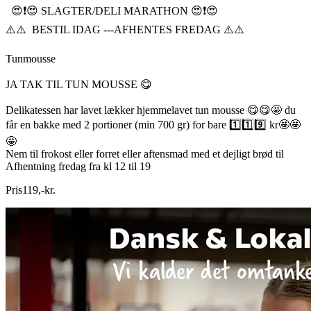
😍❗️😍 SLAGTER/DELI MARATHON 😍❗️😍
⚠️⚠️ BESTIL IDAG ---AFHENTES FREDAG ⚠️⚠️
Tunmousse
JA TAK TIL TUN MOUSSE 😋
Delikatessen har lavet lækker hjemmelavet tun mousse 😋😋🤩 du
får en bakke med 2 portioner (min 700 gr) for bare 1️⃣1️⃣9️⃣ kr🤩🤩
🤩
Nem til frokost eller forret eller aftensmad med et dejligt brød til
Afhentning fredag fra kl 12 til 19
Pris
119
,
-
kr.