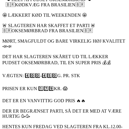
🇧🇷KØDKVÆG FRA BRASILIEN🇧🇷
🤩 LÆKKERT KØD TIL WEEKENDEN 🤩
🚨 SLAGTEREN HAR SKAFFET ET PARTI 🚨
🇧🇷OKSEMØRBRAD FRA BRASILIEN🇧🇷
MØRT, SMAGFULDT OG BARE VIRKELIG HØJ KVALITET
📣📣
DET HAR SLAGTEREN SKÅRET UD TIL LÆKKER
PUDSET OKSEMØRBRAD, TIL EN SUPER PRIS 💰💰
VÆGTEN: 4️⃣0️⃣0️⃣-4️⃣5️⃣0️⃣G. PR. STK
PRISEN ER KUN 1️⃣7️⃣9️⃣KR. 😱
DET ER EN VANVITTIG GOD PRIS 🔥🔥
DER ER BEGRÆNSET PARTI, SÅ DET ER MED AT VÆRE
HURTIG 🥳🥳
HENTES KUN FREDAG VED SLAGTEREN FRA KL.12.00-