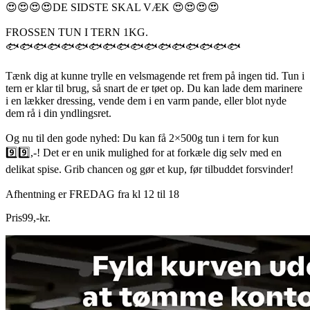
😍😍😍😍DE SIDSTE SKAL VÆK 😍😍😍😍
FROSSEN TUN I TERN 1KG.
🐟🐟🐟🐟🐟🐟🐟🐟🐟🐟🐟🐟🐟🐟🐟🐟🐟
Tænk dig at kunne trylle en velsmagende ret frem på ingen tid. Tun i
tern er klar til brug, så snart de er tøet op. Du kan lade dem marinere
i en lækker dressing, vende dem i en varm pande, eller blot nyde
dem rå i din yndlingsret.
Og nu til den gode nyhed: Du kan få 2×500g tun i tern for kun
9️⃣9️⃣,-! Det er en unik mulighed for at forkæle dig selv med en
delikat spise. Grib chancen og gør et kup, før tilbuddet forsvinder!
Afhentning er FREDAG fra kl 12 til 18
Pris
99
,
-
kr.