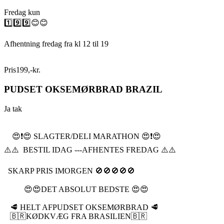
Fredag kun
1️⃣9️⃣9️⃣😊😊
Afhentning fredag fra kl 12 til 19
Pris
199
,
-
kr.
PUDSET OKSEMØRBRAD BRAZIL
Ja tak
😍❗️😍 SLAGTER/DELI MARATHON 😍❗️😍
⚠️⚠️ BESTIL IDAG ---AFHENTES FREDAG ⚠️⚠️
SKARP PRIS IMORGEN 🚫🚫🚫🚫🚫
😍😍DET ABSOLUT BEDSTE 😍😍
🥩 HELT AFPUDSET OKSEMØRBRAD 🥩
🇧🇷KØDKVÆG FRA BRASILIEN🇧🇷