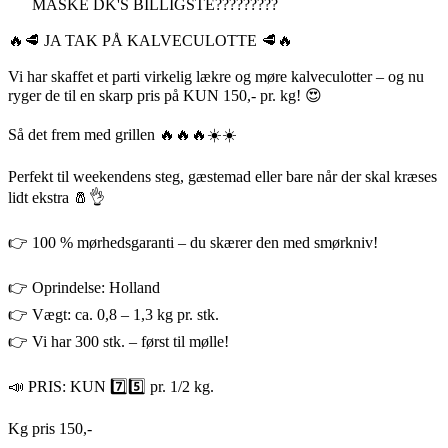
MÅSKE DK'S BILLIGSTE?????????
🔥🥩 JA TAK PÅ KALVECULOTTE 🥩🔥
Vi har skaffet et parti virkelig lækre og møre kalveculotter – og nu
ryger de til en skarp pris på KUN 150,- pr. kg! 😍
Så det frem med grillen 🔥🔥🔥☀️☀️
Perfekt til weekendens steg, gæstemad eller bare når der skal kræses
lidt ekstra 🧂👌
👉 100 % mørhedsgaranti – du skærer den med smørkniv!
👉 Oprindelse: Holland
👉 Vægt: ca. 0,8 – 1,3 kg pr. stk.
👉 Vi har 300 stk. – først til mølle!
📣 PRIS: KUN 7️⃣5️⃣ pr. 1/2 kg.
Kg pris 150,-