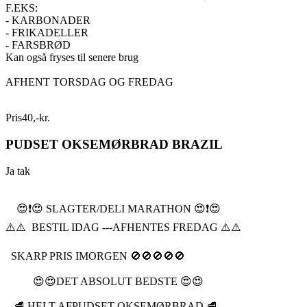
F.EKS:
- KARBONADER
- FRIKADELLER
- FARSBRØD
Kan også fryses til senere brug
AFHENT TORSDAG OG FREDAG
Pris
40
,
-
kr.
PUDSET OKSEMØRBRAD BRAZIL
Ja tak
😍❗️😍 SLAGTER/DELI MARATHON 😍❗️😍
⚠️⚠️ BESTIL IDAG ---AFHENTES FREDAG ⚠️⚠️
SKARP PRIS IMORGEN 🚫🚫🚫🚫🚫
😍😍DET ABSOLUT BEDSTE 😍😍
🥩 HELT AFPUDSET OKSEMØRBRAD 🥩