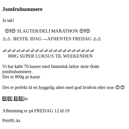
Jomfruhummere
Ja tak!
😍❗️😍 SLAGTER/DELI MARATHON 😍❗️😍
⚠️⚠️ BESTIL IDAG ---AFHENTES FREDAG ⚠️⚠️
🦐🦐🦐🦐🦐🦐🦐🦐🦐🦐🦐🦐🦐🦐🦐🦐🦐🦐🦐🦐
800G SUPER LUKSUS TIL WEEKENDEN
Vi har købt 70 kasser med fantastisk lækre store flotte
jomfruhummere.
Der er 800g pr kasse
Det er perfekt til en hyggelig aften med god hvidvin eller rose 😍😍
9️⃣9️⃣,0️⃣0️⃣kr
Afhentning er på FREDAG 12 til 19
Pris
99
,
-
kr.