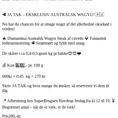
🥩 JA TAK – EKSKLUSIV AUSTRALSK WAGYU! 🇦🇺
Nu har du chancen for at smage noget af det allerbedste oksekød i
verden!
🔥 Diamantina Australsk Wagyu Steak af cuvette 💎 Fantastisk
fedtmarmorering 🥩 Smørmørt og fyldt med smag
De skåret i ca 0,4-0,5 gram kg pr bakke😍😍❤️
💰 Kun 6️⃣0️⃣,- pr. 100 g
600kr × 0,45 kg = 270 kr
Skriv JA TAK og hvor mange du ønsker, så reserverer vi dem til
dig.
📍 Afhentning hos SuperBrugsen Havdrup fredag fra kl 12 til 19. ⏳
Begrænset antal – når de er væk, er de væk!
Pris
280
,
-
kr.