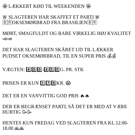
🤩 LÆKKERT KØD TIL WEEKENDEN 🤩
🚨 SLAGTEREN HAR SKAFFET ET PARTI 🚨
🇧🇷OKSEMØRBRAD FRA BRASILIEN🇧🇷
MØRT, SMAGFULDT OG BARE VIRKELIG HØJ KVALITET
📣📣
DET HAR SLAGTEREN SKÅRET UD TIL LÆKKER
PUDSET OKSEMØRBRAD, TIL EN SUPER PRIS 💰💰
VÆGTEN: 4️⃣0️⃣0️⃣-4️⃣5️⃣0️⃣G. PR. STK
PRISEN ER KUN 1️⃣7️⃣9️⃣KR. 😱
DET ER EN VANVITTIG GOD PRIS 🔥🔥
DER ER BEGRÆNSET PARTI, SÅ DET ER MED AT VÆRE
HURTIG 🥳🥳
HENTES KUN FREDAG VED SLAGTEREN FRA KL.12.00-
18.00 🙏🙏