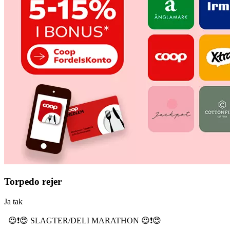
Torpedo rejer
Ja tak
😍❗️😍 SLAGTER/DELI MARATHON 😍❗️😍