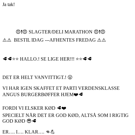
Ja tak!
😍❗️😍 SLAGTER/DELI MARATHON 😍❗️😍
⚠️⚠️ BESTIL IDAG ---AFHENTES FREDAG ⚠️⚠️
🥩🥩⭐️⭐️ HALLO.! SE LIGE HER!!! ⭐️⭐️🥩🥩
DET ER HELT VANVITTIGT.! 😮
VI HAR IGEN SKAFFET ET PARTI VERDENSKLASSE
ANGUS BURGERBØFFER HJEM❤️🥩
FORDI VI ELSKER KØD 🥩❤️
SPECIELT NÅR DET ER GOD KØD, ALTSÅ SOM I RIGTIG
GOD KØD 😎🥩
ER…. I…. KLAR…. 👊💪