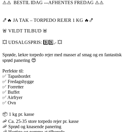
⚠️⚠️ BESTIL IDAG ---AFHENTES FREDAG ⚠️⚠️
🍤🔥 JA TAK – TORPEDO REJER 1 KG 🔥🍤
🚨 VILDT TILBUD 🚨
💥 UDSALGSPRIS: 9️⃣9️⃣,- 💥
Sprøde, lækre torpedo rejer med masser af smag og en fantastisk
sprød panering 😍
Perfekte til:
✅ Tapasbordet
✅ Fredagshygge
✅ Forretter
✅ Buffet
✅ Airfryer
✅ Ovn
📦 1 kg pr. kasse
🦐 Ca. 25-35 store torpedo rejer pr. kasse
🦐 Sprød og knasende panering
🦐 Hurtige og nemme at tilberede