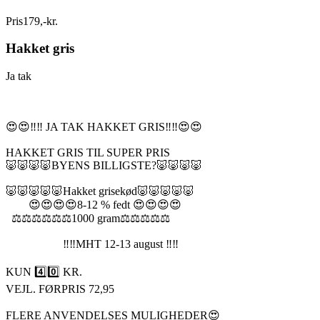
Pris
179
,
-
kr.
Hakket gris
Ja tak
😍😍‼️‼️ JA TAK HAKKET GRIS‼️‼️😍😍
HAKKET GRIS TIL SUPER PRIS
🐷🐷🐷🐷BYENS BILLIGSTE?🐷🐷🐷🐷
🐷🐷🐷🐷🐷Hakket grisekød🐷🐷🐷🐷🐷
😍😍😍😍8-12 % fedt 😍😍😍😍
⚖️⚖️⚖️⚖️⚖️⚖️1000 gram⚖️⚖️⚖️⚖️⚖️
‼️‼️MHT 12-13 august ‼️‼️
KUN 4️⃣0️⃣ KR.
VEJL. FØRPRIS 72,95
FLERE ANVENDELSES MULIGHEDER😍