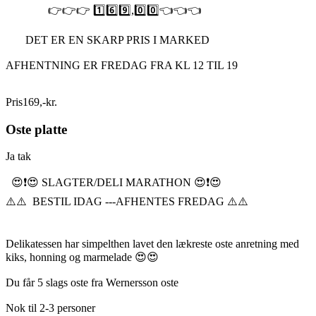
👉👉👉 1️⃣6️⃣9️⃣,0️⃣0️⃣👈👈👈
DET ER EN SKARP PRIS I MARKED
AFHENTNING ER FREDAG FRA KL 12 TIL 19
Pris
169
,
-
kr.
Oste platte
Ja tak
😍❗️😍 SLAGTER/DELI MARATHON 😍❗️😍
⚠️⚠️ BESTIL IDAG ---AFHENTES FREDAG ⚠️⚠️
Delikatessen har simpelthen lavet den lækreste oste anretning med
kiks, honning og marmelade 😍😍
Du får 5 slags oste fra Wernersson oste
Nok til 2-3 personer