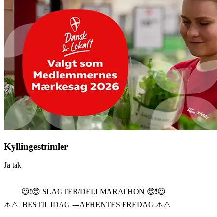
Kyllingestrimler
Ja tak
😍❗️😍 SLAGTER/DELI MARATHON 😍❗️😍
⚠️⚠️ BESTIL IDAG ---AFHENTES FREDAG ⚠️⚠️