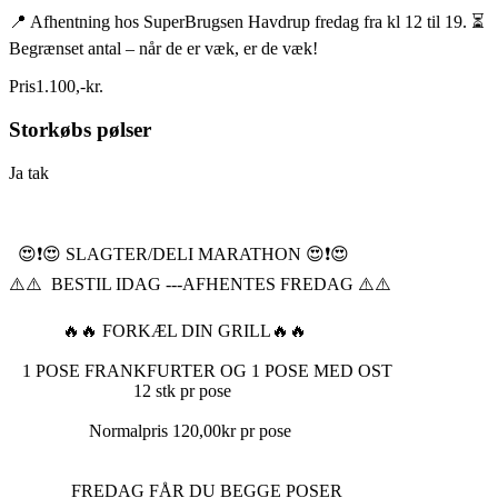
📍 Afhentning hos SuperBrugsen Havdrup fredag fra kl 12 til 19. ⏳
Begrænset antal – når de er væk, er de væk!
Pris
1.100
,
-
kr.
Storkøbs pølser
Ja tak
😍❗️😍 SLAGTER/DELI MARATHON 😍❗️😍
⚠️⚠️ BESTIL IDAG ---AFHENTES FREDAG ⚠️⚠️
🔥🔥 FORKÆL DIN GRILL🔥🔥
1 POSE FRANKFURTER OG 1 POSE MED OST
12 stk pr pose
Normalpris 120,00kr pr pose
FREDAG FÅR DU BEGGE POSER