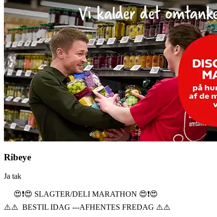
Ribeye
Ja tak
😍❗️😍 SLAGTER/DELI MARATHON 😍❗️😍
⚠️⚠️ BESTIL IDAG ---AFHENTES FREDAG ⚠️⚠️