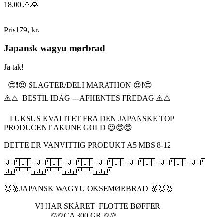
18.00 🙏🙏
Pris
179
,
-
kr.
Japansk wagyu mørbrad
Ja tak!
😍❗️😍 SLAGTER/DELI MARATHON 😍❗️😍
⚠️⚠️ BESTIL IDAG ---AFHENTES FREDAG ⚠️⚠️
LUKSUS KVALITET FRA DEN JAPANSKE TOP
PRODUCENT AKUNE GOLD 😍😍😍
DETTE ER VANVITTIG PRODUKT A5 MBS 8-12
🇯🇵🇯🇵🇯🇵🇯🇵🇯🇵🇯🇵🇯🇵🇯🇵🇯🇵🇯🇵🇯🇵🇯🇵🇯🇵
🇯🇵🇯🇵🇯🇵🇯🇵🇯🇵🇯🇵🇯🇵
🥇🥇JAPANSK WAGYU OKSEMØRBRAD 🥇🥇🥇
VI HAR SKÅRET FLOTTE BØFFER
⚖️⚖️CA 300 GR ⚖️⚖️