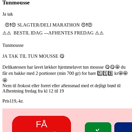
Tunmousse
Ja tak
😍❗️😍 SLAGTER/DELI MARATHON 😍❗️😍
⚠️⚠️ BESTIL IDAG ---AFHENTES FREDAG ⚠️⚠️
Tunmousse
JA TAK TIL TUN MOUSSE 😋
Delikatessen har lavet lækker hjemmelavet tun mousse 😋😋🤩 du
får en bakke med 2 portioner (min 700 gr) for bare 1️⃣1️⃣9️⃣ kr🤩🤩
🤩
Nem til frokost eller forret eller aftensmad med et dejligt brød til
Afhentning fredag fra kl 12 til 19
Pris
119
,
-
kr.