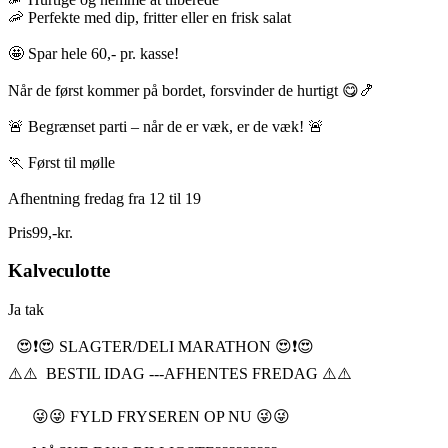
🦐 Perfekte med dip, fritter eller en frisk salat
🤩 Spar hele 60,- pr. kasse!
Når de først kommer på bordet, forsvinder de hurtigt 😋🍤
🚨 Begrænset parti – når de er væk, er de væk! 🚨
🏃 Først til mølle
Afhentning fredag fra 12 til 19
Pris
99
,
-
kr.
Kalveculotte
Ja tak
😍❗️😍 SLAGTER/DELI MARATHON 😍❗️😍
⚠️⚠️ BESTIL IDAG ---AFHENTES FREDAG ⚠️⚠️
😜😜 FYLD FRYSEREN OP NU 😜😜