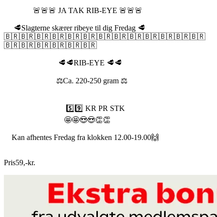
🚨🚨🚨 JA TAK RIB-EYE 🚨🚨🚨
🥩Slagterne skærer ribeye til dig Fredag 🥩
🇧🇷🇧🇷🇧🇷🇧🇷🇧🇷🇧🇷🇧🇷🇧🇷🇧🇷🇧🇷🇧🇷🇧🇷🇧🇷
🇧🇷🇧🇷🇧🇷🇧🇷🇧🇷🇧🇷
🥩🥩RIB-EYE 🥩🥩
⚖️Ca. 220-250 gram ⚖️
5️⃣9️⃣ KR PR STK
🤩🤩😍😍👏👏
Kan afhentes Fredag fra klokken 12.00-19.00🙌
Pris
59
,
-
kr.