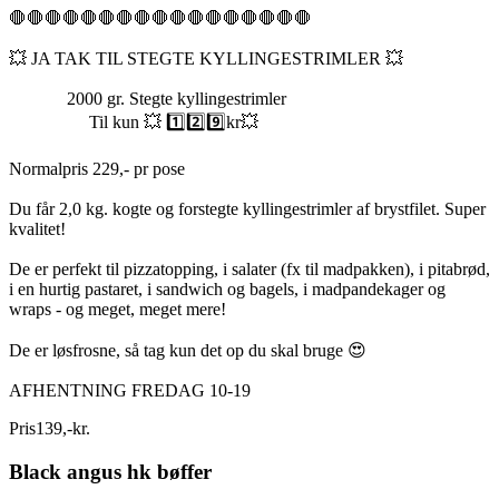
🛑🛑🛑🛑🛑🛑🛑🛑🛑🛑🛑🛑🛑🛑🛑🛑🛑
💥 JA TAK TIL STEGTE KYLLINGESTRIMLER 💥
2000 gr. Stegte kyllingestrimler
Til kun 💥 1️⃣2️⃣9️⃣kr💥
Normalpris 229,- pr pose
Du får 2,0 kg. kogte og forstegte kyllingestrimler af brystfilet. Super
kvalitet!
De er perfekt til pizzatopping, i salater (fx til madpakken), i pitabrød,
i en hurtig pastaret, i sandwich og bagels, i madpandekager og
wraps - og meget, meget mere!
De er løsfrosne, så tag kun det op du skal bruge 😍
AFHENTNING FREDAG 10-19
Pris
139
,
-
kr.
Black angus hk bøffer