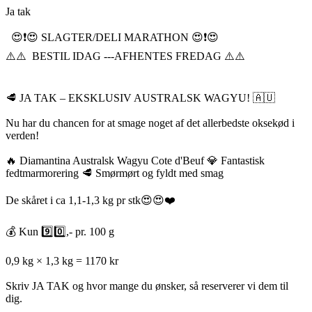
Ja tak
😍❗️😍 SLAGTER/DELI MARATHON 😍❗️😍
⚠️⚠️ BESTIL IDAG ---AFHENTES FREDAG ⚠️⚠️
🥩 JA TAK – EKSKLUSIV AUSTRALSK WAGYU! 🇦🇺
Nu har du chancen for at smage noget af det allerbedste oksekød i
verden!
🔥 Diamantina Australsk Wagyu Cote d'Beuf 💎 Fantastisk
fedtmarmorering 🥩 Smørmørt og fyldt med smag
De skåret i ca 1,1-1,3 kg pr stk😍😍❤️
💰 Kun 9️⃣0️⃣,- pr. 100 g
0,9 kg × 1,3 kg = 1170 kr
Skriv JA TAK og hvor mange du ønsker, så reserverer vi dem til
dig.