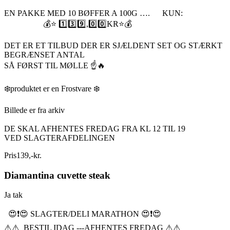
EN PAKKE MED 10 BØFFER A 100G …. KUN:
💰⭐️ 1️⃣3️⃣9️⃣,0️⃣0️⃣KR⭐️💰
DET ER ET TILBUD DER ER SJÆLDENT SET OG STÆRKT
BEGRÆNSET ANTAL
SÅ FØRST TIL MØLLE ☝️🔥
❄️produktet er en Frostvare ❄️
Billede er fra arkiv
DE SKAL AFHENTES FREDAG FRA KL 12 TIL 19
VED SLAGTERAFDELINGEN
Pris
139
,
-
kr.
Diamantina cuvette steak
Ja tak
😍❗️😍 SLAGTER/DELI MARATHON 😍❗️😍
⚠️⚠️ BESTIL IDAG ---AFHENTES FREDAG ⚠️⚠️