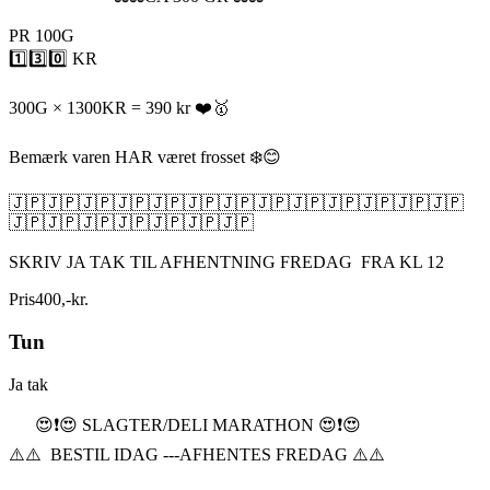
PR 100G
1️⃣3️⃣0️⃣ KR
300G × 1300KR = 390 kr ❤️🥇
Bemærk varen HAR været frosset ❄️😊
🇯🇵🇯🇵🇯🇵🇯🇵🇯🇵🇯🇵🇯🇵🇯🇵🇯🇵🇯🇵🇯🇵🇯🇵🇯🇵
🇯🇵🇯🇵🇯🇵🇯🇵🇯🇵🇯🇵🇯🇵
SKRIV JA TAK TIL AFHENTNING FREDAG FRA KL 12
Pris
400
,
-
kr.
Tun
Ja tak
😍❗️😍 SLAGTER/DELI MARATHON 😍❗️😍
⚠️⚠️ BESTIL IDAG ---AFHENTES FREDAG ⚠️⚠️