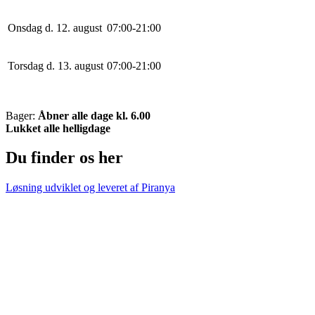
Onsdag d. 12. august
0
7
:
0
0
-
21
:
0
0
Torsdag d. 13. august
0
7
:
0
0
-
21
:
0
0
Bager:
Åbner alle dage kl. 6.00
Lukket alle helligdage
Du finder os her
Løsning udviklet og leveret af
Piranya