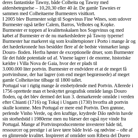
deres fantastiske Tawny, både Colheita og Tawny med
aldersbetegnelse – 10,20,30 eller 40 år. De gamle Tawnies er
sammen med Colheitaerne Burmesters visitkort.
I 2005 blev Burmester solgt til Sogevinus Fine Wines, som udover
Burmester også tæller Calem, Barros, Velhotes og Kopke.
Burmester er toppen af kvalitetsskalaen hos Sogevinus og med
købet af Burmester er de nu markedsledere på Tawny typerne!
Burmester har markeret sig som kvalitetspioner i Porto i mange år og
det hæderkronede hus besidder flere af de bedste vinmarker langs
Douro- floden. Herfra høster de exceptionelle druer, som Burmester
får det fulde potentiale ud af. Vinene lagrer i de enorme, historiske
kældre i Villa Nova de Gaia, hvor der er plads til
3.000.000 liter portvin. Burmester er endvidere et at de meget få
portvinshuse, der har lagrer (om end meget begrænsede) af meget
gamle Colheitavine tilbage til 1800 tallet.
Portugal var i rigtig mange år ensbetydende med Portvin. Allerede i
1756 oprettede man et beskyttet geografisk område langs Douro
floden, og det blev dermed det kun 3. demarkerede område i verden
efter Chianti (1716) og Tokaj i Ungarn (1730) hvorfra alt portvin
skulle komme. Men Portugal er mere end Portvin. Den grønne,
perlende Vinho Verde, og den kraftige, krydrede Dão rødvin havde
sin storhedstid i 1980erne men nu blæser der også nye vinde fra
Portugal. Mange af Portvinsproducenterne investerer både tid,
ressourcer og prestige i at lave tørre både hvid- og rødvine – ofte af
en glimrende kvalitet. Inspireret af områder som Ribera del Duero