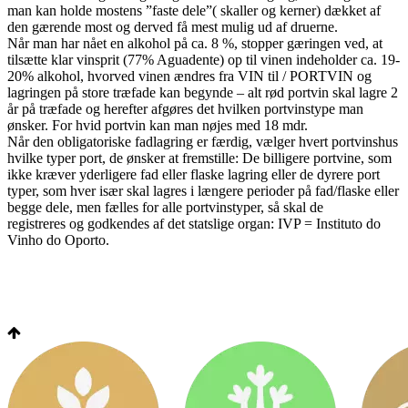
man kan holde mostens ”faste dele”( skaller og kerner) dækket af
den gærende most og derved få mest mulig ud af druerne.
Når man har nået en alkohol på ca. 8 %, stopper gæringen ved, at
tilsætte klar vinsprit (77% Aguadente) op til vinen indeholder ca. 19-
20% alkohol, hvorved vinen ændres fra VIN til / PORTVIN og
lagringen på store træfade kan begynde – alt rød portvin skal lagre 2
år på træfade og herefter afgøres det hvilken portvinstype man
ønsker. For hvid portvin kan man nøjes med 18 mdr.
Når den obligatoriske fadlagring er færdig, vælger hvert portvinshus
hvilke typer port, de ønsker at fremstille: De billigere portvine, som
ikke kræver yderligere fad eller flaske lagring eller de dyrere port
typer, som hver især skal lagres i længere perioder på fad/flaske eller
begge dele, men fælles for alle portvinstyper, så skal de
registreres og godkendes af det statslige organ: IVP = Instituto do
Vinho do Oporto.