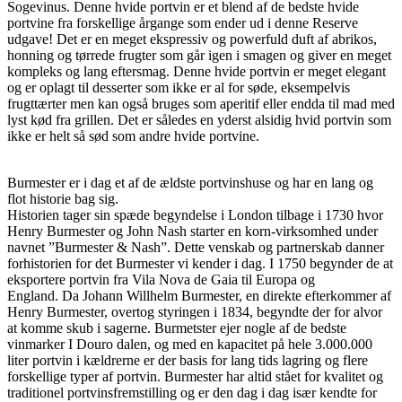
Sogevinus. Denne hvide portvin er et blend af de bedste hvide
portvine fra forskellige årgange som ender ud i denne Reserve
udgave! Det er en meget ekspressiv og powerfuld duft af abrikos,
honning og tørrede frugter som går igen i smagen og giver en meget
kompleks og lang eftersmag. Denne hvide portvin er meget elegant
og er oplagt til desserter som ikke er al for søde, eksempelvis
frugttærter men kan også bruges som aperitif eller endda til mad med
lyst kød fra grillen. Det er således en yderst alsidig hvid portvin som
ikke er helt så sød som andre hvide portvine.
Burmester er i dag et af de ældste portvinshuse og har en lang og
flot historie bag sig.
Historien tager sin spæde begyndelse i London tilbage i 1730 hvor
Henry Burmester og John Nash starter en korn-virksomhed under
navnet ”Burmester & Nash”. Dette venskab og partnerskab danner
forhistorien for det Burmester vi kender i dag. I 1750 begynder de at
eksportere portvin fra Vila Nova de Gaia til Europa og
England. Da Johann Willhelm Burmester, en direkte efterkommer af
Henry Burmester, overtog styringen i 1834, begyndte der for alvor
at komme skub i sagerne. Burmetster ejer nogle af de bedste
vinmarker I Douro dalen, og med en kapacitet på hele 3.000.000
liter portvin i kældrerne er der basis for lang tids lagring og flere
forskellige typer af portvin. Burmester har altid stået for kvalitet og
traditionel portvinsfremstilling og er den dag i dag især kendte for