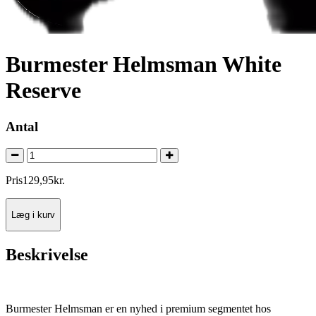
Burmester Helmsman White
Reserve
Antal
Pris
129
,
95
kr.
Læg i kurv
Beskrivelse
Burmester Helmsman er en nyhed i premium segmentet hos