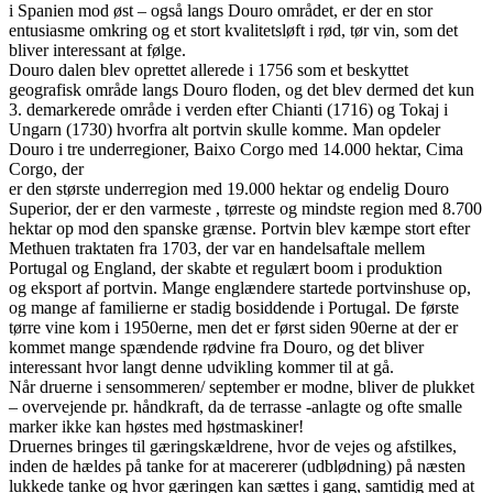
i Spanien mod øst – også langs Douro området, er der en stor
entusiasme omkring og et stort kvalitetsløft i rød, tør vin, som det
bliver interessant at følge.
Douro dalen blev oprettet allerede i 1756 som et beskyttet
geografisk område langs Douro floden, og det blev dermed det kun
3. demarkerede område i verden efter Chianti (1716) og Tokaj i
Ungarn (1730) hvorfra alt portvin skulle komme. Man opdeler
Douro i tre underregioner, Baixo Corgo med 14.000 hektar, Cima
Corgo, der
er den største underregion med 19.000 hektar og endelig Douro
Superior, der er den varmeste , tørreste og mindste region med 8.700
hektar op mod den spanske grænse. Portvin blev kæmpe stort efter
Methuen traktaten fra 1703, der var en handelsaftale mellem
Portugal og England, der skabte et regulært boom i produktion
og eksport af portvin. Mange englændere startede portvinshuse op,
og mange af familierne er stadig bosiddende i Portugal. De første
tørre vine kom i 1950erne, men det er først siden 90erne at der er
kommet mange spændende rødvine fra Douro, og det bliver
interessant hvor langt denne udvikling kommer til at gå.
Når druerne i sensommeren/ september er modne, bliver de plukket
– overvejende pr. håndkraft, da de terrasse -anlagte og ofte smalle
marker ikke kan høstes med høstmaskiner!
Druernes bringes til gæringskældrene, hvor de vejes og afstilkes,
inden de hældes på tanke for at macererer (udblødning) på næsten
lukkede tanke og hvor gæringen kan sættes i gang, samtidig med at