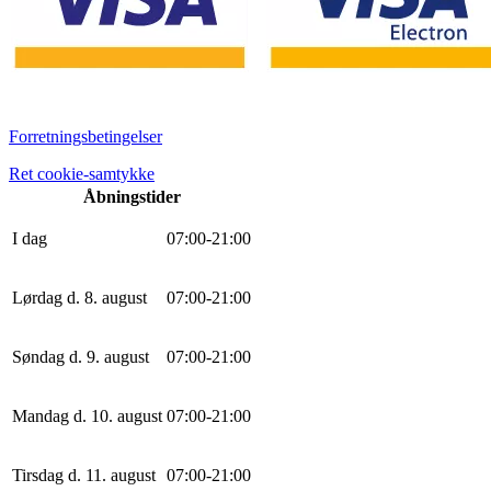
Forretningsbetingelser
Ret cookie-samtykke
Åbningstider
I dag
0
7
:
0
0
-
21
:
0
0
Lørdag d. 8. august
0
7
:
0
0
-
21
:
0
0
Søndag d. 9. august
0
7
:
0
0
-
21
:
0
0
Mandag d. 10. august
0
7
:
0
0
-
21
:
0
0
Tirsdag d. 11. august
0
7
:
0
0
-
21
:
0
0