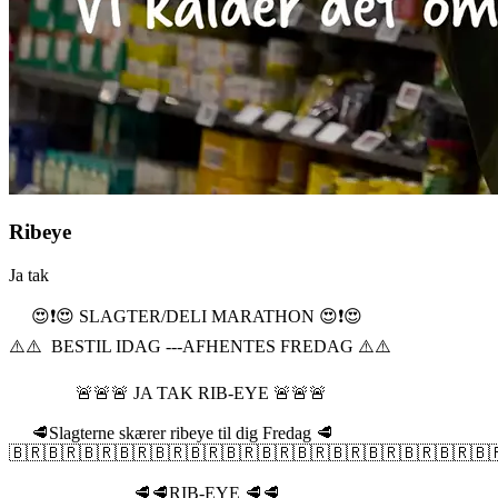
Ribeye
Ja tak
😍❗️😍 SLAGTER/DELI MARATHON 😍❗️😍
⚠️⚠️ BESTIL IDAG ---AFHENTES FREDAG ⚠️⚠️
🚨🚨🚨 JA TAK RIB-EYE 🚨🚨🚨
🥩Slagterne skærer ribeye til dig Fredag 🥩
🇧🇷🇧🇷🇧🇷🇧🇷🇧🇷🇧🇷🇧🇷🇧🇷🇧🇷🇧🇷🇧🇷🇧🇷🇧🇷🇧
🥩🥩RIB-EYE 🥩🥩