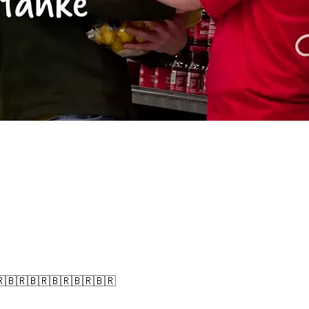
🇧🇷🇧🇷🇧🇷🇧🇷🇧🇷