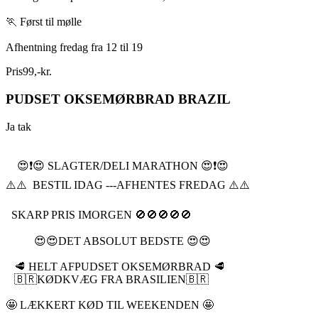
🏃 Først til mølle
Afhentning fredag fra 12 til 19
Pris
99
,
-
kr.
PUDSET OKSEMØRBRAD BRAZIL
Ja tak
😍❗️😍 SLAGTER/DELI MARATHON 😍❗️😍
⚠️⚠️ BESTIL IDAG ---AFHENTES FREDAG ⚠️⚠️
SKARP PRIS IMORGEN 🚫🚫🚫🚫🚫
😍😍DET ABSOLUT BEDSTE 😍😍
🥩 HELT AFPUDSET OKSEMØRBRAD 🥩
🇧🇷KØDKVÆG FRA BRASILIEN🇧🇷
🤩 LÆKKERT KØD TIL WEEKENDEN 🤩