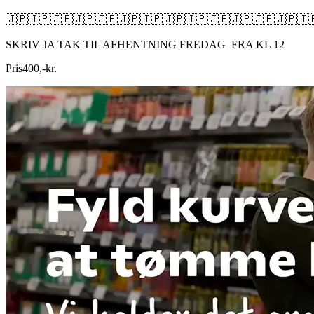
🇯🇵🇯🇵🇯🇵🇯🇵🇯🇵🇯🇵🇯🇵🇯🇵🇯🇵🇯🇵🇯🇵🇯🇵🇯🇵🇯
SKRIV JA TAK TIL AFHENTNING FREDAG FRA KL 12
Pris
400
,
-
kr.