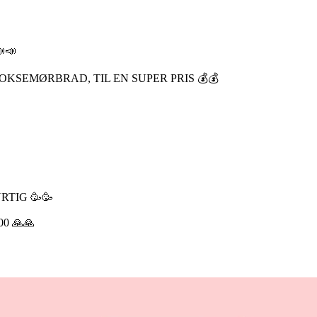
📣
KSEMØRBRAD, TIL EN SUPER PRIS 💰💰
RTIG 🥳🥳
0 🙏🙏