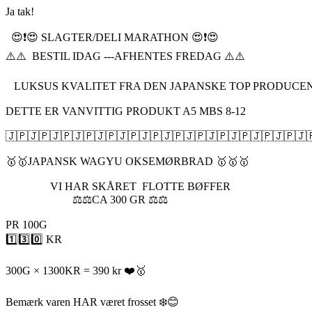
Ja tak!
😍❗️😍 SLAGTER/DELI MARATHON 😍❗️😍
⚠️⚠️ BESTIL IDAG ---AFHENTES FREDAG ⚠️⚠️
LUKSUS KVALITET FRA DEN JAPANSKE TOP PRODUCEN
DETTE ER VANVITTIG PRODUKT A5 MBS 8-12
🇯🇵🇯🇵🇯🇵🇯🇵🇯🇵🇯🇵🇯🇵🇯🇵🇯🇵🇯🇵🇯🇵🇯🇵🇯🇵🇯
🥇🥇JAPANSK WAGYU OKSEMØRBRAD 🥇🥇🥇
VI HAR SKÅRET FLOTTE BØFFER
⚖️⚖️CA 300 GR ⚖️⚖️
PR 100G
1️⃣3️⃣0️⃣ KR
300G × 1300KR = 390 kr ❤️🥇
Bemærk varen HAR været frosset ❄️😊