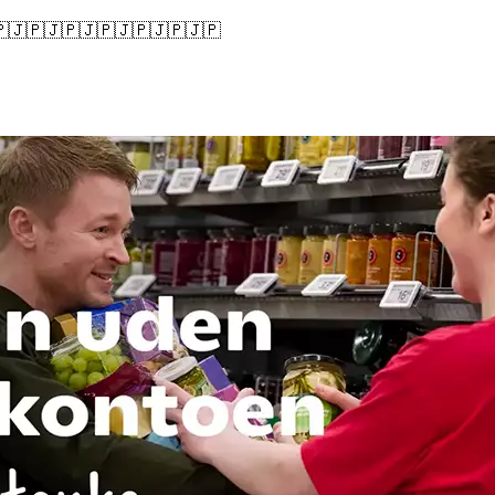
🇯🇵🇯🇵🇯🇵🇯🇵🇯🇵🇯🇵