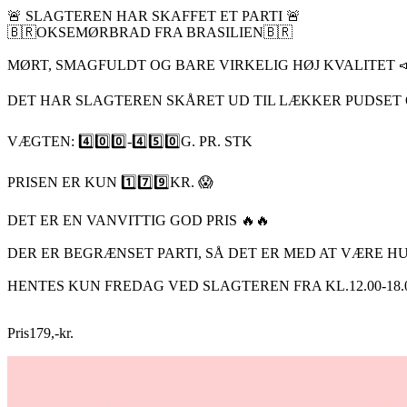
🚨 SLAGTEREN HAR SKAFFET ET PARTI 🚨
🇧🇷OKSEMØRBRAD FRA BRASILIEN🇧🇷
MØRT, SMAGFULDT OG BARE VIRKELIG HØJ KVALITET 
DET HAR SLAGTEREN SKÅRET UD TIL LÆKKER PUDSET O
VÆGTEN: 4️⃣0️⃣0️⃣-4️⃣5️⃣0️⃣G. PR. STK
PRISEN ER KUN 1️⃣7️⃣9️⃣KR. 😱
DET ER EN VANVITTIG GOD PRIS 🔥🔥
DER ER BEGRÆNSET PARTI, SÅ DET ER MED AT VÆRE HU
HENTES KUN FREDAG VED SLAGTEREN FRA KL.12.00-18.0
Pris
179
,
-
kr.