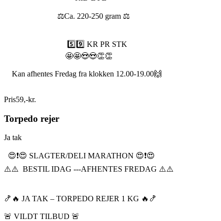
⚖️Ca. 220-250 gram ⚖️
5️⃣9️⃣ KR PR STK
🤩🤩😍😍👏👏
Kan afhentes Fredag fra klokken 12.00-19.00🙌
Pris
59
,
-
kr.
Torpedo rejer
Ja tak
😍❗️😍 SLAGTER/DELI MARATHON 😍❗️😍
⚠️⚠️ BESTIL IDAG ---AFHENTES FREDAG ⚠️⚠️
🍤🔥 JA TAK – TORPEDO REJER 1 KG 🔥🍤
🚨 VILDT TILBUD 🚨