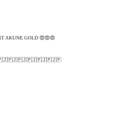
T AKUNE GOLD 😍😍😍
🇯🇵🇯🇵🇯🇵🇯🇵🇯🇵🇯🇵