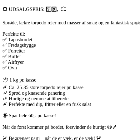
💥 UDSALGSPRIS: 9️⃣9️⃣,- 💥
Sprøde, lækre torpedo rejer med masser af smag og en fantastisk sprø
Perfekte til:
✅ Tapasbordet
✅ Fredagshygge
✅ Forretter
✅ Buffet
✅ Airfryer
✅ Ovn
📦 1 kg pr. kasse
🦐 Ca. 25-35 store torpedo rejer pr. kasse
🦐 Sprød og knasende panering
🦐 Hurtige og nemme at tilberede
🦐 Perfekte med dip, fritter eller en frisk salat
🤩 Spar hele 60,- pr. kasse!
Når de først kommer på bordet, forsvinder de hurtigt 😋🍤
🚨 Begrænset parti – når de er væk, er de væk! 🚨