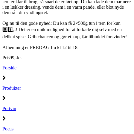
tern er klar til brug, så snart de er tøet op. Du kan lade dem marinere
i en lækker dressing, vende dem i en varm pande, eller blot nyde
dem rå i din yndlingsret.
Og nu til den gode nyhed: Du kan få 2×500g tun i tern for kun
9️⃣9️⃣,-! Det er en unik mulighed for at forkæle dig selv med en
delikat spise. Grib chancen og gør et kup, før tilbuddet forsvinder!
Afhentning er FREDAG fra kl 12 til 18
Pris
99
,
-
kr.
Forside
Produkter
Portvin
Pocas