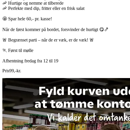
🦐 Hurtige og nemme at tilberede
🦐 Perfekte med dip, fritter eller en frisk salat
🤩 Spar hele 60,- pr. kasse!
Når de først kommer på bordet, forsvinder de hurtigt 😋🍤
🚨 Begrænset parti – når de er væk, er de væk! 🚨
🏃 Først til mølle
Afhentning fredag fra 12 til 19
Pris
99
,
-
kr.