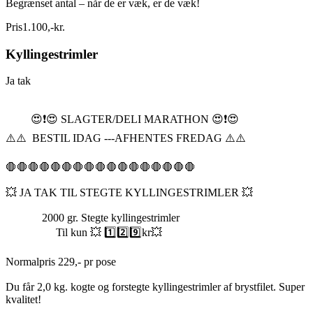
Begrænset antal – når de er væk, er de væk!
Pris
1.100
,
-
kr.
Kyllingestrimler
Ja tak
😍❗️😍 SLAGTER/DELI MARATHON 😍❗️😍
⚠️⚠️ BESTIL IDAG ---AFHENTES FREDAG ⚠️⚠️
🛑🛑🛑🛑🛑🛑🛑🛑🛑🛑🛑🛑🛑🛑🛑🛑🛑
💥 JA TAK TIL STEGTE KYLLINGESTRIMLER 💥
2000 gr. Stegte kyllingestrimler
Til kun 💥 1️⃣2️⃣9️⃣kr💥
Normalpris 229,- pr pose
Du får 2,0 kg. kogte og forstegte kyllingestrimler af brystfilet. Super
kvalitet!