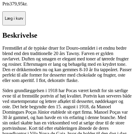
Pris
379
,
95
kr.
Læg i kurv
Beskrivelse
Fremstillet af de typiske druer for Douro-området i et endnu bedre
blend end den traditionelle 20 års Tawny. Farven er gylden
ravfarvet. Duften og smagen er elegant med toner af tørrede frugter
og rosiner. Eftersmagen er lang og behagelig med en krydret tone.
Den er drikkemoden nu og kan gemmes 8-10 år fra tappeåret. Passer
perfekt til alle former for desserter med chokolade og frugter, oste
eller som aperitif. I flot, dekorativ flaske.
Siden grundlæggelsen i 1918 har Pocas været kendt for sin særlige
evne til at fremstille portvin af høj kvalitet. Portvin kan serveres både
ved stuetemperatur og lettere afkølet til desserter, nøddekager og
oste. Det hele begyndte den 15. august i 1918, da Manoel
Domingues Poças Júnior etablede sit eget firma. Manoel Poças var
30 år gammel, og han havde en vis erfaring i denne branche. Med
sin onkel skabte han en virksomhed ved at sælge drue til de store
portvinshuse. Kort tid efter etableringen åbnede de deres
hovedkontor i Vila Nova de Gaia, hvor de holder til den dag i dag.