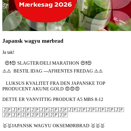
Japansk wagyu mørbrad
Ja tak!
😍❗️😍 SLAGTER/DELI MARATHON 😍❗️😍
⚠️⚠️ BESTIL IDAG ---AFHENTES FREDAG ⚠️⚠️
LUKSUS KVALITET FRA DEN JAPANSKE TOP
PRODUCENT AKUNE GOLD 😍😍😍
DETTE ER VANVITTIG PRODUKT A5 MBS 8-12
🇯🇵🇯🇵🇯🇵🇯🇵🇯🇵🇯🇵🇯🇵🇯🇵🇯🇵🇯🇵🇯🇵🇯🇵🇯🇵
🇯🇵🇯🇵🇯🇵🇯🇵🇯🇵🇯🇵🇯🇵
🥇🥇JAPANSK WAGYU OKSEMØRBRAD 🥇🥇🥇