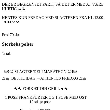
DER ER BEGRÆNSET PARTI, SÅ DET ER MED AT VÆRE
HURTIG 🥳🥳
HENTES KUN FREDAG VED SLAGTEREN FRA KL.12.00-
18.00 🙏🙏
Pris
179
,
-
kr.
Storkøbs pølser
Ja tak
😍❗️😍 SLAGTER/DELI MARATHON 😍❗️😍
⚠️⚠️ BESTIL IDAG ---AFHENTES FREDAG ⚠️⚠️
🔥🔥 FORKÆL DIN GRILL🔥🔥
1 POSE FRANKFURTER OG 1 POSE MED OST
12 stk pr pose