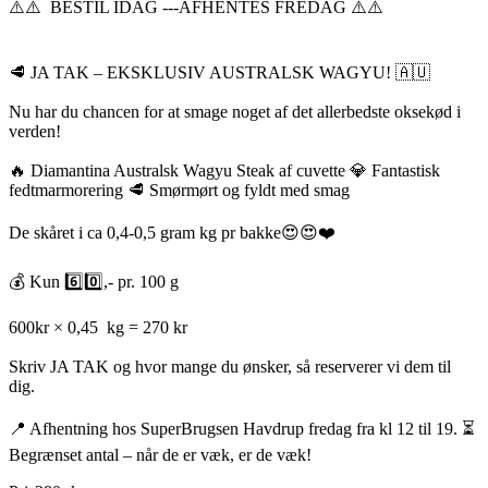
⚠️⚠️ BESTIL IDAG ---AFHENTES FREDAG ⚠️⚠️
🥩 JA TAK – EKSKLUSIV AUSTRALSK WAGYU! 🇦🇺
Nu har du chancen for at smage noget af det allerbedste oksekød i
verden!
🔥 Diamantina Australsk Wagyu Steak af cuvette 💎 Fantastisk
fedtmarmorering 🥩 Smørmørt og fyldt med smag
De skåret i ca 0,4-0,5 gram kg pr bakke😍😍❤️
💰 Kun 6️⃣0️⃣,- pr. 100 g
600kr × 0,45 kg = 270 kr
Skriv JA TAK og hvor mange du ønsker, så reserverer vi dem til
dig.
📍 Afhentning hos SuperBrugsen Havdrup fredag fra kl 12 til 19. ⏳
Begrænset antal – når de er væk, er de væk!