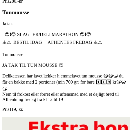
Pris
280
,
-
kr.
Tunmousse
Ja tak
😍❗️😍 SLAGTER/DELI MARATHON 😍❗️😍
⚠️⚠️ BESTIL IDAG ---AFHENTES FREDAG ⚠️⚠️
Tunmousse
JA TAK TIL TUN MOUSSE 😋
Delikatessen har lavet lækker hjemmelavet tun mousse 😋😋🤩 du
får en bakke med 2 portioner (min 700 gr) for bare 1️⃣1️⃣9️⃣ kr🤩🤩
🤩
Nem til frokost eller forret eller aftensmad med et dejligt brød til
Afhentning fredag fra kl 12 til 19
Pris
119
,
-
kr.