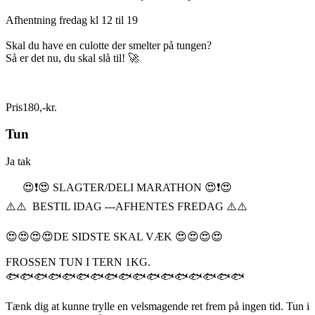
Afhentning fredag kl 12 til 19
Skal du have en culotte der smelter på tungen?
Så er det nu, du skal slå til! 🚀
Pris
180
,
-
kr.
Tun
Ja tak
😍❗️😍 SLAGTER/DELI MARATHON 😍❗️😍
⚠️⚠️ BESTIL IDAG ---AFHENTES FREDAG ⚠️⚠️
😍😍😍😍DE SIDSTE SKAL VÆK 😍😍😍😍
FROSSEN TUN I TERN 1KG.
🐟🐟🐟🐟🐟🐟🐟🐟🐟🐟🐟🐟🐟🐟🐟🐟🐟
Tænk dig at kunne trylle en velsmagende ret frem på ingen tid. Tun i