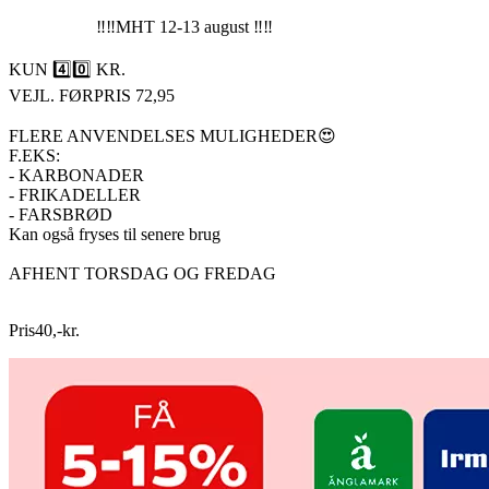
‼️‼️MHT 12-13 august ‼️‼️
KUN 4️⃣0️⃣ KR.
VEJL. FØRPRIS 72,95
FLERE ANVENDELSES MULIGHEDER😍
F.EKS:
- KARBONADER
- FRIKADELLER
- FARSBRØD
Kan også fryses til senere brug
AFHENT TORSDAG OG FREDAG
Pris
40
,
-
kr.