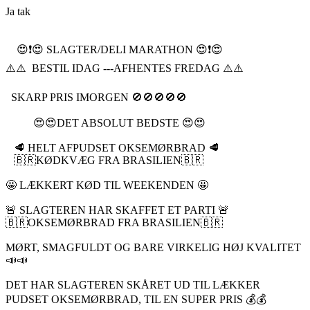
Ja tak
😍❗️😍 SLAGTER/DELI MARATHON 😍❗️😍
⚠️⚠️ BESTIL IDAG ---AFHENTES FREDAG ⚠️⚠️
SKARP PRIS IMORGEN 🚫🚫🚫🚫🚫
😍😍DET ABSOLUT BEDSTE 😍😍
🥩 HELT AFPUDSET OKSEMØRBRAD 🥩
🇧🇷KØDKVÆG FRA BRASILIEN🇧🇷
🤩 LÆKKERT KØD TIL WEEKENDEN 🤩
🚨 SLAGTEREN HAR SKAFFET ET PARTI 🚨
🇧🇷OKSEMØRBRAD FRA BRASILIEN🇧🇷
MØRT, SMAGFULDT OG BARE VIRKELIG HØJ KVALITET
📣📣
DET HAR SLAGTEREN SKÅRET UD TIL LÆKKER
PUDSET OKSEMØRBRAD, TIL EN SUPER PRIS 💰💰