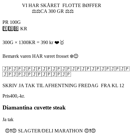
VI HAR SKÅRET FLOTTE BØFFER
⚖️⚖️CA 300 GR ⚖️⚖️
PR 100G
1️⃣3️⃣0️⃣ KR
300G × 1300KR = 390 kr ❤️🥇
Bemærk varen HAR været frosset ❄️😊
🇯🇵🇯🇵🇯🇵🇯🇵🇯🇵🇯🇵🇯🇵🇯🇵🇯🇵🇯🇵🇯🇵🇯🇵🇯🇵
🇯🇵🇯🇵🇯🇵🇯🇵🇯🇵🇯🇵🇯🇵
SKRIV JA TAK TIL AFHENTNING FREDAG FRA KL 12
Pris
400
,
-
kr.
Diamantina cuvette steak
Ja tak
😍❗️😍 SLAGTER/DELI MARATHON 😍❗️😍