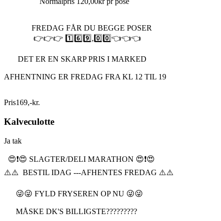
Normalpris 120,00kr pr pose
FREDAG FÅR DU BEGGE POSER
👉👉👉 1️⃣6️⃣9️⃣,0️⃣0️⃣👈👈👈
DET ER EN SKARP PRIS I MARKED
AFHENTNING ER FREDAG FRA KL 12 TIL 19
Pris
169
,
-
kr.
Kalveculotte
Ja tak
😍❗️😍 SLAGTER/DELI MARATHON 😍❗️😍
⚠️⚠️ BESTIL IDAG ---AFHENTES FREDAG ⚠️⚠️
😜😜 FYLD FRYSEREN OP NU 😜😜
MÅSKE DK'S BILLIGSTE?????????