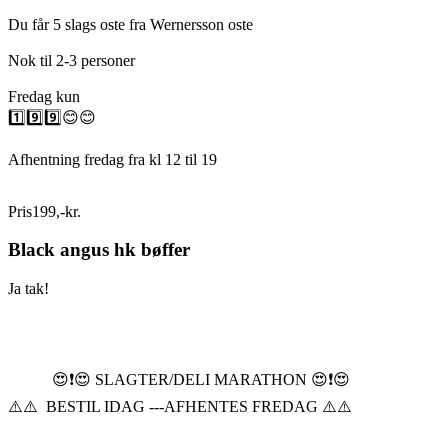
Du får 5 slags oste fra Wernersson oste
Nok til 2-3 personer
Fredag kun
1️⃣9️⃣9️⃣😊😊
Afhentning fredag fra kl 12 til 19
Pris
199
,
-
kr.
Black angus hk bøffer
Ja tak!
😍❗️😍 SLAGTER/DELI MARATHON 😍❗️😍
⚠️⚠️ BESTIL IDAG ---AFHENTES FREDAG ⚠️⚠️