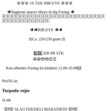
🚨🚨🚨 JA TAK RIB-EYE 🚨🚨🚨
🥩Slagterne skærer ribeye til dig Fredag 🥩
🇧🇷🇧🇷🇧🇷🇧🇷🇧🇷🇧🇷🇧🇷🇧🇷🇧🇷🇧🇷🇧🇷🇧🇷🇧🇷
🇧🇷🇧🇷🇧🇷🇧🇷🇧🇷🇧🇷
🥩🥩RIB-EYE 🥩🥩
⚖️Ca. 220-250 gram ⚖️
5️⃣9️⃣ KR PR STK
🤩🤩😍😍👏👏
Kan afhentes Fredag fra klokken 12.00-19.00🙌
Pris
59
,
-
kr.
Torpedo rejer
Ja tak
😍❗️😍 SLAGTER/DELI MARATHON 😍❗️😍