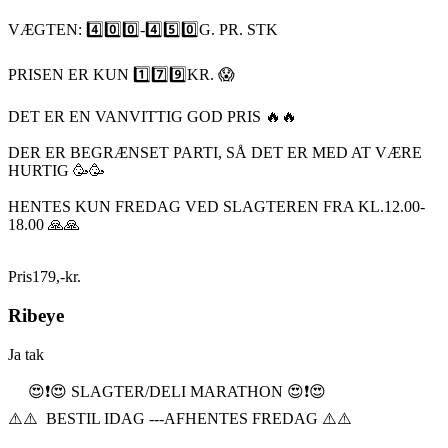
VÆGTEN: 4️⃣0️⃣0️⃣-4️⃣5️⃣0️⃣G. PR. STK
PRISEN ER KUN 1️⃣7️⃣9️⃣KR. 😱
DET ER EN VANVITTIG GOD PRIS 🔥🔥
DER ER BEGRÆNSET PARTI, SÅ DET ER MED AT VÆRE
HURTIG 🥳🥳
HENTES KUN FREDAG VED SLAGTEREN FRA KL.12.00-
18.00 🙏🙏
Pris
179
,
-
kr.
Ribeye
Ja tak
😍❗️😍 SLAGTER/DELI MARATHON 😍❗️😍
⚠️⚠️ BESTIL IDAG ---AFHENTES FREDAG ⚠️⚠️