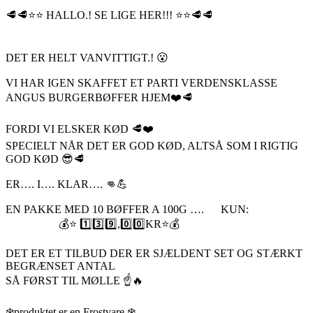
🥩🥩⭐️⭐️ HALLO.! SE LIGE HER!!! ⭐️⭐️🥩🥩
DET ER HELT VANVITTIGT.! 😮
VI HAR IGEN SKAFFET ET PARTI VERDENSKLASSE
ANGUS BURGERBØFFER HJEM❤️🥩
FORDI VI ELSKER KØD 🥩❤️
SPECIELT NÅR DET ER GOD KØD, ALTSÅ SOM I RIGTIG
GOD KØD 😎🥩
ER…. I…. KLAR…. 👊💪
EN PAKKE MED 10 BØFFER A 100G …. KUN:
💰⭐️ 1️⃣3️⃣9️⃣,0️⃣0️⃣KR⭐️💰
DET ER ET TILBUD DER ER SJÆLDENT SET OG STÆRKT
BEGRÆNSET ANTAL
SÅ FØRST TIL MØLLE ☝️🔥
❄️produktet er en Frostvare ❄️