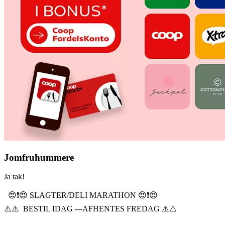
Jomfruhummere
Ja tak!
😍❗️😍 SLAGTER/DELI MARATHON 😍❗️😍
⚠️⚠️ BESTIL IDAG ---AFHENTES FREDAG ⚠️⚠️