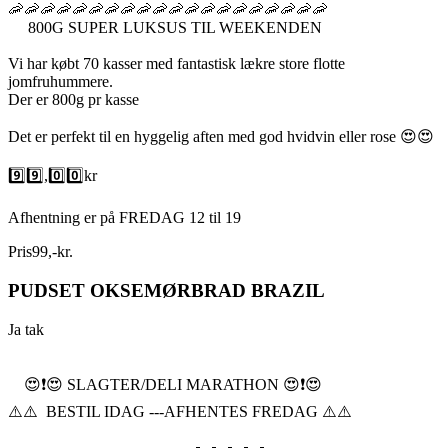
🦐🦐🦐🦐🦐🦐🦐🦐🦐🦐🦐🦐🦐🦐🦐🦐🦐🦐🦐🦐
800G SUPER LUKSUS TIL WEEKENDEN
Vi har købt 70 kasser med fantastisk lækre store flotte
jomfruhummere.
Der er 800g pr kasse
Det er perfekt til en hyggelig aften med god hvidvin eller rose 😍😍
9️⃣9️⃣,0️⃣0️⃣kr
Afhentning er på FREDAG 12 til 19
Pris
99
,
-
kr.
PUDSET OKSEMØRBRAD BRAZIL
Ja tak
😍❗️😍 SLAGTER/DELI MARATHON 😍❗️😍
⚠️⚠️ BESTIL IDAG ---AFHENTES FREDAG ⚠️⚠️