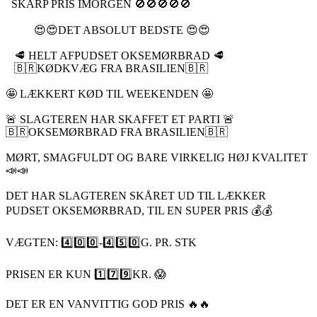
SKARP PRIS IMORGEN 🚫🚫🚫🚫🚫
😍😍DET ABSOLUT BEDSTE 😍😍
🥩 HELT AFPUDSET OKSEMØRBRAD 🥩
🇧🇷KØDKVÆG FRA BRASILIEN🇧🇷
🤩 LÆKKERT KØD TIL WEEKENDEN 🤩
🚨 SLAGTEREN HAR SKAFFET ET PARTI 🚨
🇧🇷OKSEMØRBRAD FRA BRASILIEN🇧🇷
MØRT, SMAGFULDT OG BARE VIRKELIG HØJ KVALITET
📣📣
DET HAR SLAGTEREN SKÅRET UD TIL LÆKKER
PUDSET OKSEMØRBRAD, TIL EN SUPER PRIS 💰💰
VÆGTEN: 4️⃣0️⃣0️⃣-4️⃣5️⃣0️⃣G. PR. STK
PRISEN ER KUN 1️⃣7️⃣9️⃣KR. 😱
DET ER EN VANVITTIG GOD PRIS 🔥🔥