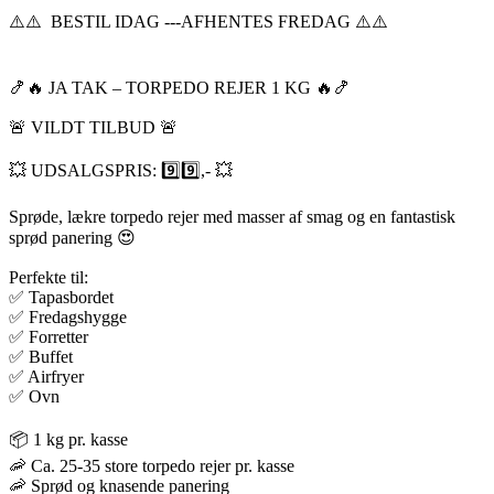
⚠️⚠️ BESTIL IDAG ---AFHENTES FREDAG ⚠️⚠️
🍤🔥 JA TAK – TORPEDO REJER 1 KG 🔥🍤
🚨 VILDT TILBUD 🚨
💥 UDSALGSPRIS: 9️⃣9️⃣,- 💥
Sprøde, lækre torpedo rejer med masser af smag og en fantastisk
sprød panering 😍
Perfekte til:
✅ Tapasbordet
✅ Fredagshygge
✅ Forretter
✅ Buffet
✅ Airfryer
✅ Ovn
📦 1 kg pr. kasse
🦐 Ca. 25-35 store torpedo rejer pr. kasse
🦐 Sprød og knasende panering