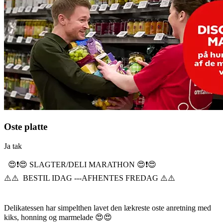
Oste platte
Ja tak
😍❗️😍 SLAGTER/DELI MARATHON 😍❗️😍
⚠️⚠️ BESTIL IDAG ---AFHENTES FREDAG ⚠️⚠️
Delikatessen har simpelthen lavet den lækreste oste anretning med
kiks, honning og marmelade 😍😍