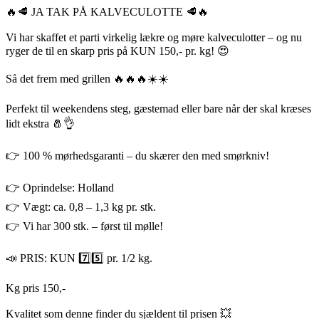
🔥🥩 JA TAK PÅ KALVECULOTTE 🥩🔥
Vi har skaffet et parti virkelig lækre og møre kalveculotter – og nu
ryger de til en skarp pris på KUN 150,- pr. kg! 😍
Så det frem med grillen 🔥🔥🔥☀️☀️
Perfekt til weekendens steg, gæstemad eller bare når der skal kræses
lidt ekstra 🧂👌
👉 100 % mørhedsgaranti – du skærer den med smørkniv!
👉 Oprindelse: Holland
👉 Vægt: ca. 0,8 – 1,3 kg pr. stk.
👉 Vi har 300 stk. – først til mølle!
📣 PRIS: KUN 7️⃣5️⃣ pr. 1/2 kg.
Kg pris 150,-
Kvalitet som denne finder du sjældent til prisen 💥