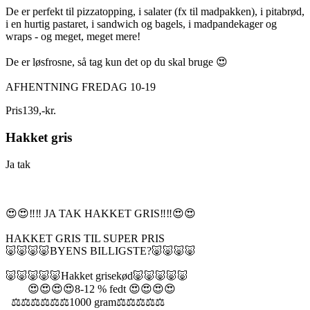
De er perfekt til pizzatopping, i salater (fx til madpakken), i pitabrød,
i en hurtig pastaret, i sandwich og bagels, i madpandekager og
wraps - og meget, meget mere!
De er løsfrosne, så tag kun det op du skal bruge 😍
AFHENTNING FREDAG 10-19
Pris
139
,
-
kr.
Hakket gris
Ja tak
😍😍‼️‼️ JA TAK HAKKET GRIS‼️‼️😍😍
HAKKET GRIS TIL SUPER PRIS
🐷🐷🐷🐷BYENS BILLIGSTE?🐷🐷🐷🐷
🐷🐷🐷🐷🐷Hakket grisekød🐷🐷🐷🐷🐷
😍😍😍😍8-12 % fedt 😍😍😍😍
⚖️⚖️⚖️⚖️⚖️⚖️1000 gram⚖️⚖️⚖️⚖️⚖️