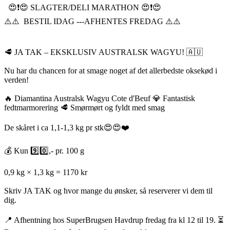
😍❗️😍 SLAGTER/DELI MARATHON 😍❗️😍
⚠️⚠️ BESTIL IDAG ---AFHENTES FREDAG ⚠️⚠️
🥩 JA TAK – EKSKLUSIV AUSTRALSK WAGYU! 🇦🇺
Nu har du chancen for at smage noget af det allerbedste oksekød i
verden!
🔥 Diamantina Australsk Wagyu Cote d'Beuf 💎 Fantastisk
fedtmarmorering 🥩 Smørmørt og fyldt med smag
De skåret i ca 1,1-1,3 kg pr stk😍😍❤️
💰 Kun 9️⃣0️⃣,- pr. 100 g
0,9 kg × 1,3 kg = 1170 kr
Skriv JA TAK og hvor mange du ønsker, så reserverer vi dem til
dig.
📍 Afhentning hos SuperBrugsen Havdrup fredag fra kl 12 til 19. ⏳