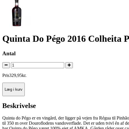
Quinta Do Pégo 2016 Colheita P
Antal
Pris
329
,
95
kr.
Læg i kurv
Beskrivelse
Quinta do Pégo er en vingård, der ligger på vejen fra Régua til Pinhã
til 350 m over Douroflodens vandoverflade. Det er uden tvivl én af
har Quinta do Pégo været 100% ejet af AMKA. Gården råder over ca. 33 