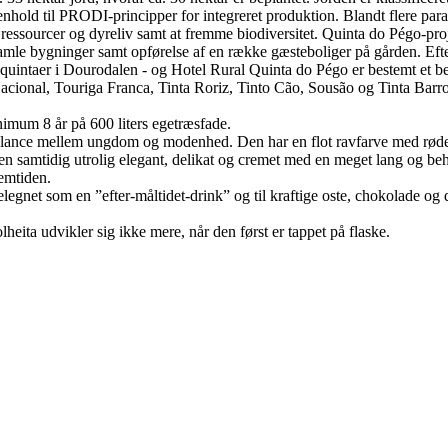
nhold til PRODI-principper for integreret produktion. Blandt flere para
ressourcer og dyreliv samt at fremme biodiversitet. Quinta do Pégo-proj
 gamle bygninger samt opførelse af en række gæsteboliger på gården. Ef
e quintaer i Dourodalen - og Hotel Rural Quinta do Pégo er bestemt et 
Nacional, Touriga Franca, Tinta Roriz, Tinto Cão, Sousão og Tinta Barr
inimum 8 år på 600 liters egetræsfade.
t balance mellem ungdom og modenhed. Den har en flot ravfarve med røde 
 men samtidig utrolig elegant, delikat og cremet med en meget lang og b
remtiden.
elegnet som en ”efter-måltidet-drink” og til kraftige oste, chokolade o
eita udvikler sig ikke mere, når den først er tappet på flaske.