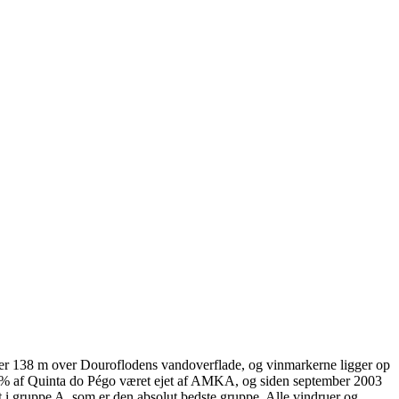
igger 138 m over Douroflodens vandoverflade, og vinmarkerne ligger op
 50% af Quinta do Pégo været ejet af AMKA, og siden september 2003
t i gruppe A, som er den absolut bedste gruppe. Alle vindruer og