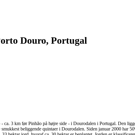
orto Douro, Portugal
o - ca. 3 km før Pinhão på højre side - i Dourodalen i Portugal. Den l
 de smukkest beliggende quintaer i Dourodalen. Siden januar 2000 har
hektar jord, hvoraf ca. 30 hektar er beplantet. Jorden er klassificere