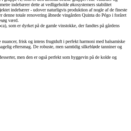
metre indebærer dette at vedligeholde økosystemers stabilitet
ektet indebærer - udover naturligvis produktion af nogle af de fineste
ter denne totale renovering åbnede vingården Quinta do Pégo i foråret
besøg værd.
oca), som er dyrket på de gamle vinstokke, der fandtes på gårdens
nuancer, frisk og intens frugtduft i perfekt harmoni med balsamiske
ehagelig eftersmag. De robuste, men samtidig silkebløde tanniner og
g desserter, men den er også perfekt som hyggevin på de kolde og