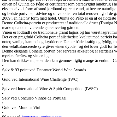
oliven på Quinta do Pégo er certificeret som bæredygtigt landbrug i he
eksempelvis i form af sund jordbund og rent vand, at bevare naturlige 
og bedste portvine, rødvine og olivenolie - en total renovering af de
2009 i en helt ny form med hotel. Quinta do Pégo er en af de flottest
Denne Colheita-portvin er produceret af traditionelle druer (Touriga 
marker, da de nuværende ejere overtog gården.
Vinen er fodtrådt i de traditionelle granit lagars og har været lagret m
Det er en pragtfuld Colheita port af allerbedste kvalitet med perfek
noter, vanilje, karamel og krydderier. Den er både kraftig og fyldig,
den velafbalancerede syre giver vinen dybde - og det lover godt for f
Denne elegante Colheita portvin bør serveres afkølet og er særdeles v
mørke efterårs- og vinterdage.
Den kan drikkes nu, eller den kan gemmes rigtig mange år endnu - Colh
•
Sølv & 93 point ved Decanter World Wine Awards
•
Guld ved International Wine Challenge (IWC)
•
Sølv ved International Wine & Spirit Competition (IWSC)
•
Sølv ved Concurso Vinhos de Portugal
•
Guld ved Mundus Vini
•
90 point på
http://www.spritnyt.com