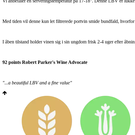
Vi anbefaler en serveringstemperatur på 17-18°. Denne LBV er lukket m
Med tiden vil denne kun let filtrerede portvin smide bundfald, hvorfor
I åben tilstand holder vinen sig i sin ungdom frisk 2-4 uger efter åbn
92 points Robert Parker's Wine Advocate
"...a beautiful LBV and a fine value"