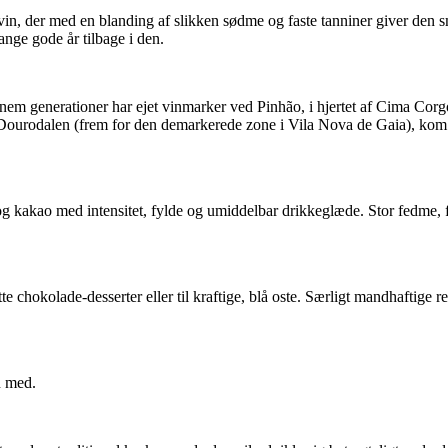
rtvin, der med en blanding af slikken sødme og faste tanniner giver de
ange gode år tilbage i den.
 generationer har ejet vinmarker ved Pinhão, i hjertet af Cima Corgo, 
 i Dourodalen (frem for den demarkerede zone i Vila Nova de Gaia), ko
g kakao med intensitet, fylde og umiddelbar drikkeglæde. Stor fedme, 
tte chokolade-desserter eller til kraftige, blå oste. Særligt mandhaftig
n med.