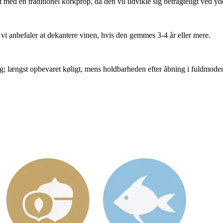
ed en traditionel korkprop, da den vil udvikle sig betragteligt ved yde
 vi anbefaler at dekantere vinen, hvis den gemmes 3-4 år eller mere.
ing; længst opbevaret køligt, mens holdbarheden efter åbning i fuldmoden