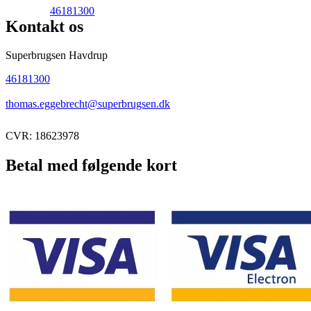
46181300
Kontakt os
Superbrugsen Havdrup
46181300
thomas.eggebrecht@superbrugsen.dk
CVR: 18623978
Betal med følgende kort