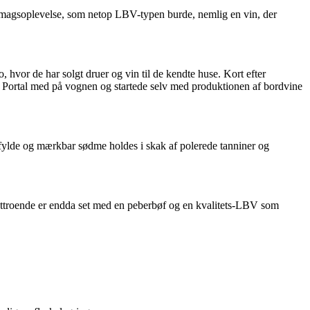
n smagsoplevelse, som netop LBV-typen burde, nemlig en vin, der
hvor de har solgt druer og vin til de kendte huse. Kort efter
m Portal med på vognen og startede selv med produktionen af bordvine
fylde og mærkbar sødme holdes i skak af polerede tanniner og
e rettroende er endda set med en peberbøf og en kvalitets-LBV som