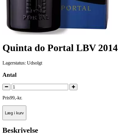
Quinta do Portal LBV 2014
Lagerstatus:
Udsolgt
Antal
Pris
99
,
-
kr.
Læg i kurv
Beskrivelse