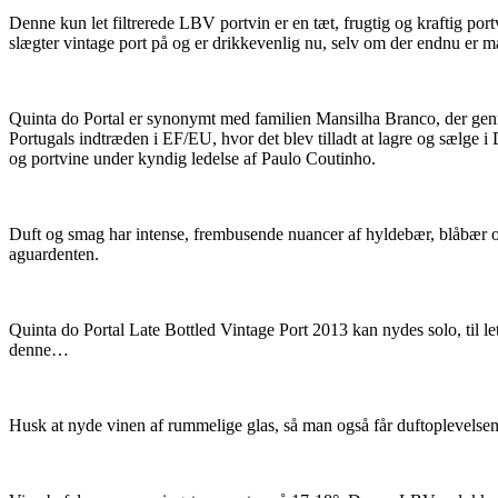
Denne kun let filtrerede LBV portvin er en tæt, frugtig og kraftig po
slægter vintage port på og er drikkevenlig nu, selv om der endnu er m
Quinta do Portal er synonymt med familien Mansilha Branco, der gennem
Portugals indtræden i EF/EU, hvor det blev tilladt at lagre og sælge
og portvine under kyndig ledelse af Paulo Coutinho.
Duft og smag har intense, frembusende nuancer af hyldebær, blåbær o
aguardenten.
Quinta do Portal Late Bottled Vintage Port 2013 kan nydes solo, til le
denne…
Husk at nyde vinen af rummelige glas, så man også får duftoplevelse