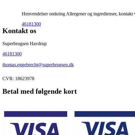
Henvendelser omkring Allergener og ingredienser, kontakt ve
46181300
Kontakt os
Superbrugsen Havdrup
46181300
thomas.eggebrecht@superbrugsen.dk
CVR: 18623978
Betal med følgende kort