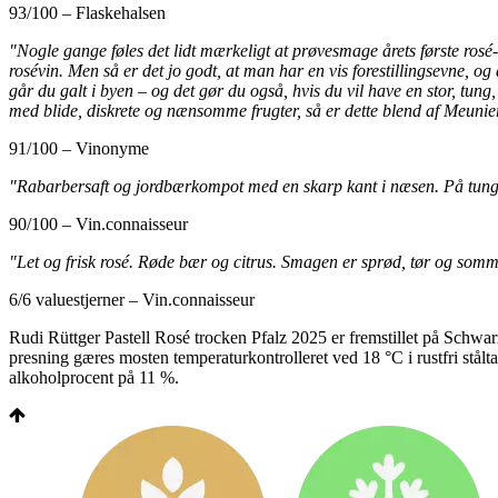
93/100 – Flaskehalsen
"Nogle gange føles det lidt mærkeligt at prøvesmage årets første rosé-v
rosévin. Men så er det jo godt, at man har en vis forestillingsevne, og 
går du galt i byen – og det gør du også, hvis du vil have en stor, tung,
med blide, diskrete og nænsomme frugter, så er dette blend af Meun
91/100 – Vinonyme
"Rabarbersaft og jordbærkompot med en skarp kant i næsen. På tungen 
90/100 – Vin.connaisseur
"Let og frisk rosé. Røde bær og citrus. Smagen er sprød, tør og somm
6/6 valuestjerner – Vin.connaisseur
Rudi Rüttger Pastell Rosé trocken Pfalz 2025 er fremstillet på Schw
presning gæres mosten temperaturkontrolleret ved 18 °C i rustfri stålt
alkoholprocent på 11 %.