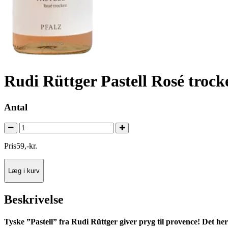
Rudi Rüttger Pastell Rosé trock
Antal
Pris
59
,
-
kr.
Læg i kurv
Beskrivelse
Tyske ”Pastell” fra Rudi Rüttger giver pryg til provence! Det her