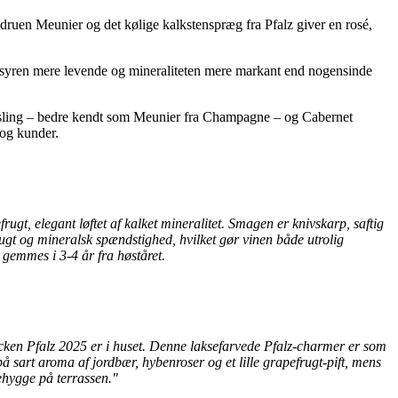
druen Meunier og det kølige kalkstenspræg fra Pfalz giver en rosé,
s, syren mere levende og mineraliteten mere markant end nogensinde
zriesling – bedre kendt som Meunier fra Champagne – og Cabernet
 og kunder.
rugt, elegant løftet af kalket mineralitet. Smagen er knivskarp, saftig
gt og mineralsk spændstighed, hvilket gør vinen både utrolig
gemmes i 3-4 år fra høståret.
trocken Pfalz 2025 er i huset. Denne laksefarvede Pfalz-charmer er som
å sart aroma af jordbær, hybenroser og et lille grapefrugt-pift, mens
dehygge på terrassen."