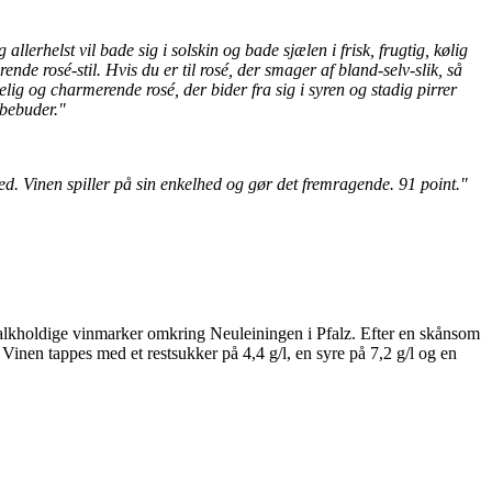
lerhelst vil bade sig i solskin og bade sjælen i frisk, frugtig, kølig
ende rosé-stil. Hvis du er til rosé, der smager af bland-selv-slik, så
gelig og charmerende rosé, der bider fra sig i syren og stadig pirrer
rbebuder."
d. Vinen spiller på sin enkelhed og gør det fremragende. 91 point."
kalkholdige vinmarker omkring Neuleiningen i Pfalz. Efter en skånsom
Vinen tappes med et restsukker på 4,4 g/l, en syre på 7,2 g/l og en