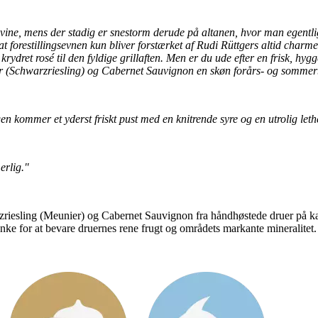
ine, mens der stadig er snestorm derude på altanen, hvor man egentlig al
at forestillingsevnen kun bliver forstærket af Rudi Rüttgers altid charmer
 krydret rosé til den fyldige grillaften. Men er du ude efter en frisk, hyg
ier (Schwarzriesling) og Cabernet Sauvignon en skøn forårs- og somme
kommer et yderst friskt pust med en knitrende syre og en utrolig lethe
erlig."
arzriesling (Meunier) og Cabernet Sauvignon fra håndhøstede druer på 
anke for at bevare druernes rene frugt og områdets markante mineralitet. 