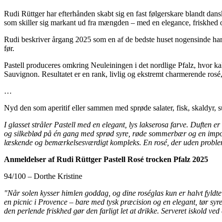
Rudi Rüttger har efterhånden skabt sig en fast følgerskare blandt da
som skiller sig markant ud fra mængden – med en elegance, friskhed
Rudi beskriver årgang 2025 som en af de bedste huset nogensinde har 
før.
Pastell produceres omkring Neuleiningen i det nordlige Pfalz, hvor k
Sauvignon. Resultatet er en rank, livlig og ekstremt charmerende rosé
…
Nyd den som aperitif eller sammen med sprøde salater, fisk, skaldyr, sus
I glasset stråler Pastell med en elegant, lys lakserosa farve. Duften e
og silkeblød på én gang med sprød syre, røde sommerbær og en impone
læskende og bemærkelsesværdigt kompleks. En rosé, der uden problemer
Anmeldelser af Rudi Rüttger Pastell Rosé trocken Pfalz 2025
94/100 – Dorthe Kristine
"Når solen kysser himlen goddag, og dine roséglas kun er halvt fyldte
en picnic i Provence – bare med tysk præcision og en elegant, tør syre
den perlende friskhed gør den farligt let at drikke. Serveret iskold ved