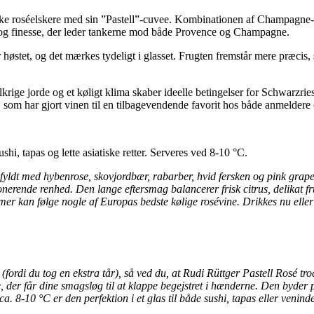
nske roséelskere med sin ”Pastell”-cuvee. Kombinationen af Champagne-
 og finesse, der leder tankerne mod både Provence og Champagne.
høstet, og det mærkes tydeligt i glasset. Frugten fremstår mere præci
alkrige jorde og et køligt klima skaber ideelle betingelser for Schwar
, som har gjort vinen til en tilbagevendende favorit hos både anmeldere
hi, tapas og lette asiatiske retter. Serveres ved 8-10 °C.
r fyldt med hybenrose, skovjordbær, rabarber, hvid fersken og pink grapef
rende renhed. Den lange eftersmag balancerer frisk citrus, delikat fru
 kan følge nogle af Europas bedste kølige rosévine. Drikkes nu eller 
 (fordi du tog en ekstra tår), så ved du, at Rudi Rüttger Pastell Rosé 
, der får dine smagsløg til at klappe begejstret i hænderne. Den byder p
 ca. 8-10 °C er den perfektion i et glas til både sushi, tapas eller venin