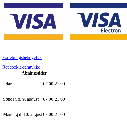
Forretningsbetingelser
Ret cookie-samtykke
Åbningstider
I dag
0
7
:
0
0
-
21
:
0
0
Søndag d. 9. august
0
7
:
0
0
-
21
:
0
0
Mandag d. 10. august
0
7
:
0
0
-
21
:
0
0