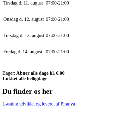
Tirsdag d. 11. august
0
7
:
0
0
-
21
:
0
0
Onsdag d. 12. august
0
7
:
0
0
-
21
:
0
0
Torsdag d. 13. august
0
7
:
0
0
-
21
:
0
0
Fredag d. 14. august
0
7
:
0
0
-
21
:
0
0
Bager:
Åbner alle dage kl. 6.00
Lukket alle helligdage
Du finder os her
Løsning udviklet og leveret af
Piranya