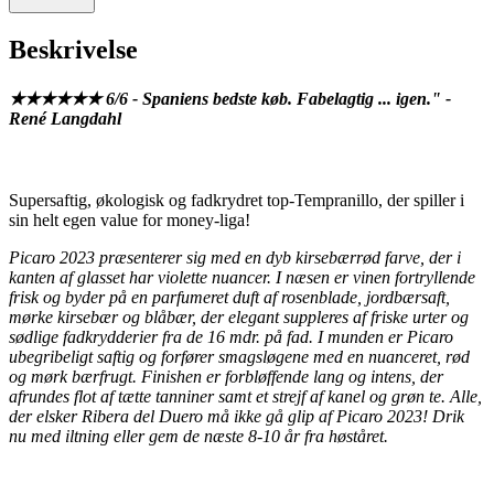
Beskrivelse
★★★★★★ 6/6 - Spaniens bedste køb. Fabelagtig ... igen." -
René Langdahl
Supersaftig, økologisk og fadkrydret top-Tempranillo, der spiller i
sin helt egen value for money-liga!
Picaro 2023 præsenterer sig med en dyb kirsebærrød farve, der i
kanten af glasset har violette nuancer. I næsen er vinen fortryllende
frisk og byder på en parfumeret duft af rosenblade, jordbærsaft,
mørke kirsebær og blåbær, der elegant suppleres af friske urter og
sødlige fadkrydderier fra de 16 mdr. på fad. I munden er Picaro
ubegribeligt saftig og forfører smagsløgene med en nuanceret, rød
og mørk bærfrugt. Finishen er forbløffende lang og intens, der
afrundes flot af tætte tanniner samt et strejf af kanel og grøn te. Alle,
der elsker Ribera del Duero må ikke gå glip af Picaro 2023! Drik
nu med iltning eller gem de næste 8-10 år fra høståret.