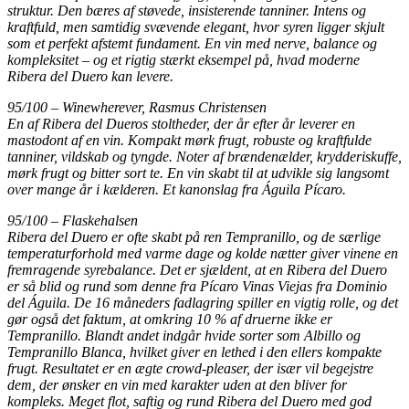
struktur. Den bæres af støvede, insisterende tanniner. Intens og
kraftfuld, men samtidig svævende elegant, hvor syren ligger skjult
som et perfekt afstemt fundament. En vin med nerve, balance og
kompleksitet – og et rigtig stærkt eksempel på, hvad moderne
Ribera del Duero kan levere.
95/100 – Winewherever, Rasmus Christensen
En af Ribera del Dueros stoltheder, der år efter år leverer en
mastodont af en vin. Kompakt mørk frugt, robuste og kraftfulde
tanniner, vildskab og tyngde. Noter af brændenælder, krydderiskuffe,
mørk frugt og bitter sort te. En vin skabt til at udvikle sig langsomt
over mange år i kælderen. Et kanonslag fra Águila Pícaro.
95/100 – Flaskehalsen
Ribera del Duero er ofte skabt på ren Tempranillo, og de særlige
temperaturforhold med varme dage og kolde nætter giver vinene en
fremragende syrebalance. Det er sjældent, at en Ribera del Duero
er så blid og rund som denne fra Pícaro Vinas Viejas fra Dominio
del Águila. De 16 måneders fadlagring spiller en vigtig rolle, og det
gør også det faktum, at omkring 10 % af druerne ikke er
Tempranillo. Blandt andet indgår hvide sorter som Albillo og
Tempranillo Blanca, hvilket giver en lethed i den ellers kompakte
frugt. Resultatet er en ægte crowd-pleaser, der især vil begejstre
dem, der ønsker en vin med karakter uden at den bliver for
kompleks. Meget flot, saftig og rund Ribera del Duero med god