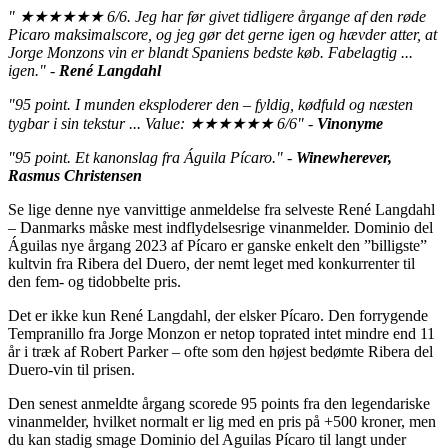
"
★★★★★★
6/6. Jeg har før givet tidligere årgange af den røde
Picaro maksimalscore, og jeg gør det gerne igen og hævder atter, at
Jorge Monzons vin er blandt Spaniens bedste køb. Fabelagtig ...
igen." -
René Langdahl
"95 point. I munden eksploderer den – fyldig, kødfuld og næsten
tygbar i sin tekstur ... Value:
★★★★★★
6/6" -
Vinonyme
"95 point. Et kanonslag fra Águila Pícaro." -
Winewherever,
Rasmus Christensen
Se lige denne nye vanvittige anmeldelse fra selveste René Langdahl
– Danmarks måske mest indflydelsesrige vinanmelder. Dominio del
Águilas nye årgang 2023 af Pícaro er ganske enkelt den ”billigste”
kultvin fra Ribera del Duero, der nemt leget med konkurrenter til
den fem- og tidobbelte pris.
Det er ikke kun René Langdahl, der elsker Pícaro. Den forrygende
Tempranillo fra Jorge Monzon er netop toprated intet mindre end 11
år i træk af Robert Parker – ofte som den højest bedømte Ribera del
Duero-vin til prisen.
Den senest anmeldte årgang scorede 95 points fra den legendariske
vinanmelder, hvilket normalt er lig med en pris på +500 kroner, men
du kan stadig smage Dominio del Aguilas Pícaro til langt under