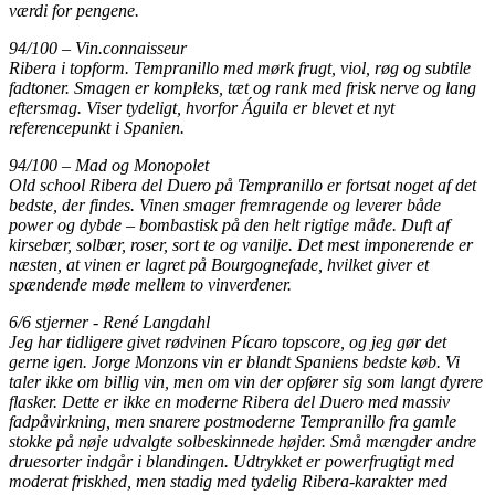
værdi for pengene.
94/100 – Vin.connaisseur
Ribera i topform. Tempranillo med mørk frugt, viol, røg og subtile
fadtoner. Smagen er kompleks, tæt og rank med frisk nerve og lang
eftersmag. Viser tydeligt, hvorfor Águila er blevet et nyt
referencepunkt i Spanien.
94/100 – Mad og Monopolet
Old school Ribera del Duero på Tempranillo er fortsat noget af det
bedste, der findes. Vinen smager fremragende og leverer både
power og dybde – bombastisk på den helt rigtige måde. Duft af
kirsebær, solbær, roser, sort te og vanilje. Det mest imponerende er
næsten, at vinen er lagret på Bourgognefade, hvilket giver et
spændende møde mellem to vinverdener.
6/6 stjerner - René Langdahl
Jeg har tidligere givet rødvinen Pícaro topscore, og jeg gør det
gerne igen. Jorge Monzons vin er blandt Spaniens bedste køb. Vi
taler ikke om billig vin, men om vin der opfører sig som langt dyrere
flasker. Dette er ikke en moderne Ribera del Duero med massiv
fadpåvirkning, men snarere postmoderne Tempranillo fra gamle
stokke på nøje udvalgte solbeskinnede højder. Små mængder andre
druesorter indgår i blandingen. Udtrykket er powerfrugtigt med
moderat friskhed, men stadig med tydelig Ribera-karakter med