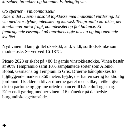
kirsebær, brombær og blomme. Fabelagtig vin.
6/6 stjerner - Vin.connaisseur
Ribera del Duero i absolut topklasse med maksimal vurdering. En
vin med stor dybde, intensitet og klassisk Tempranillo-karakter, der
kombinerer mørk frugt, kompleksitet og flot balance. Et
fremragende eksempel på områdets høje niveau og imponerende
kvalitet.
Nyd vinen til lam, grillet oksekød, and, vildt, sortfodsskinke samt
modne oste. Servér ved 16-18°C.
Picaro 2023 er skabt på +80 år gamle vinstokkestokke. Vinen består
af 90% Tempranillo samt 10% samplantede sorter som Albillo,
Bobal, Garnacha og Tempranillo Gris. Druerne håndplukkes fra
højtliggende marker i 860 meters højde, der har en særlig kalkholdig
jordbund. I kælderen bliver druerne gæret med stilke, hvilket giver
ekstra parfume og grønne urtede nuancer til både duft og smag.
Efter endt gæring modner vinen i 16 måneder på de bedste
burgundiske egetræsfade.