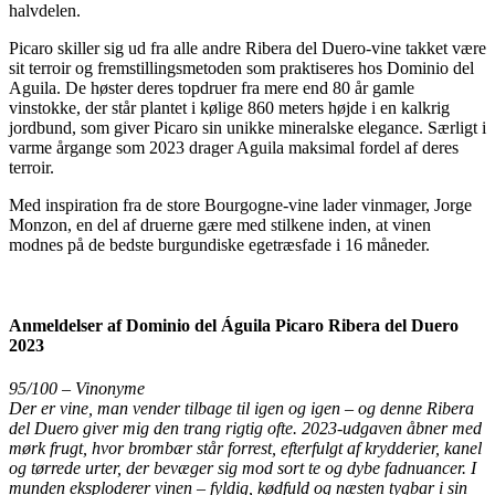
halvdelen.
Picaro skiller sig ud fra alle andre Ribera del Duero-vine takket være
sit terroir og fremstillingsmetoden som praktiseres hos Dominio del
Aguila. De høster deres topdruer fra mere end 80 år gamle
vinstokke, der står plantet i kølige 860 meters højde i en kalkrig
jordbund, som giver Picaro sin unikke mineralske elegance. Særligt i
varme årgange som 2023 drager Aguila maksimal fordel af deres
terroir.
Med inspiration fra de store Bourgogne-vine lader vinmager, Jorge
Monzon, en del af druerne gære med stilkene inden, at vinen
modnes på de bedste burgundiske egetræsfade i 16 måneder.
Anmeldelser af Dominio del Águila Picaro Ribera del Duero
2023
95/100 – Vinonyme
Der er vine, man vender tilbage til igen og igen – og denne Ribera
del Duero giver mig den trang rigtig ofte. 2023-udgaven åbner med
mørk frugt, hvor brombær står forrest, efterfulgt af krydderier, kanel
og tørrede urter, der bevæger sig mod sort te og dybe fadnuancer. I
munden eksploderer vinen – fyldig, kødfuld og næsten tygbar i sin