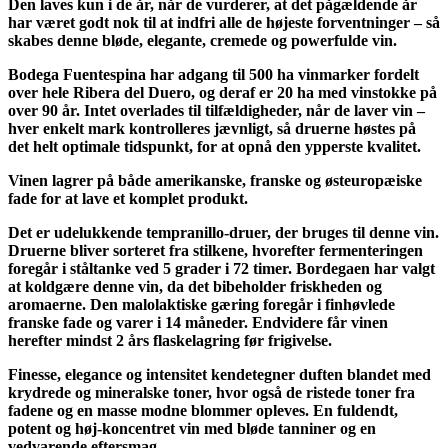
Den laves kun i de år, når de vurderer, at det pågældende år
har været godt nok til at indfri alle de højeste forventninger – så
skabes denne bløde, elegante, cremede og powerfulde vin.
Bodega Fuentespina har adgang til 500 ha vinmarker fordelt
over hele Ribera del Duero, og deraf er 20 ha med vinstokke på
over 90 år. Intet overlades til tilfældigheder, når de laver vin –
hver enkelt mark kontrolleres jævnligt, så druerne høstes på
det helt optimale tidspunkt, for at opnå den ypperste kvalitet.
Vinen lagrer på både amerikanske, franske og østeuropæiske
fade for at lave et komplet produkt.
Det er udelukkende tempranillo-druer, der bruges til denne vin.
Druerne bliver sorteret fra stilkene, hvorefter fermenteringen
foregår i ståltanke ved 5 grader i 72 timer. Bordegaen har valgt
at koldgære denne vin, da det bibeholder friskheden og
aromaerne. Den malolaktiske gæring foregår i finhøvlede
franske fade og varer i 14 måneder. Endvidere får vinen
herefter mindst 2 års flaskelagring før frigivelse.
Finesse, elegance og intensitet kendetegner duften blandet med
krydrede og mineralske toner, hvor også de ristede toner fra
fadene og en masse modne blommer opleves. En fuldendt,
potent og høj-koncentret vin med bløde tanniner og en
vedvarende eftersmag.