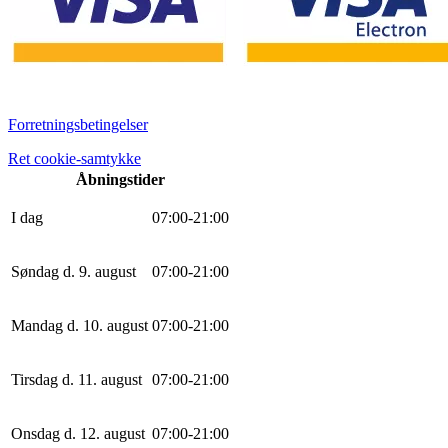
Forretningsbetingelser
Ret cookie-samtykke
Åbningstider
I dag
0
7
:
0
0
-
21
:
0
0
Søndag d. 9. august
0
7
:
0
0
-
21
:
0
0
Mandag d. 10. august
0
7
:
0
0
-
21
:
0
0
Tirsdag d. 11. august
0
7
:
0
0
-
21
:
0
0
Onsdag d. 12. august
0
7
:
0
0
-
21
:
0
0