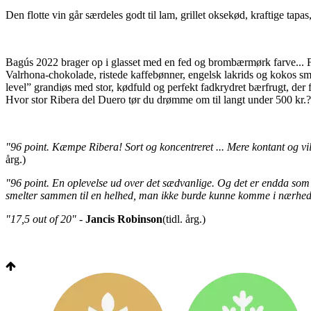
Den flotte vin går særdeles godt til lam, grillet oksekød, kraftige ta
Bagús 2022 brager op i glasset med en fed og brombærmørk farve... Fr
Valrhona-chokolade, ristede kaffebønner, engelsk lakrids og kokos s
level” grandiøs med stor, kødfuld og perfekt fadkrydret bærfrugt, der f
Hvor stor Ribera del Duero tør du drømme om til langt under 500 kr.?!
"96 point. Kæmpe Ribera! Sort og koncentreret ... Mere kontant og vil
årg.)
"96 point. En oplevelse ud over det sædvanlige. Og det er endda som om
smelter sammen til en helhed, man ikke burde kunne komme i nærheden 
"17,5 out of 20"
-
Jancis Robinson
(tidl. årg.)