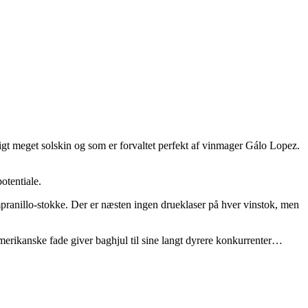
igt meget solskin og som er forvaltet perfekt af vinmager Gálo Lopez.
otentiale.
pranillo-stokke. Der er næsten ingen drueklaser på hver vinstok, men
erikanske fade giver baghjul til sine langt dyrere konkurrenter…