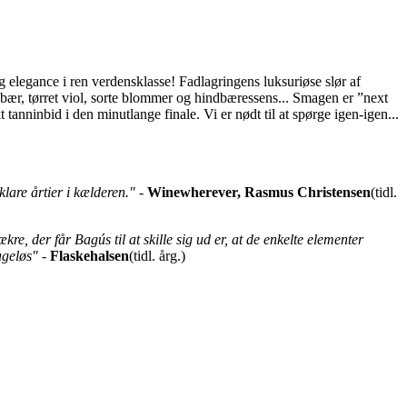
 elegance i ren verdensklasse! Fadlagringens luksuriøse slør af
ær, tørret viol, sorte blommer og hindbæressens... Smagen er ”next
tanninbid i den minutlange finale. Vi er nødt til at spørge igen-igen...
lare årtier i kælderen."
-
Winewherever, Rasmus Christensen
(tidl.
, der får Bagús til at skille sig ud er, at de enkelte elementer
ageløs"
-
Flaskehalsen
(tidl. årg.)