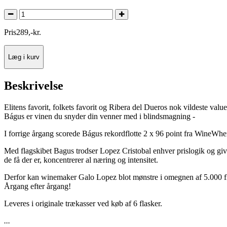
Pris
289
,
-
kr.
Læg i kurv
Beskrivelse
Elitens favorit, folkets favorit og Ribera del Dueros nok vildeste va
Bágus er vinen du snyder din venner med i blindsmagning -
I forrige årgang scorede Bágus rekordflotte 2 x 96 point fra WineWher
Med flagskibet Bagus trodser Lopez Cristobal enhver prislogik og giv
de få der er, koncentrerer al næring og intensitet.
Derfor kan winemaker Galo Lopez blot mønstre i omegnen af 5.000 fla
Årgang efter årgang!
Leveres i originale trækasser ved køb af 6 flasker.
...