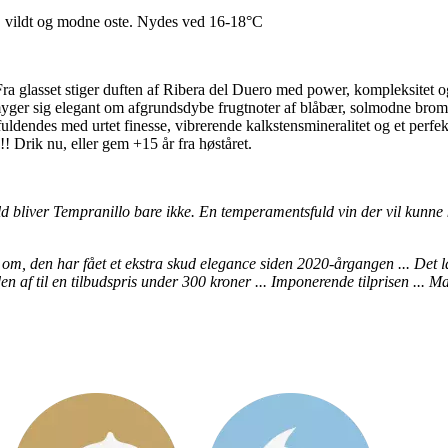
pas, vildt og modne oste. Nydes ved 16-18°C
a glasset stiger duften af Ribera del Duero med power, kompleksitet og
myger sig elegant om afgrundsdybe frugtnoter af blåbær, solmodne bromb
uldendes med urtet finesse, vibrerende kalkstensmineralitet og et perfekt 
! Drik nu, eller gem +15 år fra høståret.
d bliver Tempranillo bare ikke. En temperamentsfuld vin der vil kunne k
, den har fået et ekstra skud elegance siden 2020-årgangen ... Det lækre
af til en tilbudspris under 300 kroner ... Imponerende tilprisen ... M