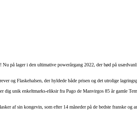
lue! Nu på lager i den ultimative powerårgang 2022, der bød på usædvanl
ever og Flaskehalsen, der hyldede både prisen og det utrolige lagringsp
er dig unik enkeltmarks-eliksir fra Pago de Manvirgos 85 år gamle Tem
sker af sin kongevin, som efter 14 måneder på de bedste franske og am