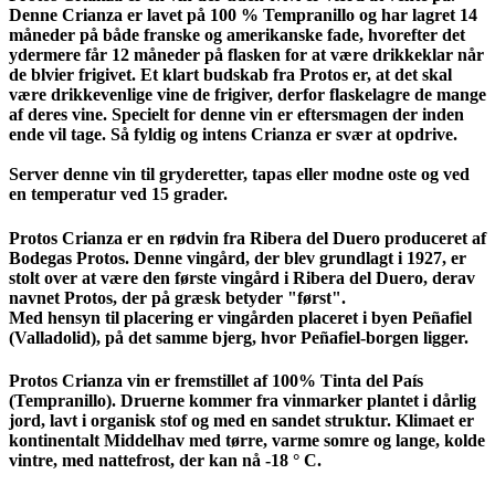
Denne Crianza er lavet på 100 % Tempranillo og har lagret 14
måneder på både franske og amerikanske fade, hvorefter det
ydermere får 12 måneder på flasken for at være drikkeklar når
de blvier frigivet. Et klart budskab fra Protos er, at det skal
være drikkevenlige vine de frigiver, derfor flaskelagre de mange
af deres vine. Specielt for denne vin er eftersmagen der inden
ende vil tage. Så fyldig og intens Crianza er svær at opdrive.
Server denne vin til gryderetter, tapas eller modne oste og ved
en temperatur ved 15 grader.
Protos Crianza er en rødvin fra Ribera del Duero produceret af
Bodegas Protos. Denne vingård, der blev grundlagt i 1927, er
stolt over at være den første vingård i Ribera del Duero, derav
navnet Protos, der på græsk betyder "først".
Med hensyn til placering er vingården placeret i byen Peñafiel
(Valladolid), på det samme bjerg, hvor Peñafiel-borgen ligger.
Protos Crianza vin er fremstillet af 100% Tinta del País
(Tempranillo). Druerne kommer fra vinmarker plantet i dårlig
jord, lavt i organisk stof og med en sandet struktur. Klimaet er
kontinentalt Middelhav med tørre, varme somre og lange, kolde
vintre, med nattefrost, der kan nå -18 ° C.