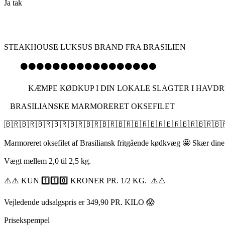
Ja tak
STEAKHOUSE LUKSUS BRAND FRA BRASILIEN
⚫️⚫️⚫️⚫️⚫️⚫️⚫️⚫️⚫️⚫️⚫️⚫️⚫️⚫️⚫️⚫️⚫️
KÆMPE KØDKUP I DIN LOKALE SLAGTER I HAVDRUP
BRASILIANSKE MARMORERET OKSEFILET
🇧🇷🇧🇷🇧🇷🇧🇷🇧🇷🇧🇷🇧🇷🇧🇷🇧🇷🇧🇷🇧🇷🇧🇷🇧🇷🇧
Marmoreret oksefilet af Brasiliansk fritgående kødkvæg 🤩 Skær din
Vægt mellem 2,0 til 2,5 kg.
⚠️⚠️ KUN 1️⃣1️⃣0️⃣ KRONER PR. 1/2 KG. ⚠️⚠️
Vejledende udsalgspris er 349,90 PR. KILO 😱
Prisekspempel