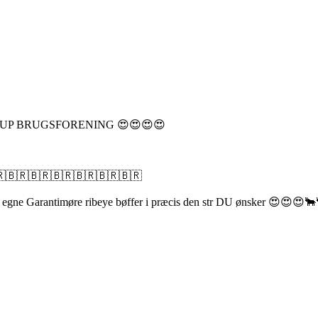
 BRUGSFORENING 😍😍😍😍
🇧🇷🇧🇷🇧🇷🇧🇷🇧🇷🇧🇷
e egne Garantimøre ribeye bøffer i præcis den str DU ønsker 😍😍😍