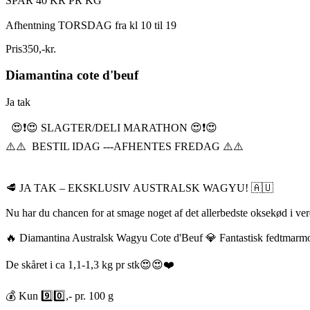
SPAR 40 KR PR KG
Afhentning TORSDAG fra kl 10 til 19
Pris
350
,
-
kr.
Diamantina cote d'beuf
Ja tak
😍❗️😍 SLAGTER/DELI MARATHON 😍❗️😍
⚠️⚠️ BESTIL IDAG ---AFHENTES FREDAG ⚠️⚠️
🥩 JA TAK – EKSKLUSIV AUSTRALSK WAGYU! 🇦🇺
Nu har du chancen for at smage noget af det allerbedste oksekød i ve
🔥 Diamantina Australsk Wagyu Cote d'Beuf 💎 Fantastisk fedtmarm
De skåret i ca 1,1-1,3 kg pr stk😍😍❤️
💰 Kun 9️⃣0️⃣,- pr. 100 g