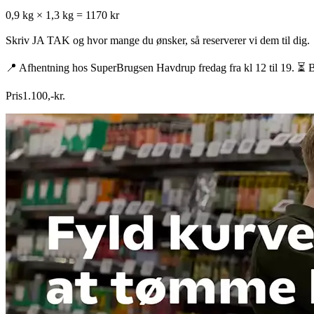
0,9 kg × 1,3 kg = 1170 kr
Skriv JA TAK og hvor mange du ønsker, så reserverer vi dem til dig.
📍 Afhentning hos SuperBrugsen Havdrup fredag fra kl 12 til 19. ⏳ B
Pris
1.100
,
-
kr.