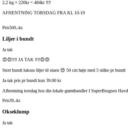
2,2 kg × 220kr = 484kr ‼️‼️
AFHENTNING TORSDAG FRA KL 10-19
Pris
500
,
-
kr.
Liljer i bundt
Ja tak
😍😍‼️‼️ JA TAK ‼️‼️😍😍
Stort bundt luksus liljer til stuen 😍 50 cm høje med 5 stilke pr bundt
Ja-tak pris pr bundt kun 39.00 kr
Afhentning torsdag hos din lokale grønthandler I SuperBrugsen Hav
Pris
39
,
-
kr.
Okseklump
Ja tak