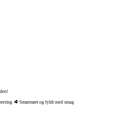
rden!
orering 🥩 Smørmørt og fyldt med smag