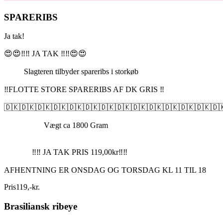
SPARERIBS
Ja tak!
😍😍‼️‼️ JA TAK ‼️‼️😍😍
Slagteren tilbyder spareribs i storkøb
‼️FLOTTE STORE SPARERIBS AF DK GRIS ‼️
🇩🇰🇩🇰🇩🇰🇩🇰🇩🇰🇩🇰🇩🇰🇩🇰🇩🇰🇩🇰🇩🇰🇩🇰🇩🇰🇩
Vægt ca 1800 Gram
‼️‼️ JA TAK PRIS 119,00kr‼️‼️
AFHENTNING ER ONSDAG OG TORSDAG KL 11 TIL 18
Pris
119
,
-
kr.
Brasiliansk ribeye