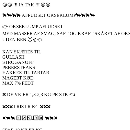
😍😍‼️‼️ JA TAK ‼️‼️😍😍
🐂🐂🐂🐂 AFPUDSET OKSEKLUMP🐂🐂🐂🐂
👉 OKSEKLUMP AFPUDSET
MED MASSER AF SMAG, SAFT OG KRAFT SKÅRET AF O
UDEN BEN 🥇🥇👈
KAN SKÆRES TIL
GULLASH
STROGANOFF
PEBERSTEAKS
HAKKES TIL TARTAR
MAGERT KØD
MAX 7% FEDT
❌ DE VEJER 1,8-2,3 KG PR STK 👈
❌❌❌ PRIS PR KG ❌❌❌
❌🐂🐂 1️⃣2️⃣9️⃣,9️⃣0️⃣ 🐂🐂❌