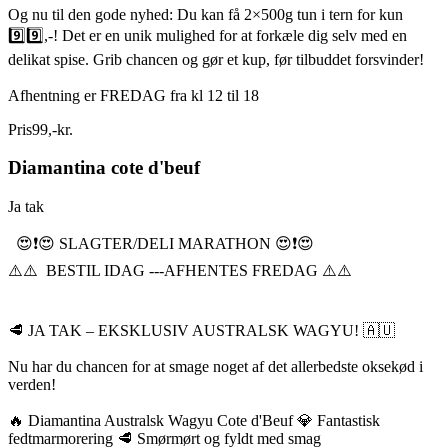
Og nu til den gode nyhed: Du kan få 2×500g tun i tern for kun
9️⃣9️⃣,-! Det er en unik mulighed for at forkæle dig selv med en
delikat spise. Grib chancen og gør et kup, før tilbuddet forsvinder!
Afhentning er FREDAG fra kl 12 til 18
Pris
99
,
-
kr.
Diamantina cote d'beuf
Ja tak
😍❗️😍 SLAGTER/DELI MARATHON 😍❗️😍
⚠️⚠️ BESTIL IDAG ---AFHENTES FREDAG ⚠️⚠️
🥩 JA TAK – EKSKLUSIV AUSTRALSK WAGYU! 🇦🇺
Nu har du chancen for at smage noget af det allerbedste oksekød i
verden!
🔥 Diamantina Australsk Wagyu Cote d'Beuf 💎 Fantastisk
fedtmarmorering 🥩 Smørmørt og fyldt med smag