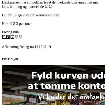
Delikatessen har simpelthen lavet den lækreste oste anretning med
kiks, honning og marmelade 😍😍
Du får 5 slags oste fra Wernersson oste
Nok til 2-3 personer
Fredag kun
1️⃣9️⃣9️⃣😊😊
Afhentning fredag fra kl 12 til 19
Pris
199
,
-
kr.