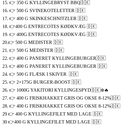
15. 👉 350 G KYLLINGEBRYST BBQ🇩🇰
16. 👉 500 G SVINEKOTELETTER 🇩🇰
17. 👉 400 G SKINKESCHNITZLER 🇩🇰
18. 👉400 G ENTRECOTES KØDKVÆG 🇩🇰
19. 👉 400G ENTRECOTES KØDKVÆG 🇩🇰
20.👉 500 G MEDISTER 🇩🇰
21. 👉 500 G MEDISTER 🇩🇰
22. 👉 400 G PANERET KYLLINGEBURGER🇩🇰
23. 👉 400 G PANERET KYLLINGEBURGER 🇩🇰
24. 👉 500 G FLÆSK I SKIVER 🇩🇰
25. 👉 2×175G BURGER-BOOST 🇩🇰
26. 👉 1000G YAKITORI KYLLINGESPYD🇩🇰❄️🔥
27. 👉 400 G FRISKHAKKET GRIS OG OKSE 8-12%🇩🇰
28. 👉 400 G FRISKHAKKET GRIS OG OKSE 8-12%🇩🇰
29 👉 400 G KYLLINGEFILET MED LAGE 🇩🇰
30 👉400 G KYLLINGEFILET MED LAGE 🇩🇰