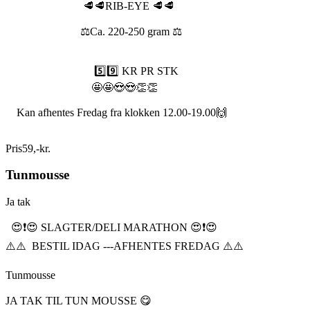
🥩🥩RIB-EYE 🥩🥩
⚖️Ca. 220-250 gram ⚖️
5️⃣9️⃣ KR PR STK
🤩🤩😍😍👏👏
Kan afhentes Fredag fra klokken 12.00-19.00🙌
Pris
59
,
-
kr.
Tunmousse
Ja tak
😍❗️😍 SLAGTER/DELI MARATHON 😍❗️😍
⚠️⚠️ BESTIL IDAG ---AFHENTES FREDAG ⚠️⚠️
Tunmousse
JA TAK TIL TUN MOUSSE 😋