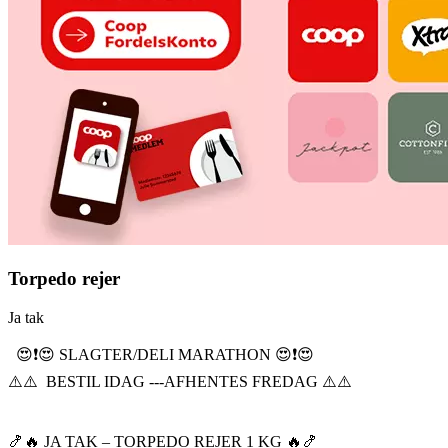
Torpedo rejer
Ja tak
😍❗️😍 SLAGTER/DELI MARATHON 😍❗️😍
⚠️⚠️ BESTIL IDAG ---AFHENTES FREDAG ⚠️⚠️
🍤🔥 JA TAK – TORPEDO REJER 1 KG 🔥🍤