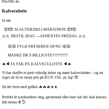
Pris
169
,
-
kr.
Kalveculotte
Ja tak
😍❗️😍 SLAGTER/DELI MARATHON 😍❗️😍
⚠️⚠️ BESTIL IDAG ---AFHENTES FREDAG ⚠️⚠️
😜😜 FYLD FRYSEREN OP NU 😜😜
MÅSKE DK'S BILLIGSTE?????????
🔥🥩 JA TAK PÅ KALVECULOTTE 🥩🔥
Vi har skaffet et parti virkelig lækre og møre kalveculotter – og nu
ryger de til en skarp pris på KUN 150,- pr. kg! 😍
Så det frem med grillen 🔥🔥🔥☀️☀️
Perfekt til weekendens steg, gæstemad eller bare når der skal kræses
lidt ekstra 🧂👌