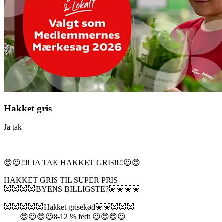
Hakket gris
Ja tak
😍😍‼️‼️ JA TAK HAKKET GRIS‼️‼️😍😍
HAKKET GRIS TIL SUPER PRIS
🐷🐷🐷🐷BYENS BILLIGSTE?🐷🐷🐷🐷
🐷🐷🐷🐷🐷Hakket grisekød🐷🐷🐷🐷🐷
😍😍😍😍8-12 % fedt 😍😍😍😍