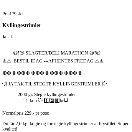
Pris
179
,
-
kr.
Kyllingestrimler
Ja tak
😍❗️😍 SLAGTER/DELI MARATHON 😍❗️😍
⚠️⚠️ BESTIL IDAG ---AFHENTES FREDAG ⚠️⚠️
🛑🛑🛑🛑🛑🛑🛑🛑🛑🛑🛑🛑🛑🛑🛑🛑🛑
💥 JA TAK TIL STEGTE KYLLINGESTRIMLER 💥
2000 gr. Stegte kyllingestrimler
Til kun 💥 1️⃣2️⃣9️⃣kr💥
Normalpris 229,- pr pose
Du får 2,0 kg. kogte og forstegte kyllingestrimler af brystfilet. Super
kvalitet!