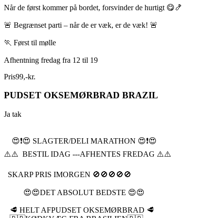
Når de først kommer på bordet, forsvinder de hurtigt 😋🍤
🚨 Begrænset parti – når de er væk, er de væk! 🚨
🏃 Først til mølle
Afhentning fredag fra 12 til 19
Pris
99
,
-
kr.
PUDSET OKSEMØRBRAD BRAZIL
Ja tak
😍❗️😍 SLAGTER/DELI MARATHON 😍❗️😍
⚠️⚠️ BESTIL IDAG ---AFHENTES FREDAG ⚠️⚠️
SKARP PRIS IMORGEN 🚫🚫🚫🚫🚫
😍😍DET ABSOLUT BEDSTE 😍😍
🥩 HELT AFPUDSET OKSEMØRBRAD 🥩