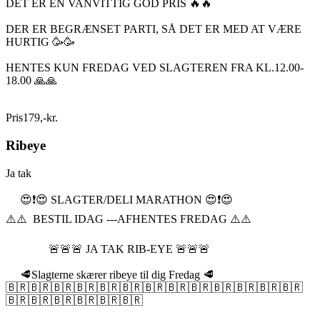
DET ER EN VANVITTIG GOD PRIS 🔥🔥
DER ER BEGRÆNSET PARTI, SÅ DET ER MED AT VÆRE
HURTIG 🥳🥳
HENTES KUN FREDAG VED SLAGTEREN FRA KL.12.00-
18.00 🙏🙏
Pris
179
,
-
kr.
Ribeye
Ja tak
😍❗️😍 SLAGTER/DELI MARATHON 😍❗️😍
⚠️⚠️ BESTIL IDAG ---AFHENTES FREDAG ⚠️⚠️
🚨🚨🚨 JA TAK RIB-EYE 🚨🚨🚨
🥩Slagterne skærer ribeye til dig Fredag 🥩
🇧🇷🇧🇷🇧🇷🇧🇷🇧🇷🇧🇷🇧🇷🇧🇷🇧🇷🇧🇷🇧🇷🇧🇷🇧🇷
🇧🇷🇧🇷🇧🇷🇧🇷🇧🇷🇧🇷