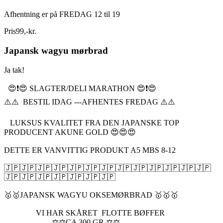
Afhentning er på FREDAG 12 til 19
Pris
99
,
-
kr.
Japansk wagyu mørbrad
Ja tak!
😍❗️😍 SLAGTER/DELI MARATHON 😍❗️😍
⚠️⚠️ BESTIL IDAG ---AFHENTES FREDAG ⚠️⚠️
LUKSUS KVALITET FRA DEN JAPANSKE TOP
PRODUCENT AKUNE GOLD 😍😍😍
DETTE ER VANVITTIG PRODUKT A5 MBS 8-12
🇯🇵🇯🇵🇯🇵🇯🇵🇯🇵🇯🇵🇯🇵🇯🇵🇯🇵🇯🇵🇯🇵🇯🇵🇯🇵
🇯🇵🇯🇵🇯🇵🇯🇵🇯🇵🇯🇵🇯🇵
🥇🥇JAPANSK WAGYU OKSEMØRBRAD 🥇🥇🥇
VI HAR SKÅRET FLOTTE BØFFER
⚖️⚖️CA 300 GR ⚖️⚖️