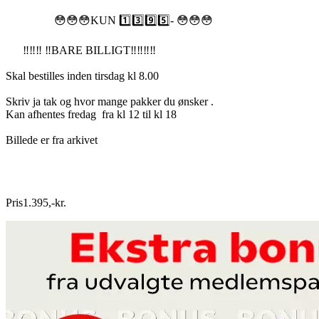
😳😳😳KUN 1️⃣3️⃣9️⃣5️⃣- 😳😳😳
‼️‼️‼️ ‼️BARE BILLIGT‼️‼️‼️‼️
Skal bestilles inden tirsdag kl 8.00
Skriv ja tak og hvor mange pakker du ønsker .
Kan afhentes fredag fra kl 12 til kl 18
Billede er fra arkivet
Pris
1.395
,
-
kr.