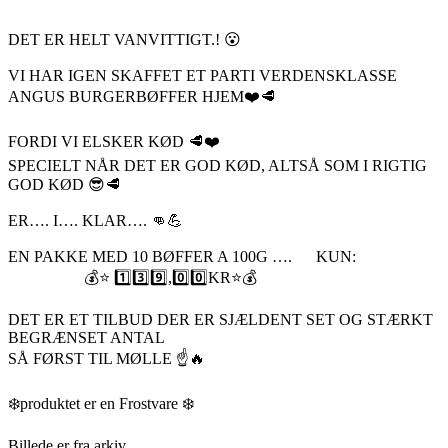
DET ER HELT VANVITTIGT.! 😮
VI HAR IGEN SKAFFET ET PARTI VERDENSKLASSE
ANGUS BURGERBØFFER HJEM❤️🥩
FORDI VI ELSKER KØD 🥩❤️
SPECIELT NÅR DET ER GOD KØD, ALTSÅ SOM I RIGTIG
GOD KØD 😎🥩
ER…. I…. KLAR…. 👊💪
EN PAKKE MED 10 BØFFER A 100G …. KUN:
💰⭐️ 1️⃣3️⃣9️⃣,0️⃣0️⃣KR⭐️💰
DET ER ET TILBUD DER ER SJÆLDENT SET OG STÆRKT
BEGRÆNSET ANTAL
SÅ FØRST TIL MØLLE ☝️🔥
❄️produktet er en Frostvare ❄️
Billede er fra arkiv