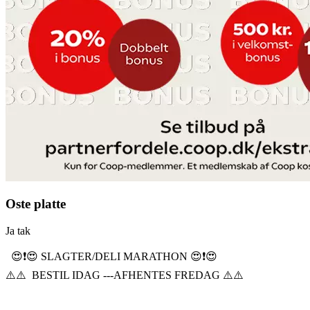
Oste platte
Ja tak
😍❗️😍 SLAGTER/DELI MARATHON 😍❗️😍
⚠️⚠️ BESTIL IDAG ---AFHENTES FREDAG ⚠️⚠️