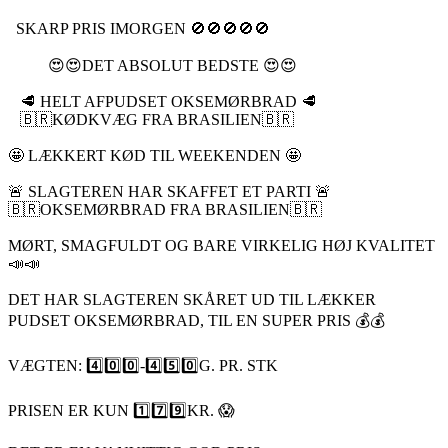
SKARP PRIS IMORGEN 🚫🚫🚫🚫🚫
😍😍DET ABSOLUT BEDSTE 😍😍
🥩 HELT AFPUDSET OKSEMØRBRAD 🥩
🇧🇷KØDKVÆG FRA BRASILIEN🇧🇷
🤩 LÆKKERT KØD TIL WEEKENDEN 🤩
🚨 SLAGTEREN HAR SKAFFET ET PARTI 🚨
🇧🇷OKSEMØRBRAD FRA BRASILIEN🇧🇷
MØRT, SMAGFULDT OG BARE VIRKELIG HØJ KVALITET
📣📣
DET HAR SLAGTEREN SKÅRET UD TIL LÆKKER
PUDSET OKSEMØRBRAD, TIL EN SUPER PRIS 💰💰
VÆGTEN: 4️⃣0️⃣0️⃣-4️⃣5️⃣0️⃣G. PR. STK
PRISEN ER KUN 1️⃣7️⃣9️⃣KR. 😱