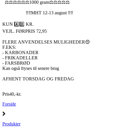
⚖️⚖️⚖️⚖️⚖️⚖️1000 gram⚖️⚖️⚖️⚖️⚖️
‼️‼️MHT 12-13 august ‼️‼️
KUN 4️⃣0️⃣ KR.
VEJL. FØRPRIS 72,95
FLERE ANVENDELSES MULIGHEDER😍
F.EKS:
- KARBONADER
- FRIKADELLER
- FARSBRØD
Kan også fryses til senere brug
AFHENT TORSDAG OG FREDAG
Pris
40
,
-
kr.
Forside
Produkter