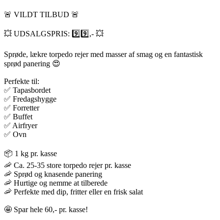
🚨 VILDT TILBUD 🚨
💥 UDSALGSPRIS: 9️⃣9️⃣,- 💥
Sprøde, lækre torpedo rejer med masser af smag og en fantastisk
sprød panering 😍
Perfekte til:
✅ Tapasbordet
✅ Fredagshygge
✅ Forretter
✅ Buffet
✅ Airfryer
✅ Ovn
📦 1 kg pr. kasse
🦐 Ca. 25-35 store torpedo rejer pr. kasse
🦐 Sprød og knasende panering
🦐 Hurtige og nemme at tilberede
🦐 Perfekte med dip, fritter eller en frisk salat
🤩 Spar hele 60,- pr. kasse!