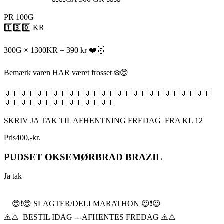
PR 100G
1️⃣3️⃣0️⃣ KR
300G × 1300KR = 390 kr ❤️🥇
Bemærk varen HAR været frosset ❄️😊
🇯🇵🇯🇵🇯🇵🇯🇵🇯🇵🇯🇵🇯🇵🇯🇵🇯🇵🇯🇵🇯🇵🇯🇵🇯🇵
🇯🇵🇯🇵🇯🇵🇯🇵🇯🇵🇯🇵🇯🇵
SKRIV JA TAK TIL AFHENTNING FREDAG FRA KL 12
Pris
400
,
-
kr.
PUDSET OKSEMØRBRAD BRAZIL
Ja tak
😍❗️😍 SLAGTER/DELI MARATHON 😍❗️😍
⚠️⚠️ BESTIL IDAG ---AFHENTES FREDAG ⚠️⚠️