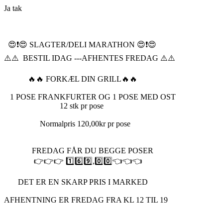
Ja tak
😍❗️😍 SLAGTER/DELI MARATHON 😍❗️😍
⚠️⚠️ BESTIL IDAG ---AFHENTES FREDAG ⚠️⚠️
🔥🔥 FORKÆL DIN GRILL🔥🔥
1 POSE FRANKFURTER OG 1 POSE MED OST
12 stk pr pose
Normalpris 120,00kr pr pose
FREDAG FÅR DU BEGGE POSER
👉👉👉 1️⃣6️⃣9️⃣,0️⃣0️⃣👈👈👈
DET ER EN SKARP PRIS I MARKED
AFHENTNING ER FREDAG FRA KL 12 TIL 19