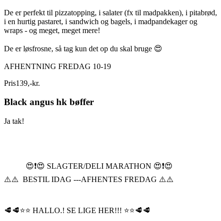
De er perfekt til pizzatopping, i salater (fx til madpakken), i pitabrød,
i en hurtig pastaret, i sandwich og bagels, i madpandekager og
wraps - og meget, meget mere!
De er løsfrosne, så tag kun det op du skal bruge 😍
AFHENTNING FREDAG 10-19
Pris
139
,
-
kr.
Black angus hk bøffer
Ja tak!
😍❗️😍 SLAGTER/DELI MARATHON 😍❗️😍
⚠️⚠️ BESTIL IDAG ---AFHENTES FREDAG ⚠️⚠️
🥩🥩⭐️⭐️ HALLO.! SE LIGE HER!!! ⭐️⭐️🥩🥩