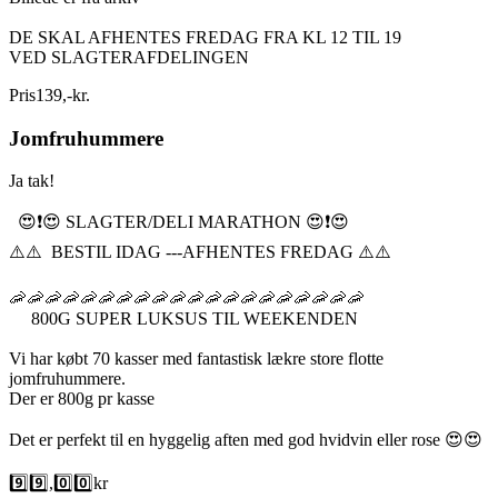
DE SKAL AFHENTES FREDAG FRA KL 12 TIL 19
VED SLAGTERAFDELINGEN
Pris
139
,
-
kr.
Jomfruhummere
Ja tak!
😍❗️😍 SLAGTER/DELI MARATHON 😍❗️😍
⚠️⚠️ BESTIL IDAG ---AFHENTES FREDAG ⚠️⚠️
🦐🦐🦐🦐🦐🦐🦐🦐🦐🦐🦐🦐🦐🦐🦐🦐🦐🦐🦐🦐
800G SUPER LUKSUS TIL WEEKENDEN
Vi har købt 70 kasser med fantastisk lækre store flotte
jomfruhummere.
Der er 800g pr kasse
Det er perfekt til en hyggelig aften med god hvidvin eller rose 😍😍
9️⃣9️⃣,0️⃣0️⃣kr