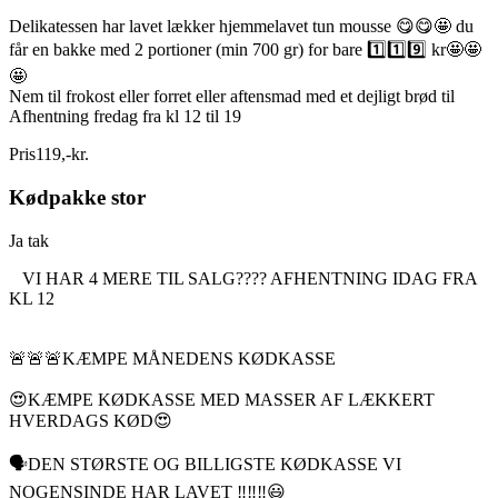
Delikatessen har lavet lækker hjemmelavet tun mousse 😋😋🤩 du
får en bakke med 2 portioner (min 700 gr) for bare 1️⃣1️⃣9️⃣ kr🤩🤩
🤩
Nem til frokost eller forret eller aftensmad med et dejligt brød til
Afhentning fredag fra kl 12 til 19
Pris
119
,
-
kr.
Kødpakke stor
Ja tak
VI HAR 4 MERE TIL SALG???? AFHENTNING IDAG FRA
KL 12
🚨🚨🚨KÆMPE MÅNEDENS KØDKASSE
😍KÆMPE KØDKASSE MED MASSER AF LÆKKERT
HVERDAGS KØD😍
🗣DEN STØRSTE OG BILLIGSTE KØDKASSE VI
NOGENSINDE HAR LAVET ‼️‼️‼️😃