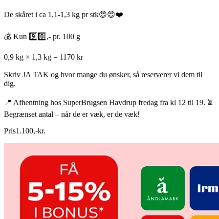
De skåret i ca 1,1-1,3 kg pr stk😍😍❤️
💰 Kun 9️⃣0️⃣,- pr. 100 g
0,9 kg × 1,3 kg = 1170 kr
Skriv JA TAK og hvor mange du ønsker, så reserverer vi dem til
dig.
📍 Afhentning hos SuperBrugsen Havdrup fredag fra kl 12 til 19. ⏳
Begrænset antal – når de er væk, er de væk!
Pris
1.100
,
-
kr.