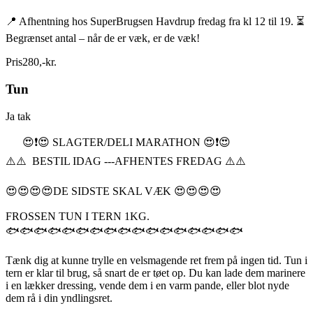
📍 Afhentning hos SuperBrugsen Havdrup fredag fra kl 12 til 19. ⏳
Begrænset antal – når de er væk, er de væk!
Pris
280
,
-
kr.
Tun
Ja tak
😍❗️😍 SLAGTER/DELI MARATHON 😍❗️😍
⚠️⚠️ BESTIL IDAG ---AFHENTES FREDAG ⚠️⚠️
😍😍😍😍DE SIDSTE SKAL VÆK 😍😍😍😍
FROSSEN TUN I TERN 1KG.
🐟🐟🐟🐟🐟🐟🐟🐟🐟🐟🐟🐟🐟🐟🐟🐟🐟
Tænk dig at kunne trylle en velsmagende ret frem på ingen tid. Tun i
tern er klar til brug, så snart de er tøet op. Du kan lade dem marinere
i en lækker dressing, vende dem i en varm pande, eller blot nyde
dem rå i din yndlingsret.