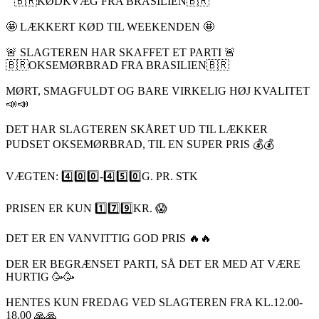
🇧🇷KØDKVÆG FRA BRASILIEN🇧🇷
🤩 LÆKKERT KØD TIL WEEKENDEN 🤩
🚨 SLAGTEREN HAR SKAFFET ET PARTI 🚨
🇧🇷OKSEMØRBRAD FRA BRASILIEN🇧🇷
MØRT, SMAGFULDT OG BARE VIRKELIG HØJ KVALITET
📣📣
DET HAR SLAGTEREN SKÅRET UD TIL LÆKKER
PUDSET OKSEMØRBRAD, TIL EN SUPER PRIS 💰💰
VÆGTEN: 4️⃣0️⃣0️⃣-4️⃣5️⃣0️⃣G. PR. STK
PRISEN ER KUN 1️⃣7️⃣9️⃣KR. 😱
DET ER EN VANVITTIG GOD PRIS 🔥🔥
DER ER BEGRÆNSET PARTI, SÅ DET ER MED AT VÆRE
HURTIG 🥳🥳
HENTES KUN FREDAG VED SLAGTEREN FRA KL.12.00-
18.00 🙏🙏