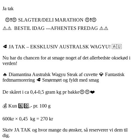
Ja tak
😍❗️😍 SLAGTER/DELI MARATHON 😍❗️😍
⚠️⚠️ BESTIL IDAG ---AFHENTES FREDAG ⚠️⚠️
🥩 JA TAK – EKSKLUSIV AUSTRALSK WAGYU! 🇦🇺
Nu har du chancen for at smage noget af det allerbedste oksekød i
verden!
🔥 Diamantina Australsk Wagyu Steak af cuvette 💎 Fantastisk
fedtmarmorering 🥩 Smørmørt og fyldt med smag
De skåret i ca 0,4-0,5 gram kg pr bakke😍😍❤️
💰 Kun 6️⃣0️⃣,- pr. 100 g
600kr × 0,45 kg = 270 kr
Skriv JA TAK og hvor mange du ønsker, så reserverer vi dem til
dig.