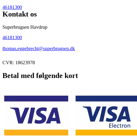
46181300
Kontakt os
Superbrugsen Havdrup
46181300
thomas.eggebrecht@superbrugsen.dk
CVR: 18623978
Betal med følgende kort