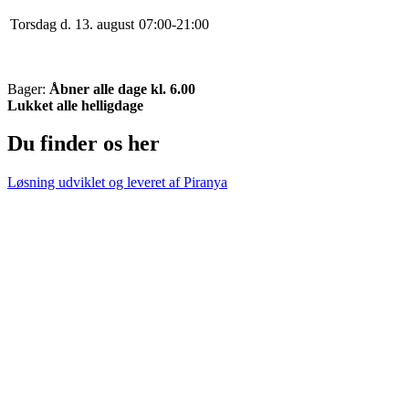
Torsdag d. 13. august
0
7
:
0
0
-
21
:
0
0
Bager:
Åbner alle dage kl. 6.00
Lukket alle helligdage
Du finder os her
Løsning udviklet og leveret af
Piranya