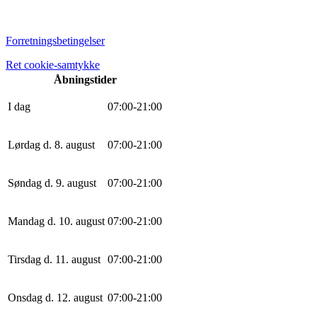
Forretningsbetingelser
Ret cookie-samtykke
Åbningstider
I dag
0
7
:
0
0
-
21
:
0
0
Lørdag d. 8. august
0
7
:
0
0
-
21
:
0
0
Søndag d. 9. august
0
7
:
0
0
-
21
:
0
0
Mandag d. 10. august
0
7
:
0
0
-
21
:
0
0
Tirsdag d. 11. august
0
7
:
0
0
-
21
:
0
0
Onsdag d. 12. august
0
7
:
0
0
-
21
:
0
0