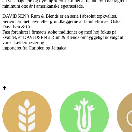
en velsmagende og dyb mørk rom. En del af denne rom har lagret i
minimum otte år i amerikanske egetræsfade.
DAVIDSEN’s Rum & Blends er en serie i absolut topkvalitet.
Serien har fået navn efter grundlæggerne af familiefirmaet Oskar
Davidsen & Co.
Fast forankret i firmaets stolte traditioner og med høj fokus på
kvalitet, er DAVIDSEN’s Rum & Blends omhyggeligt udvalgt af
vores kældermester og
importeret fra Caribien og Jamaica.