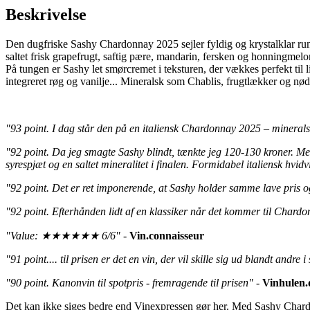
Beskrivelse
Den dugfriske Sashy Chardonnay 2025 sejler fyldig og krystalklar run
saltet frisk grapefrugt, saftig pære, mandarin, fersken og honningmel
På tungen er Sashy let smørcremet i teksturen, der vækkes perfekt til 
integreret røg og vanilje... Mineralsk som Chablis, frugtlækker og n
"93 point. I dag står den på en italiensk Chardonnay 2025 – mineralsk
"92 point. Da jeg smagte Sashy blindt, tænkte jeg 120-130 kroner. Men a
syrespjæt og en saltet mineralitet i finalen. Formidabel italiensk hvid
"92 point. Det er ret imponerende, at Sashy holder samme lave pris o
"92 point. Efterhånden lidt af en klassiker når det kommer til Chardonn
"Value: ★★★★★★ 6/6"
-
Vin.connaisseur
"91 point.... til prisen er det en vin, der vil skille sig ud blandt andre
"90 point. Kanonvin til spotpris - fremragende til prisen"
-
Vinhulen.
Det kan ikke siges bedre end Vinexpressen gør her. Med Sashy Chardonn