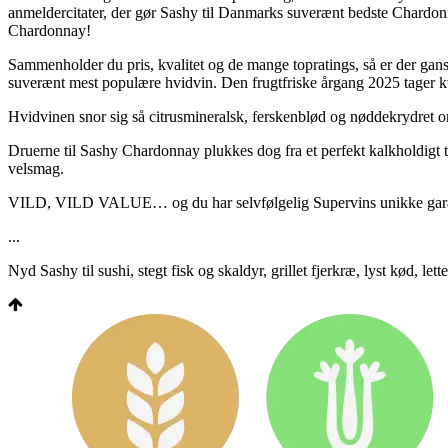
anmeldercitater, der gør Sashy til Danmarks suverænt bedste Chardonn
Chardonnay!
Sammenholder du pris, kvalitet og de mange topratings, så er der ga
suverænt mest populære hvidvin. Den frugtfriske årgang 2025 tager kva
Hvidvinen snor sig så citrusmineralsk, ferskenblød og nøddekrydret o
Druerne til Sashy Chardonnay plukkes dog fra et perfekt kalkholdigt ter
velsmag.
VILD, VILD VALUE… og du har selvfølgelig Supervins unikke garant
...
Nyd Sashy til sushi, stegt fisk og skaldyr, grillet fjerkræ, lyst kød, le