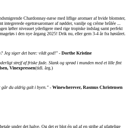
g indsmigrende Chardonnay-næse med liflige aromaer af hvide blomster,
t integrerede egetræsaromaer af nødder, vanilje og crème brûlée ...
gen løfter niveauet yderligere med rige tropiske indslag samt perfekt
ageløs i den nye årgang 2025! Drik nu, eller gem 3-4 år fra høståret.
? Jeg siger det bare: vildt god!"
-
Dorthe Kristine
ligt strejf af friske fade. Slank og sprød i munden med et lille fint
sen, Vinexpressen
(tidl. årg.)
 går du aldrig galt i byen."
-
Winewherever, Rasmus Christensen
le under det halve. Og det er blot én ud af en stribe af ufattelige