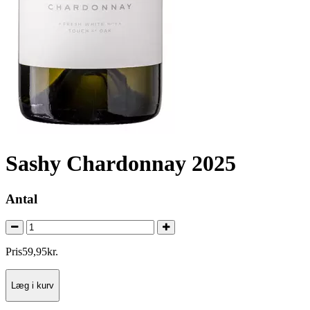
Sashy Chardonnay 2025
Antal
Pris
59
,
95
kr.
Læg i kurv