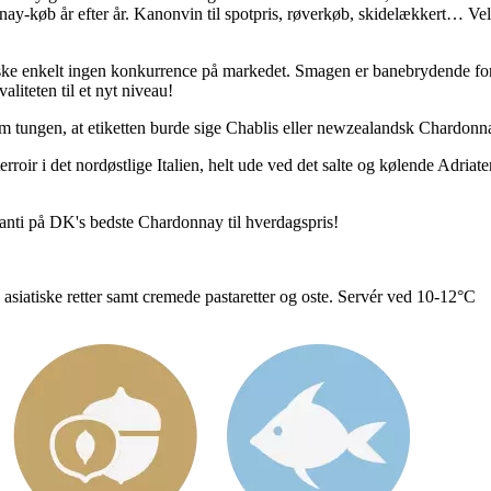
ay-køb år efter år. Kanonvin til spotpris, røverkøb, skidelækkert… Vel
nske enkelt ingen konkurrence på markedet. Smagen er banebrydende for
liteten til et nyt niveau!
m tungen, at etiketten burde sige Chablis eller newzealandsk Chardonna
roir i det nordøstlige Italien, helt ude ved det salte og kølende Adriate
i på DK's bedste Chardonnay til hverdagspris!
tte asiatiske retter samt cremede pastaretter og oste. Servér ved 10-12°C