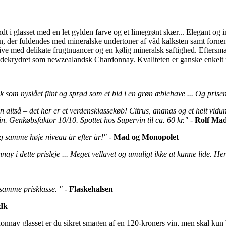
dt i glasset med en let gylden farve og et limegrønt skær... Elegant o
on, der fuldendes med mineralske undertoner af våd kalksten samt fornem
live med delikate frugtnuancer og en kølig mineralsk saftighed. Eftersma
øddekrydret som newzealandsk Chardonnay. Kvaliteten er ganske enkelt m
 som nyslået flint og sprød som et bid i en grøn æblehave ... Og prisen
ltså – det her er et verdensklassekøb! Citrus, ananas og et helt vidunder
vin. Genkøbsfaktor 10/10. Spottet hos Supervin til ca. 60 kr."
-
Rolf Mad
g samme høje niveau år efter år!"
-
Mad og Monopolet
ay i dette prisleje ... Meget vellavet og umuligt ikke at kunne lide. Her
 i samme prisklasse. "
-
Flaskehalsen
dk
ay glasset er du sikret smagen af en 120-kroners vin, men skal kun beta