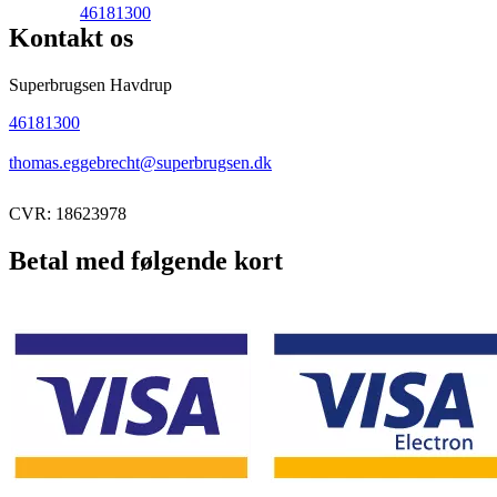
46181300
Kontakt os
Superbrugsen Havdrup
46181300
thomas.eggebrecht@superbrugsen.dk
CVR: 18623978
Betal med følgende kort