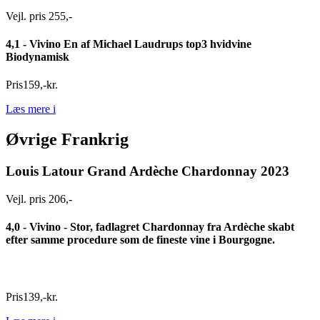
Vejl. pris 255,-
4,1 - Vivino
En af Michael Laudrups top3 hvidvine
Biodynamisk
Pris
159
,
-
kr.
Læs mere
i
Øvrige Frankrig
Louis Latour Grand Ardèche Chardonnay 2023
Vejl. pris 206,-
4,0 - Vivino -
Stor, fadlagret Chardonnay fra Ardèche skabt
efter samme procedure som de fineste vine i Bourgogne.
Pris
139
,
-
kr.