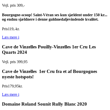
Vejl. pris 309,-
Bourgogne-scoop! Saint-Véran ses kun sjældent under 150 kr...
og endnu sjældnere i denne guldmedaljevindende kvalitet.
Pris
119
,
-
kr.
Læs mere
i
Cave de Vinzelles Pouilly-Vinzelles 1er Cru Les
Quarts 2024
Vejl. pris 399,95
Cave de Vinzelles 1er Cru fra et af Bourgognes
nyeste hotspots!
Pris
179
,
95
kr.
Læs mere
i
Domaine Roland Sounit Rully Blanc 2020