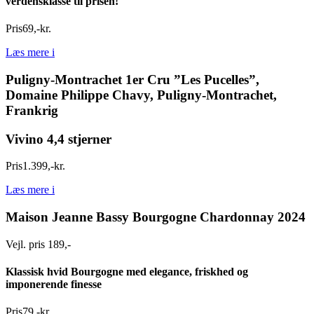
verdensklasse til prisen!
Pris
69
,
-
kr.
Læs mere
i
Puligny-Montrachet 1er Cru ”Les Pucelles”,
Domaine Philippe Chavy, Puligny-Montrachet,
Frankrig
Vivino 4,4 stjerner
Pris
1.399
,
-
kr.
Læs mere
i
Maison Jeanne Bassy Bourgogne Chardonnay 2024
Vejl. pris 189,-
Klassisk hvid Bourgogne med elegance, friskhed og
imponerende finesse
Pris
79
,
-
kr.