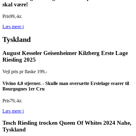
skal være!
Pris
99
,
-
kr.
Læs mere
i
Tyskland
August Kesseler Geisenheimer Kilzberg Erste Lage
Riesling 2025
Vejl pris pr flaske 199,-
Vivino 4,0 stjerner. - Skulle man oversætte Erstelage svarer til
Bourgognes 1er Cru
Pris
79
,
-
kr.
Læs mere
i
Tesch Riesling trocken Queen Of Whites 2024 Nahe,
Tyskland