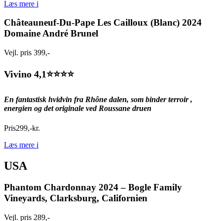
Læs mere
i
Châteauneuf-Du-Pape Les Cailloux (Blanc) 2024
Domaine André Brunel
Vejl. pris 399,-
Vivino 4,1⭐️⭐️⭐️⭐️
En fantastisk hvidvin fra Rhône dalen, som binder
terroir
,
energien og det originale ved
Roussane
druen
Pris
299
,
-
kr.
Læs mere
i
USA
Phantom Chardonnay 2024 – Bogle Family
Vineyards, Clarksburg, Californien
Vejl. pris 289,-