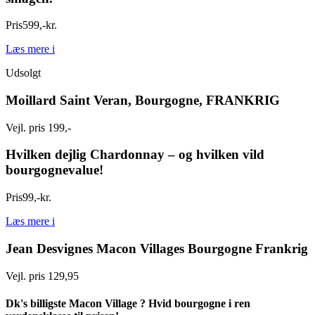
Pris
599
,
-
kr.
Læs mere
i
Udsolgt
Moillard Saint Veran, Bourgogne, FRANKRIG
Vejl. pris 199,-
Hvilken dejlig Chardonnay – og hvilken vild
bourgognevalue!
Pris
99
,
-
kr.
Læs mere
i
Jean Desvignes Macon Villages Bourgogne Frankrig
Vejl. pris 129,95
Dk's billigste Macon Village ? Hvid bourgogne i ren