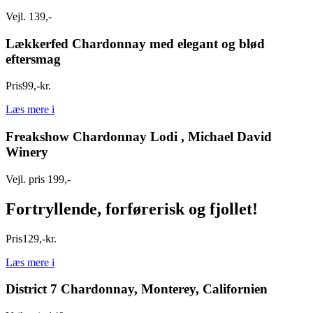
Vejl. 139,-
Lækkerfed Chardonnay med elegant og blød
eftersmag
Pris
99
,
-
kr.
Læs mere
i
Freakshow Chardonnay Lodi , Michael David
Winery
Vejl. pris 199,-
Fortryllende, forførerisk og fjollet!
Pris
129
,
-
kr.
Læs mere
i
District 7 Chardonnay, Monterey, Californien