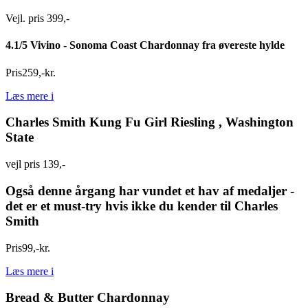
Vejl. pris 399,-
4.1/5 Vivino - Sonoma Coast Chardonnay fra øvereste hylde
Pris
259
,
-
kr.
Læs mere
i
Charles Smith Kung Fu Girl Riesling , Washington
State
vejl pris 139,-
Også denne årgang har vundet et hav af medaljer -
det er et must-try hvis ikke du kender til Charles
Smith
Pris
99
,
-
kr.
Læs mere
i
Bread & Butter Chardonnay