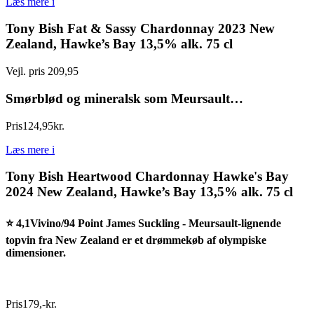
Læs mere
i
Tony Bish Fat & Sassy Chardonnay 2023 New
Zealand, Hawke’s Bay 13,5% alk. 75 cl
Vejl. pris 209,95
Smørblød og mineralsk som Meursault…
Pris
124
,
95
kr.
Læs mere
i
Tony Bish Heartwood Chardonnay Hawke's Bay
2024 New Zealand, Hawke’s Bay 13,5% alk. 75 cl
⭐ 4,1Vivino/94 Point James Suckling - Meursault-lignende
topvin fra New Zealand er et drømmekøb af olympiske
dimensioner.
Pris
179
,
-
kr.