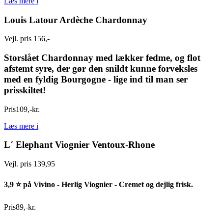
Læs mere
i
Louis Latour Ardèche Chardonnay
Vejl. pris 156,-
Storslået Chardonnay med lækker fedme, og flot
afstemt syre, der gør den snildt kunne forveksles
med en fyldig Bourgogne - lige ind til man ser
prisskiltet!
Pris
109
,
-
kr.
Læs mere
i
L´ Elephant Viognier Ventoux-Rhone
Vejl. pris 139,95
3,9 ⭐ på Vivino - Herlig Viognier - Cremet og dejlig frisk.
Pris
89
,
-
kr.