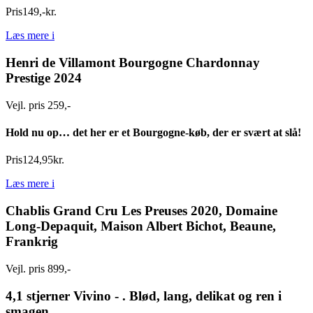
Pris
149
,
-
kr.
Læs mere
i
Henri de Villamont Bourgogne Chardonnay
Prestige 2024
Vejl. pris 259,-
Hold nu op… det her er et Bourgogne-køb, der er svært at slå!
Pris
124
,
95
kr.
Læs mere
i
Chablis Grand Cru Les Preuses 2020, Domaine
Long-Depaquit, Maison Albert Bichot, Beaune,
Frankrig
Vejl. pris 899,-
4,1 stjerner Vivino - . Blød, lang, delikat og ren i
smagen.