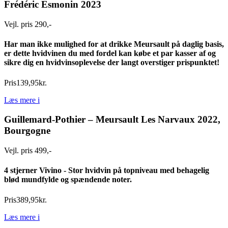
Frédéric Esmonin 2023
Vejl. pris 290,-
Har man ikke mulighed for at drikke Meursault på daglig basis,
er dette hvidvinen du med fordel kan købe et par kasser af og
sikre dig en hvidvinsoplevelse der langt overstiger prispunktet!
Pris
139
,
95
kr.
Læs mere
i
Guillemard-Pothier – Meursault Les Narvaux 2022,
Bourgogne
Vejl. pris 499,-
4 stjerner
Vivino - Stor hvidvin på topniveau med behagelig
blød mundfylde og spændende noter.
Pris
389
,
95
kr.
Læs mere
i