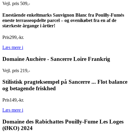
Vejl. pris 509,-
Enestående enkeltmarks Sauvignon Blanc fra Pouilly-Fumés
eneste terrasseopdelte parcel – og ovenikøbet fra en af de
stærkeste årgange i årtier!
Pris
299
,
-
kr.
Læs mere
i
Domaine Auchère - Sancerre Loire Frankrig
Vejl. pris 219,-
Stilistisk pragteksempel på Sancerre ... Flot balance
og betagende friskhed
Pris
149
,
-
kr.
Læs mere
i
Domaine des Rabichattes Pouilly-Fume Les Loges
(ØKO) 2024