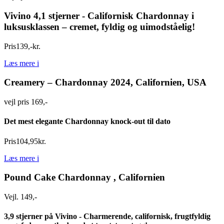
Vivino 4,1 stjerner -
Californisk Chardonnay i
luksusklassen – cremet, fyldig og uimodståelig!
Pris
139
,
-
kr.
Læs mere
i
Creamery – Chardonnay 2024, Californien, USA
vejl pris 169,-
Det mest elegante Chardonnay knock-out til dato
Pris
104
,
95
kr.
Læs mere
i
Pound Cake Chardonnay , Californien
Vejl. 149,-
3,9 stjerner på Vivino - Charmerende, californisk, frugtfyldig