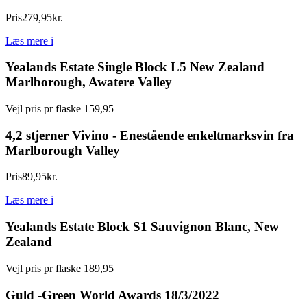
Pris
279
,
95
kr.
Læs mere
i
Yealands Estate Single Block L5 New Zealand
Marlborough, Awatere Valley
Vejl pris pr flaske 159,95
4,2 stjerner Vivino -
Enestående enkeltmarksvin fra
Marlborough Valley
Pris
89
,
95
kr.
Læs mere
i
Yealands Estate Block S1 Sauvignon Blanc, New
Zealand
Vejl pris pr flaske 189,95
Guld -Green World Awards 18/3/2022