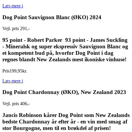
Læs mere
i
Dog Point Sauvignon Blanc (ØKO) 2024
Vejl. pris 291,-
95 point - Robert Parker 93 point - James Suckling
- Mineralsk og super ekspressiv Sauvignon Blanc og
et kompetent bud på, hvorfor Dog Point i dag
regnes blandt New Zealands mest ikoniske vinhuse!
Pris
199
,
95
kr.
Læs mere
i
Dog Point Chardonnay (ØKO), New Zealand 2023
Vejl. pris 406,-
Jancis Robinson kårer Dog Point som New Zealands
bedste Chardonnay år efter år - en vin med smag af
stor Bourgogne, men til en brøkdel af prisen!