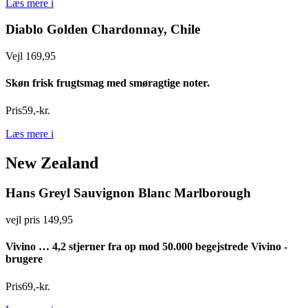
Læs mere
i
Diablo Golden Chardonnay, Chile
Vejl 169,95
Skøn frisk frugtsmag med smøragtige noter.
Pris
59
,
-
kr.
Læs mere
i
New Zealand
Hans Greyl Sauvignon Blanc Marlborough
vejl pris 149,95
Vivino
… 4,2 stjerner fra op mod 50.000 begejstrede
Vivino
-
brugere
Pris
69
,
-
kr.