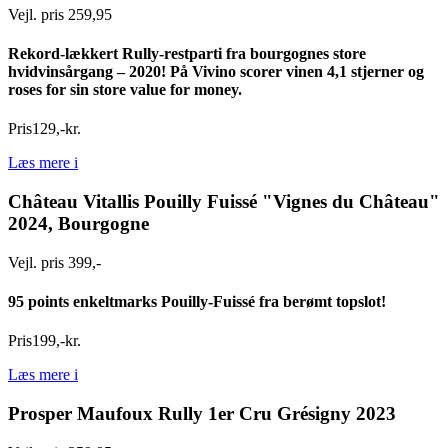
Vejl. pris 259,95
Rekord-lækkert Rully-restparti fra bourgognes store
hvidvinsårgang – 2020! På Vivino scorer vinen 4,1 stjerner og
roses for sin store value for money.
Pris
129
,
-
kr.
Læs mere
i
Château Vitallis Pouilly Fuissé "Vignes du Château"
2024, Bourgogne
Vejl. pris 399,-
95 points enkeltmarks Pouilly-Fuissé fra berømt topslot!
Pris
199
,
-
kr.
Læs mere
i
Prosper Maufoux Rully 1er Cru Grésigny 2023