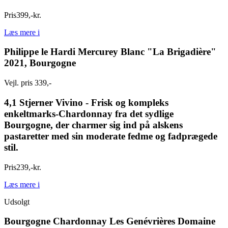
Pris
399
,
-
kr.
Læs mere
i
Philippe le Hardi Mercurey Blanc "La Brigadière"
2021, Bourgogne
Vejl. pris 339,-
4,1 Stjerner Vivino - Frisk og kompleks
enkeltmarks-Chardonnay fra det sydlige
Bourgogne, der charmer sig ind på alskens
pastaretter med sin moderate fedme og fadprægede
stil.
Pris
239
,
-
kr.
Læs mere
i
Udsolgt
Bourgogne Chardonnay Les Genévrières Domaine