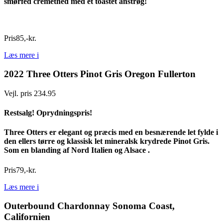
smørfed cremethed med et toastet anstrøg!
Pris
85
,
-
kr.
Læs mere
i
2022 Three Otters Pinot Gris Oregon Fullerton
Vejl. pris 234.95
Restsalg! Oprydningspris!
Three Otters er elegant og præcis med en besnærende let fylde i
den ellers tørre og klassisk let mineralsk krydrede Pinot Gris.
Som en blanding af Nord Italien og Alsace
.
Pris
79
,
-
kr.
Læs mere
i
Outerbound Chardonnay Sonoma Coast,
Californien