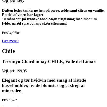
Vejl. pris 149,-
Duften leder tankerne hen på pære, æble samt citrus og vanilje.
En del af vinen har lagret
10 måneder på franske fade. Skøn frugtsmag med medium
fylde, sprød syre og lang skøn eftersmag
Pris
84
,
95
kr.
Læs mere
i
Chile
Terrunyo Chardonnay CHILE, Valle del Limari
Vejl. pris 199,95
Elegant og tør hvidvin med smag af ristede
hasselnødder, hvide blomster og et strejf af
mineraler.
Pris
99
,
-
kr.