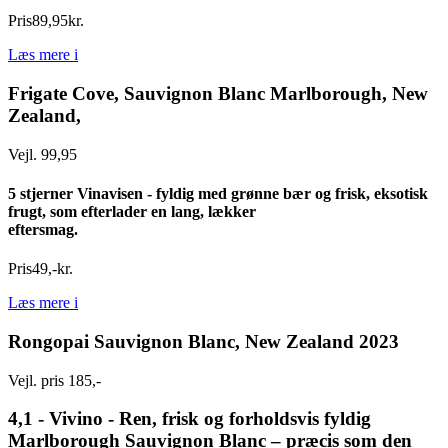
Pris
89
,
95
kr.
Læs mere
i
Frigate Cove, Sauvignon Blanc Marlborough, New
Zealand,
Vejl. 99,95
5 stjerner Vinavisen - fyldig med grønne bær og frisk, eksotisk
frugt, som efterlader en lang, lækker
eftersmag.
Pris
49
,
-
kr.
Læs mere
i
Rongopai Sauvignon Blanc, New Zealand 2023
Vejl. pris 185,-
4,1 - Vivino - Ren, frisk og forholdsvis fyldig
Marlborough Sauvignon Blanc – præcis som den