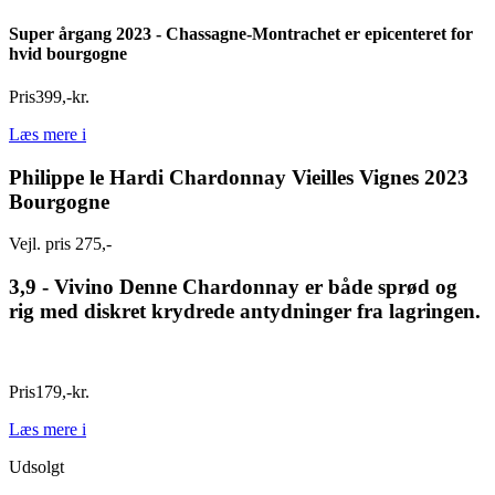
Super årgang 2023 - Chassagne-Montrachet er epicenteret for
hvid bourgogne
Pris
399
,
-
kr.
Læs mere
i
Philippe le Hardi Chardonnay Vieilles Vignes 2023
Bourgogne
Vejl. pris 275,-
3,9 - Vivino
Denne Chardonnay er både sprød og
rig med diskret krydrede antydninger fra lagringen.
Pris
179
,
-
kr.
Læs mere
i
Udsolgt