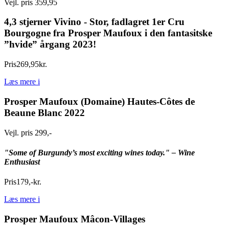
Vejl. pris 359,95
4,3 stjerner Vivino - Stor, fadlagret 1er Cru
Bourgogne fra Prosper Maufoux i den fantasitske
”hvide” årgang 2023!
Pris
269
,
95
kr.
Læs mere
i
Prosper Maufoux (Domaine) Hautes-Côtes de
Beaune Blanc 2022
Vejl. pris 299,-
"Some of Burgundy’s most exciting wines today." – Wine
Enthusiast
Pris
179
,
-
kr.
Læs mere
i
Prosper Maufoux Mâcon-Villages