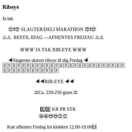
Ribeye
Ja tak
😍❗️😍 SLAGTER/DELI MARATHON 😍❗️😍
⚠️⚠️ BESTIL IDAG ---AFHENTES FREDAG ⚠️⚠️
🚨🚨🚨 JA TAK RIB-EYE 🚨🚨🚨
🥩Slagterne skærer ribeye til dig Fredag 🥩
🇧🇷🇧🇷🇧🇷🇧🇷🇧🇷🇧🇷🇧🇷🇧🇷🇧🇷🇧🇷🇧🇷🇧🇷🇧🇷
🇧🇷🇧🇷🇧🇷🇧🇷🇧🇷🇧🇷
🥩🥩RIB-EYE 🥩🥩
⚖️Ca. 220-250 gram ⚖️
5️⃣9️⃣ KR PR STK
🤩🤩😍😍👏👏
Kan afhentes Fredag fra klokken 12.00-19.00🙌