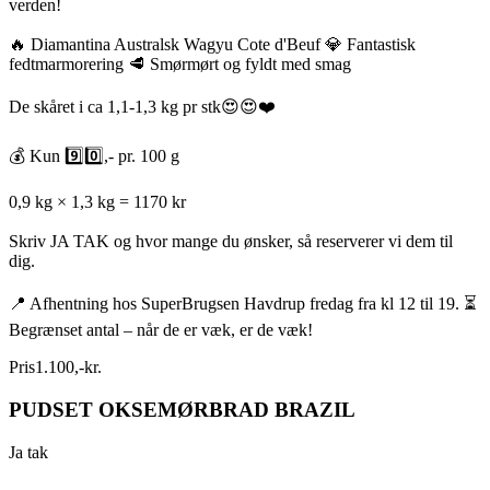
verden!
🔥 Diamantina Australsk Wagyu Cote d'Beuf 💎 Fantastisk
fedtmarmorering 🥩 Smørmørt og fyldt med smag
De skåret i ca 1,1-1,3 kg pr stk😍😍❤️
💰 Kun 9️⃣0️⃣,- pr. 100 g
0,9 kg × 1,3 kg = 1170 kr
Skriv JA TAK og hvor mange du ønsker, så reserverer vi dem til
dig.
📍 Afhentning hos SuperBrugsen Havdrup fredag fra kl 12 til 19. ⏳
Begrænset antal – når de er væk, er de væk!
Pris
1.100
,
-
kr.
PUDSET OKSEMØRBRAD BRAZIL
Ja tak