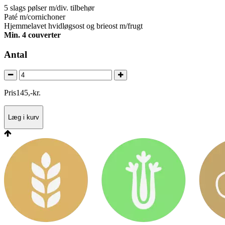
5 slags pølser m/div. tilbehør
Paté m/cornichoner
Hjemmelavet hvidløgsost og brieost m/frugt
Min. 4 couverter
Antal
Pris
145
,
-
kr.
Læg i kurv