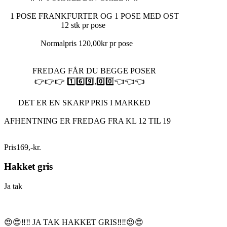
1 POSE FRANKFURTER OG 1 POSE MED OST
12 stk pr pose
Normalpris 120,00kr pr pose
FREDAG FÅR DU BEGGE POSER
👉👉👉 1️⃣6️⃣9️⃣,0️⃣0️⃣👈👈👈
DET ER EN SKARP PRIS I MARKED
AFHENTNING ER FREDAG FRA KL 12 TIL 19
Pris
169
,
-
kr.
Hakket gris
Ja tak
😍😍‼️‼️ JA TAK HAKKET GRIS‼️‼️😍😍