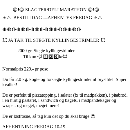
😍❗️😍 SLAGTER/DELI MARATHON 😍❗️😍
⚠️⚠️ BESTIL IDAG ---AFHENTES FREDAG ⚠️⚠️
🛑🛑🛑🛑🛑🛑🛑🛑🛑🛑🛑🛑🛑🛑🛑🛑🛑
💥 JA TAK TIL STEGTE KYLLINGESTRIMLER 💥
2000 gr. Stegte kyllingestrimler
Til kun 💥 1️⃣2️⃣9️⃣kr💥
Normalpris 229,- pr pose
Du får 2,0 kg. kogte og forstegte kyllingestrimler af brystfilet. Super
kvalitet!
De er perfekt til pizzatopping, i salater (fx til madpakken), i pitabrød,
i en hurtig pastaret, i sandwich og bagels, i madpandekager og
wraps - og meget, meget mere!
De er løsfrosne, så tag kun det op du skal bruge 😍
AFHENTNING FREDAG 10-19