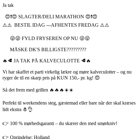
Ja tak
😍❗️😍 SLAGTER/DELI MARATHON 😍❗️😍
⚠️⚠️ BESTIL IDAG ---AFHENTES FREDAG ⚠️⚠️
😜😜 FYLD FRYSEREN OP NU 😜😜
MÅSKE DK'S BILLIGSTE?????????
🔥🥩 JA TAK PÅ KALVECULOTTE 🥩🔥
Vi har skaffet et parti virkelig lækre og møre kalveculotter – og nu
ryger de til en skarp pris på KUN 150,- pr. kg! 😍
Så det frem med grillen 🔥🔥🔥☀️☀️
Perfekt til weekendens steg, gæstemad eller bare når der skal kræses
lidt ekstra 🧂👌
👉 100 % mørhedsgaranti – du skærer den med smørkniv!
👉 Oprindelse: Holland