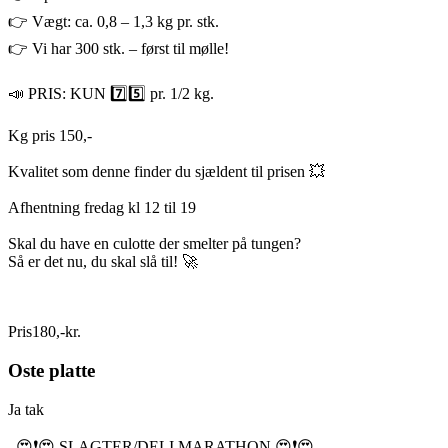
👉 Vægt: ca. 0,8 – 1,3 kg pr. stk.
👉 Vi har 300 stk. – først til mølle!
📣 PRIS: KUN 7️⃣5️⃣ pr. 1/2 kg.
Kg pris 150,-
Kvalitet som denne finder du sjældent til prisen 💥
Afhentning fredag kl 12 til 19
Skal du have en culotte der smelter på tungen?
Så er det nu, du skal slå til! 🚀
Pris
180
,
-
kr.
Oste platte
Ja tak
😍❗️😍 SLAGTER/DELI MARATHON 😍❗️😍