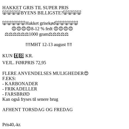
HAKKET GRIS TIL SUPER PRIS
🐷🐷🐷🐷BYENS BILLIGSTE?🐷🐷🐷🐷
🐷🐷🐷🐷🐷Hakket grisekød🐷🐷🐷🐷🐷
😍😍😍😍8-12 % fedt 😍😍😍😍
⚖️⚖️⚖️⚖️⚖️⚖️1000 gram⚖️⚖️⚖️⚖️⚖️
‼️‼️MHT 12-13 august ‼️‼️
KUN 4️⃣0️⃣ KR.
VEJL. FØRPRIS 72,95
FLERE ANVENDELSES MULIGHEDER😍
F.EKS:
- KARBONADER
- FRIKADELLER
- FARSBRØD
Kan også fryses til senere brug
AFHENT TORSDAG OG FREDAG
Pris
40
,
-
kr.