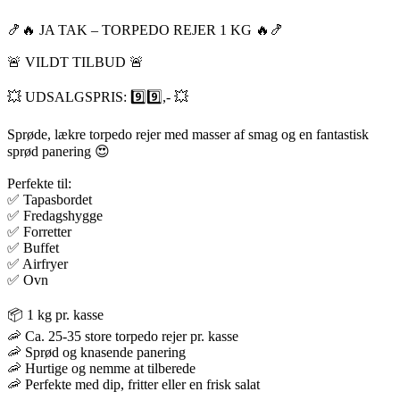
🍤🔥 JA TAK – TORPEDO REJER 1 KG 🔥🍤
🚨 VILDT TILBUD 🚨
💥 UDSALGSPRIS: 9️⃣9️⃣,- 💥
Sprøde, lækre torpedo rejer med masser af smag og en fantastisk
sprød panering 😍
Perfekte til:
✅ Tapasbordet
✅ Fredagshygge
✅ Forretter
✅ Buffet
✅ Airfryer
✅ Ovn
📦 1 kg pr. kasse
🦐 Ca. 25-35 store torpedo rejer pr. kasse
🦐 Sprød og knasende panering
🦐 Hurtige og nemme at tilberede
🦐 Perfekte med dip, fritter eller en frisk salat