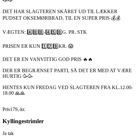
📣📣
DET HAR SLAGTEREN SKÅRET UD TIL LÆKKER
PUDSET OKSEMØRBRAD, TIL EN SUPER PRIS 💰💰
VÆGTEN: 4️⃣0️⃣0️⃣-4️⃣5️⃣0️⃣G. PR. STK
PRISEN ER KUN 1️⃣7️⃣9️⃣KR. 😱
DET ER EN VANVITTIG GOD PRIS 🔥🔥
DER ER BEGRÆNSET PARTI, SÅ DET ER MED AT VÆRE
HURTIG 🥳🥳
HENTES KUN FREDAG VED SLAGTEREN FRA KL.12.00-
18.00 🙏🙏
Pris
179
,
-
kr.
Kyllingestrimler
Ja tak