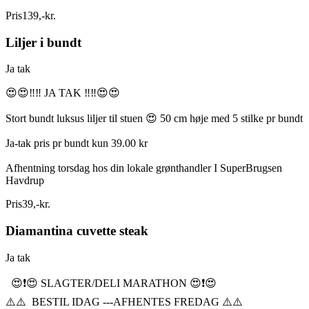
Pris
139
,
-
kr.
Liljer i bundt
Ja tak
😍😍‼️‼️ JA TAK ‼️‼️😍😍
Stort bundt luksus liljer til stuen 😍 50 cm høje med 5 stilke pr bundt
Ja-tak pris pr bundt kun 39.00 kr
Afhentning torsdag hos din lokale grønthandler I SuperBrugsen
Havdrup
Pris
39
,
-
kr.
Diamantina cuvette steak
Ja tak
😍❗️😍 SLAGTER/DELI MARATHON 😍❗️😍
⚠️⚠️ BESTIL IDAG ---AFHENTES FREDAG ⚠️⚠️