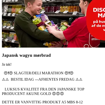
Japansk wagyu mørbrad
Ja tak!
😍❗️😍 SLAGTER/DELI MARATHON 😍❗️😍
⚠️⚠️ BESTIL IDAG ---AFHENTES FREDAG ⚠️⚠️
LUKSUS KVALITET FRA DEN JAPANSKE TOP
PRODUCENT AKUNE GOLD 😍😍😍
DETTE ER VANVITTIG PRODUKT A5 MBS 8-12