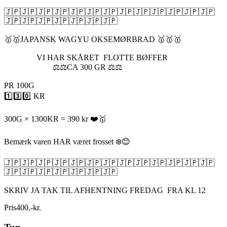
🇯🇵🇯🇵🇯🇵🇯🇵🇯🇵🇯🇵🇯🇵🇯🇵🇯🇵🇯🇵🇯🇵🇯🇵🇯🇵
🇯🇵🇯🇵🇯🇵🇯🇵🇯🇵🇯🇵🇯🇵
🥇🥇JAPANSK WAGYU OKSEMØRBRAD 🥇🥇🥇
VI HAR SKÅRET FLOTTE BØFFER
⚖️⚖️CA 300 GR ⚖️⚖️
PR 100G
1️⃣3️⃣0️⃣ KR
300G × 1300KR = 390 kr ❤️🥇
Bemærk varen HAR været frosset ❄️😊
🇯🇵🇯🇵🇯🇵🇯🇵🇯🇵🇯🇵🇯🇵🇯🇵🇯🇵🇯🇵🇯🇵🇯🇵🇯🇵
🇯🇵🇯🇵🇯🇵🇯🇵🇯🇵🇯🇵🇯🇵
SKRIV JA TAK TIL AFHENTNING FREDAG FRA KL 12
Pris
400
,
-
kr.