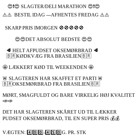
😍❗️😍 SLAGTER/DELI MARATHON 😍❗️😍
⚠️⚠️ BESTIL IDAG ---AFHENTES FREDAG ⚠️⚠️
SKARP PRIS IMORGEN 🚫🚫🚫🚫🚫
😍😍DET ABSOLUT BEDSTE 😍😍
🥩 HELT AFPUDSET OKSEMØRBRAD 🥩
🇧🇷KØDKVÆG FRA BRASILIEN🇧🇷
🤩 LÆKKERT KØD TIL WEEKENDEN 🤩
🚨 SLAGTEREN HAR SKAFFET ET PARTI 🚨
🇧🇷OKSEMØRBRAD FRA BRASILIEN🇧🇷
MØRT, SMAGFULDT OG BARE VIRKELIG HØJ KVALITET
📣📣
DET HAR SLAGTEREN SKÅRET UD TIL LÆKKER
PUDSET OKSEMØRBRAD, TIL EN SUPER PRIS 💰💰
VÆGTEN: 4️⃣0️⃣0️⃣-4️⃣5️⃣0️⃣G. PR. STK