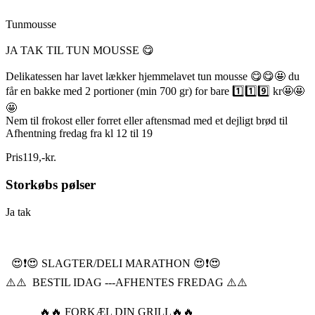
Tunmousse
JA TAK TIL TUN MOUSSE 😋
Delikatessen har lavet lækker hjemmelavet tun mousse 😋😋🤩 du
får en bakke med 2 portioner (min 700 gr) for bare 1️⃣1️⃣9️⃣ kr🤩🤩
🤩
Nem til frokost eller forret eller aftensmad med et dejligt brød til
Afhentning fredag fra kl 12 til 19
Pris
119
,
-
kr.
Storkøbs pølser
Ja tak
😍❗️😍 SLAGTER/DELI MARATHON 😍❗️😍
⚠️⚠️ BESTIL IDAG ---AFHENTES FREDAG ⚠️⚠️
🔥🔥 FORKÆL DIN GRILL🔥🔥