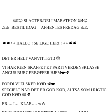
😍❗️😍 SLAGTER/DELI MARATHON 😍❗️😍
⚠️⚠️ BESTIL IDAG ---AFHENTES FREDAG ⚠️⚠️
🥩🥩⭐️⭐️ HALLO.! SE LIGE HER!!! ⭐️⭐️🥩🥩
DET ER HELT VANVITTIGT.! 😮
VI HAR IGEN SKAFFET ET PARTI VERDENSKLASSE
ANGUS BURGERBØFFER HJEM❤️🥩
FORDI VI ELSKER KØD 🥩❤️
SPECIELT NÅR DET ER GOD KØD, ALTSÅ SOM I RIGTIG
GOD KØD 😎🥩
ER…. I…. KLAR…. 👊💪