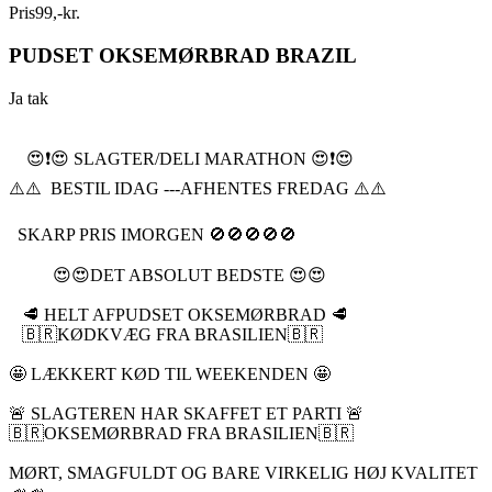
Pris
99
,
-
kr.
PUDSET OKSEMØRBRAD BRAZIL
Ja tak
😍❗️😍 SLAGTER/DELI MARATHON 😍❗️😍
⚠️⚠️ BESTIL IDAG ---AFHENTES FREDAG ⚠️⚠️
SKARP PRIS IMORGEN 🚫🚫🚫🚫🚫
😍😍DET ABSOLUT BEDSTE 😍😍
🥩 HELT AFPUDSET OKSEMØRBRAD 🥩
🇧🇷KØDKVÆG FRA BRASILIEN🇧🇷
🤩 LÆKKERT KØD TIL WEEKENDEN 🤩
🚨 SLAGTEREN HAR SKAFFET ET PARTI 🚨
🇧🇷OKSEMØRBRAD FRA BRASILIEN🇧🇷
MØRT, SMAGFULDT OG BARE VIRKELIG HØJ KVALITET