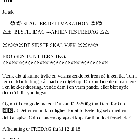
Tun
Ja tak
😍❗️😍 SLAGTER/DELI MARATHON 😍❗️😍
⚠️⚠️ BESTIL IDAG ---AFHENTES FREDAG ⚠️⚠️
😍😍😍😍DE SIDSTE SKAL VÆK 😍😍😍😍
FROSSEN TUN I TERN 1KG.
🐟🐟🐟🐟🐟🐟🐟🐟🐟🐟🐟🐟🐟🐟🐟🐟🐟
Tænk dig at kunne trylle en velsmagende ret frem på ingen tid. Tun i
tern er klar til brug, så snart de er tøet op. Du kan lade dem marinere
i en lækker dressing, vende dem i en varm pande, eller blot nyde
dem rå i din yndlingsret.
Og nu til den gode nyhed: Du kan få 2×500g tun i tern for kun
9️⃣9️⃣,-! Det er en unik mulighed for at forkæle dig selv med en
delikat spise. Grib chancen og gør et kup, før tilbuddet forsvinder!
Afhentning er FREDAG fra kl 12 til 18