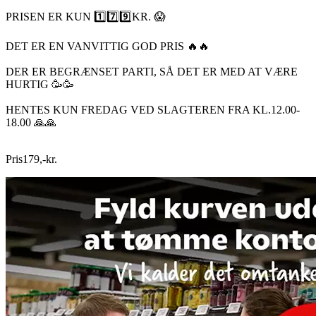
PRISEN ER KUN 1️⃣7️⃣9️⃣KR. 😱
DET ER EN VANVITTIG GOD PRIS 🔥🔥
DER ER BEGRÆNSET PARTI, SÅ DET ER MED AT VÆRE
HURTIG 🥳🥳
HENTES KUN FREDAG VED SLAGTEREN FRA KL.12.00-
18.00 🙏🙏
Pris
179
,
-
kr.