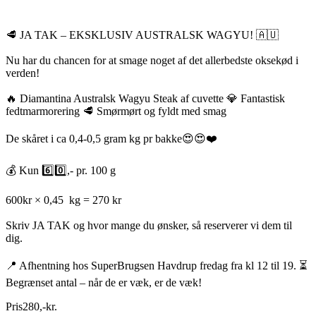
🥩 JA TAK – EKSKLUSIV AUSTRALSK WAGYU! 🇦🇺
Nu har du chancen for at smage noget af det allerbedste oksekød i
verden!
🔥 Diamantina Australsk Wagyu Steak af cuvette 💎 Fantastisk
fedtmarmorering 🥩 Smørmørt og fyldt med smag
De skåret i ca 0,4-0,5 gram kg pr bakke😍😍❤️
💰 Kun 6️⃣0️⃣,- pr. 100 g
600kr × 0,45 kg = 270 kr
Skriv JA TAK og hvor mange du ønsker, så reserverer vi dem til
dig.
📍 Afhentning hos SuperBrugsen Havdrup fredag fra kl 12 til 19. ⏳
Begrænset antal – når de er væk, er de væk!
Pris
280
,
-
kr.