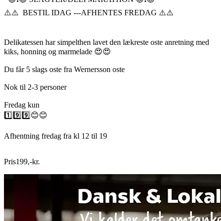
⚠️⚠️ BESTIL IDAG ---AFHENTES FREDAG ⚠️⚠️
Delikatessen har simpelthen lavet den lækreste oste anretning med
kiks, honning og marmelade 😍😍
Du får 5 slags oste fra Wernersson oste
Nok til 2-3 personer
Fredag kun
1️⃣9️⃣9️⃣😊😊
Afhentning fredag fra kl 12 til 19
Pris
199
,
-
kr.