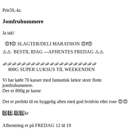
Pris
59
,
-
kr.
Jomfruhummere
Ja tak!
😍❗️😍 SLAGTER/DELI MARATHON 😍❗️😍
⚠️⚠️ BESTIL IDAG ---AFHENTES FREDAG ⚠️⚠️
🦐🦐🦐🦐🦐🦐🦐🦐🦐🦐🦐🦐🦐🦐🦐🦐🦐🦐🦐🦐
800G SUPER LUKSUS TIL WEEKENDEN
Vi har købt 70 kasser med fantastisk lækre store flotte
jomfruhummere.
Der er 800g pr kasse
Det er perfekt til en hyggelig aften med god hvidvin eller rose 😍😍
9️⃣9️⃣,0️⃣0️⃣kr
Afhentning er på FREDAG 12 til 19