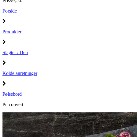
Pris
99
,
-
kr.
Forside
Produkter
Slagter / Deli
Kolde anretninger
Pølsebord
Pr. couvert