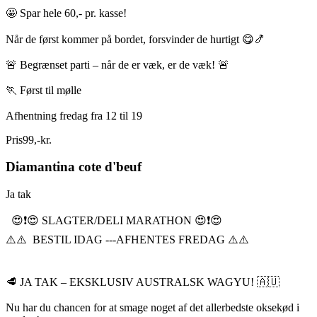
🤩 Spar hele 60,- pr. kasse!
Når de først kommer på bordet, forsvinder de hurtigt 😋🍤
🚨 Begrænset parti – når de er væk, er de væk! 🚨
🏃 Først til mølle
Afhentning fredag fra 12 til 19
Pris
99
,
-
kr.
Diamantina cote d'beuf
Ja tak
😍❗️😍 SLAGTER/DELI MARATHON 😍❗️😍
⚠️⚠️ BESTIL IDAG ---AFHENTES FREDAG ⚠️⚠️
🥩 JA TAK – EKSKLUSIV AUSTRALSK WAGYU! 🇦🇺
Nu har du chancen for at smage noget af det allerbedste oksekød i