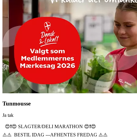
Tunmousse
Ja tak
😍❗️😍 SLAGTER/DELI MARATHON 😍❗️😍
⚠️⚠️ BESTIL IDAG ---AFHENTES FREDAG ⚠️⚠️