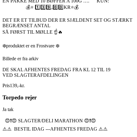
EN PAKKE MED 10 BØFFER A 100G …. KUN:
💰⭐️ 1️⃣3️⃣9️⃣,0️⃣0️⃣KR⭐️💰
DET ER ET TILBUD DER ER SJÆLDENT SET OG STÆRKT
BEGRÆNSET ANTAL
SÅ FØRST TIL MØLLE ☝️🔥
❄️produktet er en Frostvare ❄️
Billede er fra arkiv
DE SKAL AFHENTES FREDAG FRA KL 12 TIL 19
VED SLAGTERAFDELINGEN
Pris
139
,
-
kr.
Torpedo rejer
Ja tak
😍❗️😍 SLAGTER/DELI MARATHON 😍❗️😍
⚠️⚠️ BESTIL IDAG ---AFHENTES FREDAG ⚠️⚠️