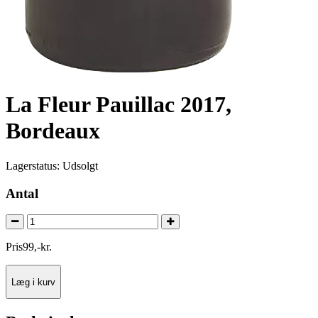
La Fleur Pauillac 2017,
Bordeaux
Lagerstatus:
Udsolgt
Antal
Pris
99
,
-
kr.
Læg i kurv