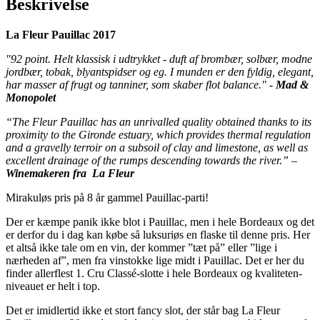
Beskrivelse
La Fleur Pauillac 2017
"92 point. Helt klassisk i udtrykket - duft af brombær, solbær, modne
jordbær, tobak, blyantspidser og eg. I munden er den fyldig, elegant,
har masser af frugt og tanniner, som skaber flot balance." -
Mad &
Monopolet
“The Fleur Pauillac has an unrivalled quality obtained thanks to its
proximity to the Gironde estuary, which provides thermal regulation
and a gravelly terroir on a subsoil of clay and limestone, as well as
excellent drainage of the rumps descending towards the river.” –
Winemakeren fra
La Fleur
Mirakuløs pris på 8 år gammel Pauillac-parti!
Der er kæmpe panik ikke blot i Pauillac, men i hele Bordeaux og det
er derfor du i dag kan købe så luksuriøs en flaske til denne pris. Her
et altså ikke tale om en vin, der kommer ”tæt på” eller ”lige i
nærheden af”, men fra vinstokke lige midt i Pauillac. Det er her du
finder allerflest 1. Cru Classé-slotte i hele Bordeaux og kvaliteten-
niveauet er helt i top.
Det er imidlertid ikke et stort fancy slot, der står bag La Fleur