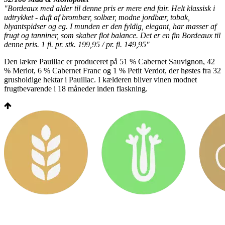
"Bordeaux med alder til denne pris er mere end fair. Helt klassisk i
udtrykket - duft af brombær, solbær, modne jordbær, tobak,
blyantspidser og eg. I munden er den fyldig, elegant, har masser af
frugt og tanniner, som skaber flot balance. Det er en fin Bordeaux til
denne pris. 1 fl. pr. stk. 199,95 / pr. fl. 149,95"
Den lækre Pauillac er produceret på 51 % Cabernet Sauvignon, 42
% Merlot, 6 % Cabernet Franc og 1 % Petit Verdot, der høstes fra 32
grusholdige hektar i Pauillac. I kælderen bliver vinen modnet
frugtbevarende i 18 måneder inden flaskning.