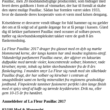
Pauillac, men 20 modstandsdygtige producenter, som bidrager med
hvert deres guldkorn i form af vinmarker, der har til formål at skabe
den størst mulige Pauillac. Sådan har formlen været siden 1933,
hvor de dannede deres kooperativ som et værn mod krisen dengang.
Krisetiderne er desværre vendt tilbage for fuld hammer og nu gælder
det om at få solgt ud af gamle årgange for at få penge i kassen. Glæd
dig til lækker parfumeret Pauillac med oceaner af solbær-power,
trøfler og skovbundskompleksitet takket være de godt 8 års
flaskemodning.
La Fleur Pauillac 2017 drager fra glasset med en dyb og mørke
blommerød kerne, der langs kanten har små modne teglstens-strejf.
Vidunderligt parfumeret Pauillac-næse, der afgiver en luksuriøs
duftpakke med tørrede violer, koncentrerede solbær, blommer, røde
kirsebær, mynte, tobak og lækre skovbundsnoter fra de 8 års
flaskelagring. I munden smyr La Fleur sig rundt med sin silkebløde
Pauillac-frugt, der har solbær og kirsebær i centrum af
smagsbilledet samt en herlig mineralitet fra regionens grusholdige
jordbund. Finpolerede tanniner fusionerer perfekt i den lange finish
med et spicy strejf af kaffe og tørrede krydderurter. Drik nu, eller
gem 10-15 år fra høståret.
Anmeldelser af La Fleur Pauillac 2017
92/100 Mad & Monopolet