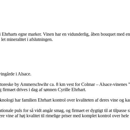
 Ehrharts egne marker. Vinen har en vidunderlig, åben bouquet med en 
t mineralitet i afslutningen.
vingårde i Alsace.
ittoreske by Ammerschwihr ca. 8 km vest for Colmar – Alsace-vinenes ”h
g firmaet drives i dag af sønnen Cyrille Ehrhart.
logi har familien Ehrhart kontrol over kvaliteten af deres vine og kan 
nale puls for så vidt angår smag, og firmaet er dygtigt til at tilpasse si
re vine af høj kvalitet til rimelige priser med komplet kontrol over hele