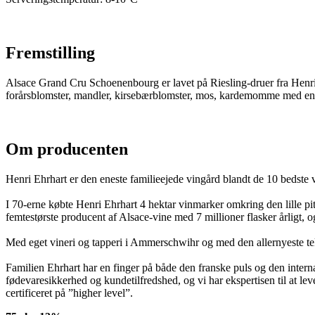
Fremstilling
Alsace Grand Cru Schoenenbourg er lavet på Riesling-druer fra Henri
forårsblomster, mandler, kirsebærblomster, mos, kardemomme med en le
Om producenten
Henri Ehrhart er den eneste familieejede vingård blandt de 10 bedste 
I 70-erne købte Henri Ehrhart 4 hektar vinmarker omkring den lille p
femtestørste producent af Alsace-vine med 7 millioner flasker årligt, o
Med eget vineri og tapperi i Ammerschwihr og med den allernyeste tekno
Familien Ehrhart har en finger på både den franske puls og den internatio
fødevaresikkerhed og kundetilfredshed, og vi har ekspertisen til at leve
certificeret på ”higher level”.