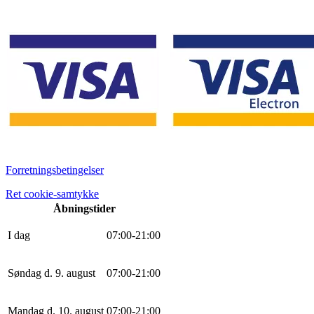
Forretningsbetingelser
Ret cookie-samtykke
Åbningstider
I dag
0
7
:
0
0
-
21
:
0
0
Søndag d. 9. august
0
7
:
0
0
-
21
:
0
0
Mandag d. 10. august
0
7
:
0
0
-
21
:
0
0