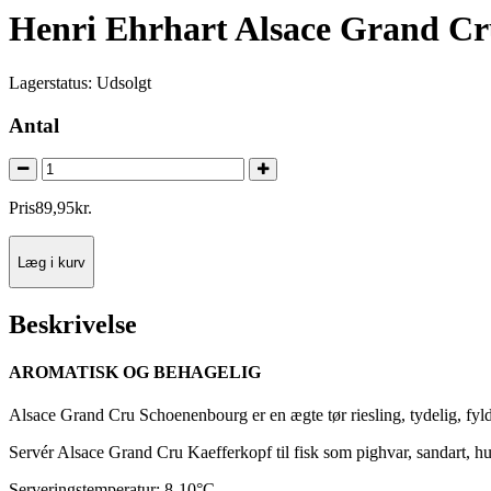
Henri Ehrhart Alsace Grand Cru
Lagerstatus:
Udsolgt
Antal
Pris
89
,
95
kr.
Læg i kurv
Beskrivelse
AROMATISK OG BEHAGELIG
Alsace Grand Cru Schoenenbourg er en ægte tør riesling, tydelig, fy
Servér Alsace Grand Cru Kaefferkopf til fisk som pighvar, sandart, hum
Serveringstemperatur: 8-10°C