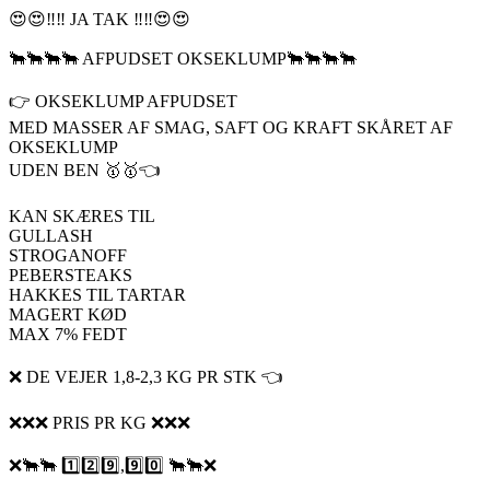
😍😍‼️‼️ JA TAK ‼️‼️😍😍
🐂🐂🐂🐂 AFPUDSET OKSEKLUMP🐂🐂🐂🐂
👉 OKSEKLUMP AFPUDSET
MED MASSER AF SMAG, SAFT OG KRAFT SKÅRET AF
OKSEKLUMP
UDEN BEN 🥇🥇👈
KAN SKÆRES TIL
GULLASH
STROGANOFF
PEBERSTEAKS
HAKKES TIL TARTAR
MAGERT KØD
MAX 7% FEDT
❌ DE VEJER 1,8-2,3 KG PR STK 👈
❌❌❌ PRIS PR KG ❌❌❌
❌🐂🐂 1️⃣2️⃣9️⃣,9️⃣0️⃣ 🐂🐂❌