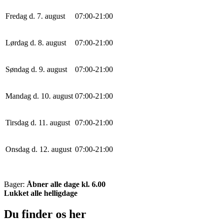
Fredag d. 7. august
0
7
:
0
0
-
21
:
0
0
Lørdag d. 8. august
0
7
:
0
0
-
21
:
0
0
Søndag d. 9. august
0
7
:
0
0
-
21
:
0
0
Mandag d. 10. august
0
7
:
0
0
-
21
:
0
0
Tirsdag d. 11. august
0
7
:
0
0
-
21
:
0
0
Onsdag d. 12. august
0
7
:
0
0
-
21
:
0
0
Bager:
Åbner alle dage kl. 6.00
Lukket alle helligdage
Du finder os her