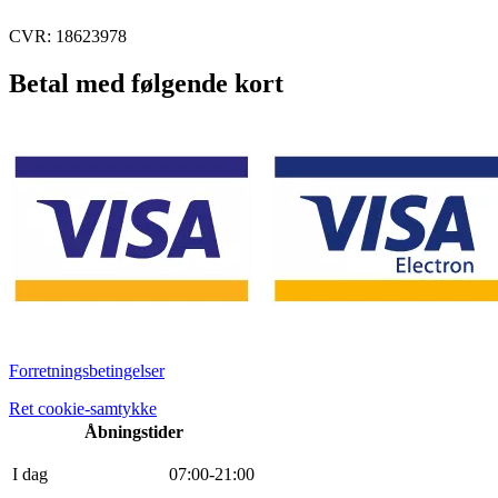
CVR: 18623978
Betal med følgende kort
Forretningsbetingelser
Ret cookie-samtykke
Åbningstider
I dag
0
7
:
0
0
-
21
:
0
0