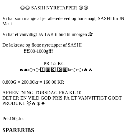
😍😍 SASHI NYRETAPPER 😍😍
Vi har som mange af jer allerede ved og har smagt, SASHI fra JN
Meat.
Vi har et vanvittigt JA TAK tilbud til imorgen 🙈
De lækreste og flotte nyretapper af SASHI
❗️❗️❗️500-1000g❗️❗️❗️
PR 1/2 KG
🔥🔥👉👉1️⃣0️⃣0️⃣,0️⃣0️⃣kr👈👈🔥🔥
0,800G × 200,00kr = 160.00 KR
AFHENTNING TORSDAG FRA KL 10
DET ER EN VILD GOD PRIS PÅ ET VANVITTIGT GODT
PRODUKT 🥇🔥🥇🔥
Pris
160
,
-
kr.
SPARERIBS