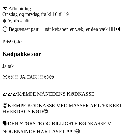
📅 Afhentning:
Onsdag og torsdag fra kl 10 til 19
❄️Dybfrost ❄️
⏱️ Begrænset parti – når kebaben er væk, er den væk 🏃‍♂️💨
Pris
99
,
-
kr.
Kødpakke stor
Ja tak
😍😍‼️‼️ JA TAK ‼️‼️😍😍
🚨🚨🚨KÆMPE MÅNEDENS KØDKASSE
😍KÆMPE KØDKASSE MED MASSER AF LÆKKERT
HVERDAGS KØD😍
🗣DEN STØRSTE OG BILLIGSTE KØDKASSE VI
NOGENSINDE HAR LAVET ‼️‼️‼️😃