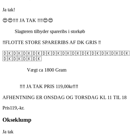
Ja tak!
😍😍‼️‼️ JA TAK ‼️‼️😍😍
Slagteren tilbyder spareribs i storkøb
‼️FLOTTE STORE SPARERIBS AF DK GRIS ‼️
🇩🇰🇩🇰🇩🇰🇩🇰🇩🇰🇩🇰🇩🇰🇩🇰🇩🇰🇩🇰🇩🇰🇩🇰🇩🇰
🇩🇰🇩🇰🇩🇰🇩🇰
Vægt ca 1800 Gram
‼️‼️ JA TAK PRIS 119,00kr‼️‼️
AFHENTNING ER ONSDAG OG TORSDAG KL 11 TIL 18
Pris
119
,
-
kr.
Okseklump
Ja tak