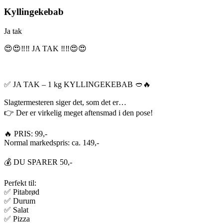
Kyllingekebab
Ja tak
😍😍‼️‼️ JA TAK ‼️‼️😍😍
✅ JA TAK – 1 kg KYLLINGEKEBAB 🥙🔥
Slagtermesteren siger det, som det er…
👉 Der er virkelig meget aftensmad i den pose!
🔥 PRIS: 99,-
Normal markedspris: ca. 149,-
💰 DU SPARER 50,-
Perfekt til:
✅ Pitabrød
✅ Durum
✅ Salat
✅ Pizza