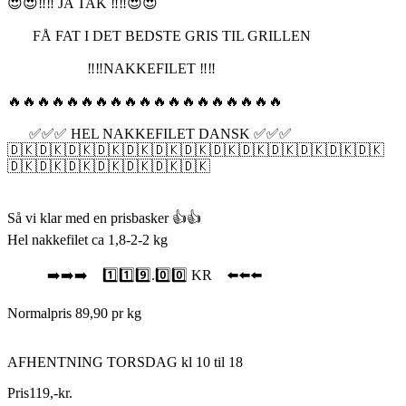
😍😍‼️‼️ JA TAK ‼️‼️😍😍
FÅ FAT I DET BEDSTE GRIS TIL GRILLEN
‼️‼️NAKKEFILET ‼️‼️
🔥🔥🔥🔥🔥🔥🔥🔥🔥🔥🔥🔥🔥🔥🔥🔥🔥🔥🔥
✅✅✅ HEL NAKKEFILET DANSK ✅✅✅
🇩🇰🇩🇰🇩🇰🇩🇰🇩🇰🇩🇰🇩🇰🇩🇰🇩🇰🇩🇰🇩🇰🇩🇰🇩🇰
🇩🇰🇩🇰🇩🇰🇩🇰🇩🇰🇩🇰🇩🇰
Så vi klar med en prisbasker 👍👍
Hel nakkefilet ca 1,8-2-2 kg
➡️➡️➡️ 1️⃣1️⃣9️⃣.0️⃣0️⃣ KR ⬅️⬅️⬅️
Normalpris 89,90 pr kg
AFHENTNING TORSDAG kl 10 til 18
Pris
119
,
-
kr.