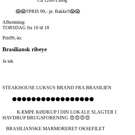
Ca 1200-1300g
😱😱‼️PRIS 99,- pr. Bakke‼️😱😱
Afhentning:
TORSDAG fra 10 til 18
Pris
99
,
-
kr.
Brasiliansk ribeye
Ja tak
STEAKHOUSE LUKSUS BRAND FRA BRASILIEN
⚫️⚫️⚫️⚫️⚫️⚫️⚫️⚫️⚫️⚫️⚫️⚫️⚫️⚫️⚫️⚫️⚫️
KÆMPE KØDKUP I DIN LOKALE SLAGTER I
HAVDRUP BRUGSFORENING 😍😍😍😍
BRASILIANSKE MARMORERET OKSEFILET