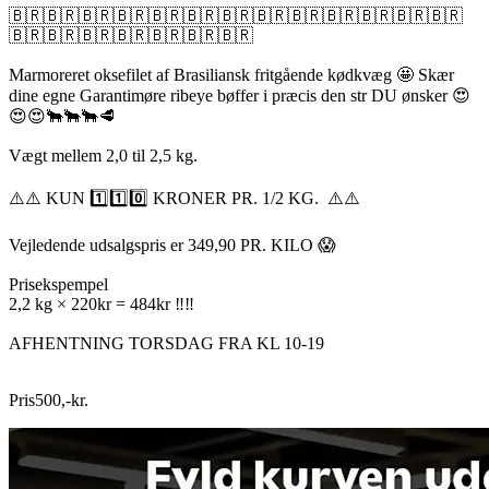
🇧🇷🇧🇷🇧🇷🇧🇷🇧🇷🇧🇷🇧🇷🇧🇷🇧🇷🇧🇷🇧🇷🇧🇷🇧🇷
🇧🇷🇧🇷🇧🇷🇧🇷🇧🇷🇧🇷🇧🇷
Marmoreret oksefilet af Brasiliansk fritgående kødkvæg 🤩 Skær
dine egne Garantimøre ribeye bøffer i præcis den str DU ønsker 😍
😍😍🐂🐂🐂🥩
Vægt mellem 2,0 til 2,5 kg.
⚠️⚠️ KUN 1️⃣1️⃣0️⃣ KRONER PR. 1/2 KG. ⚠️⚠️
Vejledende udsalgspris er 349,90 PR. KILO 😱
Prisekspempel
2,2 kg × 220kr = 484kr ‼️‼️
AFHENTNING TORSDAG FRA KL 10-19
Pris
500
,
-
kr.