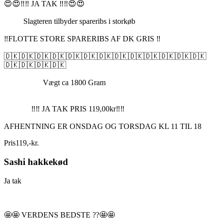
😍😍‼️‼️ JA TAK ‼️‼️😍😍
Slagteren tilbyder spareribs i storkøb
‼️FLOTTE STORE SPARERIBS AF DK GRIS ‼️
🇩🇰🇩🇰🇩🇰🇩🇰🇩🇰🇩🇰🇩🇰🇩🇰🇩🇰🇩🇰🇩🇰🇩🇰🇩🇰
🇩🇰🇩🇰🇩🇰🇩🇰
Vægt ca 1800 Gram
‼️‼️ JA TAK PRIS 119,00kr‼️‼️
AFHENTNING ER ONSDAG OG TORSDAG KL 11 TIL 18
Pris
119
,
-
kr.
Sashi hakkekød
Ja tak
🤩🤩 VERDENS BEDSTE ??🤩🤩