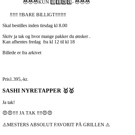
😳😳😳KUN 1️⃣3️⃣9️⃣5️⃣- 😳😳😳
‼️‼️‼️ ‼️BARE BILLIGT‼️‼️‼️‼️
Skal bestilles inden tirsdag kl 8.00
Skriv ja tak og hvor mange pakker du ønsker .
Kan afhentes fredag fra kl 12 til kl 18
Billede er fra arkivet
Pris
1.395
,
-
kr.
SASHI NYRETAPPER 🥇🥇
Ja tak!
😍😍‼️‼️ JA TAK ‼️‼️😍😍
⚠️MESTERS ABSOLUT FAVORIT PÅ GRILLEN ⚠️