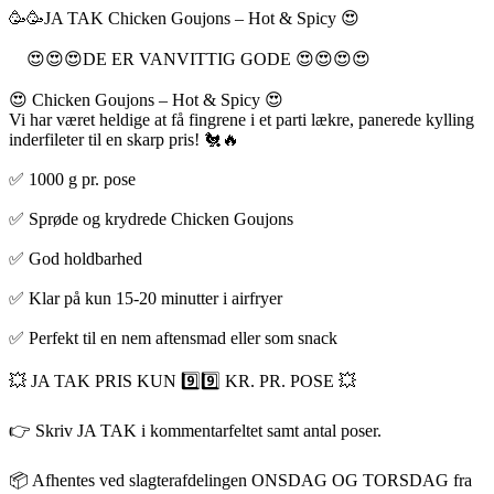
🥳🥳JA TAK Chicken Goujons – Hot & Spicy 😍
😍😍😍DE ER VANVITTIG GODE 😍😍😍😍
😍 Chicken Goujons – Hot & Spicy 😍
Vi har været heldige at få fingrene i et parti lækre, panerede kylling
inderfileter til en skarp pris! 🐔🔥
✅ 1000 g pr. pose
✅ Sprøde og krydrede Chicken Goujons
✅ God holdbarhed
✅ Klar på kun 15-20 minutter i airfryer
✅ Perfekt til en nem aftensmad eller som snack
💥 JA TAK PRIS KUN 9️⃣9️⃣ KR. PR. POSE 💥
👉 Skriv JA TAK i kommentarfeltet samt antal poser.
📦 Afhentes ved slagterafdelingen ONSDAG OG TORSDAG fra