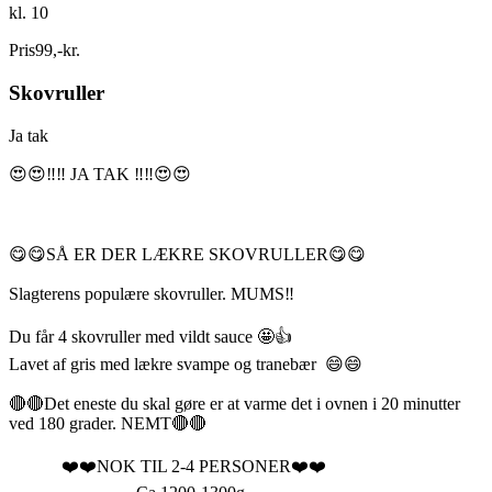
kl. 10
Pris
99
,
-
kr.
Skovruller
Ja tak
😍😍‼️‼️ JA TAK ‼️‼️😍😍
😋😋SÅ ER DER LÆKRE SKOVRULLER😋😋
Slagterens populære skovruller. MUMS‼️
Du får 4 skovruller med vildt sauce 🤩👍
Lavet af gris med lækre svampe og tranebær 😄😄
🔴🔴Det eneste du skal gøre er at varme det i ovnen i 20 minutter
ved 180 grader. NEMT🔴🔴
❤️❤️NOK TIL 2-4 PERSONER❤️❤️