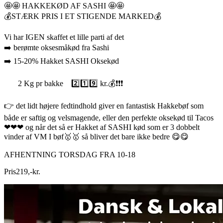
🤩🤩 HAKKEKØD AF SASHI 🤩🤩
💰STÆRK PRIS I ET STIGENDE MARKED💰
Vi har IGEN skaffet et lille parti af det
➡️ berømte oksesmåkød fra Sashi
➡️ 15-20% Hakket SASHI Oksekød
2 Kg pr bakke 2️⃣1️⃣9️⃣ kr.💰❗❗❗
👉 det lidt højere fedtindhold giver en fantastisk Hakkebøf som
både er saftig og velsmagende, eller den perfekte oksekød til Tacos
❤❤❤ og når det så er Hakket af SASHI kød som er 3 dobbelt
vinder af VM I bøf🥇🥇 så bliver det bare ikke bedre 😋😋
AFHENTNING TORSDAG FRA 10-18
Pris
219
,
-
kr.