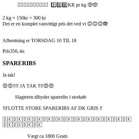
👉🏼👉🏼👉🏼👉🏼👉🏼 1️⃣5️⃣0️⃣KR pr kg 🤑🤑
2 kg × 150kr = 300 kr
Det er en komplet vanvittigt pris det ved vi 😊😊😊🙈
Afhentning er TORSDAG 10 TIL 18
Pris
350
,
-
kr.
SPARERIBS
Ja tak!
😍😍‼️‼️ JA TAK ‼️‼️😍😍
Slagteren tilbyder spareribs i storkøb
‼️FLOTTE STORE SPARERIBS AF DK GRIS ‼️
🇩🇰🇩🇰🇩🇰🇩🇰🇩🇰🇩🇰🇩🇰🇩🇰🇩🇰🇩🇰🇩🇰🇩🇰🇩🇰
🇩🇰🇩🇰🇩🇰🇩🇰
Vægt ca 1800 Gram