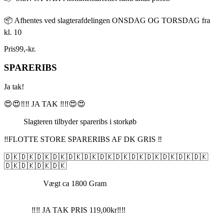
📦 Afhentes ved slagterafdelingen ONSDAG OG TORSDAG fra
kl. 10
Pris
99
,
-
kr.
SPARERIBS
Ja tak!
😍😍‼️‼️ JA TAK ‼️‼️😍😍
Slagteren tilbyder spareribs i storkøb
‼️FLOTTE STORE SPARERIBS AF DK GRIS ‼️
🇩🇰🇩🇰🇩🇰🇩🇰🇩🇰🇩🇰🇩🇰🇩🇰🇩🇰🇩🇰🇩🇰🇩🇰🇩🇰
🇩🇰🇩🇰🇩🇰🇩🇰
Vægt ca 1800 Gram
‼️‼️ JA TAK PRIS 119,00kr‼️‼️