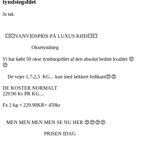
tyndstegsfilet
Ja tak
💥💥VANVIDSPRIS PÅ LUXUS KØD💥💥
Oksetyndsteg
Vi har købt 50 okse tyndstegsfilet af den absolut bedste kvalitet 😍
😍
De vejer 1,7-2,5 KG... kun med lækkert fedtkant😍😍
DE KOSTER NORMALT
229.90 Kr PR KG....
Fx 2 kg × 229.90KR= 459kr
MEN MEN MEN MEN SE NU HER 😍😍😍😍
PRISEN IDAG