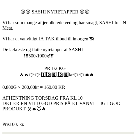
😍😍 SASHI NYRETAPPER 😍😍
Vi har som mange af jer allerede ved og har smagt, SASHI fra JN
Meat.
Vi har et vanvittigt JA TAK tilbud til imorgen 🙈
De lækreste og flotte nyretapper af SASHI
❗️❗️❗️500-1000g❗️❗️❗️
PR 1/2 KG
🔥🔥👉👉1️⃣0️⃣0️⃣,0️⃣0️⃣kr👈👈🔥🔥
0,800G × 200,00kr = 160.00 KR
AFHENTNING TORSDAG FRA KL 10
DET ER EN VILD GOD PRIS PÅ ET VANVITTIGT GODT
PRODUKT 🥇🔥🥇🔥
Pris
160
,
-
kr.