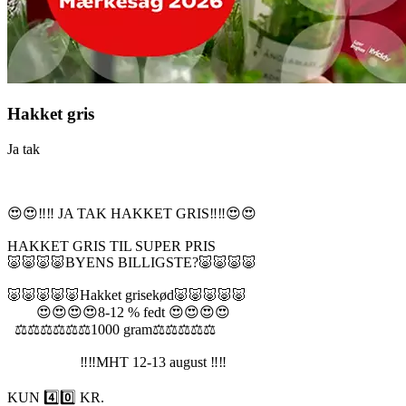
Hakket gris
Ja tak
😍😍‼️‼️ JA TAK HAKKET GRIS‼️‼️😍😍
HAKKET GRIS TIL SUPER PRIS
🐷🐷🐷🐷BYENS BILLIGSTE?🐷🐷🐷🐷
🐷🐷🐷🐷🐷Hakket grisekød🐷🐷🐷🐷🐷
😍😍😍😍8-12 % fedt 😍😍😍😍
⚖️⚖️⚖️⚖️⚖️⚖️1000 gram⚖️⚖️⚖️⚖️⚖️
‼️‼️MHT 12-13 august ‼️‼️
KUN 4️⃣0️⃣ KR.