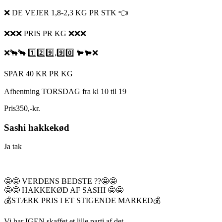
❌ DE VEJER 1,8-2,3 KG PR STK 👈
❌❌❌ PRIS PR KG ❌❌❌
❌🐂🐂 1️⃣2️⃣9️⃣,9️⃣0️⃣ 🐂🐂❌
SPAR 40 KR PR KG
Afhentning TORSDAG fra kl 10 til 19
Pris
350
,
-
kr.
Sashi hakkekød
Ja tak
🤩🤩 VERDENS BEDSTE ??🤩🤩
🤩🤩 HAKKEKØD AF SASHI 🤩🤩
💰STÆRK PRIS I ET STIGENDE MARKED💰
Vi har IGEN skaffet et lille parti af det