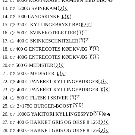
12. 👉 800G KOGT/RØGET KAMBEN MED BBQ 🐽
13. 👉 1200G SVINEKAM 🇩🇰
14. 👉 1000 LANDSKINKE 🇩🇰
15. 👉 350 G KYLLINGEBRYST BBQ🇩🇰
16. 👉 500 G SVINEKOTELETTER 🇩🇰
17. 👉 400 G SKINKESCHNITZLER 🇩🇰
18. 👉400 G ENTRECOTES KØDKVÆG 🇩🇰
19. 👉 400G ENTRECOTES KØDKVÆG 🇩🇰
20.👉 500 G MEDISTER 🇩🇰
21. 👉 500 G MEDISTER 🇩🇰
22. 👉 400 G PANERET KYLLINGEBURGER🇩🇰
23. 👉 400 G PANERET KYLLINGEBURGER 🇩🇰
24. 👉 500 G FLÆSK I SKIVER 🇩🇰
25. 👉 2×175G BURGER-BOOST 🇩🇰
26. 👉 1000G YAKITORI KYLLINGESPYD🇩🇰❄️🔥
27. 👉 400 G HAKKET GRIS OG OKSE 8-12%🇩🇰
28. 👉 400 G HAKKET GRIS OG OKSE 8-12%🇩🇰