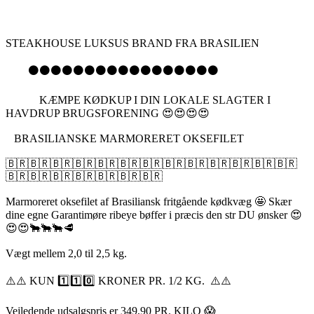
STEAKHOUSE LUKSUS BRAND FRA BRASILIEN
⚫️⚫️⚫️⚫️⚫️⚫️⚫️⚫️⚫️⚫️⚫️⚫️⚫️⚫️⚫️⚫️⚫️
KÆMPE KØDKUP I DIN LOKALE SLAGTER I
HAVDRUP BRUGSFORENING 😍😍😍😍
BRASILIANSKE MARMORERET OKSEFILET
🇧🇷🇧🇷🇧🇷🇧🇷🇧🇷🇧🇷🇧🇷🇧🇷🇧🇷🇧🇷🇧🇷🇧🇷🇧🇷
🇧🇷🇧🇷🇧🇷🇧🇷🇧🇷🇧🇷🇧🇷
Marmoreret oksefilet af Brasiliansk fritgående kødkvæg 🤩 Skær
dine egne Garantimøre ribeye bøffer i præcis den str DU ønsker 😍
😍😍🐂🐂🐂🥩
Vægt mellem 2,0 til 2,5 kg.
⚠️⚠️ KUN 1️⃣1️⃣0️⃣ KRONER PR. 1/2 KG. ⚠️⚠️
Vejledende udsalgspris er 349,90 PR. KILO 😱