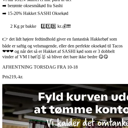
➡️ berømte oksesmåkød fra Sashi
➡️ 15-20% Hakket SASHI Oksekød
2 Kg pr bakke 2️⃣1️⃣9️⃣ kr.💰❗❗❗
👉 det lidt højere fedtindhold giver en fantastisk Hakkebøf som
både er saftig og velsmagende, eller den perfekte oksekød til Tacos
❤❤❤ og når det så er Hakket af SASHI kød som er 3 dobbelt
vinder af VM I bøf🥇🥇 så bliver det bare ikke bedre 😋😋
AFHENTNING TORSDAG FRA 10-18
Pris
219
,
-
kr.