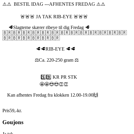
⚠️⚠️ BESTIL IDAG ---AFHENTES FREDAG ⚠️⚠️
🚨🚨🚨 JA TAK RIB-EYE 🚨🚨🚨
🥩Slagterne skærer ribeye til dig Fredag 🥩
🇧🇷🇧🇷🇧🇷🇧🇷🇧🇷🇧🇷🇧🇷🇧🇷🇧🇷🇧🇷🇧🇷🇧🇷🇧🇷
🇧🇷🇧🇷🇧🇷🇧🇷🇧🇷🇧🇷
🥩🥩RIB-EYE 🥩🥩
⚖️Ca. 220-250 gram ⚖️
5️⃣9️⃣ KR PR STK
🤩🤩😍😍👏👏
Kan afhentes Fredag fra klokken 12.00-19.00🙌
Pris
59
,
-
kr.
Goujons
Ja tak