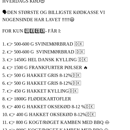
HVERDAGS KØD😍
🗣DEN STØRSTE OG BILLIGSTE KØDKASSE VI
NOGENSINDE HAR LAVET ‼️‼️‼️😃
FOR KUN 1️⃣3️⃣9️⃣5️⃣- FÅR I:
1. 👉 500-600 G SVINEMØRBRAD 🇩🇰
2. 👉 500-600 G SVINEMØRBRAD 🇩🇰
3. 👉 1450G HEL DANSK KYLLING 🇩🇰
4. 👉 1500 G FRANKFURTER PØLSER 🔥
5. 👉 500 G HAKKET GRIS 8-12%🇩🇰
6. 👉 500 G HAKKET GRIS 8-12%🇩🇰
7. 👉 450 G HAKKET KYLLING🇩🇰
8. 👉 1800G FLØDEKARTOFLER
9. 👉 400 G HAKKET OKSEKØD 8-12 %🇩🇰
10. 👉 400 G HAKKET OKSEKØD 8-12%🇩🇰
11. 👉 800 G KOGT/RØGET KAMBEN MED BBQ 🐽