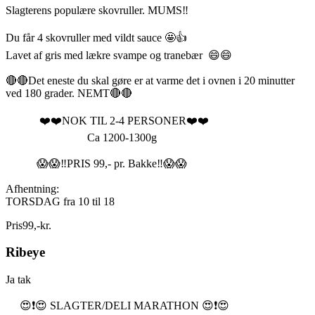
Slagterens populære skovruller. MUMS‼️
Du får 4 skovruller med vildt sauce 🤩👍
Lavet af gris med lækre svampe og tranebær 😄😄
🔴🔴Det eneste du skal gøre er at varme det i ovnen i 20 minutter
ved 180 grader. NEMT🔴🔴
❤️❤️NOK TIL 2-4 PERSONER❤️❤️
Ca 1200-1300g
😱😱‼️PRIS 99,- pr. Bakke‼️😱😱
Afhentning:
TORSDAG fra 10 til 18
Pris
99
,
-
kr.
Ribeye
Ja tak
😍❗️😍 SLAGTER/DELI MARATHON 😍❗️😍