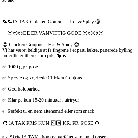
🥳🥳JA TAK Chicken Goujons – Hot & Spicy 😍
😍😍😍DE ER VANVITTIG GODE 😍😍😍😍
😍 Chicken Goujons – Hot & Spicy 😍
Vi har været heldige at få fingrene i et parti lækre, panerede kylling
inderfileter til en skarp pris! 🐔🔥
✅ 1000 g pr. pose
✅ Sprøde og krydrede Chicken Goujons
✅ God holdbarhed
✅ Klar på kun 15-20 minutter i airfryer
✅ Perfekt til en nem aftensmad eller som snack
💥 JA TAK PRIS KUN 9️⃣9️⃣ KR. PR. POSE 💥
👉 Skriv JA TAK i kommentarfeltet samt antal poser.