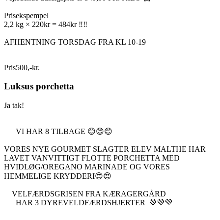
Prisekspempel
2,2 kg × 220kr = 484kr ‼️‼️
AFHENTNING TORSDAG FRA KL 10-19
Pris
500
,
-
kr.
Luksus porchetta
Ja tak!
VI HAR 8 TILBAGE 😊😊😊
VORES NYE GOURMET SLAGTER ELEV MALTHE HAR
LAVET VANVITTIGT FLOTTE PORCHETTA MED
HVIDLØG/OREGANO MARINADE OG VORES
HEMMELIGE KRYDDERI😍😍
VELFÆRDSGRISEN FRA KÆRAGERGÅRD
HAR 3 DYREVELDFÆRDSHJERTER 💚💚💚