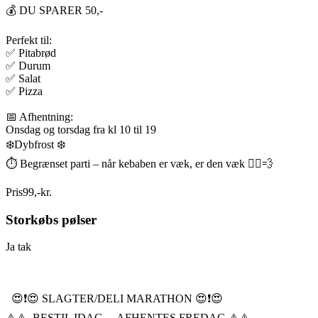
💰 DU SPARER 50,-
Perfekt til:
✅ Pitabrød
✅ Durum
✅ Salat
✅ Pizza
📅 Afhentning:
Onsdag og torsdag fra kl 10 til 19
❄️Dybfrost ❄️
⏱️ Begrænset parti – når kebaben er væk, er den væk 🏃‍♂️💨
Pris
99
,
-
kr.
Storkøbs pølser
Ja tak
😍❗️😍 SLAGTER/DELI MARATHON 😍❗️😍
⚠️⚠️ BESTIL IDAG ---AFHENTES FREDAG ⚠️⚠️