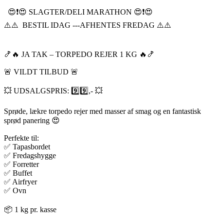
😍❗️😍 SLAGTER/DELI MARATHON 😍❗️😍
⚠️⚠️ BESTIL IDAG ---AFHENTES FREDAG ⚠️⚠️
🍤🔥 JA TAK – TORPEDO REJER 1 KG 🔥🍤
🚨 VILDT TILBUD 🚨
💥 UDSALGSPRIS: 9️⃣9️⃣,- 💥
Sprøde, lækre torpedo rejer med masser af smag og en fantastisk
sprød panering 😍
Perfekte til:
✅ Tapasbordet
✅ Fredagshygge
✅ Forretter
✅ Buffet
✅ Airfryer
✅ Ovn
📦 1 kg pr. kasse