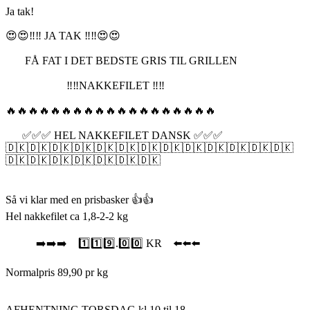
Ja tak!
😍😍‼️‼️ JA TAK ‼️‼️😍😍
FÅ FAT I DET BEDSTE GRIS TIL GRILLEN
‼️‼️NAKKEFILET ‼️‼️
🔥🔥🔥🔥🔥🔥🔥🔥🔥🔥🔥🔥🔥🔥🔥🔥🔥🔥🔥
✅✅✅ HEL NAKKEFILET DANSK ✅✅✅
🇩🇰🇩🇰🇩🇰🇩🇰🇩🇰🇩🇰🇩🇰🇩🇰🇩🇰🇩🇰🇩🇰🇩🇰🇩🇰
🇩🇰🇩🇰🇩🇰🇩🇰🇩🇰🇩🇰🇩🇰
Så vi klar med en prisbasker 👍👍
Hel nakkefilet ca 1,8-2-2 kg
➡️➡️➡️ 1️⃣1️⃣9️⃣.0️⃣0️⃣ KR ⬅️⬅️⬅️
Normalpris 89,90 pr kg
AFHENTNING TORSDAG kl 10 til 18