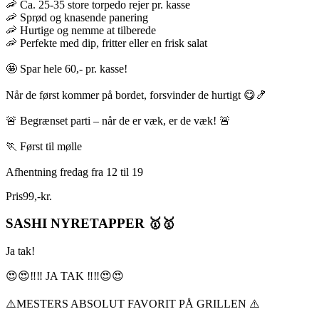
🦐 Ca. 25-35 store torpedo rejer pr. kasse
🦐 Sprød og knasende panering
🦐 Hurtige og nemme at tilberede
🦐 Perfekte med dip, fritter eller en frisk salat
🤩 Spar hele 60,- pr. kasse!
Når de først kommer på bordet, forsvinder de hurtigt 😋🍤
🚨 Begrænset parti – når de er væk, er de væk! 🚨
🏃 Først til mølle
Afhentning fredag fra 12 til 19
Pris
99
,
-
kr.
SASHI NYRETAPPER 🥇🥇
Ja tak!
😍😍‼️‼️ JA TAK ‼️‼️😍😍
⚠️MESTERS ABSOLUT FAVORIT PÅ GRILLEN ⚠️