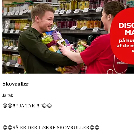
Skovruller
Ja tak
😍😍‼️‼️ JA TAK ‼️‼️😍😍
😋😋SÅ ER DER LÆKRE SKOVRULLER😋😋