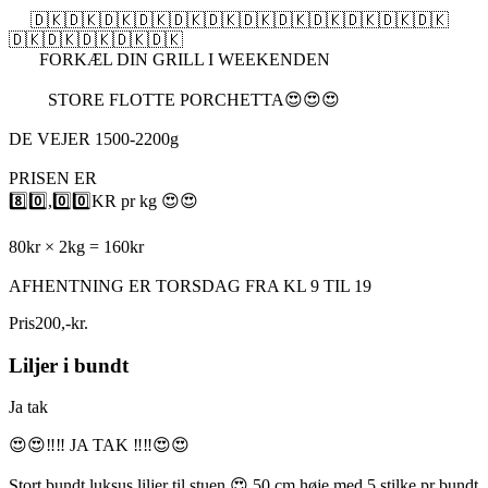
🇩🇰🇩🇰🇩🇰🇩🇰🇩🇰🇩🇰🇩🇰🇩🇰🇩🇰🇩🇰🇩🇰🇩🇰
🇩🇰🇩🇰🇩🇰🇩🇰🇩🇰
FORKÆL DIN GRILL I WEEKENDEN
STORE FLOTTE PORCHETTA😍😍😍
DE VEJER 1500-2200g
PRISEN ER
8️⃣0️⃣,0️⃣0️⃣KR pr kg 😍😍
80kr × 2kg = 160kr
AFHENTNING ER TORSDAG FRA KL 9 TIL 19
Pris
200
,
-
kr.
Liljer i bundt
Ja tak
😍😍‼️‼️ JA TAK ‼️‼️😍😍
Stort bundt luksus liljer til stuen 😍 50 cm høje med 5 stilke pr bundt