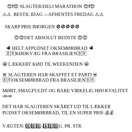
😍❗️😍 SLAGTER/DELI MARATHON 😍❗️😍
⚠️⚠️ BESTIL IDAG ---AFHENTES FREDAG ⚠️⚠️
SKARP PRIS IMORGEN 🚫🚫🚫🚫🚫
😍😍DET ABSOLUT BEDSTE 😍😍
🥩 HELT AFPUDSET OKSEMØRBRAD 🥩
🇧🇷KØDKVÆG FRA BRASILIEN🇧🇷
🤩 LÆKKERT KØD TIL WEEKENDEN 🤩
🚨 SLAGTEREN HAR SKAFFET ET PARTI 🚨
🇧🇷OKSEMØRBRAD FRA BRASILIEN🇧🇷
MØRT, SMAGFULDT OG BARE VIRKELIG HØJ KVALITET
📣📣
DET HAR SLAGTEREN SKÅRET UD TIL LÆKKER
PUDSET OKSEMØRBRAD, TIL EN SUPER PRIS 💰💰
VÆGTEN: 4️⃣0️⃣0️⃣-4️⃣5️⃣0️⃣G. PR. STK