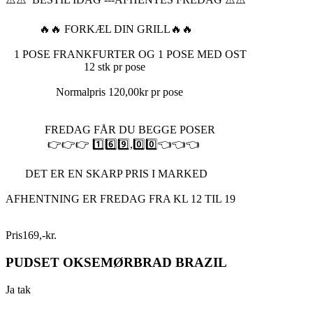
🔥🔥 FORKÆL DIN GRILL🔥🔥
1 POSE FRANKFURTER OG 1 POSE MED OST
12 stk pr pose
Normalpris 120,00kr pr pose
FREDAG FÅR DU BEGGE POSER
👉👉👉 1️⃣6️⃣9️⃣,0️⃣0️⃣👈👈👈
DET ER EN SKARP PRIS I MARKED
AFHENTNING ER FREDAG FRA KL 12 TIL 19
Pris
169
,
-
kr.
PUDSET OKSEMØRBRAD BRAZIL
Ja tak