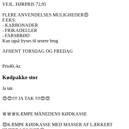
VEJL. FØRPRIS 72,95
FLERE ANVENDELSES MULIGHEDER😍
F.EKS:
- KARBONADER
- FRIKADELLER
- FARSBRØD
Kan også fryses til senere brug
AFHENT TORSDAG OG FREDAG
Pris
40
,
-
kr.
Kødpakke stor
Ja tak
😍😍‼️‼️ JA TAK ‼️‼️😍😍
🚨🚨🚨KÆMPE MÅNEDENS KØDKASSE
😍KÆMPE KØDKASSE MED MASSER AF LÆKKERT