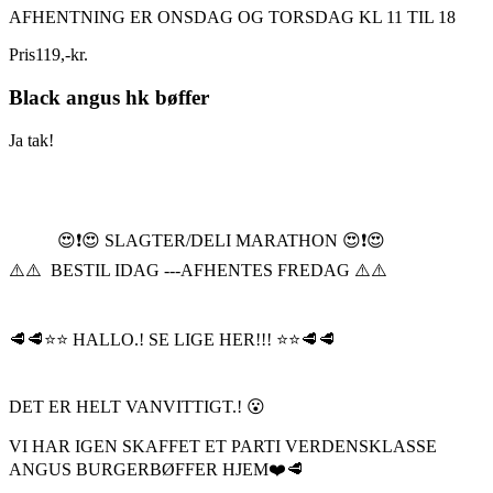
AFHENTNING ER ONSDAG OG TORSDAG KL 11 TIL 18
Pris
119
,
-
kr.
Black angus hk bøffer
Ja tak!
😍❗️😍 SLAGTER/DELI MARATHON 😍❗️😍
⚠️⚠️ BESTIL IDAG ---AFHENTES FREDAG ⚠️⚠️
🥩🥩⭐️⭐️ HALLO.! SE LIGE HER!!! ⭐️⭐️🥩🥩
DET ER HELT VANVITTIGT.! 😮
VI HAR IGEN SKAFFET ET PARTI VERDENSKLASSE
ANGUS BURGERBØFFER HJEM❤️🥩