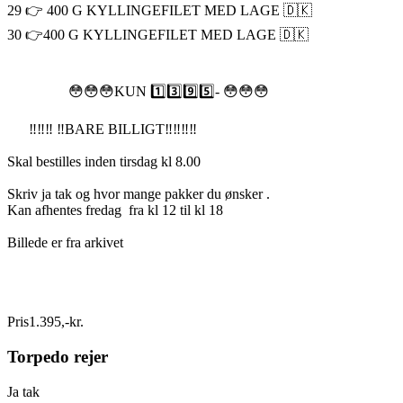
29 👉 400 G KYLLINGEFILET MED LAGE 🇩🇰
30 👉400 G KYLLINGEFILET MED LAGE 🇩🇰
😳😳😳KUN 1️⃣3️⃣9️⃣5️⃣- 😳😳😳
‼️‼️‼️ ‼️BARE BILLIGT‼️‼️‼️‼️
Skal bestilles inden tirsdag kl 8.00
Skriv ja tak og hvor mange pakker du ønsker .
Kan afhentes fredag fra kl 12 til kl 18
Billede er fra arkivet
Pris
1.395
,
-
kr.
Torpedo rejer
Ja tak