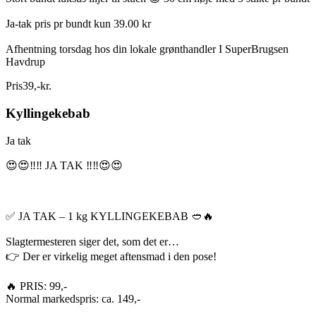
Ja-tak pris pr bundt kun 39.00 kr
Afhentning torsdag hos din lokale grønthandler I SuperBrugsen
Havdrup
Pris
39
,
-
kr.
Kyllingekebab
Ja tak
😍😍‼️‼️ JA TAK ‼️‼️😍😍
✅ JA TAK – 1 kg KYLLINGEKEBAB 🥙🔥
Slagtermesteren siger det, som det er…
👉 Der er virkelig meget aftensmad i den pose!
🔥 PRIS: 99,-
Normal markedspris: ca. 149,-