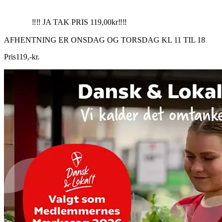
‼️‼️ JA TAK PRIS 119,00kr‼️‼️
AFHENTNING ER ONSDAG OG TORSDAG KL 11 TIL 18
Pris
119
,
-
kr.