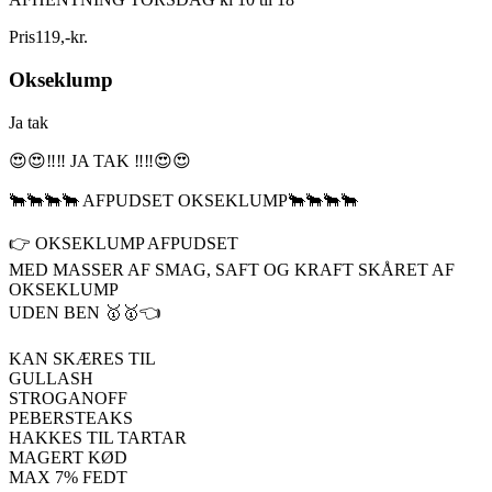
Pris
119
,
-
kr.
Okseklump
Ja tak
😍😍‼️‼️ JA TAK ‼️‼️😍😍
🐂🐂🐂🐂 AFPUDSET OKSEKLUMP🐂🐂🐂🐂
👉 OKSEKLUMP AFPUDSET
MED MASSER AF SMAG, SAFT OG KRAFT SKÅRET AF
OKSEKLUMP
UDEN BEN 🥇🥇👈
KAN SKÆRES TIL
GULLASH
STROGANOFF
PEBERSTEAKS
HAKKES TIL TARTAR
MAGERT KØD
MAX 7% FEDT