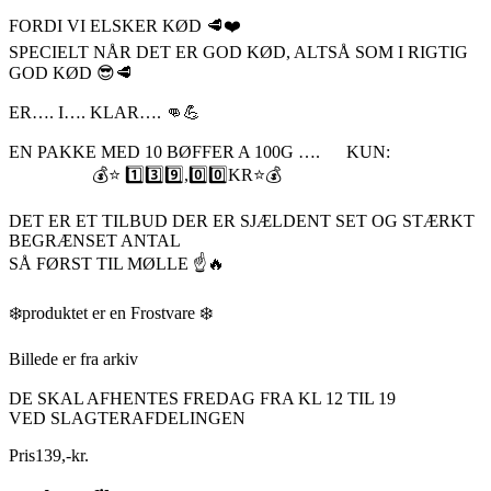
FORDI VI ELSKER KØD 🥩❤️
SPECIELT NÅR DET ER GOD KØD, ALTSÅ SOM I RIGTIG
GOD KØD 😎🥩
ER…. I…. KLAR…. 👊💪
EN PAKKE MED 10 BØFFER A 100G …. KUN:
💰⭐️ 1️⃣3️⃣9️⃣,0️⃣0️⃣KR⭐️💰
DET ER ET TILBUD DER ER SJÆLDENT SET OG STÆRKT
BEGRÆNSET ANTAL
SÅ FØRST TIL MØLLE ☝️🔥
❄️produktet er en Frostvare ❄️
Billede er fra arkiv
DE SKAL AFHENTES FREDAG FRA KL 12 TIL 19
VED SLAGTERAFDELINGEN
Pris
139
,
-
kr.