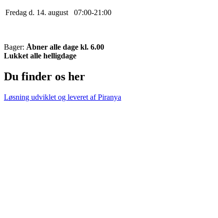
Fredag d. 14. august
0
7
:
0
0
-
21
:
0
0
Bager:
Åbner alle dage kl. 6.00
Lukket alle helligdage
Du finder os her
Løsning udviklet og leveret af
Piranya