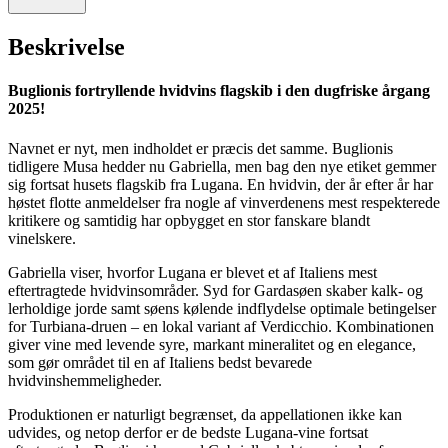
Beskrivelse
Buglionis fortryllende hvidvins flagskib i den dugfriske årgang
2025!
Navnet er nyt, men indholdet er præcis det samme. Buglionis
tidligere Musa hedder nu Gabriella, men bag den nye etiket gemmer
sig fortsat husets flagskib fra Lugana. En hvidvin, der år efter år har
høstet flotte anmeldelser fra nogle af vinverdenens mest respekterede
kritikere og samtidig har opbygget en stor fanskare blandt
vinelskere.
Gabriella viser, hvorfor Lugana er blevet et af Italiens mest
eftertragtede hvidvinsområder. Syd for Gardasøen skaber kalk- og
lerholdige jorde samt søens kølende indflydelse optimale betingelser
for Turbiana-druen – en lokal variant af Verdicchio. Kombinationen
giver vine med levende syre, markant mineralitet og en elegance,
som gør området til en af Italiens bedst bevarede
hvidvinshemmeligheder.
Produktionen er naturligt begrænset, da appellationen ikke kan
udvides, og netop derfor er de bedste Lugana-vine fortsat