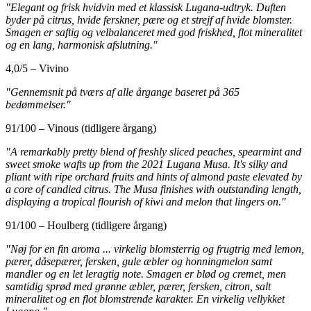
"Elegant og frisk hvidvin med et klassisk Lugana-udtryk. Duften
byder på citrus, hvide ferskner, pære og et strejf af hvide blomster.
Smagen er saftig og velbalanceret med god friskhed, flot mineralitet
og en lang, harmonisk afslutning."
4,0/5 – Vivino
"Gennemsnit på tværs af alle årgange baseret på 365
bedømmelser."
91/100 – Vinous (tidligere årgang)
"A remarkably pretty blend of freshly sliced peaches, spearmint and
sweet smoke wafts up from the 2021 Lugana Musa. It's silky and
pliant with ripe orchard fruits and hints of almond paste elevated by
a core of candied citrus. The Musa finishes with outstanding length,
displaying a tropical flourish of kiwi and melon that lingers on."
91/100 – Houlberg (tidligere årgang)
"Nøj for en fin aroma ... virkelig blomsterrig og frugtrig med lemon,
pærer, dåsepærer, fersken, gule æbler og honningmelon samt
mandler og en let leragtig note. Smagen er blød og cremet, men
samtidig sprød med grønne æbler, pærer, fersken, citron, salt
mineralitet og en flot blomstrende karakter.
En virkelig vellykket