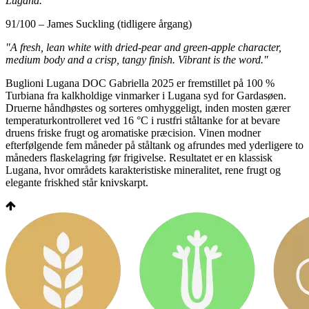
Lugana."
91/100 – James Suckling (tidligere årgang)
"A fresh, lean white with dried-pear and green-apple character,
medium body and a crisp, tangy finish.
Vibrant is the word."
Buglioni Lugana DOC Gabriella 2025 er fremstillet på 100 %
Turbiana fra kalkholdige vinmarker i Lugana syd for Gardasøen.
Druerne håndhøstes og sorteres omhyggeligt, inden mosten gærer
temperaturkontrolleret ved 16 °C i rustfri ståltanke for at bevare
druens friske frugt og aromatiske præcision. Vinen modner
efterfølgende fem måneder på ståltank og afrundes med yderligere to
måneders flaskelagring før frigivelse. Resultatet er en klassisk
Lugana, hvor områdets karakteristiske mineralitet, rene frugt og
elegante friskhed står knivskarpt.