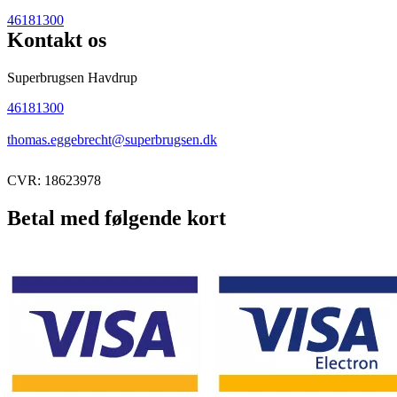
46181300
Kontakt os
Superbrugsen Havdrup
46181300
thomas.eggebrecht@superbrugsen.dk
CVR: 18623978
Betal med følgende kort