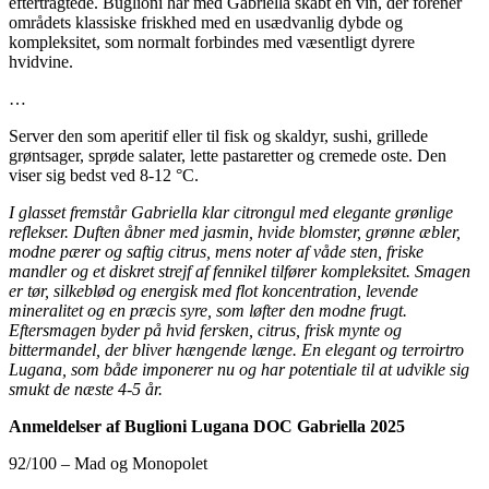
eftertragtede. Buglioni har med Gabriella skabt en vin, der forener
områdets klassiske friskhed med en usædvanlig dybde og
kompleksitet, som normalt forbindes med væsentligt dyrere
hvidvine.
…
Server den som aperitif eller til fisk og skaldyr, sushi, grillede
grøntsager, sprøde salater, lette pastaretter og cremede oste. Den
viser sig bedst ved 8-12 °C.
I glasset fremstår Gabriella klar citrongul med elegante grønlige
reflekser. Duften åbner med jasmin, hvide blomster, grønne æbler,
modne pærer og saftig citrus, mens noter af våde sten, friske
mandler og et diskret strejf af fennikel tilfører kompleksitet. Smagen
er tør, silkeblød og energisk med flot koncentration, levende
mineralitet og en præcis syre, som løfter den modne frugt.
Eftersmagen byder på hvid fersken, citrus, frisk mynte og
bittermandel, der bliver hængende længe. En elegant og terroirtro
Lugana, som både imponerer nu og har potentiale til at udvikle sig
smukt de næste 4-5 år.
Anmeldelser af Buglioni Lugana DOC Gabriella 2025
92/100 – Mad og Monopolet