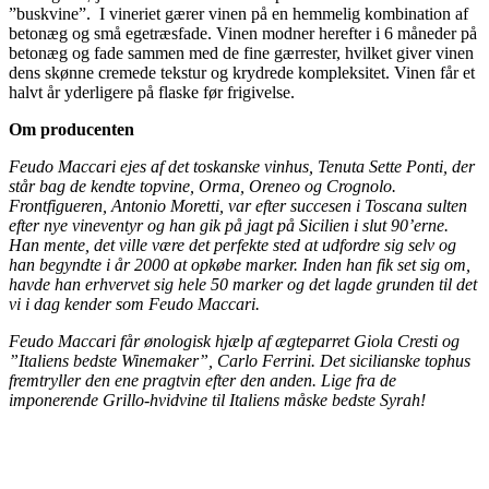
”buskvine”. I vineriet gærer vinen på en hemmelig kombination af
betonæg og små egetræsfade. Vinen modner herefter i 6 måneder på
betonæg og fade sammen med de fine gærrester, hvilket giver vinen
dens skønne cremede tekstur og krydrede kompleksitet. Vinen får et
halvt år yderligere på flaske før frigivelse.
Om producenten
Feudo Maccari ejes af det toskanske vinhus, Tenuta Sette Ponti, der
står bag de kendte topvine, Orma, Oreneo og Crognolo.
Frontfigueren, Antonio Moretti, var efter succesen i Toscana sulten
efter nye vineventyr og han gik på jagt på Sicilien i slut 90’erne.
Han mente, det ville være det perfekte sted at udfordre sig selv og
han begyndte i år 2000 at opkøbe marker. Inden han fik set sig om,
havde han erhvervet sig hele 50 marker og det lagde grunden til det
vi i dag kender som Feudo Maccari.
Feudo Maccari får ønologisk hjælp af ægteparret Giola Cresti og
”Italiens bedste Winemaker”, Carlo Ferrini. Det sicilianske tophus
fremtryller den ene pragtvin efter den anden. Lige fra de
imponerende Grillo-hvidvine til Italiens måske bedste Syrah!