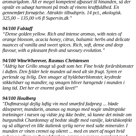
aromarigdom. Alt er meget kompetent afpasset til hinanden, så der
opstår en udsøgt harmoni på trods af vinens kraftfuldhed. En
gennemført fornøjelse. Attraktiv tilbudspris. 14 pct., økologisk.
325,00 – 135,00 v/6 fl Supervin.dk "
94/100 Falstaff
“Dense golden yellow. Rich and intense aromas, with notes of
orange blossom, acacia honey, citrus, balsamic herbs and delicate
nuances of vanilla and sweet spices. Rich, soft, dense and deep
flavour, with a pleasant fresh and savoury evolution.”
94/100 WineWherever, Rasmus Christensen
"Aldrig har Grillo smagt så godt som her. Fine hvide forårsblomster
i duften. Den fylder hele munden ud med alt sin frugt. Syren er
perlende og livlig. Den smager af hyldebærblomster, krydrede
stikkelsbær og mandler, og smagen bliver hængende i munden i
lang tid. Det her er enormt godt lavet!"
94/100 Houlberg
"Duftmæssigt dejlig luftig vin med smørfed fadpræg ... bløde
dåsepærer, mandarin, ananas og mango med nogle småtropiske
trækninger i næsen og vidste jeg ikke bedre, så kunne det minde om
burgundisk Chardonnay af bedste skuffe med vanilje, lakridskonfekt
og så alligevel en lille italiensk syrlig nerve med salte mineraler. I
munden er vinen cremet og olieret ... med en snert af noget hvid