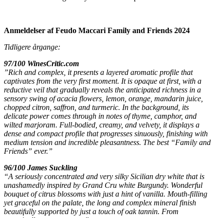
Anmeldelser af Feudo Maccari Family and Friends 2024
Tidligere årgange:
97/100 WinesCritic.com
”Rich and complex, it presents a layered aromatic profile that
captivates from the very first moment. It is opaque at first, with a
reductive veil that gradually reveals the anticipated richness in a
sensory swing of acacia flowers, lemon, orange, mandarin juice,
chopped citron, saffron, and turmeric. In the background, its
delicate power comes through in notes of thyme, camphor, and
wilted marjoram. Full-bodied, creamy, and velvety, it displays a
dense and compact profile that progresses sinuously, finishing with
medium tension and incredible pleasantness. The best “Family and
Friends” ever.”
96/100 James Suckling
“A seriously concentrated and very silky Sicilian dry white that is
unashamedly inspired by Grand Cru white Burgundy. Wonderful
bouquet of citrus blossoms with just a hint of vanilla. Mouth-filling
yet graceful on the palate, the long and complex mineral finish
beautifully supported by just a touch of oak tannin.
From