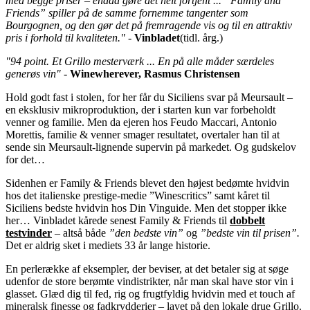
med begge priser – endda gøre det helt fortjent ... ”Family and
Friends” spiller på de samme fornemme tangenter som
Bourgognen, og den gør det på fremragende vis og til en attraktiv
pris i forhold til kvaliteten."
-
Vinbladet
(tidl. årg.)
"94 point. Et Grillo mesterværk ... En på alle måder særdeles
generøs vin"
-
Winewherever, Rasmus Christensen
Hold godt fast i stolen, for her får du Siciliens svar på Meursault –
en eksklusiv mikroproduktion, der i starten kun var forbeholdt
venner og familie. Men da ejeren hos Feudo Maccari, Antonio
Morettis, familie & venner smager resultatet, overtaler han til at
sende sin Meursault-lignende supervin på markedet. Og gudskelov
for det…
Sidenhen er Family & Friends blevet den højest bedømte hvidvin
hos det italienske prestige-medie ”Winescritics” samt kåret til
Siciliens bedste hvidvin hos Din Vinguide. Men det stopper ikke
her… Vinbladet kårede senest Family & Friends til
dobbelt
testvinder
– altså både
”den bedste vin”
og
”bedste vin til prisen”.
Det er aldrig sket i mediets 33 år lange historie.
En perlerække af eksempler, der beviser, at det betaler sig at søge
udenfor de store berømte vindistrikter, når man skal have stor vin i
glasset. Glæd dig til fed, rig og frugtfyldig hvidvin med et touch af
mineralsk finesse og fadkrydderier – lavet på den lokale drue Grillo.