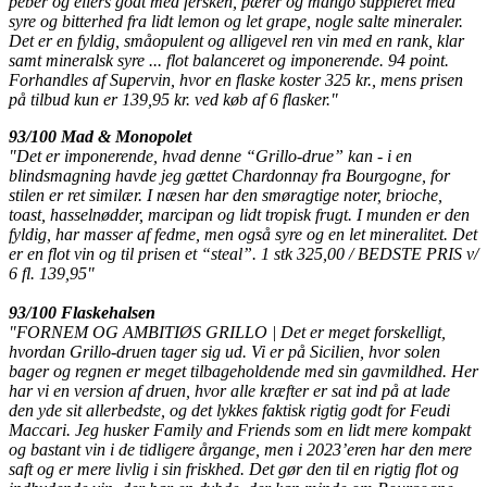
peber og ellers godt med fersken, pærer og mango suppleret med
syre og bitterhed fra lidt lemon og let grape, nogle salte mineraler.
Det er en fyldig, småopulent og alligevel ren vin med en rank, klar
samt mineralsk syre ... flot balanceret og imponerende. 94 point.
Forhandles af Supervin, hvor en flaske koster 325 kr., mens prisen
på tilbud kun er 139,95 kr. ved køb af 6 flasker."
93/100 Mad & Monopolet
"Det er imponerende, hvad denne “Grillo-drue” kan - i en
blindsmagning havde jeg gættet Chardonnay fra Bourgogne, for
stilen er ret similær. I næsen har den smøragtige noter, brioche,
toast, hasselnødder, marcipan og lidt tropisk frugt. I munden er den
fyldig, har masser af fedme, men også syre og en let mineralitet. Det
er en flot vin og til prisen et “steal”. 1 stk 325,00 / BEDSTE PRIS v/
6 fl. 139,95"
93/100 Flaskehalsen
"FORNEM OG AMBITIØS GRILLO | Det er meget forskelligt,
hvordan Grillo-druen tager sig ud. Vi er på Sicilien, hvor solen
bager og regnen er meget tilbageholdende med sin gavmildhed. Her
har vi en version af druen, hvor alle kræfter er sat ind på at lade
den yde sit allerbedste, og det lykkes faktisk rigtig godt for Feudi
Maccari. Jeg husker Family and Friends som en lidt mere kompakt
og bastant vin i de tidligere årgange, men i 2023’eren har den mere
saft og er mere livlig i sin friskhed. Det gør den til en rigtig flot og