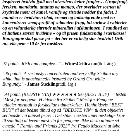
inspireret hvidvin fyldt med alverdens lækre frugter… Grapefrugt,
fersken, mandarin, ananas og mango, der overlader scenen til
krydrede noter af kanel, vanilje og ristede nødder fra fadet. I
munden er hvidvinen blød, cremet og indsmigrende med en
koncentreret smagsprofil af solmoden frugt, luksuriøse krydderier
og en vidunderlig sitrende mineralitet i afslutningen. I sandhed en
af Italiens største hvidvine – og til prisen fuldstændig i særklasse!
Bourgogne skal passe på – det her er virkelig stor hvidvin! Drik
nu, elle gem +10 år fra høståret.
97 points. Rich and complex..."
-
WinesCritic.com
(tidl. årg.)
"96 points. A seriously concentrated and very silky Sicilian dry
white that is unashamedly inspired by Grand Cru white
Burgundy."
-
James Suckling
(tidl. årg.)
"94 point. (BEDSTE VIN)
★★★★★★
6/6 (BEST BUY) – i testen
"Mest for pengene: Hvidvine fra Sicilien" Mest-for-Pengene”
uddeler normalt to forskellige udmærkelser: Henholdsvis ”BEST
BUY” til det bedste tilbud og så ”BEDSTE VIN” til den objektivt
set bedste vin uanset prisen. Det stiller næsten umenneskelige krav
til samtidig at levere mest vin for pengene. Ikke desto mindre så
evnede ” Family and Friends 2023” fra Feudo Maccari at løbe