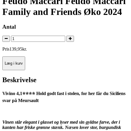
Feudo Maccari Feudo Maccari
Family and Friends Øko 2024
Antal
Pris
139
,
95
kr.
Læg i kurv
Beskrivelse
Vivino 4,1⭐⭐⭐⭐ Hold godt fast i stolen, for her får du Siciliens
svar på Meursault
Vinen står elegant i glasset og lyser med sin gyldne farve, der i
kanten har friske grønne stænk. Næsen lover stor, burgundisk