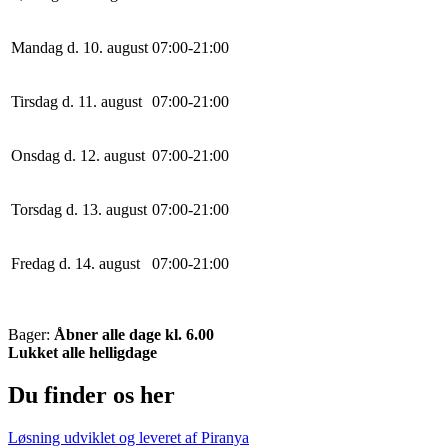
Mandag d. 10. august
0
7
:
0
0
-
21
:
0
0
Tirsdag d. 11. august
0
7
:
0
0
-
21
:
0
0
Onsdag d. 12. august
0
7
:
0
0
-
21
:
0
0
Torsdag d. 13. august
0
7
:
0
0
-
21
:
0
0
Fredag d. 14. august
0
7
:
0
0
-
21
:
0
0
Bager:
Åbner alle dage kl. 6.00
Lukket alle helligdage
Du finder os her
Løsning udviklet og leveret af
Piranya