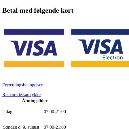
Betal med følgende kort
Forretningsbetingelser
Ret cookie-samtykke
Åbningstider
I dag
0
7
:
0
0
-
21
:
0
0
Søndag d. 9. august
0
7
:
0
0
-
21
:
0
0