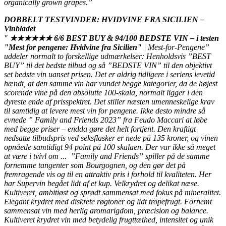
organically grown grapes.”
DOBBELT TESTVINDER: HVIDVINE FRA SICILIEN –
Vinbladet
"
★★★★★★
6/6 BEST BUY & 94/100 BEDSTE VIN – i testen
"Mest for pengene: Hvidvine fra Sicilien"
| Mest-for-Pengene”
uddeler normalt to forskellige udmærkelser: Henholdsvis ”BEST
BUY” til det bedste tilbud og så ”BEDSTE VIN” til den objektivt
set bedste vin uanset prisen. Det er aldrig tidligere i seriens levetid
hændt, at den samme vin har vundet begge kategorier, da de højest
scorende vine på den absolutte 100-skala, normalt ligger i den
dyreste ende af prisspektret. Det stiller næsten umenneskelige krav
til samtidig at levere mest vin for pengene. Ikke desto mindre så
evnede ” Family and Friends 2023” fra Feudo Maccari at løbe
med begge priser – endda gøre det helt fortjent. Den kraftigt
nedsatte tilbudspris ved seksflasker er nede på 135 kroner, og vinen
opnåede samtidigt 94 point på 100 skalaen. Der var ikke så meget
at være i tvivl om ... ”Family and Friends” spiller på de samme
fornemme tangenter som Bourgognen, og den gør det på
fremragende vis og til en attraktiv pris i forhold til kvaliteten. Her
har Supervin begået lidt af et kup. Velkrydret og delikat næse.
Kultiveret, ambitiøst og sprødt sammensat med fokus på mineralitet.
Elegant krydret med diskrete røgtoner og lidt tropefrugt. Fornemt
sammensat vin med herlig aromarigdom, præcision og balance.
Kultiveret krydret vin med betydelig frugttæthed, intensitet og unik