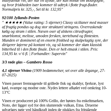
indbydende vin, der har en dybde, der kan minde om Bourgogne,
og hvor friskheden især kommer til udtryk i flotte frugt-flader.
Normalpris kr. 325,-, Set til kr. 132,95"
92/100 Jyllands-Posten
"
★★★★★
(Value rating: 5 stjerner) Classy sicilianer med masser
af frugtig pondus og dog stor strukturel stringens. Overraskende
kølig og stram i stilen. Næsen oser af alskens citrusfrugter,
smørblomst, melisse, umoden fersken, tærtebund og flintesten.
Munden er domineret af en enorm friskhed og skalpelagtig syre, der
dirigerer løjerne på kontant vis, og så kommer der skøn klassisk
bitterhed til i den flotte finale. Den er helt etnask i stilen. Pris:
134,95 kr. v/ 6 fl. | Forhandler: Supervin"
3/3 røde glas – Gambero Rosso
4,1 stjerner Vivino
(1909 bedømmelser, set over alle årgange, 27-
07-2025)
Vinen passer fremragende til grillede fisk og skaldyr, fjerkræ, lyst
kød, svampe og modne oste. Nydes lettere afkølet ved omkring 10-
13°C
Vinen er produceret på 100% Grillo, der høstes fra enkeltmarken,
Noto, der ligger syd for den slumrende vulkan, Etna. Druerne
udvælges nøje ved håndkraft inden de plukkes fra fritstående