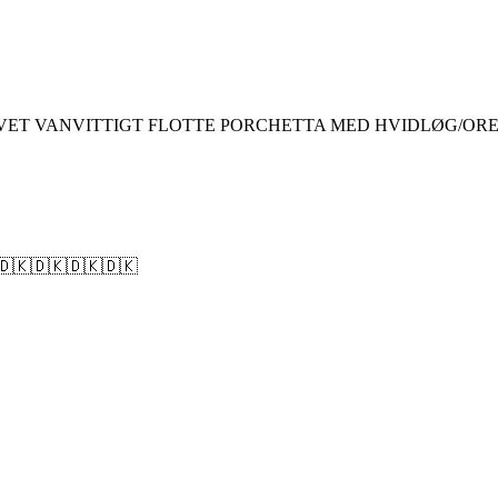
VET VANVITTIGT FLOTTE PORCHETTA MED HVIDLØG/OR
🇰🇩🇰🇩🇰🇩🇰