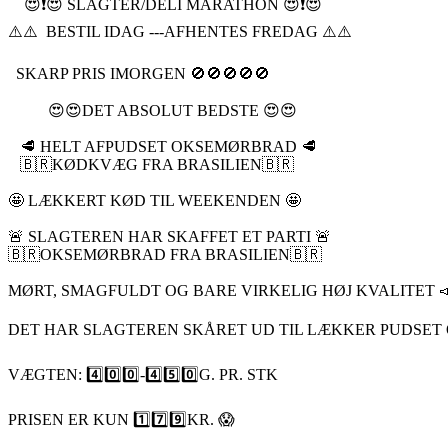
😍❗️😍 SLAGTER/DELI MARATHON 😍❗️😍
⚠️⚠️ BESTIL IDAG ---AFHENTES FREDAG ⚠️⚠️
SKARP PRIS IMORGEN 🚫🚫🚫🚫🚫
😍😍DET ABSOLUT BEDSTE 😍😍
🥩 HELT AFPUDSET OKSEMØRBRAD 🥩
🇧🇷KØDKVÆG FRA BRASILIEN🇧🇷
🤩 LÆKKERT KØD TIL WEEKENDEN 🤩
🚨 SLAGTEREN HAR SKAFFET ET PARTI 🚨
🇧🇷OKSEMØRBRAD FRA BRASILIEN🇧🇷
MØRT, SMAGFULDT OG BARE VIRKELIG HØJ KVALITET 
DET HAR SLAGTEREN SKÅRET UD TIL LÆKKER PUDSET O
VÆGTEN: 4️⃣0️⃣0️⃣-4️⃣5️⃣0️⃣G. PR. STK
PRISEN ER KUN 1️⃣7️⃣9️⃣KR. 😱