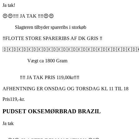
Ja tak!
😍😍‼️‼️ JA TAK ‼️‼️😍😍
Slagteren tilbyder spareribs i storkøb
‼️FLOTTE STORE SPARERIBS AF DK GRIS ‼️
🇩🇰🇩🇰🇩🇰🇩🇰🇩🇰🇩🇰🇩🇰🇩🇰🇩🇰🇩🇰🇩🇰🇩🇰🇩🇰🇩
Vægt ca 1800 Gram
‼️‼️ JA TAK PRIS 119,00kr‼️‼️
AFHENTNING ER ONSDAG OG TORSDAG KL 11 TIL 18
Pris
119
,
-
kr.
PUDSET OKSEMØRBRAD BRAZIL
Ja tak