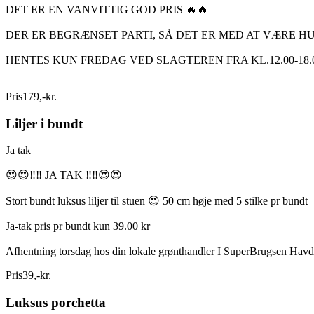
DET ER EN VANVITTIG GOD PRIS 🔥🔥
DER ER BEGRÆNSET PARTI, SÅ DET ER MED AT VÆRE HU
HENTES KUN FREDAG VED SLAGTEREN FRA KL.12.00-18.0
Pris
179
,
-
kr.
Liljer i bundt
Ja tak
😍😍‼️‼️ JA TAK ‼️‼️😍😍
Stort bundt luksus liljer til stuen 😍 50 cm høje med 5 stilke pr bundt
Ja-tak pris pr bundt kun 39.00 kr
Afhentning torsdag hos din lokale grønthandler I SuperBrugsen Hav
Pris
39
,
-
kr.
Luksus porchetta