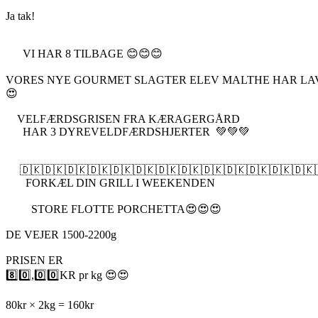
Ja tak!
VI HAR 8 TILBAGE 😊😊😊
VORES NYE GOURMET SLAGTER ELEV MALTHE HAR LA
😍
VELFÆRDSGRISEN FRA KÆRAGERGÅRD
HAR 3 DYREVELDFÆRDSHJERTER 💚💚💚
🇩🇰🇩🇰🇩🇰🇩🇰🇩🇰🇩🇰🇩🇰🇩🇰🇩🇰🇩🇰🇩🇰🇩🇰🇩🇰
FORKÆL DIN GRILL I WEEKENDEN
STORE FLOTTE PORCHETTA😍😍😍
DE VEJER 1500-2200g
PRISEN ER
8️⃣0️⃣,0️⃣0️⃣KR pr kg 😍😍
80kr × 2kg = 160kr