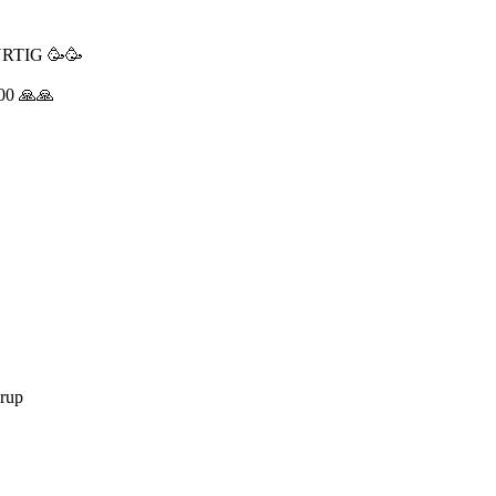
RTIG 🥳🥳
0 🙏🙏
drup