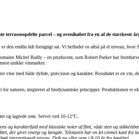
terrasseopdelte parcel – og ovenikøbet fra en af de stærkeste årg
 den endda lidt forsigtigt sat. Vi befinder os altså på et niveau, hvor
Domaine Michel Bailly – en producent, som Robert Parker har fremhævet 
s mest unikke vinmarker.
rer vine med både dybde, præcision og karakter. Resultatet er en vin, de
t for naturen, inspireret af biodynamiske principper. Produktionen er e
etter og lagrede oste. Server ved 10-12°C.
ens og karakterfuld med klassiske noter af flint, våde sten og stikkelsbær
t, der giver energi og længde. Teksturen har en let cremet kant fra la
jt internationalt niveau. Drik nu eller gem i 8-10 år fra høståret.