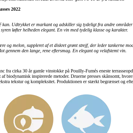
asses 2022
mé kan. Udtrykket er markant og adskiller sig tydeligt fra andre område
yren løfter helheden elegant. En vin med tydelig klasse og karakter.
og melon, suppleret af et diskret grønt strejf, der leder tankerne m
flot gennem den lange, rene eftersmag. En elegant og velafstemt vin.
nc fra cirka 30 år gamle vinstokke på Pouilly-Fumés eneste terrasseop
t af biodynamisk inspirerede metoder. Druerne presses skånsomt, hvore
 ekstra tekstur og kompleksitet. Produktionen er stærkt begrænset og efte