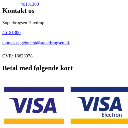
46181300
Kontakt os
Superbrugsen Havdrup
46181300
thomas.eggebrecht@superbrugsen.dk
CVR: 18623978
Betal med følgende kort