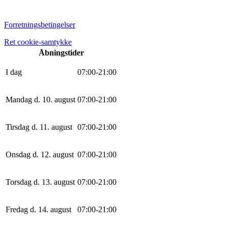
Forretningsbetingelser
Ret cookie-samtykke
Åbningstider
I dag
0
7
:
0
0
-
21
:
0
0
Mandag d. 10. august
0
7
:
0
0
-
21
:
0
0
Tirsdag d. 11. august
0
7
:
0
0
-
21
:
0
0
Onsdag d. 12. august
0
7
:
0
0
-
21
:
0
0
Torsdag d. 13. august
0
7
:
0
0
-
21
:
0
0
Fredag d. 14. august
0
7
:
0
0
-
21
:
0
0