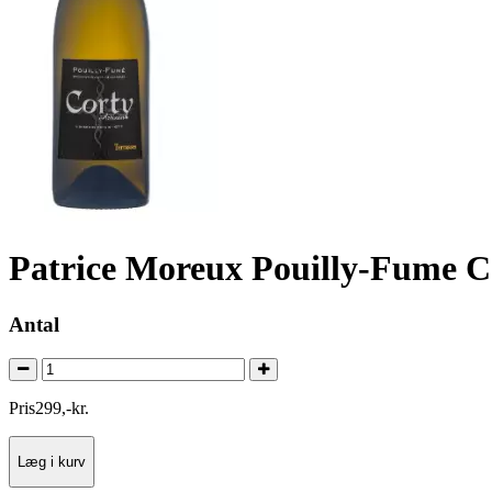
Patrice Moreux Pouilly-Fume Co
Antal
Pris
299
,
-
kr.
Læg i kurv