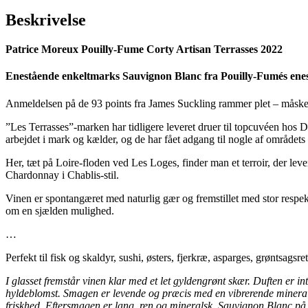
Beskrivelse
Patrice Moreux Pouilly-Fume Corty Artisan Terrasses 2022
Enestående enkeltmarks Sauvignon Blanc fra Pouilly-Fumés eneste 
Anmeldelsen på de 93 points fra James Suckling rammer plet – måske er
”Les Terrasses”-marken har tidligere leveret druer til topcuvéen hos 
arbejdet i mark og kælder, og de har fået adgang til nogle af området
Her, tæt på Loire-floden ved Les Loges, finder man et terroir, der leve
Chardonnay i Chablis-stil.
Vinen er spontangæret med naturlig gær og fremstillet med stor respek
om en sjælden mulighed.
…
Perfekt til fisk og skaldyr, sushi, østers, fjerkræ, asparges, grøntsagsr
I glasset fremstår vinen klar med et let gyldengrønt skær. Duften er int
hyldeblomst. Smagen er levende og præcis med en vibrerende mineralite
friskhed. Eftersmagen er lang, ren og mineralsk. Sauvignon Blanc på hø