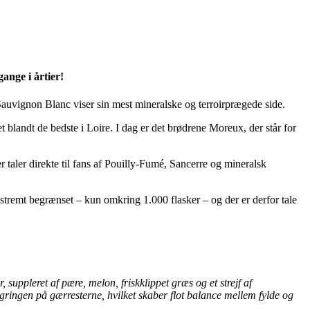
ange i årtier!
 Sauvignon Blanc viser sin mest mineralske og terroirprægede side.
blandt de bedste i Loire. I dag er det brødrene Moreux, der står for
r taler direkte til fans af Pouilly-Fumé, Sancerre og mineralsk
kstremt begrænset – kun omkring 1.000 flasker – og der er derfor tale
, suppleret af pære, melon, friskklippet græs og et strejf af
gringen på gærresterne, hvilket skaber flot balance mellem fylde og