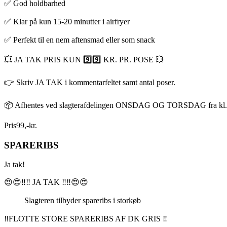
✅ God holdbarhed
✅ Klar på kun 15-20 minutter i airfryer
✅ Perfekt til en nem aftensmad eller som snack
💥 JA TAK PRIS KUN 9️⃣9️⃣ KR. PR. POSE 💥
👉 Skriv JA TAK i kommentarfeltet samt antal poser.
📦 Afhentes ved slagterafdelingen ONSDAG OG TORSDAG fra kl.
Pris
99
,
-
kr.
SPARERIBS
Ja tak!
😍😍‼️‼️ JA TAK ‼️‼️😍😍
Slagteren tilbyder spareribs i storkøb
‼️FLOTTE STORE SPARERIBS AF DK GRIS ‼️