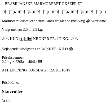
BRASILIANSKE MARMORERET OKSEFILET
🇧🇷🇧🇷🇧🇷🇧🇷🇧🇷🇧🇷🇧🇷🇧🇷🇧🇷🇧🇷🇧🇷🇧🇷🇧🇷🇧
Marmoreret oksefilet af Brasiliansk fritgående kødkvæg 🤩 Skær din
Vægt mellem 2,0 til 2,5 kg.
⚠️⚠️ KUN 1️⃣1️⃣0️⃣ KRONER PR. 1/2 KG. ⚠️⚠️
Vejledende udsalgspris er 349,90 PR. KILO 😱
Prisekspempel
2,2 kg × 220kr = 484kr ‼️‼️
AFHENTNING TORSDAG FRA KL 10-19
Pris
500
,
-
kr.
Skovruller
Ja tak