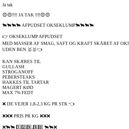
Ja tak
😍😍‼️‼️ JA TAK ‼️‼️😍😍
🐂🐂🐂🐂 AFPUDSET OKSEKLUMP🐂🐂🐂🐂
👉 OKSEKLUMP AFPUDSET
MED MASSER AF SMAG, SAFT OG KRAFT SKÅRET AF O
UDEN BEN 🥇🥇👈
KAN SKÆRES TIL
GULLASH
STROGANOFF
PEBERSTEAKS
HAKKES TIL TARTAR
MAGERT KØD
MAX 7% FEDT
❌ DE VEJER 1,8-2,3 KG PR STK 👈
❌❌❌ PRIS PR KG ❌❌❌
❌🐂🐂 1️⃣2️⃣9️⃣,9️⃣0️⃣ 🐂🐂❌