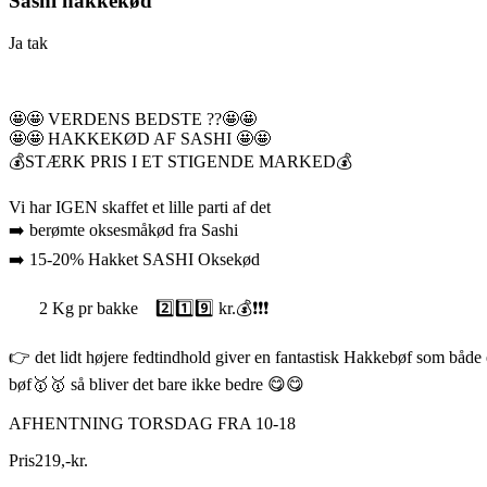
Sashi hakkekød
Ja tak
🤩🤩 VERDENS BEDSTE ??🤩🤩
🤩🤩 HAKKEKØD AF SASHI 🤩🤩
💰STÆRK PRIS I ET STIGENDE MARKED💰
Vi har IGEN skaffet et lille parti af det
➡️ berømte oksesmåkød fra Sashi
➡️ 15-20% Hakket SASHI Oksekød
2 Kg pr bakke 2️⃣1️⃣9️⃣ kr.💰❗❗❗
👉 det lidt højere fedtindhold giver en fantastisk Hakkebøf som båd
bøf🥇🥇 så bliver det bare ikke bedre 😋😋
AFHENTNING TORSDAG FRA 10-18
Pris
219
,
-
kr.