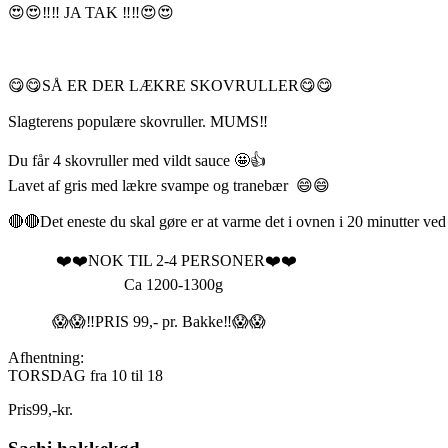
😍😍‼️‼️ JA TAK ‼️‼️😍😍
😋😋SÅ ER DER LÆKRE SKOVRULLER😋😋
Slagterens populære skovruller. MUMS‼️
Du får 4 skovruller med vildt sauce 🤩👍
Lavet af gris med lækre svampe og tranebær 😄😄
🔴🔴Det eneste du skal gøre er at varme det i ovnen i 20 minutter 
❤️❤️NOK TIL 2-4 PERSONER❤️❤️
Ca 1200-1300g
😱😱‼️PRIS 99,- pr. Bakke‼️😱😱
Afhentning:
TORSDAG fra 10 til 18
Pris
99
,
-
kr.