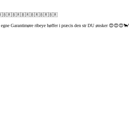
🇧🇷🇧🇷🇧🇷🇧🇷🇧🇷🇧🇷
e egne Garantimøre ribeye bøffer i præcis den str DU ønsker 😍😍😍