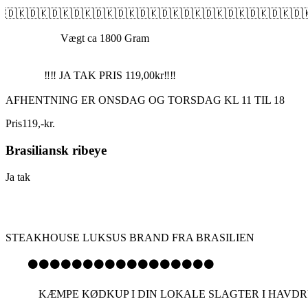
🇩🇰🇩🇰🇩🇰🇩🇰🇩🇰🇩🇰🇩🇰🇩🇰🇩🇰🇩🇰🇩🇰🇩🇰🇩🇰🇩
Vægt ca 1800 Gram
‼️‼️ JA TAK PRIS 119,00kr‼️‼️
AFHENTNING ER ONSDAG OG TORSDAG KL 11 TIL 18
Pris
119
,
-
kr.
Brasiliansk ribeye
Ja tak
STEAKHOUSE LUKSUS BRAND FRA BRASILIEN
⚫️⚫️⚫️⚫️⚫️⚫️⚫️⚫️⚫️⚫️⚫️⚫️⚫️⚫️⚫️⚫️⚫️
KÆMPE KØDKUP I DIN LOKALE SLAGTER I HAVDRUP