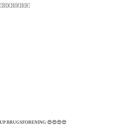
🇩🇰🇩🇰🇩🇰
 BRUGSFORENING 😍😍😍😍