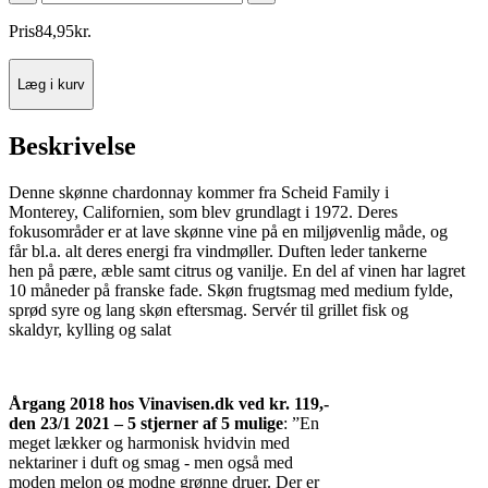
Pris
84
,
95
kr.
Læg i kurv
Beskrivelse
Denne skønne chardonnay kommer fra Scheid Family i
Monterey, Californien, som blev grundlagt i 1972. Deres
fokusområder er at lave skønne vine på en miljøvenlig måde, og
får bl.a. alt deres energi fra vindmøller. Duften leder tankerne
hen på pære, æble samt citrus og vanilje. En del af vinen har lagret
10 måneder på franske fade. Skøn frugtsmag med medium fylde,
sprød syre og lang skøn eftersmag. Servér til grillet fisk og
skaldyr, kylling og salat
Årgang 2018 hos Vinavisen.dk ved kr. 119,-
den 23/1 2021 – 5 stjerner af 5 mulige
: ”En
meget lækker og harmonisk hvidvin med
nektariner i duft og smag - men også med
moden melon og modne grønne druer. Der er