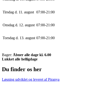
Tirsdag d. 11. august
0
7
:
0
0
-
21
:
0
0
Onsdag d. 12. august
0
7
:
0
0
-
21
:
0
0
Torsdag d. 13. august
0
7
:
0
0
-
21
:
0
0
Bager:
Åbner alle dage kl. 6.00
Lukket alle helligdage
Du finder os her
Løsning udviklet og leveret af
Piranya