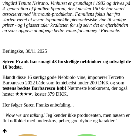
vingård Tenute Neirano. Vinhuset er grundlagt i 1982 og drives på
4. generation af familien Speroni, der i næsten 150 år har været
associeret med Vermouth-produktion. Familiens fokus har fra
starten været at levere topanmeldte piemontesiske vine til venlige
priser - og i glasset taler kvaliteten for sig selv: det er efterhånden
en svær opgave at udpege bedre value-for-money i Piemonte.
Berlingske, 30/11 2025
Søren Frank har smagt 43 forskellige nebbioloer og udvalgt de
16 bedste.
Blandt disse 16 særligt gode Nebbiolo-vine, imponerer Terzetto
Barbaresco 2022 både som femtebedst under 200 DKK og som
testens bedste Barbaresco-køb!
Nærmeste konkurrent, der også
høster ★★★★, koster 379 DKK.
Her følger Søren Franks anbefaling...
"
Now we are talking!
Jeg kender ikke producenten, men næsen er
fint udfoldet med underskov, peber, god dybde og karakter."