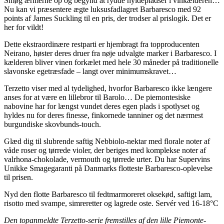
Smøg ærmerne op og begynd at rydde hyldepladser i vinkælderen…
Nu kan vi præsentere ægte luksusfadlagret Barbaresco med 92
points af James Suckling til en pris, der trodser al prislogik. Det er
her for vildt!
Dette ekstraordinære restparti er hjembragt fra topproducenten
Neirano, høster deres druer fra nøje udvalgte marker i Barbaresco. I
kælderen bliver vinen forkælet med hele 30 måneder på traditionelle
slavonske egetræsfade – langt over minimumskravet…
Terzetto viser med al tydelighed, hvorfor Barbaresco ikke længere
anses for at være en lillebror til Barolo… De piemontesiske
nabovine har for længst vundet deres egen plads i spotlyset og
hyldes nu for deres finesse, finkornede tanniner og det nærmest
burgundiske skovbunds-touch.
Glæd dig til slubrende saftig Nebbiolo-nektar med florale noter af
våde roser og tørrede violer, der beriges med komplekse noter af
valrhona-chokolade, vermouth og tørrede urter. Du har Supervins
Unikke Smagegaranti på Danmarks flotteste Barbaresco-oplevelse
til prisen.
Nyd den flotte Barbaresco til fedtmarmoreret oksekød, saftigt lam,
risotto med svampe, simreretter og lagrede oste. Servér ved 16-18°C
Den topanmeldte Terzetto-serie fremstilles af den lille Piemonte-