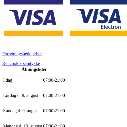
Forretningsbetingelser
Ret cookie-samtykke
Åbningstider
I dag
0
7
:
0
0
-
21
:
0
0
Lørdag d. 8. august
0
7
:
0
0
-
21
:
0
0
Søndag d. 9. august
0
7
:
0
0
-
21
:
0
0
Mandag d. 10. august
0
7
:
0
0
-
21
:
0
0