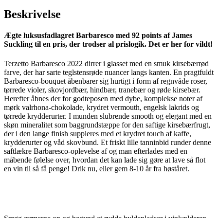
Beskrivelse
Ægte luksusfadlagret Barbaresco med 92 points af James
Suckling til en pris, der trodser al prislogik. Det er her for vildt!
Terzetto Barbaresco 2022 dirrer i glasset med en smuk kirsebærrød
farve, der har sarte teglstensrøde nuancer langs kanten. En pragtfuldt
Barbaresco-bouquet åbenbarer sig hurtigt i form af regnvåde roser,
tørrede violer, skovjordbær, hindbær, tranebær og røde kirsebær.
Herefter åbnes der for godteposen med dybe, komplekse noter af
mørk valrhona-chokolade, krydret vermouth, engelsk lakrids og
tørrede krydderurter. I munden slubrende smooth og elegant med en
skøn mineralitet som baggrundstæppe for den saftige kirsebærfrugt,
der i den lange finish suppleres med et krydret touch af kaffe,
krydderurter og våd skovbund. Et friskt lille tanninbid runder denne
saftlækre Barbaresco-oplevelse af og man efterlades med en
måbende følelse over, hvordan det kan lade sig gøre at lave så flot
en vin til så få penge! Drik nu, eller gem 8-10 år fra høståret.