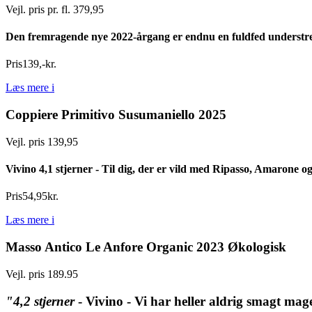
Vejl. pris pr. fl. 379,95
Den fremragende nye 2022-årgang er endnu en fuldfed understregn
Pris
139
,
-
kr.
Læs mere
i
Coppiere Primitivo Susumaniello 2025
Vejl. pris 139,95
Vivino 4,1 stjerner - Til dig, der er vild med Ripasso, Amarone 
Pris
54
,
95
kr.
Læs mere
i
Masso Antico Le Anfore Organic 2023 Økologisk
Vejl. pris 189.95
"4,2 stjerner
-
Vivino - Vi har heller aldrig smagt mage