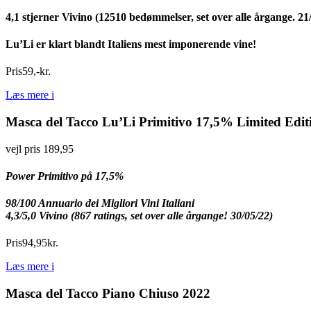
4,1 stjerner Vivino
(12510 bedømmelser, set over alle årgange. 21
Lu’Li er klart blandt Italiens mest imponerende vine!
Pris
59
,
-
kr.
Læs mere
i
Masca del Tacco Lu’Li Primitivo 17,5% Limited Editi
vejl pris 189,95
Power Primitivo på 17,5%
98/100 Annuario dei Migliori Vini Italiani
4,3/5,0 Vivino (867 ratings, set over alle årgange! 30/05/22)
Pris
94
,
95
kr.
Læs mere
i
Masca del Tacco Piano Chiuso 2022