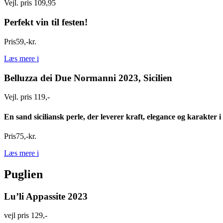
Vejl. pris 109,95
Perfekt vin til festen!
Pris
59
,
-
kr.
Læs mere
i
Belluzza dei Due Normanni 2023, Sicilien
Vejl. pris 119,-
En sand siciliansk perle, der leverer kraft, elegance og karakter 
Pris
75
,
-
kr.
Læs mere
i
Puglien
Lu’li Appassite 2023
vejl pris 129,-