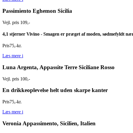
Passimiento Eghemon Sicilia
Vejl. pris 109,-
4,1 stjerner Vivino - Smagen er præget af moden, sødmefyldt nær
Pris
75
,
-
kr.
Læs mere
i
Luna Argenta, Appassite Terre Siciliane Rosso
Vejl. pris 100,-
En drikkeoplevelse helt uden skarpe kanter
Pris
75
,
-
kr.
Læs mere
i
Veronia Appassimento, Sicilien, Italien