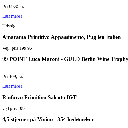
Pris
99
,
95
kr.
Læs mere
i
Udsolgt
Amarama Primitivo Appassimento, Puglien Italien
Vejl. pris 199,95
99 POINT Luca Maroni - GULD Berlin Wine Trophy
Pris
109
,
-
kr.
Læs mere
i
Rinforzo Primitivo Salento IGT
vejl pris 199,-
4,5 stjerner på Vivino - 354 bedømelser