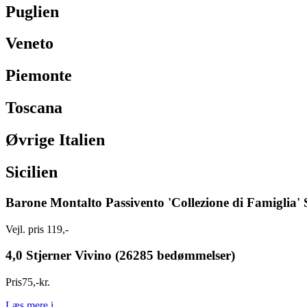
Puglien
Veneto
Piemonte
Toscana
Øvrige Italien
Sicilien
Barone Montalto Passivento 'Collezione di Famiglia' S
Vejl. pris 119,-
4,0 Stjerner Vivino (26285 bedømmelser)
Pris
75
,
-
kr.
Læs mere
i