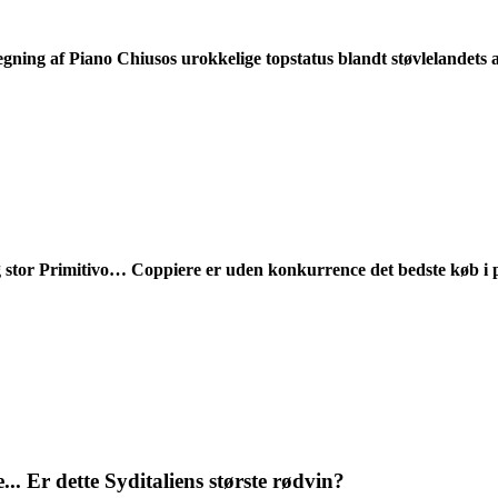
ing af Piano Chiusos urokkelige topstatus blandt støvlelandets ab
og stor Primitivo… Coppiere er uden konkurrence det bedste køb i p
... Er dette Syditaliens største rødvin?